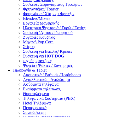
Συσκευές Σφραγίσματος Τροφίμων
Φρυγανιέρες/ Toaster
Φουρνάκια / Χύτρες / Φριτέζες
Blenders/Mixers
Εργαλεία Μαγειρικής
Ηλεκτρική Ψησταριά / Γκριλ / Eστίες
Συσκευή ‘Αρτου / Γιαουρτιού
Ζυγαριές Κουζίνας
Μηχανή Pop Corn
Στίφτες
Συσκευή για Βάφλες/ Κρέπες
Συσκευή για HOT DOG
ταχυθερμαντήρας
Ψυγεία / Ψύκτες / Συντηρητές
Τηλεφωνία & Tablet
Ακουστικά / Earbuds /Headphones
Ανταλλακτικά – Αναλώσιμα
Ασύρματα τηλέφωνα
Ενσύρματα τηλέφωνα,
Θυροτηλέφωνα
Τηλεφωνικά Συστήματα (PBX)
Hotel Τηλέφωνα
Περιφερειακά
Συνδιάσκεψη