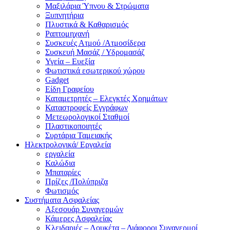
Μαξιλάρια Ύπνου & Στρώματα
Ξυπνητήρια
Πλυστικά & Καθαρισμός
Ραπτομηχανή
Συσκευές Ατμού /Ατμοσίδερα
Συσκευή Μασάζ / Υδρομασάζ
Υγεία – Ευεξία
Φωτιστικά εσωτερικού χώρου
Gadget
Είδη Γραφείου
Καταμετρητές – Ελεγκτές Χρημάτων
Καταστροφείς Εγγράφων
Μετεωρολογικοί Σταθμοί
Πλαστικοποιητές
Συρτάρια Ταμειακής
Ηλεκτρολογικά/ Εργαλεία
εργαλεία
Καλώδια
Μπαταρίες
Πρίζες /Πολύπριζα
Φωτισμός
Συστήματα Ασφαλείας
Αξεσουάρ Συναγερμών
Κάμερες Ασφαλείας
Κλειδαριές – Λουκέτα – Διάφοροι Συναγερμοί