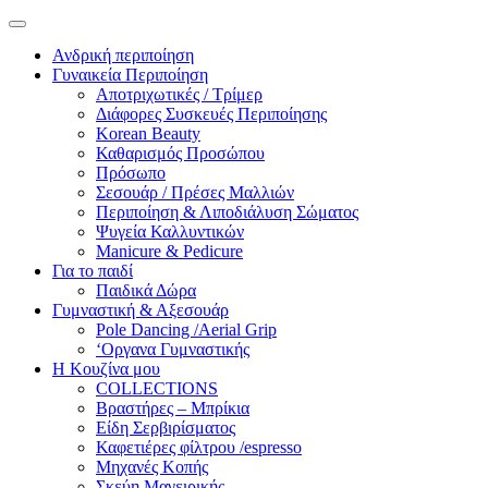
Ανδρική περιποίηση
Γυναικεία Περιποίηση
Αποτριχωτικές / Τρίμερ
Διάφορες Συσκευές Περιποίησης
Korean Beauty
Καθαρισμός Προσώπου
Πρόσωπο
Σεσουάρ / Πρέσες Μαλλιών
Περιποίηση & Λιποδιάλυση Σώματος
Ψυγεία Καλλυντικών
Manicure & Pedicure
Για το παιδί
Παιδικά Δώρα
Γυμναστική & Αξεσουάρ
Pole Dancing /Aerial Grip
‘Οργανα Γυμναστικής
Η Κουζίνα μου
COLLECTIONS
Βραστήρες – Μπρίκια
Είδη Σερβιρίσματος
Καφετιέρες φίλτρου /espresso
Μηχανές Κοπής
Σκεύη Μαγειρικής