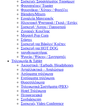
Συσκευές Σφραγίσματος Τροφίμων
Φρυγανιέρες/ Toaster
Φουρνάκια / Χύτρες / Φριτέζες
Blenders/Mixers
Εργαλεία Μαγειρικής
Ηλεκτρική Ψησταριά / Γκριλ / Eστίες
Συσκευή ‘Αρτου / Γιαουρτιού
Ζυγαριές Κουζίνας
Μηχανή Pop Corn
Στίφτες
Συσκευή για Βάφλες/ Κρέπες
Συσκευή για HOT DOG
ταχυθερμαντήρας
Ψυγεία / Ψύκτες / Συντηρητές
Τηλεφωνία & Tablet
Ακουστικά / Earbuds /Headphones
Ανταλλακτικά – Αναλώσιμα
Ασύρματα τηλέφωνα
Ενσύρματα τηλέφωνα,
Θυροτηλέφωνα
Τηλεφωνικά Συστήματα (PBX)
Hotel Τηλέφωνα
Περιφερειακά
Συνδιάσκεψη
Συσκευές Video Conference