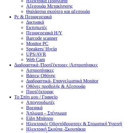
Ηλεκτρικά Ποδήλατα
Αξεσουάρ Μετακίνησης
Θαλάσσια σκούτερ και αξεσουάρ
Pc & Περιφερειακά
Δικτυακά
Εκτυπωτές
Περιφερειακά Η/Υ
Barcode scanner
Monitor PC
Speakers/ Ηχεία
UPS/AVR
Web Cam
Διαδραστικά /Προτζέκτορες /Ασπροπίνακες
Ασπροπίνακες
Βάσεις Οθόνης
Διαδραστικά- Επαγγελματικά Monitor
Οθόνες προβολής & Αξεσουάρ
Προτζέκτορας
Το Σπίτι μου / Γραφείο
Αποχνουδωτές
Βρεφικά
Άπλωμα – Στέγνωμα
Είδη Μπάνιου
Ηλεκτρικές Οδοντόβουρτσες & Στοματική Υγιεινή
Ηλεκτρική Σκούπα -Σκουπάκια