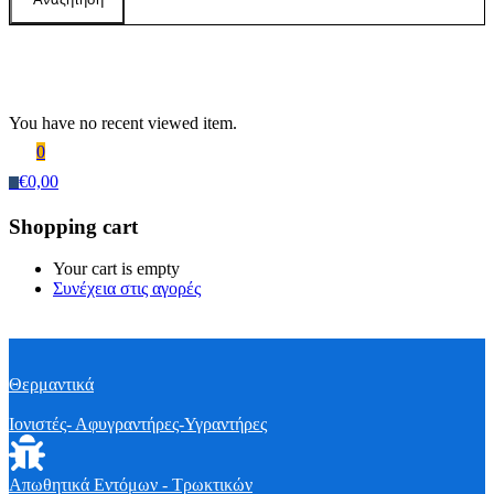
Recently Viewed Products
You have no recent viewed item.
0
€
0,00
0
Shopping cart
Your cart is empty
Συνέχεια στις αγορές
Θερμαντικά
Ιονιστές- Αφυγραντήρες-Υγραντήρες
Απωθητικά Εντόμων - Τρωκτικών