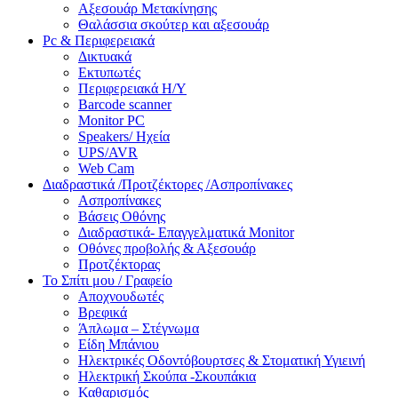
Αξεσουάρ Μετακίνησης
Θαλάσσια σκούτερ και αξεσουάρ
Pc & Περιφερειακά
Δικτυακά
Εκτυπωτές
Περιφερειακά Η/Υ
Barcode scanner
Monitor PC
Speakers/ Ηχεία
UPS/AVR
Web Cam
Διαδραστικά /Προτζέκτορες /Ασπροπίνακες
Ασπροπίνακες
Βάσεις Οθόνης
Διαδραστικά- Επαγγελματικά Monitor
Οθόνες προβολής & Αξεσουάρ
Προτζέκτορας
Το Σπίτι μου / Γραφείο
Αποχνουδωτές
Βρεφικά
Άπλωμα – Στέγνωμα
Είδη Μπάνιου
Ηλεκτρικές Οδοντόβουρτσες & Στοματική Υγιεινή
Ηλεκτρική Σκούπα -Σκουπάκια
Καθαρισμός