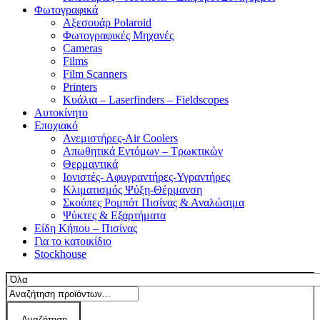
Φωτογραφικά
Αξεσουάρ Polaroid
Φωτογραφικές Μηχανές
Cameras
Films
Film Scanners
Printers
Κυάλια – Laserfinders – Fieldscopes
Αυτοκίνητο
Εποχιακό
Ανεμιστήρες-Air Coolers
Απωθητικά Εντόμων – Τρωκτικών
Θερμαντικά
Ιονιστές- Αφυγραντήρες-Υγραντήρες
Κλιματισμός Ψύξη-Θέρμανση
Σκούπες Ρομπότ Πισίνας & Αναλώσιμα
Ψύκτες & Εξαρτήματα
Είδη Κήπου – Πισίνας
Για το κατοικίδιο
Stockhouse
Αναζήτηση