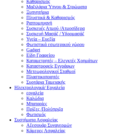
Καθαρισμός
Μαξιλάρια Ύπνου & Στρώματα
Ξυπνητήρια
Πλυστικά & Καθαρισμός
Ραπτομηχανή
Συσκευές Ατμού /Ατμοσίδερα
Συσκευή Μασάζ / Υδρομασάζ
Υγεία – Ευεξία
Φωτιστικά εσωτερικού χώρου
Gadget
Είδη Γραφείου
Καταμετρητές – Ελεγκτές Χρημάτων
Καταστροφείς Εγγράφων
Μετεωρολογικοί Σταθμοί
Πλαστικοποιητές
Συρτάρια Ταμειακής
Ηλεκτρολογικά/ Εργαλεία
εργαλεία
Καλώδια
Μπαταρίες
Πρίζες /Πολύπριζα
Φωτισμός
Συστήματα Ασφαλείας
Αξεσουάρ Συναγερμών
Κάμερες Ασφαλείας