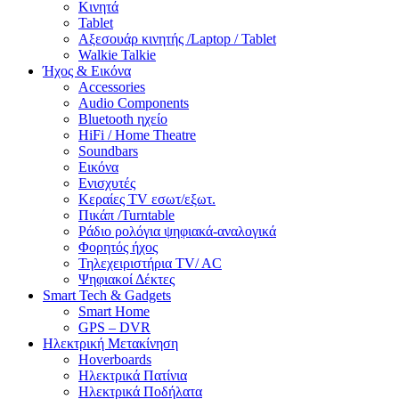
Κινητά
Tablet
Αξεσουάρ κινητής /Laptop / Tablet
Walkie Talkie
Ήχος & Εικόνα
Accessories
Audio Components
Bluetooth ηχείο
HiFi / Home Theatre
Soundbars
Εικόνα
Ενισχυτές
Κεραίες TV εσωτ/εξωτ.
Πικάπ /Turntable
Ράδιο ρολόγια ψηφιακά-αναλογικά
Φορητός ήχος
Τηλεχειριστήρια TV/ AC
Ψηφιακοί Δέκτες
Smart Tech & Gadgets
Smart Home
GPS – DVR
Ηλεκτρική Μετακίνηση
Hoverboards
Ηλεκτρικά Πατίνια
Ηλεκτρικά Ποδήλατα