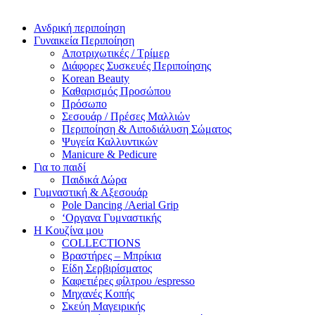
Ανδρική περιποίηση
Γυναικεία Περιποίηση
Αποτριχωτικές / Τρίμερ
Διάφορες Συσκευές Περιποίησης
Korean Beauty
Καθαρισμός Προσώπου
Πρόσωπο
Σεσουάρ / Πρέσες Μαλλιών
Περιποίηση & Λιποδιάλυση Σώματος
Ψυγεία Καλλυντικών
Manicure & Pedicure
Για το παιδί
Παιδικά Δώρα
Γυμναστική & Αξεσουάρ
Pole Dancing /Aerial Grip
‘Οργανα Γυμναστικής
Η Κουζίνα μου
COLLECTIONS
Βραστήρες – Μπρίκια
Είδη Σερβιρίσματος
Καφετιέρες φίλτρου /espresso
Μηχανές Κοπής
Σκεύη Μαγειρικής