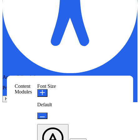
Accessibility Adjustments
Content
Font Size
Powered by
OneTap
Modules
Hide Toolbar
Default