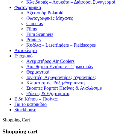
Κλειδαριές – Λουκέτα – Διάφοροι Συναγερμοί
Φωτογραφικά
Αξεσουάρ Polaroid
Φωτογραφικές Μηχανές
Cameras
Films
Film Scanners
Printers
Κυάλια – Laserfinders – Fieldscopes
Αυτοκίνητο
Εποχιακό
Ανεμιστήρες-Air Coolers
Απωθητικά Εντόμων – Τρωκτικών
Θερμαντικά
Ιονιστές- Αφυγραντήρες-Υγραντήρες
Κλιματισμός Ψύξη-Θέρμανση
Σκούπες Ρομπότ Πισίνας & Αναλώσιμα
Ψύκτες & Εξαρτήματα
Είδη Κήπου – Πισίνας
Για το κατοικίδιο
Stockhouse
Shopping Cart
Shopping cart