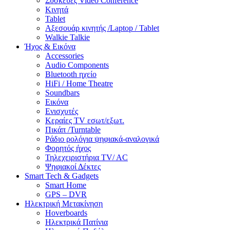
Συσκευές Video Conference
Κινητά
Tablet
Αξεσουάρ κινητής /Laptop / Tablet
Walkie Talkie
Ήχος & Εικόνα
Accessories
Audio Components
Bluetooth ηχείο
HiFi / Home Theatre
Soundbars
Εικόνα
Ενισχυτές
Κεραίες TV εσωτ/εξωτ.
Πικάπ /Turntable
Ράδιο ρολόγια ψηφιακά-αναλογικά
Φορητός ήχος
Τηλεχειριστήρια TV/ AC
Ψηφιακοί Δέκτες
Smart Tech & Gadgets
Smart Home
GPS – DVR
Ηλεκτρική Μετακίνηση
Hoverboards
Ηλεκτρικά Πατίνια