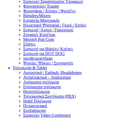
Συσκευές Σφραγίσματος Τροφίμων
Φρυγανιέρες/ Toaster
Φουρνάκια / Χύτρες / Φριτέζες
Blenders/Mixers
Εργαλεία Μαγειρικής
Ηλεκτρική Ψησταριά / Γκριλ / Eστίες
Συσκευή ‘Αρτου / Γιαουρτιού
Ζυγαριές Κουζίνας
Μηχανή Pop Corn
Στίφτες
Συσκευή για Βάφλες/ Κρέπες
Συσκευή για HOT DOG
ταχυθερμαντήρας
Ψυγεία / Ψύκτες / Συντηρητές
Τηλεφωνία & Tablet
Ακουστικά / Earbuds /Headphones
Ανταλλακτικά – Αναλώσιμα
Ασύρματα τηλέφωνα
Ενσύρματα τηλέφωνα,
Θυροτηλέφωνα
Τηλεφωνικά Συστήματα (PBX)
Hotel Τηλέφωνα
Περιφερειακά
Συνδιάσκεψη
Συσκευές Video Conference