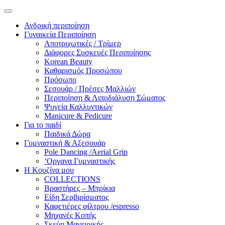
Ανδρική περιποίηση
Γυναικεία Περιποίηση
Αποτριχωτικές / Τρίμερ
Διάφορες Συσκευές Περιποίησης
Korean Beauty
Καθαρισμός Προσώπου
Πρόσωπο
Σεσουάρ / Πρέσες Μαλλιών
Περιποίηση & Λιποδιάλυση Σώματος
Ψυγεία Καλλυντικών
Manicure & Pedicure
Για το παιδί
Παιδικά Δώρα
Γυμναστική & Αξεσουάρ
Pole Dancing /Aerial Grip
‘Οργανα Γυμναστικής
Η Κουζίνα μου
COLLECTIONS
Βραστήρες – Μπρίκια
Είδη Σερβιρίσματος
Καφετιέρες φίλτρου /espresso
Μηχανές Κοπής
Σκεύη Μαγειρικής