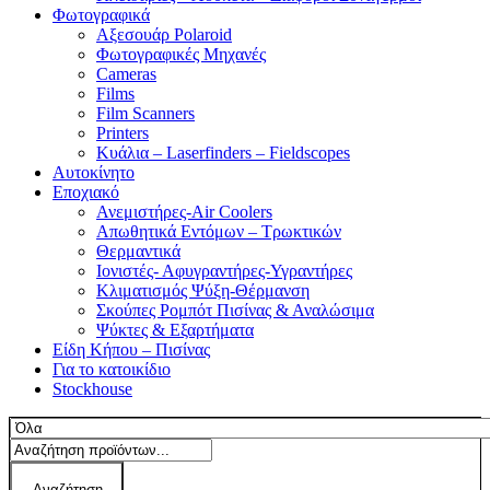
Φωτογραφικά
Αξεσουάρ Polaroid
Φωτογραφικές Μηχανές
Cameras
Films
Film Scanners
Printers
Κυάλια – Laserfinders – Fieldscopes
Αυτοκίνητο
Εποχιακό
Ανεμιστήρες-Air Coolers
Απωθητικά Εντόμων – Τρωκτικών
Θερμαντικά
Ιονιστές- Αφυγραντήρες-Υγραντήρες
Κλιματισμός Ψύξη-Θέρμανση
Σκούπες Ρομπότ Πισίνας & Αναλώσιμα
Ψύκτες & Εξαρτήματα
Είδη Κήπου – Πισίνας
Για το κατοικίδιο
Stockhouse
Αναζήτηση