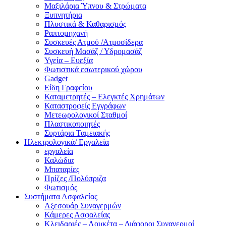
Μαξιλάρια Ύπνου & Στρώματα
Ξυπνητήρια
Πλυστικά & Καθαρισμός
Ραπτομηχανή
Συσκευές Ατμού /Ατμοσίδερα
Συσκευή Μασάζ / Υδρομασάζ
Υγεία – Ευεξία
Φωτιστικά εσωτερικού χώρου
Gadget
Είδη Γραφείου
Καταμετρητές – Ελεγκτές Χρημάτων
Καταστροφείς Εγγράφων
Μετεωρολογικοί Σταθμοί
Πλαστικοποιητές
Συρτάρια Ταμειακής
Ηλεκτρολογικά/ Εργαλεία
εργαλεία
Καλώδια
Μπαταρίες
Πρίζες /Πολύπριζα
Φωτισμός
Συστήματα Ασφαλείας
Αξεσουάρ Συναγερμών
Κάμερες Ασφαλείας
Κλειδαριές – Λουκέτα – Διάφοροι Συναγερμοί