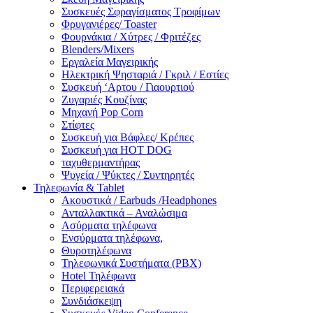
Συσκευές Σφραγίσματος Τροφίμων
Φρυγανιέρες/ Toaster
Φουρνάκια / Χύτρες / Φριτέζες
Blenders/Mixers
Εργαλεία Μαγειρικής
Ηλεκτρική Ψησταριά / Γκριλ / Eστίες
Συσκευή ‘Αρτου / Γιαουρτιού
Ζυγαριές Κουζίνας
Μηχανή Pop Corn
Στίφτες
Συσκευή για Βάφλες/ Κρέπες
Συσκευή για HOT DOG
ταχυθερμαντήρας
Ψυγεία / Ψύκτες / Συντηρητές
Τηλεφωνία & Tablet
Ακουστικά / Earbuds /Headphones
Ανταλλακτικά – Αναλώσιμα
Ασύρματα τηλέφωνα
Ενσύρματα τηλέφωνα,
Θυροτηλέφωνα
Τηλεφωνικά Συστήματα (PBX)
Hotel Τηλέφωνα
Περιφερειακά
Συνδιάσκεψη