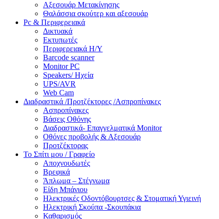
Αξεσουάρ Μετακίνησης
Θαλάσσια σκούτερ και αξεσουάρ
Pc & Περιφερειακά
Δικτυακά
Εκτυπωτές
Περιφερειακά Η/Υ
Barcode scanner
Monitor PC
Speakers/ Ηχεία
UPS/AVR
Web Cam
Διαδραστικά /Προτζέκτορες /Ασπροπίνακες
Ασπροπίνακες
Βάσεις Οθόνης
Διαδραστικά- Επαγγελματικά Monitor
Οθόνες προβολής & Αξεσουάρ
Προτζέκτορας
Το Σπίτι μου / Γραφείο
Αποχνουδωτές
Βρεφικά
Άπλωμα – Στέγνωμα
Είδη Μπάνιου
Ηλεκτρικές Οδοντόβουρτσες & Στοματική Υγιεινή
Ηλεκτρική Σκούπα -Σκουπάκια
Καθαρισμός