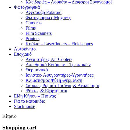
Κλειδαριές – Λουκέτα – Διάφοροι Συναγερμοί
Φωτογραφικά
Αξεσουάρ Polaroid
Φωτογραφικές Μηχανές
Cameras
Films
Film Scanners
Printers
Κυάλια – Laserfinders – Fieldscopes
Αυτοκίνητο
Εποχιακό
Ανεμιστήρες-Air Coolers
Απωθητικά Εντόμων – Τρωκτικών
Θερμαντικά
Ιονιστές- Αφυγραντήρες-Υγραντήρες
Κλιματισμός Ψύξη-Θέρμανση
Σκούπες Ρομπότ Πισίνας & Αναλώσιμα
Ψύκτες & Εξαρτήματα
Είδη Κήπου – Πισίνας
Για το κατοικίδιο
Stockhouse
Κίτρινο
Shopping cart