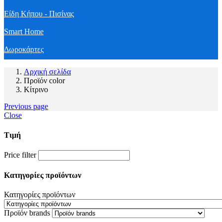
Είδη Κήπου - Πισίνας
Smart Home
Δωροκάρτες
Αρχική σελίδα
Προϊόν color
Κίτρινο
Previous page
Close
Τιμή
Price filter
Κατηγορίες προϊόντων
Κατηγορίες προϊόντων
Προϊόν brands