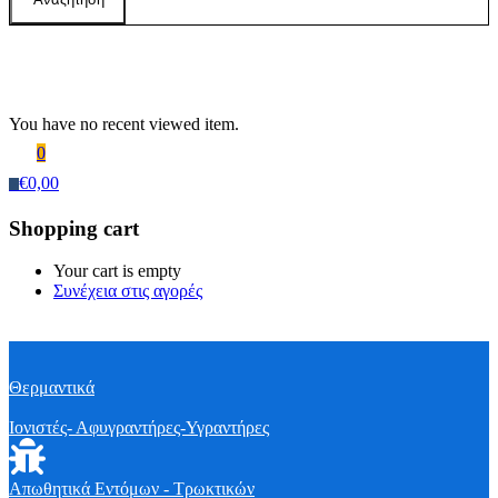
Recently Viewed Products
You have no recent viewed item.
0
€
0,00
0
Shopping cart
Your cart is empty
Συνέχεια στις αγορές
Θερμαντικά
Ιονιστές- Αφυγραντήρες-Υγραντήρες
Απωθητικά Εντόμων - Τρωκτικών