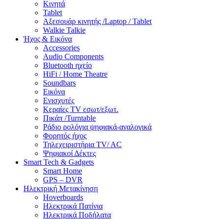
Κινητά
Tablet
Αξεσουάρ κινητής /Laptop / Tablet
Walkie Talkie
Ήχος & Εικόνα
Accessories
Audio Components
Bluetooth ηχείο
HiFi / Home Theatre
Soundbars
Εικόνα
Ενισχυτές
Κεραίες TV εσωτ/εξωτ.
Πικάπ /Turntable
Ράδιο ρολόγια ψηφιακά-αναλογικά
Φορητός ήχος
Τηλεχειριστήρια TV/ AC
Ψηφιακοί Δέκτες
Smart Tech & Gadgets
Smart Home
GPS – DVR
Ηλεκτρική Μετακίνηση
Hoverboards
Ηλεκτρικά Πατίνια
Ηλεκτρικά Ποδήλατα