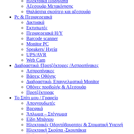
Ηλεκτρικά Ποδήλατα
Αξεσουάρ Μετακίνησης
Θαλάσσια σκούτερ και αξεσουάρ
Pc & Περιφερειακά
Δικτυακά
Εκτυπωτές
Περιφερειακά Η/Υ
Barcode scanner
Monitor PC
Speakers/ Ηχεία
UPS/AVR
Web Cam
Διαδραστικά /Προτζέκτορες /Ασπροπίνακες
Ασπροπίνακες
Βάσεις Οθόνης
Διαδραστικά- Επαγγελματικά Monitor
Οθόνες προβολής & Αξεσουάρ
Προτζέκτορας
Το Σπίτι μου / Γραφείο
Αποχνουδωτές
Βρεφικά
Άπλωμα – Στέγνωμα
Είδη Μπάνιου
Ηλεκτρικές Οδοντόβουρτσες & Στοματική Υγιεινή
Ηλεκτρική Σκούπα -Σκουπάκια