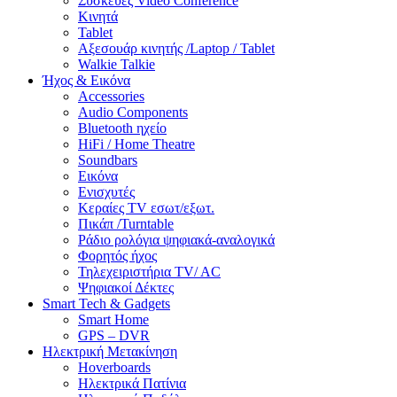
Συσκευές Video Conference
Κινητά
Tablet
Αξεσουάρ κινητής /Laptop / Tablet
Walkie Talkie
Ήχος & Εικόνα
Accessories
Audio Components
Bluetooth ηχείο
HiFi / Home Theatre
Soundbars
Εικόνα
Ενισχυτές
Κεραίες TV εσωτ/εξωτ.
Πικάπ /Turntable
Ράδιο ρολόγια ψηφιακά-αναλογικά
Φορητός ήχος
Τηλεχειριστήρια TV/ AC
Ψηφιακοί Δέκτες
Smart Tech & Gadgets
Smart Home
GPS – DVR
Ηλεκτρική Μετακίνηση
Hoverboards
Ηλεκτρικά Πατίνια