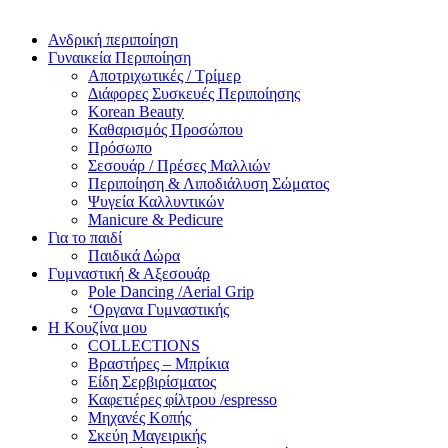
Ανδρική περιποίηση
Γυναικεία Περιποίηση
Αποτριχωτικές / Τρίμερ
Διάφορες Συσκευές Περιποίησης
Korean Beauty
Καθαρισμός Προσώπου
Πρόσωπο
Σεσουάρ / Πρέσες Μαλλιών
Περιποίηση & Λιποδιάλυση Σώματος
Ψυγεία Καλλυντικών
Manicure & Pedicure
Για το παιδί
Παιδικά Δώρα
Γυμναστική & Αξεσουάρ
Pole Dancing /Aerial Grip
‘Οργανα Γυμναστικής
Η Κουζίνα μου
COLLECTIONS
Βραστήρες – Μπρίκια
Είδη Σερβιρίσματος
Καφετιέρες φίλτρου /espresso
Μηχανές Κοπής
Σκεύη Μαγειρικής