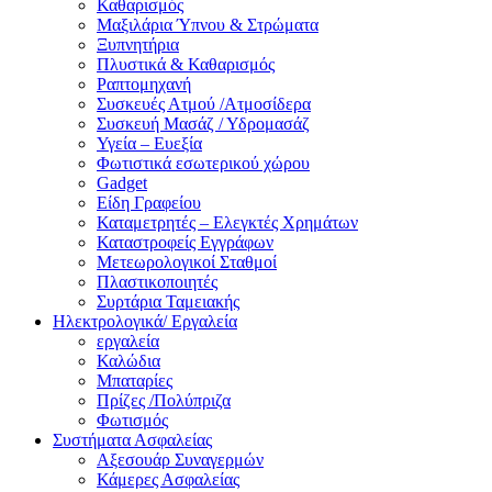
Καθαρισμός
Μαξιλάρια Ύπνου & Στρώματα
Ξυπνητήρια
Πλυστικά & Καθαρισμός
Ραπτομηχανή
Συσκευές Ατμού /Ατμοσίδερα
Συσκευή Μασάζ / Υδρομασάζ
Υγεία – Ευεξία
Φωτιστικά εσωτερικού χώρου
Gadget
Είδη Γραφείου
Καταμετρητές – Ελεγκτές Χρημάτων
Καταστροφείς Εγγράφων
Μετεωρολογικοί Σταθμοί
Πλαστικοποιητές
Συρτάρια Ταμειακής
Ηλεκτρολογικά/ Εργαλεία
εργαλεία
Καλώδια
Μπαταρίες
Πρίζες /Πολύπριζα
Φωτισμός
Συστήματα Ασφαλείας
Αξεσουάρ Συναγερμών
Κάμερες Ασφαλείας