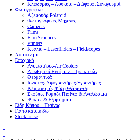
Κλειδαριές – Λουκέτα – Διάφοροι Συναγερμοί
Φωτογραφικά
Αξεσουάρ Polaroid
Φωτογραφικές Μηχανές
Cameras
Films
Film Scanners
Printers
Κυάλια – Laserfinders – Fieldscopes
Αυτοκίνητο
Εποχιακό
Ανεμιστήρες-Air Coolers
Απωθητικά Εντόμων – Τρωκτικών
Θερμαντικά
Ιονιστές- Αφυγραντήρες-Υγραντήρες
Κλιματισμός Ψύξη-Θέρμανση
Σκούπες Ρομπότ Πισίνας & Αναλώσιμα
Ψύκτες & Εξαρτήματα
Είδη Κήπου – Πισίνας
Για το κατοικίδιο
Stockhouse