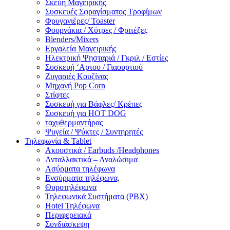
Σκεύη Μαγειρικής
Συσκευές Σφραγίσματος Τροφίμων
Φρυγανιέρες/ Toaster
Φουρνάκια / Χύτρες / Φριτέζες
Blenders/Mixers
Εργαλεία Μαγειρικής
Ηλεκτρική Ψησταριά / Γκριλ / Eστίες
Συσκευή ‘Αρτου / Γιαουρτιού
Ζυγαριές Κουζίνας
Μηχανή Pop Corn
Στίφτες
Συσκευή για Βάφλες/ Κρέπες
Συσκευή για HOT DOG
ταχυθερμαντήρας
Ψυγεία / Ψύκτες / Συντηρητές
Τηλεφωνία & Tablet
Ακουστικά / Earbuds /Headphones
Ανταλλακτικά – Αναλώσιμα
Ασύρματα τηλέφωνα
Ενσύρματα τηλέφωνα,
Θυροτηλέφωνα
Τηλεφωνικά Συστήματα (PBX)
Hotel Τηλέφωνα
Περιφερειακά
Συνδιάσκεψη