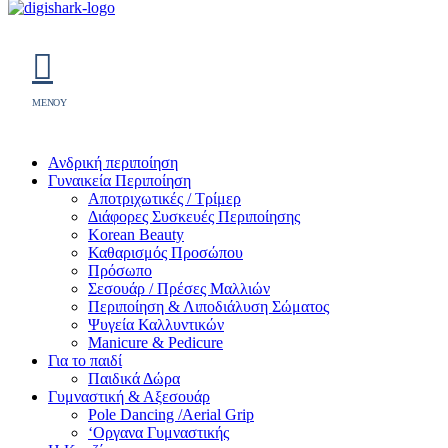
MENOY
Ανδρική περιποίηση
Γυναικεία Περιποίηση
Αποτριχωτικές / Τρίμερ
Διάφορες Συσκευές Περιποίησης
Korean Beauty
Καθαρισμός Προσώπου
Πρόσωπο
Σεσουάρ / Πρέσες Μαλλιών
Περιποίηση & Λιποδιάλυση Σώματος
Ψυγεία Καλλυντικών
Manicure & Pedicure
Για το παιδί
Παιδικά Δώρα
Γυμναστική & Αξεσουάρ
Pole Dancing /Aerial Grip
‘Οργανα Γυμναστικής