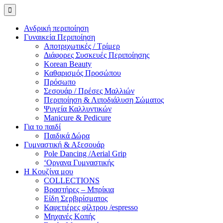
Ανδρική περιποίηση
Γυναικεία Περιποίηση
Αποτριχωτικές / Τρίμερ
Διάφορες Συσκευές Περιποίησης
Korean Beauty
Καθαρισμός Προσώπου
Πρόσωπο
Σεσουάρ / Πρέσες Μαλλιών
Περιποίηση & Λιποδιάλυση Σώματος
Ψυγεία Καλλυντικών
Manicure & Pedicure
Για το παιδί
Παιδικά Δώρα
Γυμναστική & Αξεσουάρ
Pole Dancing /Aerial Grip
‘Οργανα Γυμναστικής
Η Κουζίνα μου
COLLECTIONS
Βραστήρες – Μπρίκια
Είδη Σερβιρίσματος
Καφετιέρες φίλτρου /espresso
Μηχανές Κοπής