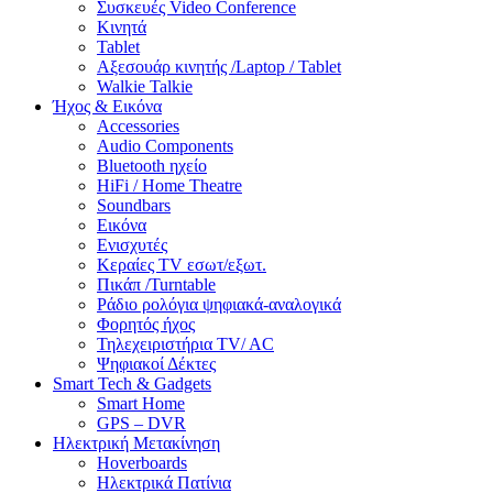
Συσκευές Video Conference
Κινητά
Tablet
Αξεσουάρ κινητής /Laptop / Tablet
Walkie Talkie
Ήχος & Εικόνα
Accessories
Audio Components
Bluetooth ηχείο
HiFi / Home Theatre
Soundbars
Εικόνα
Ενισχυτές
Κεραίες TV εσωτ/εξωτ.
Πικάπ /Turntable
Ράδιο ρολόγια ψηφιακά-αναλογικά
Φορητός ήχος
Τηλεχειριστήρια TV/ AC
Ψηφιακοί Δέκτες
Smart Tech & Gadgets
Smart Home
GPS – DVR
Ηλεκτρική Μετακίνηση
Hoverboards
Ηλεκτρικά Πατίνια