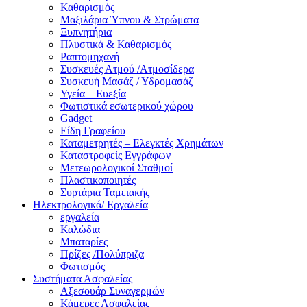
Καθαρισμός
Μαξιλάρια Ύπνου & Στρώματα
Ξυπνητήρια
Πλυστικά & Καθαρισμός
Ραπτομηχανή
Συσκευές Ατμού /Ατμοσίδερα
Συσκευή Μασάζ / Υδρομασάζ
Υγεία – Ευεξία
Φωτιστικά εσωτερικού χώρου
Gadget
Είδη Γραφείου
Καταμετρητές – Ελεγκτές Χρημάτων
Καταστροφείς Εγγράφων
Μετεωρολογικοί Σταθμοί
Πλαστικοποιητές
Συρτάρια Ταμειακής
Ηλεκτρολογικά/ Εργαλεία
εργαλεία
Καλώδια
Μπαταρίες
Πρίζες /Πολύπριζα
Φωτισμός
Συστήματα Ασφαλείας
Αξεσουάρ Συναγερμών
Κάμερες Ασφαλείας