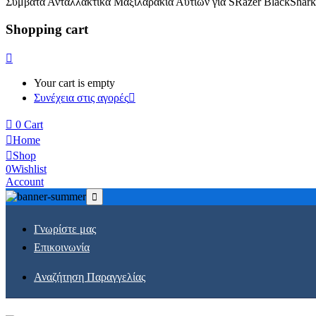
Συμβατά Ανταλλακτικά Μαξιλαράκια Αυτιών για SRazer BlackShar
Shopping cart
Your cart is empty
Συνέχεια στις αγορές
0
Cart
Home
Shop
0
Wishlist
Account
Γνωρίστε μας
Επικοινωνία
Αναζήτηση Παραγγελίας