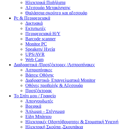
Ηλεκτρικά Ποδήλατα
Αξεσουάρ Μετακίνησης
Θαλάσσια σκούτερ και αξεσουάρ
Pc & Περιφερειακά
Δικτυακά
Εκτυπωτές
Περιφερειακά Η/Υ
Barcode scanner
Monitor PC
Speakers/ Ηχεία
UPS/AVR
Web Cam
Διαδραστικά /Προτζέκτορες /Ασπροπίνακες
Ασπροπίνακες
Βάσεις Οθόνης
Διαδραστικά- Επαγγελματικά Monitor
Οθόνες προβολής & Αξεσουάρ
Προτζέκτορας
Το Σπίτι μου / Γραφείο
Αποχνουδωτές
Βρεφικά
Άπλωμα – Στέγνωμα
Είδη Μπάνιου
Ηλεκτρικές Οδοντόβουρτσες & Στοματική Υγιεινή
Ηλεκτρική Σκούπα -Σκουπάκια