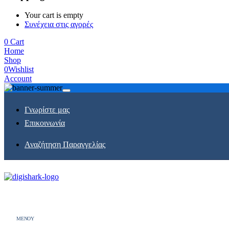
Your cart is empty
Συνέχεια στις αγορές
0
Cart
Home
Shop
0
Wishlist
Account
Γνωρίστε μας
Επικοινωνία
Αναζήτηση Παραγγελίας
MENOY