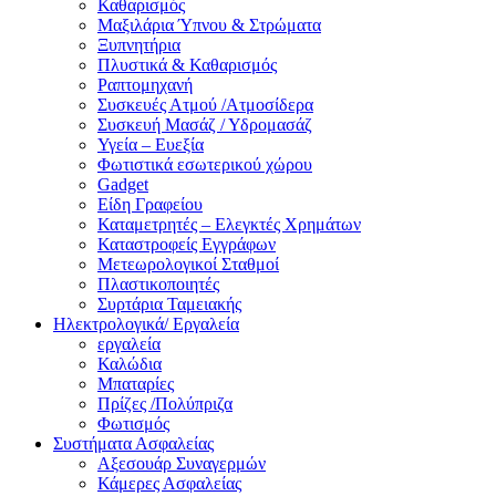
Καθαρισμός
Μαξιλάρια Ύπνου & Στρώματα
Ξυπνητήρια
Πλυστικά & Καθαρισμός
Ραπτομηχανή
Συσκευές Ατμού /Ατμοσίδερα
Συσκευή Μασάζ / Υδρομασάζ
Υγεία – Ευεξία
Φωτιστικά εσωτερικού χώρου
Gadget
Είδη Γραφείου
Καταμετρητές – Ελεγκτές Χρημάτων
Καταστροφείς Εγγράφων
Μετεωρολογικοί Σταθμοί
Πλαστικοποιητές
Συρτάρια Ταμειακής
Ηλεκτρολογικά/ Εργαλεία
εργαλεία
Καλώδια
Μπαταρίες
Πρίζες /Πολύπριζα
Φωτισμός
Συστήματα Ασφαλείας
Αξεσουάρ Συναγερμών
Κάμερες Ασφαλείας