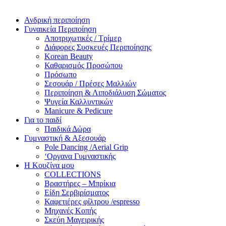
Ανδρική περιποίηση
Γυναικεία Περιποίηση
Αποτριχωτικές / Τρίμερ
Διάφορες Συσκευές Περιποίησης
Korean Beauty
Καθαρισμός Προσώπου
Πρόσωπο
Σεσουάρ / Πρέσες Μαλλιών
Περιποίηση & Λιποδιάλυση Σώματος
Ψυγεία Καλλυντικών
Manicure & Pedicure
Για το παιδί
Παιδικά Δώρα
Γυμναστική & Αξεσουάρ
Pole Dancing /Aerial Grip
‘Οργανα Γυμναστικής
Η Κουζίνα μου
COLLECTIONS
Βραστήρες – Μπρίκια
Είδη Σερβιρίσματος
Καφετιέρες φίλτρου /espresso
Μηχανές Κοπής
Σκεύη Μαγειρικής