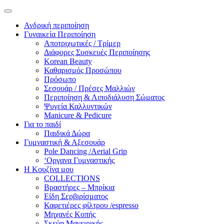
Ανδρική περιποίηση
Γυναικεία Περιποίηση
Αποτριχωτικές / Τρίμερ
Διάφορες Συσκευές Περιποίησης
Korean Beauty
Καθαρισμός Προσώπου
Πρόσωπο
Σεσουάρ / Πρέσες Μαλλιών
Περιποίηση & Λιποδιάλυση Σώματος
Ψυγεία Καλλυντικών
Manicure & Pedicure
Για το παιδί
Παιδικά Δώρα
Γυμναστική & Αξεσουάρ
Pole Dancing /Aerial Grip
‘Οργανα Γυμναστικής
Η Κουζίνα μου
COLLECTIONS
Βραστήρες – Μπρίκια
Είδη Σερβιρίσματος
Καφετιέρες φίλτρου /espresso
Μηχανές Κοπής
Σκεύη Μαγειρικής