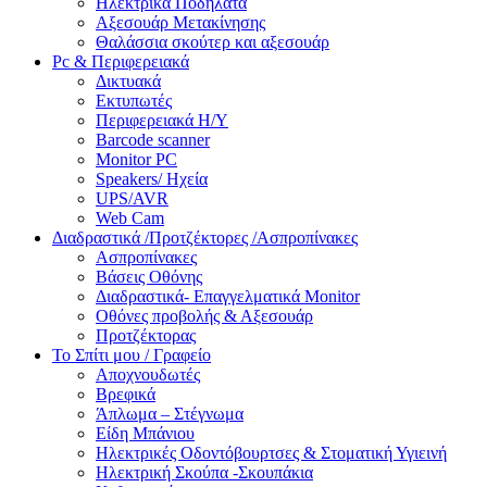
Ηλεκτρικά Ποδήλατα
Αξεσουάρ Μετακίνησης
Θαλάσσια σκούτερ και αξεσουάρ
Pc & Περιφερειακά
Δικτυακά
Εκτυπωτές
Περιφερειακά Η/Υ
Barcode scanner
Monitor PC
Speakers/ Ηχεία
UPS/AVR
Web Cam
Διαδραστικά /Προτζέκτορες /Ασπροπίνακες
Ασπροπίνακες
Βάσεις Οθόνης
Διαδραστικά- Επαγγελματικά Monitor
Οθόνες προβολής & Αξεσουάρ
Προτζέκτορας
Το Σπίτι μου / Γραφείο
Αποχνουδωτές
Βρεφικά
Άπλωμα – Στέγνωμα
Είδη Μπάνιου
Ηλεκτρικές Οδοντόβουρτσες & Στοματική Υγιεινή
Ηλεκτρική Σκούπα -Σκουπάκια