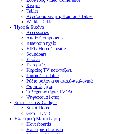
Συσκευές Video Conference
Κινητά
Tablet
Αξεσουάρ κινητής /Laptop / Tablet
Walkie Talkie
Ήχος & Εικόνα
Accessories
Audio Components
Bluetooth ηχείο
HiFi / Home Theatre
Soundbars
Εικόνα
Ενισχυτές
Κεραίες TV εσωτ/εξωτ.
Πικάπ /Turntable
Ράδιο ρολόγια ψηφιακά-αναλογικά
Φορητός ήχος
Τηλεχειριστήρια TV/ AC
Ψηφιακοί Δέκτες
Smart Tech & Gadgets
Smart Home
GPS – DVR
Ηλεκτρική Μετακίνηση
Hoverboards
Ηλεκτρικά Πατίνια