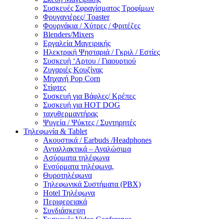
Συσκευές Σφραγίσματος Τροφίμων
Φρυγανιέρες/ Toaster
Φουρνάκια / Χύτρες / Φριτέζες
Blenders/Mixers
Εργαλεία Μαγειρικής
Ηλεκτρική Ψησταριά / Γκριλ / Eστίες
Συσκευή ‘Αρτου / Γιαουρτιού
Ζυγαριές Κουζίνας
Μηχανή Pop Corn
Στίφτες
Συσκευή για Βάφλες/ Κρέπες
Συσκευή για HOT DOG
ταχυθερμαντήρας
Ψυγεία / Ψύκτες / Συντηρητές
Τηλεφωνία & Tablet
Ακουστικά / Earbuds /Headphones
Ανταλλακτικά – Αναλώσιμα
Ασύρματα τηλέφωνα
Ενσύρματα τηλέφωνα,
Θυροτηλέφωνα
Τηλεφωνικά Συστήματα (PBX)
Hotel Τηλέφωνα
Περιφερειακά
Συνδιάσκεψη