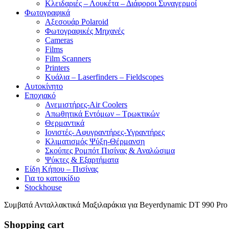
Κλειδαριές – Λουκέτα – Διάφοροι Συναγερμοί
Φωτογραφικά
Αξεσουάρ Polaroid
Φωτογραφικές Μηχανές
Cameras
Films
Film Scanners
Printers
Κυάλια – Laserfinders – Fieldscopes
Αυτοκίνητο
Εποχιακό
Ανεμιστήρες-Air Coolers
Απωθητικά Εντόμων – Τρωκτικών
Θερμαντικά
Ιονιστές- Αφυγραντήρες-Υγραντήρες
Κλιματισμός Ψύξη-Θέρμανση
Σκούπες Ρομπότ Πισίνας & Αναλώσιμα
Ψύκτες & Εξαρτήματα
Είδη Κήπου – Πισίνας
Για το κατοικίδιο
Stockhouse
Συμβατά Ανταλλακτικά Μαξιλαράκια για Beyerdynamic DT 990 Pro 
Shopping cart