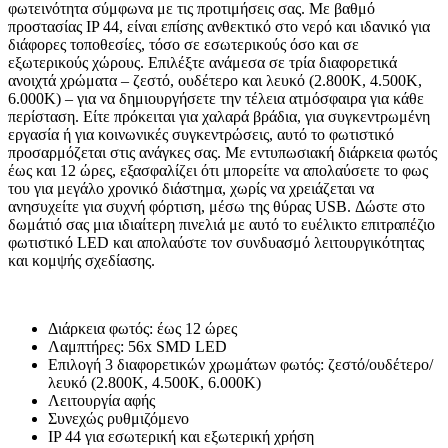
φωτεινότητα σύμφωνα με τις προτιμήσεις σας. Με βαθμό
προστασίας IP 44, είναι επίσης ανθεκτικό στο νερό και ιδανικό για
διάφορες τοποθεσίες, τόσο σε εσωτερικούς όσο και σε
εξωτερικούς χώρους. Επιλέξτε ανάμεσα σε τρία διαφορετικά
ανοιχτά χρώματα – ζεστό, ουδέτερο και λευκό (2.800K, 4.500K,
6.000K) – για να δημιουργήσετε την τέλεια ατμόσφαιρα για κάθε
περίσταση. Είτε πρόκειται για χαλαρά βράδια, για συγκεντρωμένη
εργασία ή για κοινωνικές συγκεντρώσεις, αυτό το φωτιστικό
προσαρμόζεται στις ανάγκες σας. Με εντυπωσιακή διάρκεια φωτός
έως και 12 ώρες, εξασφαλίζει ότι μπορείτε να απολαύσετε το φως
του για μεγάλο χρονικό διάστημα, χωρίς να χρειάζεται να
ανησυχείτε για συχνή φόρτιση, μέσω της θύρας USB. Δώστε στο
δωμάτιό σας μια ιδιαίτερη πινελιά με αυτό το ευέλικτο επιτραπέζιο
φωτιστικό LED και απολαύστε τον συνδυασμό λειτουργικότητας
και κομψής σχεδίασης.
Διάρκεια φωτός: έως 12 ώρες
Λαμπτήρες: 56x SMD LED
Επιλογή 3 διαφορετικών χρωμάτων φωτός: ζεστό/ουδέτερο/
λευκό (2.800K, 4.500K, 6.000K)
Λειτουργία αφής
Συνεχώς ρυθμιζόμενο
IP 44 για εσωτερική και εξωτερική χρήση