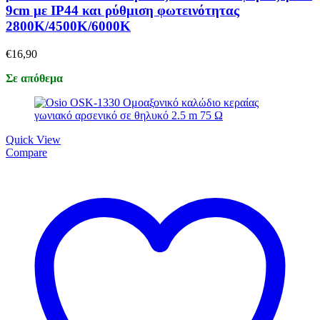
9cm με IP44 και ρύθμιση φωτεινότητας
2800Κ/4500Κ/6000Κ
€
16,90
Σε απόθεμα
Quick View
Compare