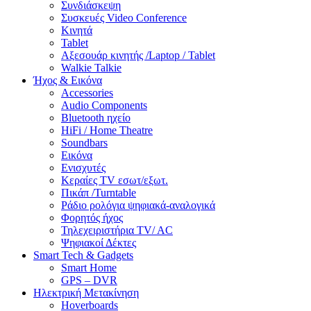
Συνδιάσκεψη
Συσκευές Video Conference
Κινητά
Tablet
Αξεσουάρ κινητής /Laptop / Tablet
Walkie Talkie
Ήχος & Εικόνα
Accessories
Audio Components
Bluetooth ηχείο
HiFi / Home Theatre
Soundbars
Εικόνα
Ενισχυτές
Κεραίες TV εσωτ/εξωτ.
Πικάπ /Turntable
Ράδιο ρολόγια ψηφιακά-αναλογικά
Φορητός ήχος
Τηλεχειριστήρια TV/ AC
Ψηφιακοί Δέκτες
Smart Tech & Gadgets
Smart Home
GPS – DVR
Ηλεκτρική Μετακίνηση
Hoverboards