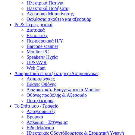
Ηλεκτρικά Πατίνια
Ηλεκτρικά Ποδήλατα
Αξεσουάρ Μετακίνησης
Θαλάσσια σκούτερ και αξεσουάρ
Pc & Περιφερειακά
Δικτυακά
Εκτυπωτές
Περιφερειακά Η/Υ
Barcode scanner
Monitor PC
Speakers/ Ηχεία
UPS/AVR
Web Cam
Διαδραστικά /Προτζέκτορες /Ασπροπίνακες
Ασπροπίνακες
Βάσεις Οθόνης
Διαδραστικά- Επαγγελματικά Monitor
Οθόνες προβολής & Αξεσουάρ
Προτζέκτορας
Το Σπίτι μου / Γραφείο
Αποχνουδωτές
Βρεφικά
Άπλωμα – Στέγνωμα
Είδη Μπάνιου
Ηλεκτρικές Οδοντόβουρτσες & Στοματική Υγιεινή