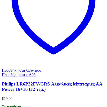
Προσθήκη στη λίστα μου
Προσθήκη στο καλάθι
Philips LR6P32FV/GRS Αλκαλικές Μπαταρίες AA
Power 16+16 (32 τεμ.)
€
19,90
Σε απόθεμα