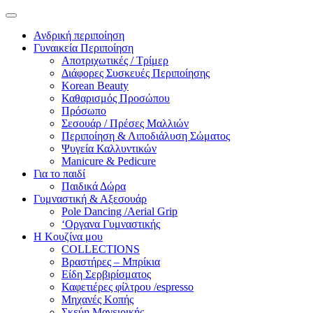
Ανδρική περιποίηση
Γυναικεία Περιποίηση
Αποτριχωτικές / Τρίμερ
Διάφορες Συσκευές Περιποίησης
Korean Beauty
Καθαρισμός Προσώπου
Πρόσωπο
Σεσουάρ / Πρέσες Μαλλιών
Περιποίηση & Λιποδιάλυση Σώματος
Ψυγεία Καλλυντικών
Manicure & Pedicure
Για το παιδί
Παιδικά Δώρα
Γυμναστική & Αξεσουάρ
Pole Dancing /Aerial Grip
‘Οργανα Γυμναστικής
Η Κουζίνα μου
COLLECTIONS
Βραστήρες – Μπρίκια
Είδη Σερβιρίσματος
Καφετιέρες φίλτρου /espresso
Μηχανές Κοπής
Σκεύη Μαγειρικής