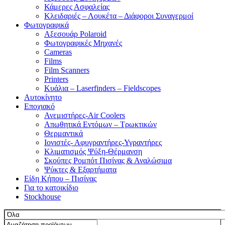
Κάμερες Ασφαλείας
Κλειδαριές – Λουκέτα – Διάφοροι Συναγερμοί
Φωτογραφικά
Αξεσουάρ Polaroid
Φωτογραφικές Μηχανές
Cameras
Films
Film Scanners
Printers
Κυάλια – Laserfinders – Fieldscopes
Αυτοκίνητο
Εποχιακό
Ανεμιστήρες-Air Coolers
Απωθητικά Εντόμων – Τρωκτικών
Θερμαντικά
Ιονιστές- Αφυγραντήρες-Υγραντήρες
Κλιματισμός Ψύξη-Θέρμανση
Σκούπες Ρομπότ Πισίνας & Αναλώσιμα
Ψύκτες & Εξαρτήματα
Είδη Κήπου – Πισίνας
Για το κατοικίδιο
Stockhouse