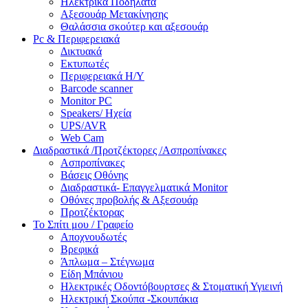
Ηλεκτρικά Ποδήλατα
Αξεσουάρ Μετακίνησης
Θαλάσσια σκούτερ και αξεσουάρ
Pc & Περιφερειακά
Δικτυακά
Εκτυπωτές
Περιφερειακά Η/Υ
Barcode scanner
Monitor PC
Speakers/ Ηχεία
UPS/AVR
Web Cam
Διαδραστικά /Προτζέκτορες /Ασπροπίνακες
Ασπροπίνακες
Βάσεις Οθόνης
Διαδραστικά- Επαγγελματικά Monitor
Οθόνες προβολής & Αξεσουάρ
Προτζέκτορας
Το Σπίτι μου / Γραφείο
Αποχνουδωτές
Βρεφικά
Άπλωμα – Στέγνωμα
Είδη Μπάνιου
Ηλεκτρικές Οδοντόβουρτσες & Στοματική Υγιεινή
Ηλεκτρική Σκούπα -Σκουπάκια