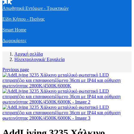
Απωθητικά Εντόμων - Τρωκτικών
Είδη Κήπου - Πισίνας
Smart Home
Δωροκάρτες
Αρχική σελίδα
Ηλεκτρολογικά/ Εργαλεία
Previous page
AddLiving 3235 Χάλκινο