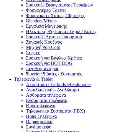
Συσκευές Σφραγίσματος Τροφίμων
Φρυγανιέρες/ Toaster
Φουρνάκια / Χύτρες / Φριτέζες
Blenders/Mixers
Εργαλεία Μαγειρικής
Ηλεκτρική Ψησταριά / Γκριλ / Eστίες
Συσκευή ‘Αρτου / Γιαουρτιού
Ζυγαριές Κουζίνας
Μηχανή Pop Corn
Στίφτες
Συσκευή για Βάφλες/ Κρέπες
Συσκευή για HOT DOG
ταχυθερμαντήρας
Ψυγεία / Ψύκτες / Συντηρητές
Τηλεφωνία & Tablet
Ακουστικά / Earbuds /Headphones
Ανταλλακτικά – Αναλώσιμα
Ασύρματα τηλέφωνα
Ενσύρματα τηλέφωνα,
Θυροτηλέφωνα
Τηλεφωνικά Συστήματα (PBX)
Hotel Τηλέφωνα
Περιφερειακά
Συνδιάσκεψη