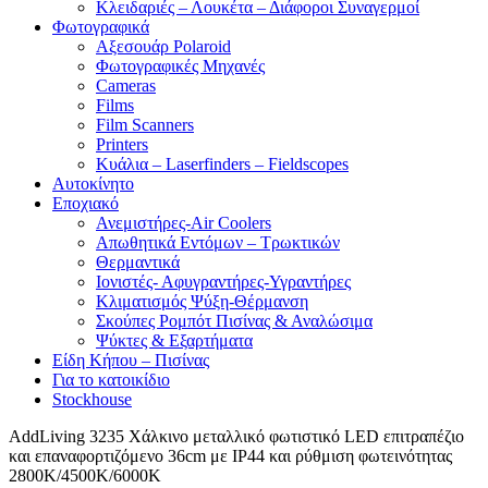
Κλειδαριές – Λουκέτα – Διάφοροι Συναγερμοί
Φωτογραφικά
Αξεσουάρ Polaroid
Φωτογραφικές Μηχανές
Cameras
Films
Film Scanners
Printers
Κυάλια – Laserfinders – Fieldscopes
Αυτοκίνητο
Εποχιακό
Ανεμιστήρες-Air Coolers
Απωθητικά Εντόμων – Τρωκτικών
Θερμαντικά
Ιονιστές- Αφυγραντήρες-Υγραντήρες
Κλιματισμός Ψύξη-Θέρμανση
Σκούπες Ρομπότ Πισίνας & Αναλώσιμα
Ψύκτες & Εξαρτήματα
Είδη Κήπου – Πισίνας
Για το κατοικίδιο
Stockhouse
AddLiving 3235 Χάλκινο μεταλλικό φωτιστικό LED επιτραπέζιο
και επαναφορτιζόμενο 36cm με IP44 και ρύθμιση φωτεινότητας
2800Κ/4500Κ/6000Κ