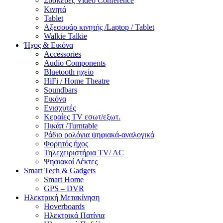
Συσκευές Video Conference
Κινητά
Tablet
Αξεσουάρ κινητής /Laptop / Tablet
Walkie Talkie
Ήχος & Εικόνα
Accessories
Audio Components
Bluetooth ηχείο
HiFi / Home Theatre
Soundbars
Εικόνα
Ενισχυτές
Κεραίες TV εσωτ/εξωτ.
Πικάπ /Turntable
Ράδιο ρολόγια ψηφιακά-αναλογικά
Φορητός ήχος
Τηλεχειριστήρια TV/ AC
Ψηφιακοί Δέκτες
Smart Tech & Gadgets
Smart Home
GPS – DVR
Ηλεκτρική Μετακίνηση
Hoverboards
Ηλεκτρικά Πατίνια