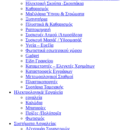
Ηλεκτρική Σκούπα -Σκουπάκια
Καθαρισμός
Μαξιλάρια Ύπνου & Στρώματα
Ξυπνητήρια
Πλυστικά & Καθαρισμός
Ραπτομηχανή
Συσκευές Ατμού /Ατμοσίδερα
Συσκευή Μασάζ / Υδρομασάζ
Υγεία – Ευεξία
Φωτιστικά εσωτερικού χώρου
Gadget
Είδη Γραφείου
Καταμετρητές – Ελεγκτές Χρημάτων
Καταστροφείς Εγγράφων
Μετεωρολογικοί Σταθμοί
Πλαστικοποιητές
Συρτάρια Ταμειακής
Ηλεκτρολογικά/ Εργαλεία
εργαλεία
Καλώδια
Μπαταρίες
Πρίζες /Πολύπριζα
Φωτισμός
Συστήματα Ασφαλείας
Αξεσουάρ Συναγερμών