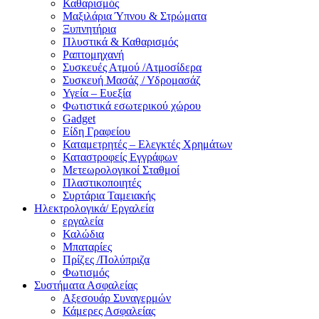
Καθαρισμός
Μαξιλάρια Ύπνου & Στρώματα
Ξυπνητήρια
Πλυστικά & Καθαρισμός
Ραπτομηχανή
Συσκευές Ατμού /Ατμοσίδερα
Συσκευή Μασάζ / Υδρομασάζ
Υγεία – Ευεξία
Φωτιστικά εσωτερικού χώρου
Gadget
Είδη Γραφείου
Καταμετρητές – Ελεγκτές Χρημάτων
Καταστροφείς Εγγράφων
Μετεωρολογικοί Σταθμοί
Πλαστικοποιητές
Συρτάρια Ταμειακής
Ηλεκτρολογικά/ Εργαλεία
εργαλεία
Καλώδια
Μπαταρίες
Πρίζες /Πολύπριζα
Φωτισμός
Συστήματα Ασφαλείας
Αξεσουάρ Συναγερμών
Κάμερες Ασφαλείας