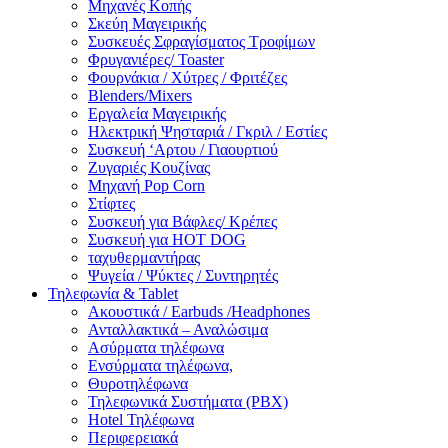
Μηχανές Κοπής
Σκεύη Μαγειρικής
Συσκευές Σφραγίσματος Τροφίμων
Φρυγανιέρες/ Toaster
Φουρνάκια / Χύτρες / Φριτέζες
Blenders/Mixers
Εργαλεία Μαγειρικής
Ηλεκτρική Ψησταριά / Γκριλ / Eστίες
Συσκευή ‘Αρτου / Γιαουρτιού
Ζυγαριές Κουζίνας
Μηχανή Pop Corn
Στίφτες
Συσκευή για Βάφλες/ Κρέπες
Συσκευή για HOT DOG
ταχυθερμαντήρας
Ψυγεία / Ψύκτες / Συντηρητές
Τηλεφωνία & Tablet
Ακουστικά / Earbuds /Headphones
Ανταλλακτικά – Αναλώσιμα
Ασύρματα τηλέφωνα
Ενσύρματα τηλέφωνα,
Θυροτηλέφωνα
Τηλεφωνικά Συστήματα (PBX)
Hotel Τηλέφωνα
Περιφερειακά