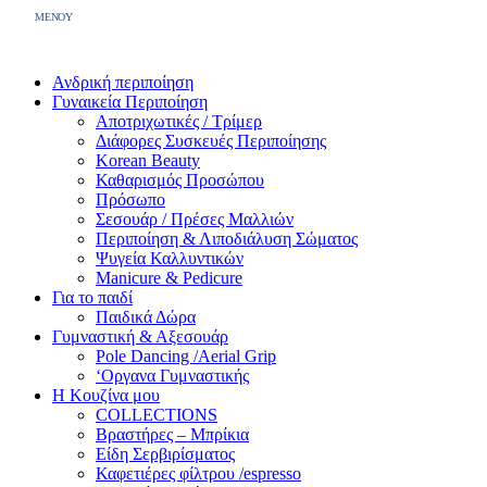
MENOY
Ανδρική περιποίηση
Γυναικεία Περιποίηση
Αποτριχωτικές / Τρίμερ
Διάφορες Συσκευές Περιποίησης
Korean Beauty
Καθαρισμός Προσώπου
Πρόσωπο
Σεσουάρ / Πρέσες Μαλλιών
Περιποίηση & Λιποδιάλυση Σώματος
Ψυγεία Καλλυντικών
Manicure & Pedicure
Για το παιδί
Παιδικά Δώρα
Γυμναστική & Αξεσουάρ
Pole Dancing /Aerial Grip
‘Οργανα Γυμναστικής
Η Κουζίνα μου
COLLECTIONS
Βραστήρες – Μπρίκια
Είδη Σερβιρίσματος
Καφετιέρες φίλτρου /espresso