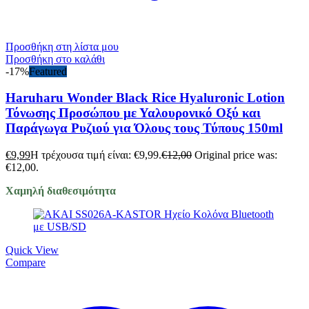
Προσθήκη στη λίστα μου
Προσθήκη στο καλάθι
-17%
Featured
Haruharu Wonder Black Rice Hyaluronic Lotion
Τόνωσης Προσώπου με Υαλουρονικό Οξύ και
Παράγωγα Ρυζιού για Όλους τους Τύπους 150ml
€
9,99
Η τρέχουσα τιμή είναι: €9,99.
€
12,00
Original price was:
€12,00.
Χαμηλή διαθεσιμότητα
Quick View
Compare