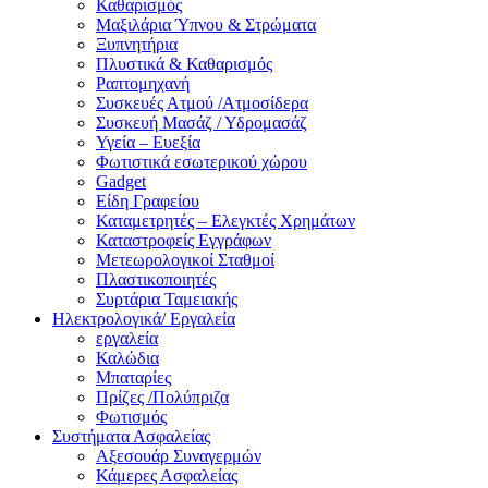
Καθαρισμός
Μαξιλάρια Ύπνου & Στρώματα
Ξυπνητήρια
Πλυστικά & Καθαρισμός
Ραπτομηχανή
Συσκευές Ατμού /Ατμοσίδερα
Συσκευή Μασάζ / Υδρομασάζ
Υγεία – Ευεξία
Φωτιστικά εσωτερικού χώρου
Gadget
Είδη Γραφείου
Καταμετρητές – Ελεγκτές Χρημάτων
Καταστροφείς Εγγράφων
Μετεωρολογικοί Σταθμοί
Πλαστικοποιητές
Συρτάρια Ταμειακής
Ηλεκτρολογικά/ Εργαλεία
εργαλεία
Καλώδια
Μπαταρίες
Πρίζες /Πολύπριζα
Φωτισμός
Συστήματα Ασφαλείας
Αξεσουάρ Συναγερμών
Κάμερες Ασφαλείας