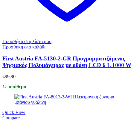
Προσθήκη στη λίστα μου
Προσθήκη στο καλάθι
First Austria FA-5130-2-GR Προγραμματιζόμενος
Ψηφιακός Πολυμάγειρας με οθόνη LCD 6 L 1000 W
€
99,90
Σε απόθεμα
Quick View
Compare