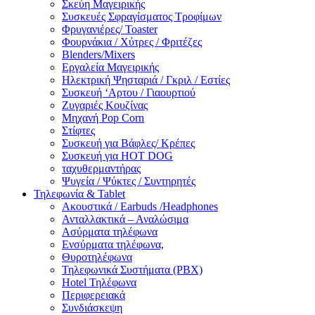
Σκεύη Μαγειρικής
Συσκευές Σφραγίσματος Τροφίμων
Φρυγανιέρες/ Toaster
Φουρνάκια / Χύτρες / Φριτέζες
Blenders/Mixers
Εργαλεία Μαγειρικής
Ηλεκτρική Ψησταριά / Γκριλ / Eστίες
Συσκευή ‘Αρτου / Γιαουρτιού
Ζυγαριές Κουζίνας
Μηχανή Pop Corn
Στίφτες
Συσκευή για Βάφλες/ Κρέπες
Συσκευή για HOT DOG
ταχυθερμαντήρας
Ψυγεία / Ψύκτες / Συντηρητές
Τηλεφωνία & Tablet
Ακουστικά / Earbuds /Headphones
Ανταλλακτικά – Αναλώσιμα
Ασύρματα τηλέφωνα
Ενσύρματα τηλέφωνα,
Θυροτηλέφωνα
Τηλεφωνικά Συστήματα (PBX)
Hotel Τηλέφωνα
Περιφερειακά
Συνδιάσκεψη