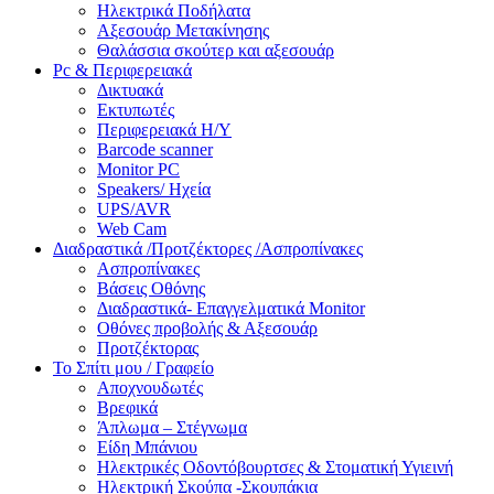
Ηλεκτρικά Ποδήλατα
Αξεσουάρ Μετακίνησης
Θαλάσσια σκούτερ και αξεσουάρ
Pc & Περιφερειακά
Δικτυακά
Εκτυπωτές
Περιφερειακά Η/Υ
Barcode scanner
Monitor PC
Speakers/ Ηχεία
UPS/AVR
Web Cam
Διαδραστικά /Προτζέκτορες /Ασπροπίνακες
Ασπροπίνακες
Βάσεις Οθόνης
Διαδραστικά- Επαγγελματικά Monitor
Οθόνες προβολής & Αξεσουάρ
Προτζέκτορας
Το Σπίτι μου / Γραφείο
Αποχνουδωτές
Βρεφικά
Άπλωμα – Στέγνωμα
Είδη Μπάνιου
Ηλεκτρικές Οδοντόβουρτσες & Στοματική Υγιεινή
Ηλεκτρική Σκούπα -Σκουπάκια