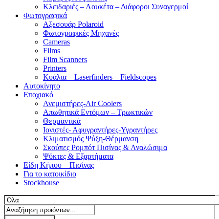
Κλειδαριές – Λουκέτα – Διάφοροι Συναγερμοί
Φωτογραφικά
Αξεσουάρ Polaroid
Φωτογραφικές Μηχανές
Cameras
Films
Film Scanners
Printers
Κυάλια – Laserfinders – Fieldscopes
Αυτοκίνητο
Εποχιακό
Ανεμιστήρες-Air Coolers
Απωθητικά Εντόμων – Τρωκτικών
Θερμαντικά
Ιονιστές- Αφυγραντήρες-Υγραντήρες
Κλιματισμός Ψύξη-Θέρμανση
Σκούπες Ρομπότ Πισίνας & Αναλώσιμα
Ψύκτες & Εξαρτήματα
Είδη Κήπου – Πισίνας
Για το κατοικίδιο
Stockhouse