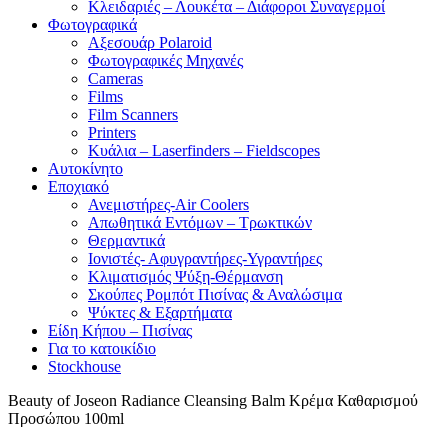
Κλειδαριές – Λουκέτα – Διάφοροι Συναγερμοί
Φωτογραφικά
Αξεσουάρ Polaroid
Φωτογραφικές Μηχανές
Cameras
Films
Film Scanners
Printers
Κυάλια – Laserfinders – Fieldscopes
Αυτοκίνητο
Εποχιακό
Ανεμιστήρες-Air Coolers
Απωθητικά Εντόμων – Τρωκτικών
Θερμαντικά
Ιονιστές- Αφυγραντήρες-Υγραντήρες
Κλιματισμός Ψύξη-Θέρμανση
Σκούπες Ρομπότ Πισίνας & Αναλώσιμα
Ψύκτες & Εξαρτήματα
Είδη Κήπου – Πισίνας
Για το κατοικίδιο
Stockhouse
Beauty of Joseon Radiance Cleansing Balm Κρέμα Καθαρισμού
Προσώπου 100ml