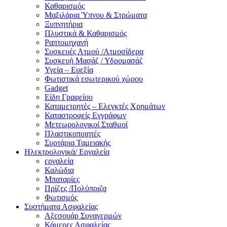
Καθαρισμός
Μαξιλάρια Ύπνου & Στρώματα
Ξυπνητήρια
Πλυστικά & Καθαρισμός
Ραπτομηχανή
Συσκευές Ατμού /Ατμοσίδερα
Συσκευή Μασάζ / Υδρομασάζ
Υγεία – Ευεξία
Φωτιστικά εσωτερικού χώρου
Gadget
Είδη Γραφείου
Καταμετρητές – Ελεγκτές Χρημάτων
Καταστροφείς Εγγράφων
Μετεωρολογικοί Σταθμοί
Πλαστικοποιητές
Συρτάρια Ταμειακής
Ηλεκτρολογικά/ Εργαλεία
εργαλεία
Καλώδια
Μπαταρίες
Πρίζες /Πολύπριζα
Φωτισμός
Συστήματα Ασφαλείας
Αξεσουάρ Συναγερμών
Κάμερες Ασφαλείας