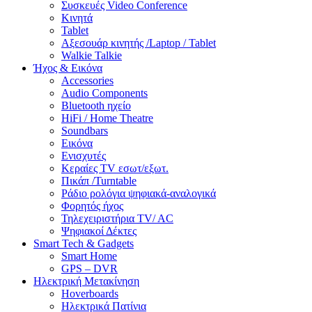
Συσκευές Video Conference
Κινητά
Tablet
Αξεσουάρ κινητής /Laptop / Tablet
Walkie Talkie
Ήχος & Εικόνα
Accessories
Audio Components
Bluetooth ηχείο
HiFi / Home Theatre
Soundbars
Εικόνα
Ενισχυτές
Κεραίες TV εσωτ/εξωτ.
Πικάπ /Turntable
Ράδιο ρολόγια ψηφιακά-αναλογικά
Φορητός ήχος
Τηλεχειριστήρια TV/ AC
Ψηφιακοί Δέκτες
Smart Tech & Gadgets
Smart Home
GPS – DVR
Ηλεκτρική Μετακίνηση
Hoverboards
Ηλεκτρικά Πατίνια