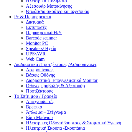
Ηλεκτρικά Ποδήλατα
Αξεσουάρ Μετακίνησης
Θαλάσσια σκούτερ και αξεσουάρ
Pc & Περιφερειακά
Δικτυακά
Εκτυπωτές
Περιφερειακά Η/Υ
Barcode scanner
Monitor PC
Speakers/ Ηχεία
UPS/AVR
Web Cam
Διαδραστικά /Προτζέκτορες /Ασπροπίνακες
Ασπροπίνακες
Βάσεις Οθόνης
Διαδραστικά- Επαγγελματικά Monitor
Οθόνες προβολής & Αξεσουάρ
Προτζέκτορας
Το Σπίτι μου / Γραφείο
Αποχνουδωτές
Βρεφικά
Άπλωμα – Στέγνωμα
Είδη Μπάνιου
Ηλεκτρικές Οδοντόβουρτσες & Στοματική Υγιεινή
Ηλεκτρική Σκούπα -Σκουπάκια