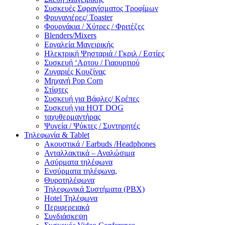
Συσκευές Σφραγίσματος Τροφίμων
Φρυγανιέρες/ Toaster
Φουρνάκια / Χύτρες / Φριτέζες
Blenders/Mixers
Εργαλεία Μαγειρικής
Ηλεκτρική Ψησταριά / Γκριλ / Eστίες
Συσκευή ‘Αρτου / Γιαουρτιού
Ζυγαριές Κουζίνας
Μηχανή Pop Corn
Στίφτες
Συσκευή για Βάφλες/ Κρέπες
Συσκευή για HOT DOG
ταχυθερμαντήρας
Ψυγεία / Ψύκτες / Συντηρητές
Τηλεφωνία & Tablet
Ακουστικά / Earbuds /Headphones
Ανταλλακτικά – Αναλώσιμα
Ασύρματα τηλέφωνα
Ενσύρματα τηλέφωνα,
Θυροτηλέφωνα
Τηλεφωνικά Συστήματα (PBX)
Hotel Τηλέφωνα
Περιφερειακά
Συνδιάσκεψη