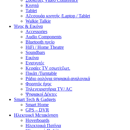
Συσκευές Video Conference
Κινητά
Tablet
Αξεσουάρ κινητής /Laptop / Tablet
Walkie Talkie
Ήχος & Εικόνα
Accessories
Audio Components
Bluetooth ηχείο
HiFi / Home Theatre
Soundbars
Εικόνα
Ενισχυτές
Κεραίες TV εσωτ/εξωτ.
Πικάπ /Turntable
Ράδιο ρολόγια ψηφιακά-αναλογικά
Φορητός ήχος
Τηλεχειριστήρια TV/ AC
Ψηφιακοί Δέκτες
Smart Tech & Gadgets
Smart Home
GPS – DVR
Ηλεκτρική Μετακίνηση
Hoverboards
Ηλεκτρικά Πατίνια