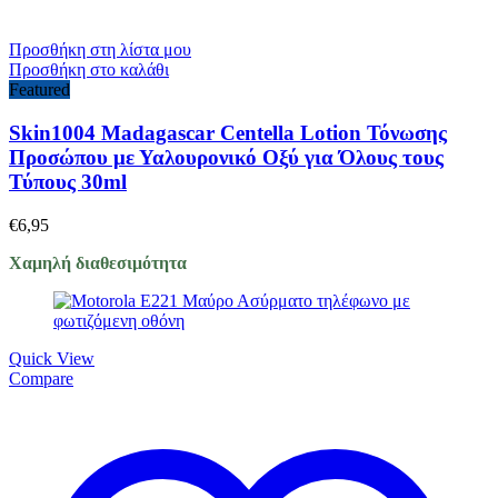
Προσθήκη στη λίστα μου
Προσθήκη στο καλάθι
Featured
Skin1004 Madagascar Centella Lotion Τόνωσης
Προσώπου με Υαλουρονικό Οξύ για Όλους τους
Τύπους 30ml
€
6,95
Χαμηλή διαθεσιμότητα
Quick View
Compare