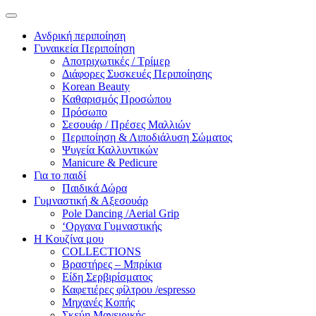
Ανδρική περιποίηση
Γυναικεία Περιποίηση
Αποτριχωτικές / Τρίμερ
Διάφορες Συσκευές Περιποίησης
Korean Beauty
Καθαρισμός Προσώπου
Πρόσωπο
Σεσουάρ / Πρέσες Μαλλιών
Περιποίηση & Λιποδιάλυση Σώματος
Ψυγεία Καλλυντικών
Manicure & Pedicure
Για το παιδί
Παιδικά Δώρα
Γυμναστική & Αξεσουάρ
Pole Dancing /Aerial Grip
‘Οργανα Γυμναστικής
Η Κουζίνα μου
COLLECTIONS
Βραστήρες – Μπρίκια
Είδη Σερβιρίσματος
Καφετιέρες φίλτρου /espresso
Μηχανές Κοπής
Σκεύη Μαγειρικής