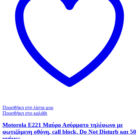
Προσθήκη στη λίστα μου
Προσθήκη στο καλάθι
Motorola E221 Μαύρο Ασύρματο τηλέφωνο με
φωτιζόμενη οθόνη, call block, Do Not Disturb και 50
μνήμες