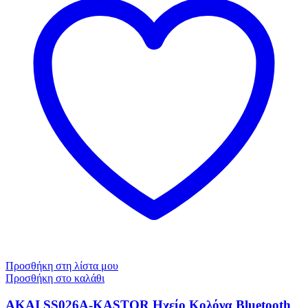
Προσθήκη στη λίστα μου
Προσθήκη στο καλάθι
AKAI SS026A-KASTOR Ηχείο Κολόνα Bluetooth