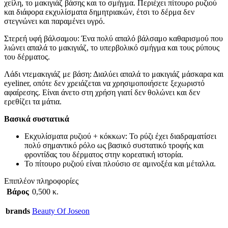
χείλη, το μακιγιάζ βάσης και το σμήγμα. Περιέχει πίτουρο ρυζιού
και διάφορα εκχυλίσματα δημητριακών, έτσι το δέρμα δεν
στεγνώνει και παραμένει υγρό.
Στερεή υφή βάλσαμου: Ένα πολύ απαλό βάλσαμο καθαρισμού που
λιώνει απαλά το μακιγιάζ, το υπερβολικό σμήγμα και τους ρύπους
του δέρματος.
Λάδι ντεμακιγιάζ με βάση: Διαλύει απαλά το μακιγιάζ μάσκαρα και
eyeliner, οπότε δεν χρειάζεται να χρησιμοποιήσετε ξεχωριστό
αφαίρεσης. Είναι άνετο στη χρήση γιατί δεν θολώνει και δεν
ερεθίζει τα μάτια.
Βασικά συστατικά
Εκχυλίσματα ρυζιού + κόκκων: Το ρύζι έχει διαδραματίσει
πολύ σημαντικό ρόλο ως βασικό συστατικό τροφής και
φροντίδας του δέρματος στην κορεατική ιστορία.
Το πίτουρο ρυζιού είναι πλούσιο σε αμινοξέα και μέταλλα.
Επιπλέον πληροφορίες
Βάρος
0,500 κ.
brands
Beauty Of Joseon