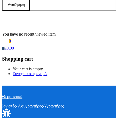
Αναζήτηση
Recently Viewed Products
You have no recent viewed item.
0
€
0,00
0
Shopping cart
Your cart is empty
Συνέχεια στις αγορές
Θερμαντικά
Ιονιστές- Αφυγραντήρες-Υγραντήρες