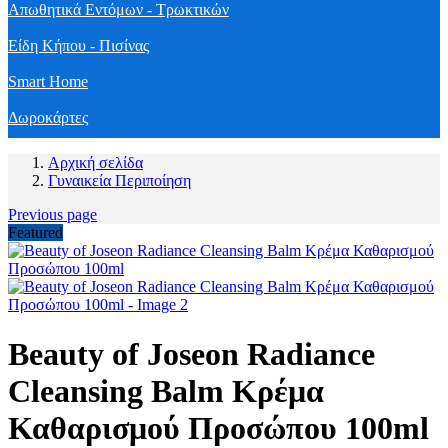
Απωθητικά Εντόμων - Τρωκτικών
Είδη Κήπου - Πισίνας
Smart Home
Δωροκάρτες
Αρχική σελίδα
Γυναικεία Περιποίηση
Previous page
Featured
Beauty of Joseon Radiance
Cleansing Balm Κρέμα
Καθαρισμού Προσώπου 100ml