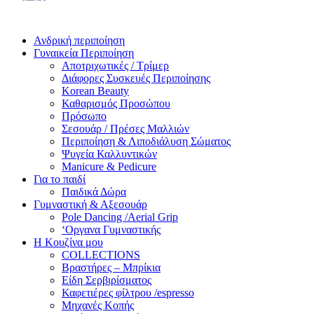
Ανδρική περιποίηση
Γυναικεία Περιποίηση
Αποτριχωτικές / Τρίμερ
Διάφορες Συσκευές Περιποίησης
Korean Beauty
Καθαρισμός Προσώπου
Πρόσωπο
Σεσουάρ / Πρέσες Μαλλιών
Περιποίηση & Λιποδιάλυση Σώματος
Ψυγεία Καλλυντικών
Manicure & Pedicure
Για το παιδί
Παιδικά Δώρα
Γυμναστική & Αξεσουάρ
Pole Dancing /Aerial Grip
‘Οργανα Γυμναστικής
Η Κουζίνα μου
COLLECTIONS
Βραστήρες – Μπρίκια
Είδη Σερβιρίσματος
Καφετιέρες φίλτρου /espresso
Μηχανές Κοπής