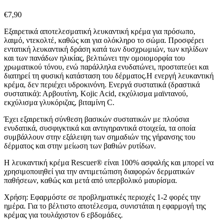
€
7,90
Εξαιρετικά αποτελεσματική λευκαντική κρέμα για πρόσωπο,
λαιμό, ντεκολτέ, καθώς και για ολόκληρο το σώμα. Προσφέρει
εντατική λευκαντική δράση κατά των δυσχρωμιών, των κηλίδων
και των πανάδων ηλικίας, βελτιώνει την ομοιομορφία του
χρωματικού τόνου, ενώ παράλληλα ενυδατώνει, προστατεύει και
διατηρεί τη φυσική κατάσταση του δέρματος.Η ενεργή λευκαντική
κρέμα, δεν περιέχει υδροκινόνη. Ενεργά συστατικά (δραστικά
συστατικά): Αρβουτίνη, Kojic Acid, εκχύλισμα μαϊντανού,
εκχύλισμα γλυκόριζας, βιταμίνη C.
Έχει εξαιρετική σύνθεση βασικών συστατικών με πλούσια
ενυδατικά, συσφιγκτικά και αντιγηραντικά στοιχεία, τα οποία
συμβάλλουν στην εξάλειψη των σημαδιών της γήρανσης του
δέρματος και στην μείωση των βαθιών ρυτίδων.
Η λευκαντική κρέμα Rescuer® είναι 100% ασφαλής και μπορεί να
χρησιμοποιηθεί για την αντιμετώπιση διαφορών δερματικών
παθήσεων, καθώς και μετά από υπερβολικό μαυρίσμα.
Χρήση: Εφαρμόστε σε προβληματικές περιοχές 1-2 φορές την
ημέρα. Για το βέλτιστο αποτέλεσμα, συνιστάται η εφαρμογή της
κρέμας για τουλάχιστον 6 εβδομάδες.