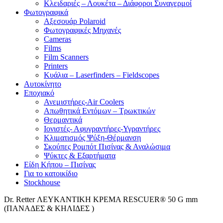
Κλειδαριές – Λουκέτα – Διάφοροι Συναγερμοί
Φωτογραφικά
Αξεσουάρ Polaroid
Φωτογραφικές Μηχανές
Cameras
Films
Film Scanners
Printers
Κυάλια – Laserfinders – Fieldscopes
Αυτοκίνητο
Εποχιακό
Ανεμιστήρες-Air Coolers
Απωθητικά Εντόμων – Τρωκτικών
Θερμαντικά
Ιονιστές- Αφυγραντήρες-Υγραντήρες
Κλιματισμός Ψύξη-Θέρμανση
Σκούπες Ρομπότ Πισίνας & Αναλώσιμα
Ψύκτες & Εξαρτήματα
Είδη Κήπου – Πισίνας
Για το κατοικίδιο
Stockhouse
Dr. Retter ΛΕΥΚΑΝΤΙΚΗ ΚΡΕΜΑ RESCUER® 50 G mm
(ΠΑΝΑΔΕΣ & ΚΗΛΙΔΕΣ )