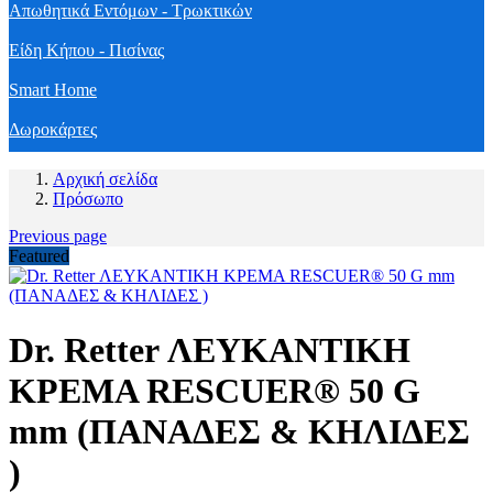
Απωθητικά Εντόμων - Τρωκτικών
Είδη Κήπου - Πισίνας
Smart Home
Δωροκάρτες
Αρχική σελίδα
Πρόσωπο
Previous page
Featured
Dr. Retter ΛΕΥΚΑΝΤΙΚΗ
ΚΡΕΜΑ RESCUER® 50 G
mm (ΠΑΝΑΔΕΣ & ΚΗΛΙΔΕΣ
)