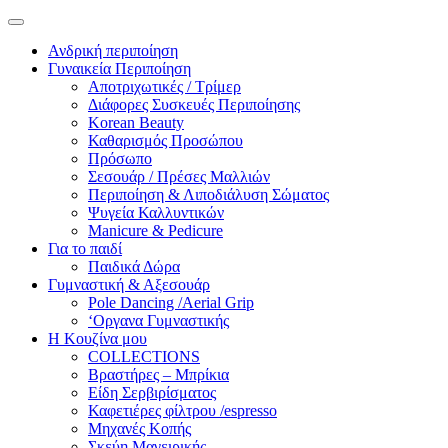
Ανδρική περιποίηση
Γυναικεία Περιποίηση
Αποτριχωτικές / Τρίμερ
Διάφορες Συσκευές Περιποίησης
Korean Beauty
Καθαρισμός Προσώπου
Πρόσωπο
Σεσουάρ / Πρέσες Μαλλιών
Περιποίηση & Λιποδιάλυση Σώματος
Ψυγεία Καλλυντικών
Manicure & Pedicure
Για το παιδί
Παιδικά Δώρα
Γυμναστική & Αξεσουάρ
Pole Dancing /Aerial Grip
‘Οργανα Γυμναστικής
Η Κουζίνα μου
COLLECTIONS
Βραστήρες – Μπρίκια
Είδη Σερβιρίσματος
Καφετιέρες φίλτρου /espresso
Μηχανές Κοπής
Σκεύη Μαγειρικής