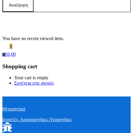
Αναζήτηση
Recently Viewed Products
You have no recent viewed item.
0
€
0,00
0
Shopping cart
Your cart is empty
Συνέχεια στις αγορές
Θερμαντικά
Ιονιστές- Αφυγραντήρες-Υγραντήρες