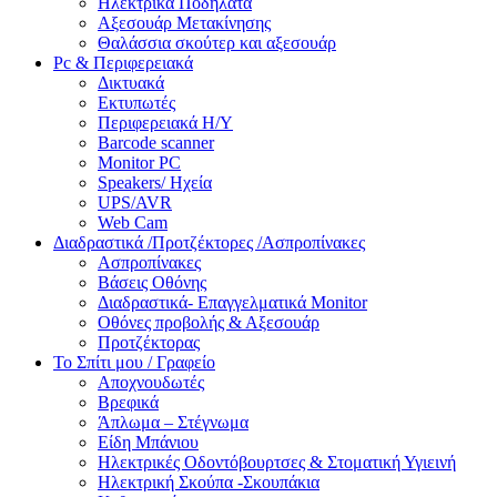
Ηλεκτρικά Ποδήλατα
Αξεσουάρ Μετακίνησης
Θαλάσσια σκούτερ και αξεσουάρ
Pc & Περιφερειακά
Δικτυακά
Εκτυπωτές
Περιφερειακά Η/Υ
Barcode scanner
Monitor PC
Speakers/ Ηχεία
UPS/AVR
Web Cam
Διαδραστικά /Προτζέκτορες /Ασπροπίνακες
Ασπροπίνακες
Βάσεις Οθόνης
Διαδραστικά- Επαγγελματικά Monitor
Οθόνες προβολής & Αξεσουάρ
Προτζέκτορας
Το Σπίτι μου / Γραφείο
Αποχνουδωτές
Βρεφικά
Άπλωμα – Στέγνωμα
Είδη Μπάνιου
Ηλεκτρικές Οδοντόβουρτσες & Στοματική Υγιεινή
Ηλεκτρική Σκούπα -Σκουπάκια