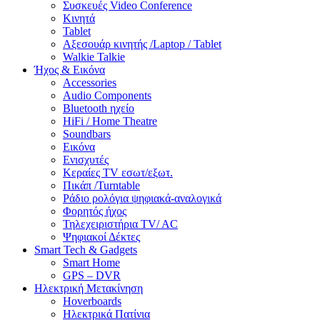
Συσκευές Video Conference
Κινητά
Tablet
Αξεσουάρ κινητής /Laptop / Tablet
Walkie Talkie
Ήχος & Εικόνα
Accessories
Audio Components
Bluetooth ηχείο
HiFi / Home Theatre
Soundbars
Εικόνα
Ενισχυτές
Κεραίες TV εσωτ/εξωτ.
Πικάπ /Turntable
Ράδιο ρολόγια ψηφιακά-αναλογικά
Φορητός ήχος
Τηλεχειριστήρια TV/ AC
Ψηφιακοί Δέκτες
Smart Tech & Gadgets
Smart Home
GPS – DVR
Ηλεκτρική Μετακίνηση
Hoverboards
Ηλεκτρικά Πατίνια