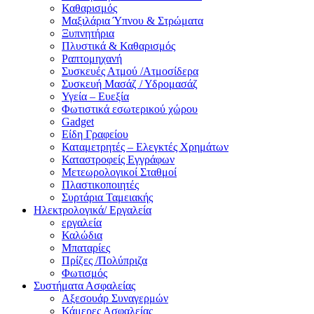
Καθαρισμός
Μαξιλάρια Ύπνου & Στρώματα
Ξυπνητήρια
Πλυστικά & Καθαρισμός
Ραπτομηχανή
Συσκευές Ατμού /Ατμοσίδερα
Συσκευή Μασάζ / Υδρομασάζ
Υγεία – Ευεξία
Φωτιστικά εσωτερικού χώρου
Gadget
Είδη Γραφείου
Καταμετρητές – Ελεγκτές Χρημάτων
Καταστροφείς Εγγράφων
Μετεωρολογικοί Σταθμοί
Πλαστικοποιητές
Συρτάρια Ταμειακής
Ηλεκτρολογικά/ Εργαλεία
εργαλεία
Καλώδια
Μπαταρίες
Πρίζες /Πολύπριζα
Φωτισμός
Συστήματα Ασφαλείας
Αξεσουάρ Συναγερμών
Κάμερες Ασφαλείας