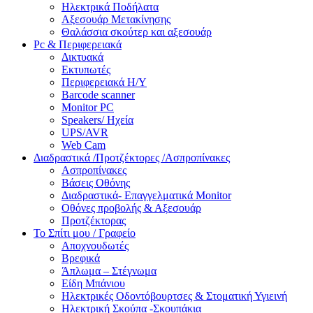
Ηλεκτρικά Ποδήλατα
Αξεσουάρ Μετακίνησης
Θαλάσσια σκούτερ και αξεσουάρ
Pc & Περιφερειακά
Δικτυακά
Εκτυπωτές
Περιφερειακά Η/Υ
Barcode scanner
Monitor PC
Speakers/ Ηχεία
UPS/AVR
Web Cam
Διαδραστικά /Προτζέκτορες /Ασπροπίνακες
Ασπροπίνακες
Βάσεις Οθόνης
Διαδραστικά- Επαγγελματικά Monitor
Οθόνες προβολής & Αξεσουάρ
Προτζέκτορας
Το Σπίτι μου / Γραφείο
Αποχνουδωτές
Βρεφικά
Άπλωμα – Στέγνωμα
Είδη Μπάνιου
Ηλεκτρικές Οδοντόβουρτσες & Στοματική Υγιεινή
Ηλεκτρική Σκούπα -Σκουπάκια