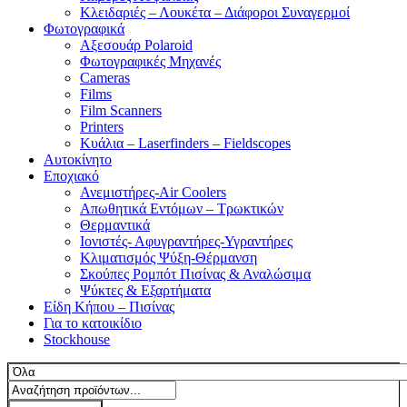
Κλειδαριές – Λουκέτα – Διάφοροι Συναγερμοί
Φωτογραφικά
Αξεσουάρ Polaroid
Φωτογραφικές Μηχανές
Cameras
Films
Film Scanners
Printers
Κυάλια – Laserfinders – Fieldscopes
Αυτοκίνητο
Εποχιακό
Ανεμιστήρες-Air Coolers
Απωθητικά Εντόμων – Τρωκτικών
Θερμαντικά
Ιονιστές- Αφυγραντήρες-Υγραντήρες
Κλιματισμός Ψύξη-Θέρμανση
Σκούπες Ρομπότ Πισίνας & Αναλώσιμα
Ψύκτες & Εξαρτήματα
Είδη Κήπου – Πισίνας
Για το κατοικίδιο
Stockhouse