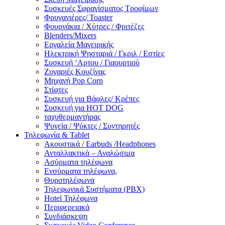
Συσκευές Σφραγίσματος Τροφίμων
Φρυγανιέρες/ Toaster
Φουρνάκια / Χύτρες / Φριτέζες
Blenders/Mixers
Εργαλεία Μαγειρικής
Ηλεκτρική Ψησταριά / Γκριλ / Eστίες
Συσκευή ‘Αρτου / Γιαουρτιού
Ζυγαριές Κουζίνας
Μηχανή Pop Corn
Στίφτες
Συσκευή για Βάφλες/ Κρέπες
Συσκευή για HOT DOG
ταχυθερμαντήρας
Ψυγεία / Ψύκτες / Συντηρητές
Τηλεφωνία & Tablet
Ακουστικά / Earbuds /Headphones
Ανταλλακτικά – Αναλώσιμα
Ασύρματα τηλέφωνα
Ενσύρματα τηλέφωνα,
Θυροτηλέφωνα
Τηλεφωνικά Συστήματα (PBX)
Hotel Τηλέφωνα
Περιφερειακά
Συνδιάσκεψη