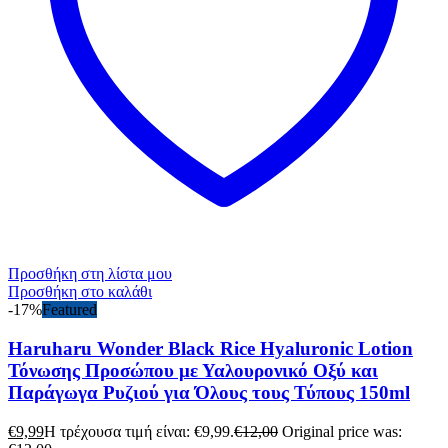
Προσθήκη στη λίστα μου
Προσθήκη στο καλάθι
-17%
Featured
Haruharu Wonder Black Rice Hyaluronic Lotion
Τόνωσης Προσώπου με Υαλουρονικό Οξύ και
Παράγωγα Ρυζιού για Όλους τους Τύπους 150ml
€
9,99
Η τρέχουσα τιμή είναι: €9,99.
€
12,00
Original price was: