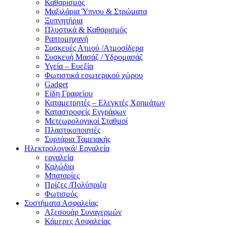
Καθαρισμός
Μαξιλάρια Ύπνου & Στρώματα
Ξυπνητήρια
Πλυστικά & Καθαρισμός
Ραπτομηχανή
Συσκευές Ατμού /Ατμοσίδερα
Συσκευή Μασάζ / Υδρομασάζ
Υγεία – Ευεξία
Φωτιστικά εσωτερικού χώρου
Gadget
Είδη Γραφείου
Καταμετρητές – Ελεγκτές Χρημάτων
Καταστροφείς Εγγράφων
Μετεωρολογικοί Σταθμοί
Πλαστικοποιητές
Συρτάρια Ταμειακής
Ηλεκτρολογικά/ Εργαλεία
εργαλεία
Καλώδια
Μπαταρίες
Πρίζες /Πολύπριζα
Φωτισμός
Συστήματα Ασφαλείας
Αξεσουάρ Συναγερμών
Κάμερες Ασφαλείας