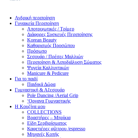
Ανδρική περιποίηση
Γυναικεία Περιποίηση
Αποτριχωτικές / Τρίμερ
Διάφορες Συσκευές Περιποίησης
Korean Beauty
Καθαρισμός Προσώπου
Πρόσωπο
Σεσουάρ / Πρέσες Μαλλιών
Περιποίηση & Λιποδιάλυση Σώματος
Ψυγεία Καλλυντικών
Manicure & Pedicure
Για το παιδί
Παιδικά Δώρα
Γυμναστική & Αξεσουάρ
Pole Dancing /Aerial Grip
‘Οργανα Γυμναστικής
Η Κουζίνα μου
COLLECTIONS
Βραστήρες – Μπρίκια
Είδη Σερβιρίσματος
Καφετιέρες φίλτρου /espresso
Μηχανές Κοπής