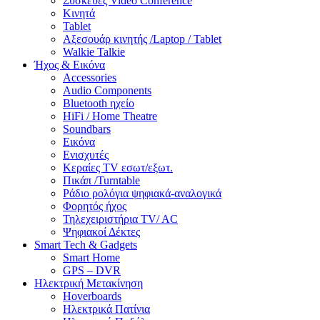
Συσκευές Video Conference
Κινητά
Tablet
Αξεσουάρ κινητής /Laptop / Tablet
Walkie Talkie
Ήχος & Εικόνα
Accessories
Audio Components
Bluetooth ηχείο
HiFi / Home Theatre
Soundbars
Εικόνα
Ενισχυτές
Κεραίες TV εσωτ/εξωτ.
Πικάπ /Turntable
Ράδιο ρολόγια ψηφιακά-αναλογικά
Φορητός ήχος
Τηλεχειριστήρια TV/ AC
Ψηφιακοί Δέκτες
Smart Tech & Gadgets
Smart Home
GPS – DVR
Ηλεκτρική Μετακίνηση
Hoverboards
Ηλεκτρικά Πατίνια