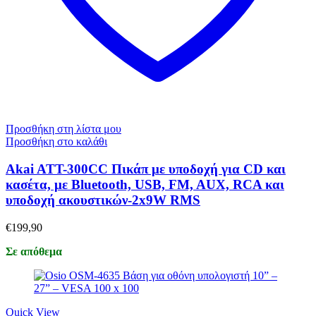
Προσθήκη στη λίστα μου
Προσθήκη στο καλάθι
Αkai ATT-300CC Πικάπ με υποδοχή για CD και
κασέτα, με Bluetooth, USB, FM, AUX, RCA και
υποδοχή ακουστικών-2x9W RMS
€
199,90
Σε απόθεμα
Quick View