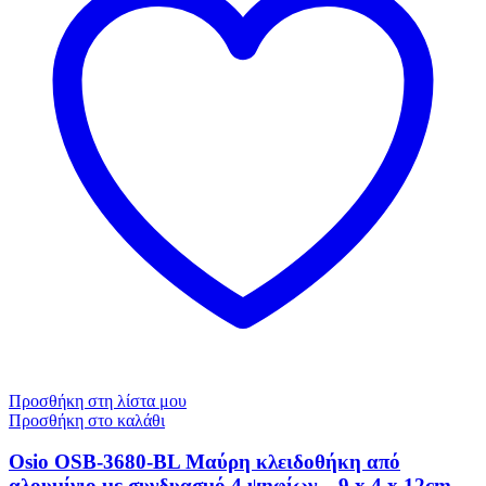
Προσθήκη στη λίστα μου
Προσθήκη στο καλάθι
Οsio OSB-3680-BL Μαύρη κλειδοθήκη από
αλουμίνιο με συνδυασμό 4 ψηφίων – 9 x 4 x 12cm