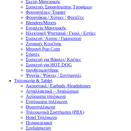
Σκεύη Μαγειρικής
Συσκευές Σφραγίσματος Τροφίμων
Φρυγανιέρες/ Toaster
Φουρνάκια / Χύτρες / Φριτέζες
Blenders/Mixers
Εργαλεία Μαγειρικής
Ηλεκτρική Ψησταριά / Γκριλ / Eστίες
Συσκευή ‘Αρτου / Γιαουρτιού
Ζυγαριές Κουζίνας
Μηχανή Pop Corn
Στίφτες
Συσκευή για Βάφλες/ Κρέπες
Συσκευή για HOT DOG
ταχυθερμαντήρας
Ψυγεία / Ψύκτες / Συντηρητές
Τηλεφωνία & Tablet
Ακουστικά / Earbuds /Headphones
Ανταλλακτικά – Αναλώσιμα
Ασύρματα τηλέφωνα
Ενσύρματα τηλέφωνα,
Θυροτηλέφωνα
Τηλεφωνικά Συστήματα (PBX)
Hotel Τηλέφωνα
Περιφερειακά
Συνδιάσκεψη