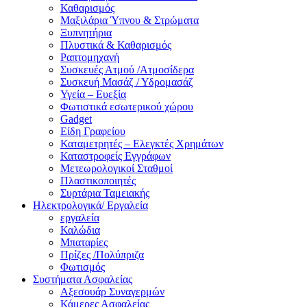
Καθαρισμός
Μαξιλάρια Ύπνου & Στρώματα
Ξυπνητήρια
Πλυστικά & Καθαρισμός
Ραπτομηχανή
Συσκευές Ατμού /Ατμοσίδερα
Συσκευή Μασάζ / Υδρομασάζ
Υγεία – Ευεξία
Φωτιστικά εσωτερικού χώρου
Gadget
Είδη Γραφείου
Καταμετρητές – Ελεγκτές Χρημάτων
Καταστροφείς Εγγράφων
Μετεωρολογικοί Σταθμοί
Πλαστικοποιητές
Συρτάρια Ταμειακής
Ηλεκτρολογικά/ Εργαλεία
εργαλεία
Καλώδια
Μπαταρίες
Πρίζες /Πολύπριζα
Φωτισμός
Συστήματα Ασφαλείας
Αξεσουάρ Συναγερμών
Κάμερες Ασφαλείας