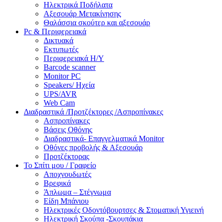
Ηλεκτρικά Ποδήλατα
Αξεσουάρ Μετακίνησης
Θαλάσσια σκούτερ και αξεσουάρ
Pc & Περιφερειακά
Δικτυακά
Εκτυπωτές
Περιφερειακά Η/Υ
Barcode scanner
Monitor PC
Speakers/ Ηχεία
UPS/AVR
Web Cam
Διαδραστικά /Προτζέκτορες /Ασπροπίνακες
Ασπροπίνακες
Βάσεις Οθόνης
Διαδραστικά- Επαγγελματικά Monitor
Οθόνες προβολής & Αξεσουάρ
Προτζέκτορας
Το Σπίτι μου / Γραφείο
Αποχνουδωτές
Βρεφικά
Άπλωμα – Στέγνωμα
Είδη Μπάνιου
Ηλεκτρικές Οδοντόβουρτσες & Στοματική Υγιεινή
Ηλεκτρική Σκούπα -Σκουπάκια