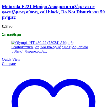
Motorola E221 Μαύρο Ασύρματο τηλέφωνο με
φωτιζόμενη οθόνη, call block, Do Not Disturb και 50
μνήμες
€
28,90
Σε απόθεμα
Quick View
Compare