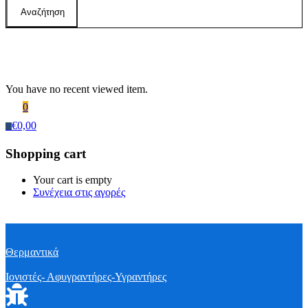
Αναζήτηση
Recently Viewed Products
You have no recent viewed item.
0
€
0,00
0
Shopping cart
Your cart is empty
Συνέχεια στις αγορές
Θερμαντικά
Ιονιστές- Αφυγραντήρες-Υγραντήρες