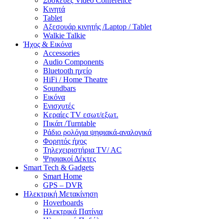
Συσκευές Video Conference
Κινητά
Tablet
Αξεσουάρ κινητής /Laptop / Tablet
Walkie Talkie
Ήχος & Εικόνα
Accessories
Audio Components
Bluetooth ηχείο
HiFi / Home Theatre
Soundbars
Εικόνα
Ενισχυτές
Κεραίες TV εσωτ/εξωτ.
Πικάπ /Turntable
Ράδιο ρολόγια ψηφιακά-αναλογικά
Φορητός ήχος
Τηλεχειριστήρια TV/ AC
Ψηφιακοί Δέκτες
Smart Tech & Gadgets
Smart Home
GPS – DVR
Ηλεκτρική Μετακίνηση
Hoverboards
Ηλεκτρικά Πατίνια