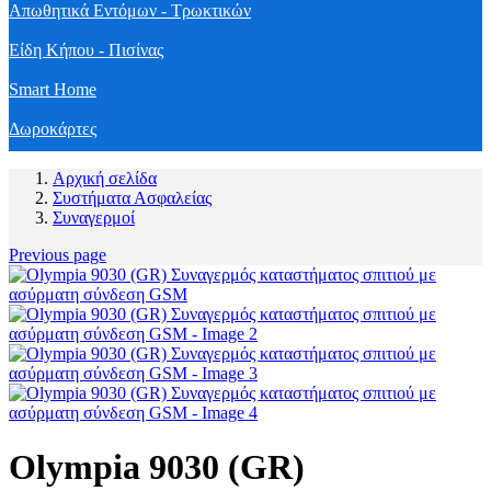
Απωθητικά Εντόμων - Τρωκτικών
Είδη Κήπου - Πισίνας
Smart Home
Δωροκάρτες
Αρχική σελίδα
Συστήματα Ασφαλείας
Συναγερμοί
Previous page
Olympia 9030 (GR)