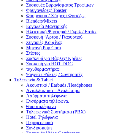
Συσκευές Σφραγίσματος Τροφίμων
Φρυγανιέρες/ Toaster
Φουρνάκια / Χύτρες / Φριτέζες
Blenders/Mixers
Εργαλεία Μαγειρικής
Ηλεκτρική Ψησταριά / Γκριλ / Eστίες
Συσκευή ‘Αρτου / Γιαουρτιού
Ζυγαριές Κουζίνας
Μηχανή Pop Corn
Στίφτες
Συσκευή για Βάφλες/ Κρέπες
Συσκευή για HOT DOG
ταχυθερμαντήρας
Ψυγεία / Ψύκτες / Συντηρητές
Τηλεφωνία & Tablet
Ακουστικά / Earbuds /Headphones
Ανταλλακτικά – Αναλώσιμα
Ασύρματα τηλέφωνα
Ενσύρματα τηλέφωνα,
Θυροτηλέφωνα
Τηλεφωνικά Συστήματα (PBX)
Hotel Τηλέφωνα
Περιφερειακά
Συνδιάσκεψη