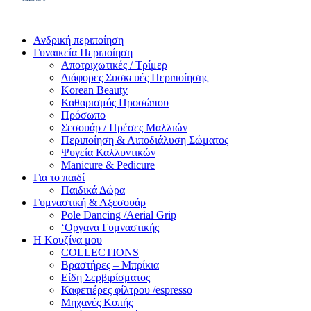
Ανδρική περιποίηση
Γυναικεία Περιποίηση
Αποτριχωτικές / Τρίμερ
Διάφορες Συσκευές Περιποίησης
Korean Beauty
Καθαρισμός Προσώπου
Πρόσωπο
Σεσουάρ / Πρέσες Μαλλιών
Περιποίηση & Λιποδιάλυση Σώματος
Ψυγεία Καλλυντικών
Manicure & Pedicure
Για το παιδί
Παιδικά Δώρα
Γυμναστική & Αξεσουάρ
Pole Dancing /Aerial Grip
‘Οργανα Γυμναστικής
Η Κουζίνα μου
COLLECTIONS
Βραστήρες – Μπρίκια
Είδη Σερβιρίσματος
Καφετιέρες φίλτρου /espresso
Μηχανές Κοπής