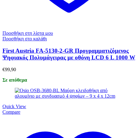
Προσθήκη στη λίστα μου
Προσθήκη στο καλάθι
First Austria FA-5130-2-GR Προγραμματιζόμενος
Ψηφιακός Πολυμάγειρας με οθόνη LCD 6 L 1000 W
€
99,90
Σε απόθεμα
Quick View
Compare