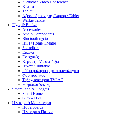
Συσκευές Video Conference
Κινητά
Tablet
Αξεσουάρ κινητής /Laptop / Tablet
Walkie Talkie
Ήχος & Εικόνα
Accessories
Audio Components
Bluetooth ηχείο
HiFi / Home Theatre
Soundbars
Εικόνα
Ενισχυτές
Κεραίες TV εσωτ/εξωτ.
Πικάπ /Turntable
Ράδιο ρολόγια ψηφιακά-αναλογικά
Φορητός ήχος
Τηλεχειριστήρια TV/ AC
Ψηφιακοί Δέκτες
Smart Tech & Gadgets
Smart Home
GPS – DVR
Ηλεκτρική Μετακίνηση
Hoverboards
Ηλεκτρικά Πατίνια