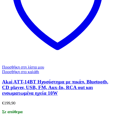
Προσθήκη στη λίστα μου
Προσθήκη στο καλάθι
Akai ATT-14BT Ηχοσύστημα με πικάπ, Bluetooth,
CD player, USB, FM, Aux-In, RCA out και
ενσωματωμένα ηχεία 10W
€
199,90
Σε απόθεμα