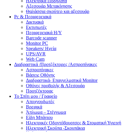
Ηλεκτρικά Ποδήλατα
Αξεσουάρ Μετακίνησης
Θαλάσσια σκούτερ και αξεσουάρ
Pc & Περιφερειακά
Δικτυακά
Εκτυπωτές
Περιφερειακά Η/Υ
Barcode scanner
Monitor PC
Speakers/ Ηχεία
UPS/AVR
Web Cam
Διαδραστικά /Προτζέκτορες /Ασπροπίνακες
Ασπροπίνακες
Βάσεις Οθόνης
Διαδραστικά- Επαγγελματικά Monitor
Οθόνες προβολής & Αξεσουάρ
Προτζέκτορας
Το Σπίτι μου / Γραφείο
Αποχνουδωτές
Βρεφικά
Άπλωμα – Στέγνωμα
Είδη Μπάνιου
Ηλεκτρικές Οδοντόβουρτσες & Στοματική Υγιεινή
Ηλεκτρική Σκούπα -Σκουπάκια