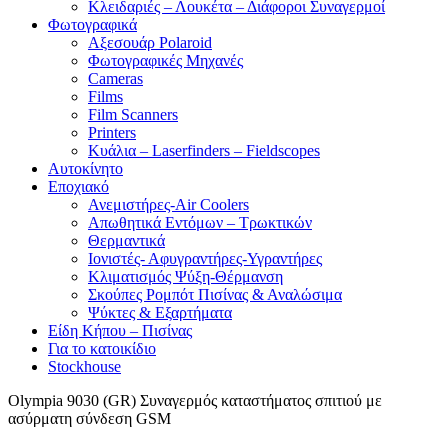
Κλειδαριές – Λουκέτα – Διάφοροι Συναγερμοί
Φωτογραφικά
Αξεσουάρ Polaroid
Φωτογραφικές Μηχανές
Cameras
Films
Film Scanners
Printers
Κυάλια – Laserfinders – Fieldscopes
Αυτοκίνητο
Εποχιακό
Ανεμιστήρες-Air Coolers
Απωθητικά Εντόμων – Τρωκτικών
Θερμαντικά
Ιονιστές- Αφυγραντήρες-Υγραντήρες
Κλιματισμός Ψύξη-Θέρμανση
Σκούπες Ρομπότ Πισίνας & Αναλώσιμα
Ψύκτες & Εξαρτήματα
Είδη Κήπου – Πισίνας
Για το κατοικίδιο
Stockhouse
Olympia 9030 (GR) Συναγερμός καταστήματος σπιτιού με
ασύρματη σύνδεση GSM