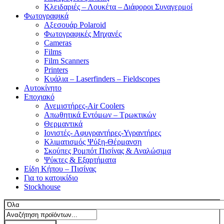
Κλειδαριές – Λουκέτα – Διάφοροι Συναγερμοί
Φωτογραφικά
Αξεσουάρ Polaroid
Φωτογραφικές Μηχανές
Cameras
Films
Film Scanners
Printers
Κυάλια – Laserfinders – Fieldscopes
Αυτοκίνητο
Εποχιακό
Ανεμιστήρες-Air Coolers
Απωθητικά Εντόμων – Τρωκτικών
Θερμαντικά
Ιονιστές- Αφυγραντήρες-Υγραντήρες
Κλιματισμός Ψύξη-Θέρμανση
Σκούπες Ρομπότ Πισίνας & Αναλώσιμα
Ψύκτες & Εξαρτήματα
Είδη Κήπου – Πισίνας
Για το κατοικίδιο
Stockhouse