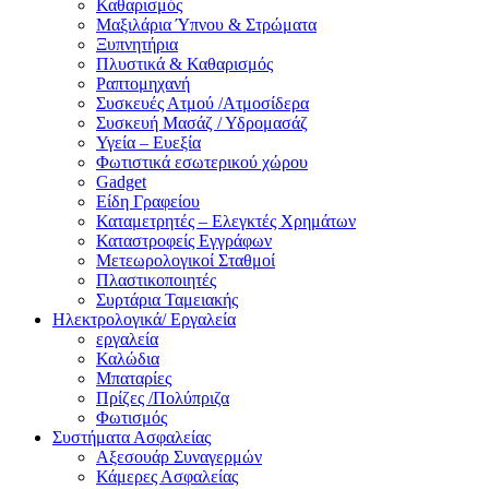
Καθαρισμός
Μαξιλάρια Ύπνου & Στρώματα
Ξυπνητήρια
Πλυστικά & Καθαρισμός
Ραπτομηχανή
Συσκευές Ατμού /Ατμοσίδερα
Συσκευή Μασάζ / Υδρομασάζ
Υγεία – Ευεξία
Φωτιστικά εσωτερικού χώρου
Gadget
Είδη Γραφείου
Καταμετρητές – Ελεγκτές Χρημάτων
Καταστροφείς Εγγράφων
Μετεωρολογικοί Σταθμοί
Πλαστικοποιητές
Συρτάρια Ταμειακής
Ηλεκτρολογικά/ Εργαλεία
εργαλεία
Καλώδια
Μπαταρίες
Πρίζες /Πολύπριζα
Φωτισμός
Συστήματα Ασφαλείας
Αξεσουάρ Συναγερμών
Κάμερες Ασφαλείας