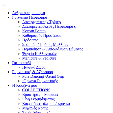
Ανδρική περιποίηση
Γυναικεία Περιποίηση
Αποτριχωτικές / Τρίμερ
Διάφορες Συσκευές Περιποίησης
Korean Beauty
Καθαρισμός Προσώπου
Πρόσωπο
Σεσουάρ / Πρέσες Μαλλιών
Περιποίηση & Λιποδιάλυση Σώματος
Ψυγεία Καλλυντικών
Manicure & Pedicure
Για το παιδί
Παιδικά Δώρα
Γυμναστική & Αξεσουάρ
Pole Dancing /Aerial Grip
‘Οργανα Γυμναστικής
Η Κουζίνα μου
COLLECTIONS
Βραστήρες – Μπρίκια
Είδη Σερβιρίσματος
Καφετιέρες φίλτρου /espresso
Μηχανές Κοπής
Σκεύη Μαγειρικής