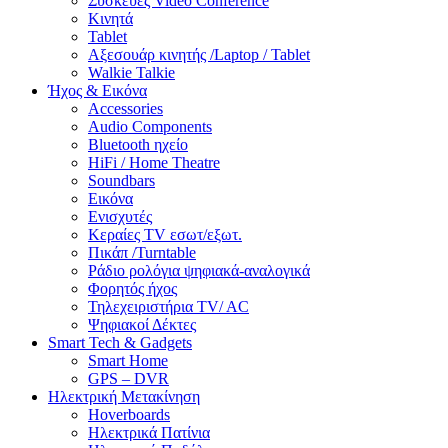
Συσκευές Video Conference
Κινητά
Tablet
Αξεσουάρ κινητής /Laptop / Tablet
Walkie Talkie
Ήχος & Εικόνα
Accessories
Audio Components
Bluetooth ηχείο
HiFi / Home Theatre
Soundbars
Εικόνα
Ενισχυτές
Κεραίες TV εσωτ/εξωτ.
Πικάπ /Turntable
Ράδιο ρολόγια ψηφιακά-αναλογικά
Φορητός ήχος
Τηλεχειριστήρια TV/ AC
Ψηφιακοί Δέκτες
Smart Tech & Gadgets
Smart Home
GPS – DVR
Ηλεκτρική Μετακίνηση
Hoverboards
Ηλεκτρικά Πατίνια