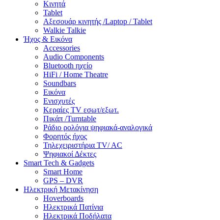
Κινητά
Tablet
Αξεσουάρ κινητής /Laptop / Tablet
Walkie Talkie
Ήχος & Εικόνα
Accessories
Audio Components
Bluetooth ηχείο
HiFi / Home Theatre
Soundbars
Εικόνα
Ενισχυτές
Κεραίες TV εσωτ/εξωτ.
Πικάπ /Turntable
Ράδιο ρολόγια ψηφιακά-αναλογικά
Φορητός ήχος
Τηλεχειριστήρια TV/ AC
Ψηφιακοί Δέκτες
Smart Tech & Gadgets
Smart Home
GPS – DVR
Ηλεκτρική Μετακίνηση
Hoverboards
Ηλεκτρικά Πατίνια
Ηλεκτρικά Ποδήλατα