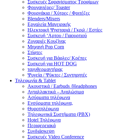
Συσκευές Σφραγίσματος Τροφίμων
Φρυγανιέρες/ Toaster
Φουρνάκια / Χύτρες / Φριτέζες
Blenders/Mixers
Εργαλεία Μαγειρικής
Ηλεκτρική Ψησταριά / Γκριλ / Eστίες
Συσκευή ‘Αρτου / Γιαουρτιού
Ζυγαριές Κουζίνας
Μηχανή Pop Corn
Στίφτες
Συσκευή για Βάφλες/ Κρέπες
Συσκευή για HOT DOG
ταχυθερμαντήρας
Ψυγεία / Ψύκτες / Συντηρητές
Τηλεφωνία & Tablet
Ακουστικά / Earbuds /Headphones
Ανταλλακτικά – Αναλώσιμα
Ασύρματα τηλέφωνα
Ενσύρματα τηλέφωνα,
Θυροτηλέφωνα
Τηλεφωνικά Συστήματα (PBX)
Hotel Τηλέφωνα
Περιφερειακά
Συνδιάσκεψη
Συσκευές Video Conference