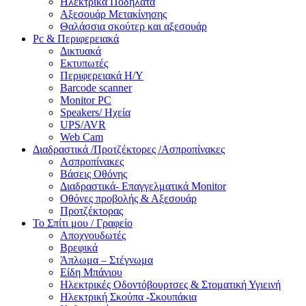
Ηλεκτρικά Ποδήλατα
Αξεσουάρ Μετακίνησης
Θαλάσσια σκούτερ και αξεσουάρ
Pc & Περιφερειακά
Δικτυακά
Εκτυπωτές
Περιφερειακά Η/Υ
Barcode scanner
Monitor PC
Speakers/ Ηχεία
UPS/AVR
Web Cam
Διαδραστικά /Προτζέκτορες /Ασπροπίνακες
Ασπροπίνακες
Βάσεις Οθόνης
Διαδραστικά- Επαγγελματικά Monitor
Οθόνες προβολής & Αξεσουάρ
Προτζέκτορας
Το Σπίτι μου / Γραφείο
Αποχνουδωτές
Βρεφικά
Άπλωμα – Στέγνωμα
Είδη Μπάνιου
Ηλεκτρικές Οδοντόβουρτσες & Στοματική Υγιεινή
Ηλεκτρική Σκούπα -Σκουπάκια