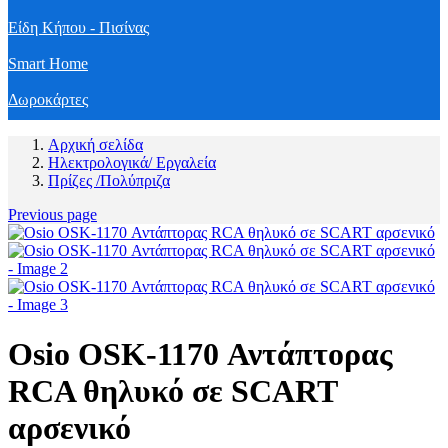
Είδη Κήπου - Πισίνας
Smart Home
Δωροκάρτες
Αρχική σελίδα
Ηλεκτρολογικά/ Εργαλεία
Πρίζες /Πολύπριζα
Previous page
Osio OSK-1170 Αντάπτορας
RCA θηλυκό σε SCART
αρσενικό