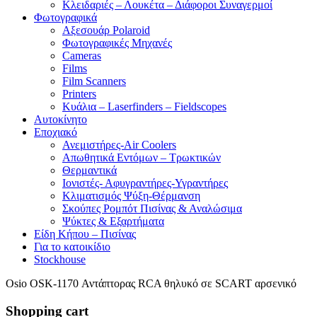
Κλειδαριές – Λουκέτα – Διάφοροι Συναγερμοί
Φωτογραφικά
Αξεσουάρ Polaroid
Φωτογραφικές Μηχανές
Cameras
Films
Film Scanners
Printers
Κυάλια – Laserfinders – Fieldscopes
Αυτοκίνητο
Εποχιακό
Ανεμιστήρες-Air Coolers
Απωθητικά Εντόμων – Τρωκτικών
Θερμαντικά
Ιονιστές- Αφυγραντήρες-Υγραντήρες
Κλιματισμός Ψύξη-Θέρμανση
Σκούπες Ρομπότ Πισίνας & Αναλώσιμα
Ψύκτες & Εξαρτήματα
Είδη Κήπου – Πισίνας
Για το κατοικίδιο
Stockhouse
Osio OSK-1170 Αντάπτορας RCA θηλυκό σε SCART αρσενικό
Shopping cart