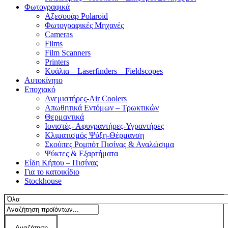
Φωτογραφικά
Αξεσουάρ Polaroid
Φωτογραφικές Μηχανές
Cameras
Films
Film Scanners
Printers
Κυάλια – Laserfinders – Fieldscopes
Αυτοκίνητο
Εποχιακό
Ανεμιστήρες-Air Coolers
Απωθητικά Εντόμων – Τρωκτικών
Θερμαντικά
Ιονιστές- Αφυγραντήρες-Υγραντήρες
Κλιματισμός Ψύξη-Θέρμανση
Σκούπες Ρομπότ Πισίνας & Αναλώσιμα
Ψύκτες & Εξαρτήματα
Είδη Κήπου – Πισίνας
Για το κατοικίδιο
Stockhouse
Αναζήτηση