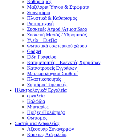
Καθαρισμός
Μαξιλάρια Ύπνου & Στρώματα
Ξυπνητήρια
Πλυστικά & Καθαρισμός
Ραπτομηχανή
Συσκευές Ατμού /Ατμοσίδερα
Συσκευή Μασάζ / Υδρομασάζ
Υγεία – Ευεξία
Φωτιστικά εσωτερικού χώρου
Gadget
Είδη Γραφείου
Καταμετρητές – Ελεγκτές Χρημάτων
Καταστροφείς Εγγράφων
Μετεωρολογικοί Σταθμοί
Πλαστικοποιητές
Συρτάρια Ταμειακής
Ηλεκτρολογικά/ Εργαλεία
εργαλεία
Καλώδια
Μπαταρίες
Πρίζες /Πολύπριζα
Φωτισμός
Συστήματα Ασφαλείας
Αξεσουάρ Συναγερμών
Κάμερες Ασφαλείας