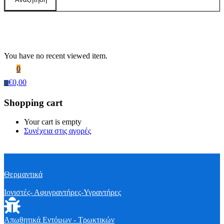
Recently Viewed Products
You have no recent viewed item.
0
€
0,00
0
Shopping cart
Your cart is empty
Συνέχεια στις αγορές
Θερμαντικά
Ιονιστές- Αφυγραντήρες-Υγραντήρες
Απωθητικά Εντόμων - Τρωκτικών