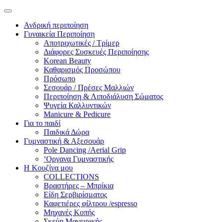
Ανδρική περιποίηση
Γυναικεία Περιποίηση
Αποτριχωτικές / Τρίμερ
Διάφορες Συσκευές Περιποίησης
Korean Beauty
Καθαρισμός Προσώπου
Πρόσωπο
Σεσουάρ / Πρέσες Μαλλιών
Περιποίηση & Λιποδιάλυση Σώματος
Ψυγεία Καλλυντικών
Manicure & Pedicure
Για το παιδί
Παιδικά Δώρα
Γυμναστική & Αξεσουάρ
Pole Dancing /Aerial Grip
‘Οργανα Γυμναστικής
Η Κουζίνα μου
COLLECTIONS
Βραστήρες – Μπρίκια
Είδη Σερβιρίσματος
Καφετιέρες φίλτρου /espresso
Μηχανές Κοπής
Σκεύη Μαγειρικής