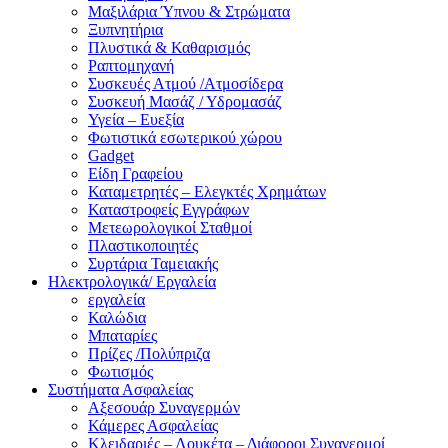
Μαξιλάρια Ύπνου & Στρώματα
Ξυπνητήρια
Πλυστικά & Καθαρισμός
Ραπτομηχανή
Συσκευές Ατμού /Ατμοσίδερα
Συσκευή Μασάζ / Υδρομασάζ
Υγεία – Ευεξία
Φωτιστικά εσωτερικού χώρου
Gadget
Είδη Γραφείου
Καταμετρητές – Ελεγκτές Χρημάτων
Καταστροφείς Εγγράφων
Μετεωρολογικοί Σταθμοί
Πλαστικοποιητές
Συρτάρια Ταμειακής
Ηλεκτρολογικά/ Εργαλεία
εργαλεία
Καλώδια
Μπαταρίες
Πρίζες /Πολύπριζα
Φωτισμός
Συστήματα Ασφαλείας
Αξεσουάρ Συναγερμών
Κάμερες Ασφαλείας
Κλειδαριές – Λουκέτα – Διάφοροι Συναγερμοί