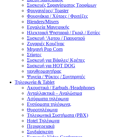
Συσκευές Σφραγίσματος Τροφίμων
Φρυγανιέρες/ Toaster
Φουρνάκια / Χύτρες / Φριτέζες
Blenders/Mixers
Εργαλεία Μαγειρικής
Ηλεκτρική Ψησταριά / Γκριλ / Eστίες
Συσκευή ‘Αρτου / Γιαουρτιού
Ζυγαριές Κουζίνας
Μηχανή Pop Corn
Στίφτες
Συσκευή για Βάφλες/ Κρέπες
Συσκευή για HOT DOG
ταχυθερμαντήρας
Ψυγεία / Ψύκτες / Συντηρητές
Τηλεφωνία & Tablet
Ακουστικά / Earbuds /Headphones
Ανταλλακτικά – Αναλώσιμα
Ασύρματα τηλέφωνα
Ενσύρματα τηλέφωνα,
Θυροτηλέφωνα
Τηλεφωνικά Συστήματα (PBX)
Hotel Τηλέφωνα
Περιφερειακά
Συνδιάσκεψη