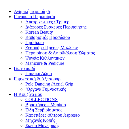
Ανδρική περιποίηση
Γυναικεία Περιποίηση
Αποτριχωτικές / Τρίμερ
Διάφορες Συσκευές Περιποίησης
Korean Beauty
Καθαρισμός Προσώπου
Πρόσωπο
Σεσουάρ / Πρέσες Μαλλιών
Περιποίηση & Λιποδιάλυση Σώματος
Ψυγεία Καλλυντικών
Manicure & Pedicure
Για το παιδί
Παιδικά Δώρα
Γυμναστική & Αξεσουάρ
Pole Dancing /Aerial Grip
‘Οργανα Γυμναστικής
Η Κουζίνα μου
COLLECTIONS
Βραστήρες – Μπρίκια
Είδη Σερβιρίσματος
Καφετιέρες φίλτρου /espresso
Μηχανές Κοπής
Σκεύη Μαγειρικής