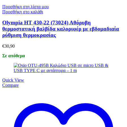
Προσθήκη στη λίστα μου
Προσθήκη στο καλάθι
Olympia ΗΤ 430-22 (73024) Αθόρυβη
θερμοστατική βαλβίδα καλοριφέρ με εβδομαδιαία
ρύθμιση θερμοκρασίας
€
30,90
Σε απόθεμα
Quick View
Compare