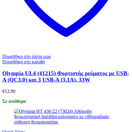
Προσθήκη στη λίστα μου
Προσθήκη στο καλάθι
Olympia UL4 (41215) Φορτιστής ρεύματος με USB-
A (QC3.0) και 3 USB-A (3.1A), 33W
€
12,90
Σε απόθεμα
Quick View