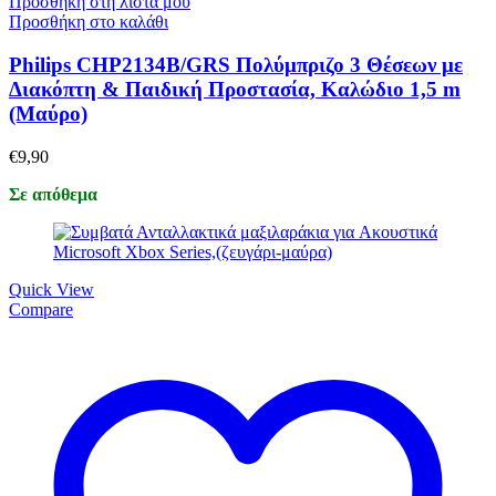
Προσθήκη στη λίστα μου
Προσθήκη στο καλάθι
Philips CHP2134B/GRS Πολύμπριζο 3 Θέσεων με
Διακόπτη & Παιδική Προστασία, Καλώδιο 1,5 m
(Μαύρο)
€
9,90
Σε απόθεμα
Quick View
Compare