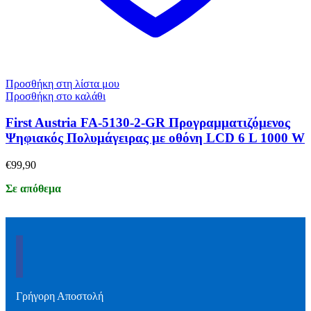
Προσθήκη στη λίστα μου
Προσθήκη στο καλάθι
First Austria FA-5130-2-GR Προγραμματιζόμενος
Ψηφιακός Πολυμάγειρας με οθόνη LCD 6 L 1000 W
€
99,90
Σε απόθεμα
Γρήγορη Αποστολή