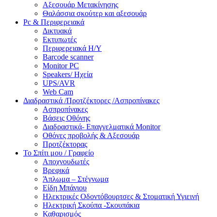
Αξεσουάρ Μετακίνησης
Θαλάσσια σκούτερ και αξεσουάρ
Pc & Περιφερειακά
Δικτυακά
Εκτυπωτές
Περιφερειακά Η/Υ
Barcode scanner
Monitor PC
Speakers/ Ηχεία
UPS/AVR
Web Cam
Διαδραστικά /Προτζέκτορες /Ασπροπίνακες
Ασπροπίνακες
Βάσεις Οθόνης
Διαδραστικά- Επαγγελματικά Monitor
Οθόνες προβολής & Αξεσουάρ
Προτζέκτορας
Το Σπίτι μου / Γραφείο
Αποχνουδωτές
Βρεφικά
Άπλωμα – Στέγνωμα
Είδη Μπάνιου
Ηλεκτρικές Οδοντόβουρτσες & Στοματική Υγιεινή
Ηλεκτρική Σκούπα -Σκουπάκια
Καθαρισμός