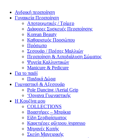
Ανδρική περιποίηση
Γυναικεία Περιποίηση
Αποτριχωτικές / Τρίμερ
Διάφορες Συσκευές Περιποίησης
Korean Beauty
Καθαρισμός Προσώπου
Πρόσωπο
Σεσουάρ / Πρέσες Μαλλιών
Περιποίηση & Λιποδιάλυση Σώματος
Ψυγεία Καλλυντικών
Manicure & Pedicure
Για το παιδί
Παιδικά Δώρα
Γυμναστική & Αξεσουάρ
Pole Dancing /Aerial Grip
‘Οργανα Γυμναστικής
Η Κουζίνα μου
COLLECTIONS
Βραστήρες – Μπρίκια
Είδη Σερβιρίσματος
Καφετιέρες φίλτρου /espresso
Μηχανές Κοπής
Σκεύη Μαγειρικής