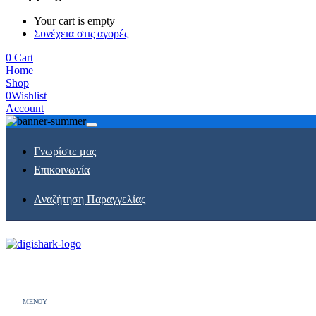
Your cart is empty
Συνέχεια στις αγορές
0
Cart
Home
Shop
0
Wishlist
Account
Γνωρίστε μας
Επικοινωνία
Αναζήτηση Παραγγελίας
MENOY