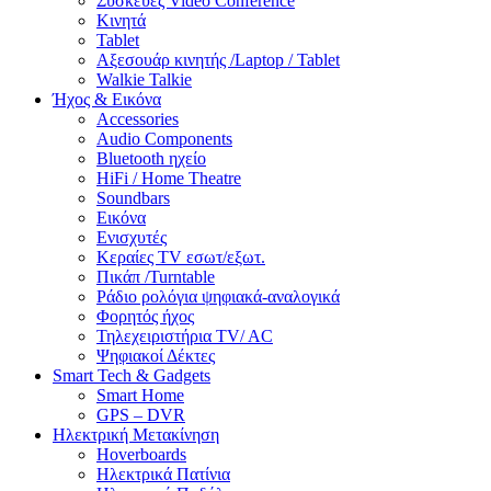
Συσκευές Video Conference
Κινητά
Tablet
Αξεσουάρ κινητής /Laptop / Tablet
Walkie Talkie
Ήχος & Εικόνα
Accessories
Audio Components
Bluetooth ηχείο
HiFi / Home Theatre
Soundbars
Εικόνα
Ενισχυτές
Κεραίες TV εσωτ/εξωτ.
Πικάπ /Turntable
Ράδιο ρολόγια ψηφιακά-αναλογικά
Φορητός ήχος
Τηλεχειριστήρια TV/ AC
Ψηφιακοί Δέκτες
Smart Tech & Gadgets
Smart Home
GPS – DVR
Ηλεκτρική Μετακίνηση
Hoverboards
Ηλεκτρικά Πατίνια