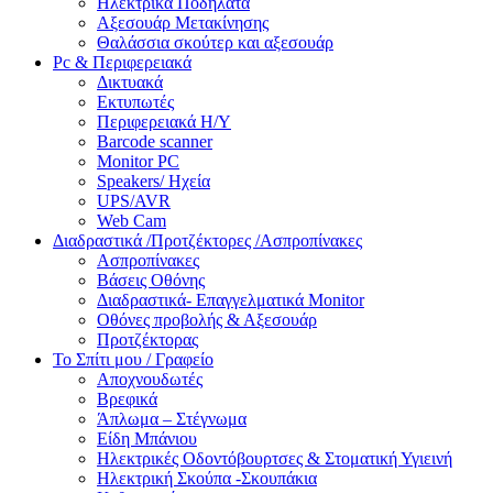
Ηλεκτρικά Ποδήλατα
Αξεσουάρ Μετακίνησης
Θαλάσσια σκούτερ και αξεσουάρ
Pc & Περιφερειακά
Δικτυακά
Εκτυπωτές
Περιφερειακά Η/Υ
Barcode scanner
Monitor PC
Speakers/ Ηχεία
UPS/AVR
Web Cam
Διαδραστικά /Προτζέκτορες /Ασπροπίνακες
Ασπροπίνακες
Βάσεις Οθόνης
Διαδραστικά- Επαγγελματικά Monitor
Οθόνες προβολής & Αξεσουάρ
Προτζέκτορας
Το Σπίτι μου / Γραφείο
Αποχνουδωτές
Βρεφικά
Άπλωμα – Στέγνωμα
Είδη Μπάνιου
Ηλεκτρικές Οδοντόβουρτσες & Στοματική Υγιεινή
Ηλεκτρική Σκούπα -Σκουπάκια