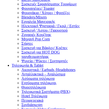
Συσκευές Σφραγίσματος Τροφίμων
Φρυγανιέρες/ Toaster
Φουρνάκια / Χύτρες / Φριτέζες
Blenders/Mixers
Εργαλεία Μαγειρικής
Ηλεκτρική Ψησταριά / Γκριλ / Eστίες
Συσκευή ‘Αρτου / Γιαουρτιού
Ζυγαριές Κουζίνας
Μηχανή Pop Corn
Στίφτες
Συσκευή για Βάφλες/ Κρέπες
Συσκευή για HOT DOG
ταχυθερμαντήρας
Ψυγεία / Ψύκτες / Συντηρητές
Τηλεφωνία & Tablet
Ακουστικά / Earbuds /Headphones
Ανταλλακτικά – Αναλώσιμα
Ασύρματα τηλέφωνα
Ενσύρματα τηλέφωνα,
Θυροτηλέφωνα
Τηλεφωνικά Συστήματα (PBX)
Hotel Τηλέφωνα
Περιφερειακά
Συνδιάσκεψη