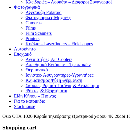
Κλειδαριές – Λουκέτα – Διάφοροι Συναγερμοί
Φωτογραφικά
Αξεσουάρ Polaroid
Φωτογραφικές Μηχανές
Cameras
Films
Film Scanners
Printers
Κυάλια – Laserfinders – Fieldscopes
Αυτοκίνητο
Εποχιακό
Ανεμιστήρες-Air Coolers
Απωθητικά Εντόμων – Τρωκτικών
Θερμαντικά
Ιονιστές- Αφυγραντήρες-Υγραντήρες
Κλιματισμός Ψύξη-Θέρμανση
Σκούπες Ρομπότ Πισίνας & Αναλώσιμα
Ψύκτες & Εξαρτήματα
Είδη Κήπου – Πισίνας
Για το κατοικίδιο
Stockhouse
Osio OTA-1020 Κεραία τηλεόρασης εξωτερικού χώρου 4Κ 20dbi 16
Shopping cart