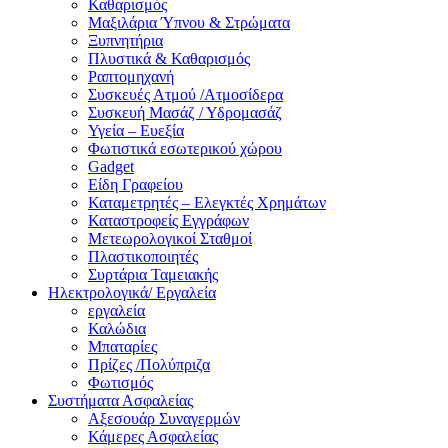
Καθαρισμός
Μαξιλάρια Ύπνου & Στρώματα
Ξυπνητήρια
Πλυστικά & Καθαρισμός
Ραπτομηχανή
Συσκευές Ατμού /Ατμοσίδερα
Συσκευή Μασάζ / Υδρομασάζ
Υγεία – Ευεξία
Φωτιστικά εσωτερικού χώρου
Gadget
Είδη Γραφείου
Καταμετρητές – Ελεγκτές Χρημάτων
Καταστροφείς Εγγράφων
Μετεωρολογικοί Σταθμοί
Πλαστικοποιητές
Συρτάρια Ταμειακής
Ηλεκτρολογικά/ Εργαλεία
εργαλεία
Καλώδια
Μπαταρίες
Πρίζες /Πολύπριζα
Φωτισμός
Συστήματα Ασφαλείας
Αξεσουάρ Συναγερμών
Κάμερες Ασφαλείας