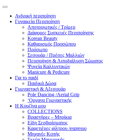
Ανδρική περιποίηση
Γυναικεία Περιποίηση
Αποτριχωτικές / Τρίμερ
Διάφορες Συσκευές Περιποίησης
Korean Beauty
Καθαρισμός Προσώπου
Πρόσωπο
Σεσουάρ / Πρέσες Μαλλιών
Περιποίηση & Λιποδιάλυση Σώματος
Ψυγεία Καλλυντικών
Manicure & Pedicure
Για το παιδί
Παιδικά Δώρα
Γυμναστική & Αξεσουάρ
Pole Dancing /Aerial Grip
‘Οργανα Γυμναστικής
Η Κουζίνα μου
COLLECTIONS
Βραστήρες – Μπρίκια
Είδη Σερβιρίσματος
Καφετιέρες φίλτρου /espresso
Μηχανές Κοπής
Σκεύη Μαγειρικής