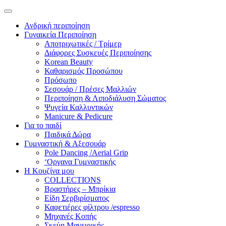
Ανδρική περιποίηση
Γυναικεία Περιποίηση
Αποτριχωτικές / Τρίμερ
Διάφορες Συσκευές Περιποίησης
Korean Beauty
Καθαρισμός Προσώπου
Πρόσωπο
Σεσουάρ / Πρέσες Μαλλιών
Περιποίηση & Λιποδιάλυση Σώματος
Ψυγεία Καλλυντικών
Manicure & Pedicure
Για το παιδί
Παιδικά Δώρα
Γυμναστική & Αξεσουάρ
Pole Dancing /Aerial Grip
‘Οργανα Γυμναστικής
Η Κουζίνα μου
COLLECTIONS
Βραστήρες – Μπρίκια
Είδη Σερβιρίσματος
Καφετιέρες φίλτρου /espresso
Μηχανές Κοπής
Σκεύη Μαγειρικής