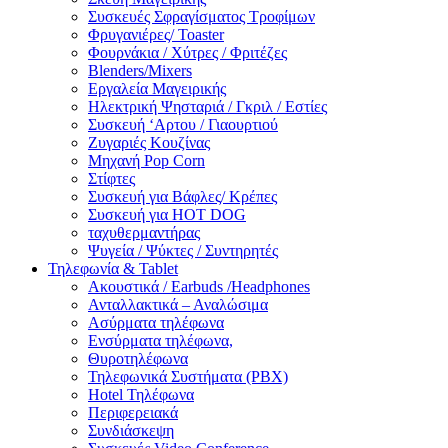
Συσκευές Σφραγίσματος Τροφίμων
Φρυγανιέρες/ Toaster
Φουρνάκια / Χύτρες / Φριτέζες
Blenders/Mixers
Εργαλεία Μαγειρικής
Ηλεκτρική Ψησταριά / Γκριλ / Eστίες
Συσκευή ‘Αρτου / Γιαουρτιού
Ζυγαριές Κουζίνας
Μηχανή Pop Corn
Στίφτες
Συσκευή για Βάφλες/ Κρέπες
Συσκευή για HOT DOG
ταχυθερμαντήρας
Ψυγεία / Ψύκτες / Συντηρητές
Τηλεφωνία & Tablet
Ακουστικά / Earbuds /Headphones
Ανταλλακτικά – Αναλώσιμα
Ασύρματα τηλέφωνα
Ενσύρματα τηλέφωνα,
Θυροτηλέφωνα
Τηλεφωνικά Συστήματα (PBX)
Hotel Τηλέφωνα
Περιφερειακά
Συνδιάσκεψη