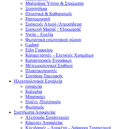
Μαξιλάρια Ύπνου & Στρώματα
Ξυπνητήρια
Πλυστικά & Καθαρισμός
Ραπτομηχανή
Συσκευές Ατμού /Ατμοσίδερα
Συσκευή Μασάζ / Υδρομασάζ
Υγεία – Ευεξία
Φωτιστικά εσωτερικού χώρου
Gadget
Είδη Γραφείου
Καταμετρητές – Ελεγκτές Χρημάτων
Καταστροφείς Εγγράφων
Μετεωρολογικοί Σταθμοί
Πλαστικοποιητές
Συρτάρια Ταμειακής
Ηλεκτρολογικά/ Εργαλεία
εργαλεία
Καλώδια
Μπαταρίες
Πρίζες /Πολύπριζα
Φωτισμός
Συστήματα Ασφαλείας
Αξεσουάρ Συναγερμών
Κάμερες Ασφαλείας
Κλειδαριές – Λουκέτα – Διάφοροι Συναγερμοί