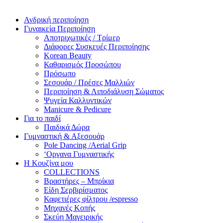
Ανδρική περιποίηση
Γυναικεία Περιποίηση
Αποτριχωτικές / Τρίμερ
Διάφορες Συσκευές Περιποίησης
Korean Beauty
Καθαρισμός Προσώπου
Πρόσωπο
Σεσουάρ / Πρέσες Μαλλιών
Περιποίηση & Λιποδιάλυση Σώματος
Ψυγεία Καλλυντικών
Manicure & Pedicure
Για το παιδί
Παιδικά Δώρα
Γυμναστική & Αξεσουάρ
Pole Dancing /Aerial Grip
‘Οργανα Γυμναστικής
Η Κουζίνα μου
COLLECTIONS
Βραστήρες – Μπρίκια
Είδη Σερβιρίσματος
Καφετιέρες φίλτρου /espresso
Μηχανές Κοπής
Σκεύη Μαγειρικής