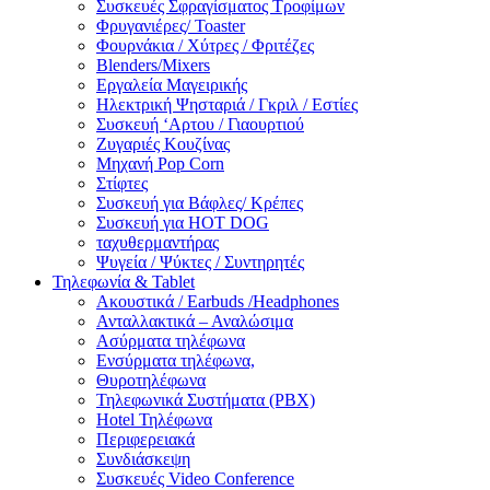
Συσκευές Σφραγίσματος Τροφίμων
Φρυγανιέρες/ Toaster
Φουρνάκια / Χύτρες / Φριτέζες
Blenders/Mixers
Εργαλεία Μαγειρικής
Ηλεκτρική Ψησταριά / Γκριλ / Eστίες
Συσκευή ‘Αρτου / Γιαουρτιού
Ζυγαριές Κουζίνας
Μηχανή Pop Corn
Στίφτες
Συσκευή για Βάφλες/ Κρέπες
Συσκευή για HOT DOG
ταχυθερμαντήρας
Ψυγεία / Ψύκτες / Συντηρητές
Τηλεφωνία & Tablet
Ακουστικά / Earbuds /Headphones
Ανταλλακτικά – Αναλώσιμα
Ασύρματα τηλέφωνα
Ενσύρματα τηλέφωνα,
Θυροτηλέφωνα
Τηλεφωνικά Συστήματα (PBX)
Hotel Τηλέφωνα
Περιφερειακά
Συνδιάσκεψη
Συσκευές Video Conference