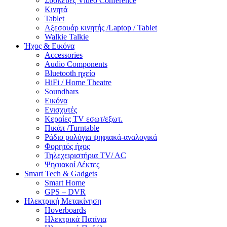
Συσκευές Video Conference
Κινητά
Tablet
Αξεσουάρ κινητής /Laptop / Tablet
Walkie Talkie
Ήχος & Εικόνα
Accessories
Audio Components
Bluetooth ηχείο
HiFi / Home Theatre
Soundbars
Εικόνα
Ενισχυτές
Κεραίες TV εσωτ/εξωτ.
Πικάπ /Turntable
Ράδιο ρολόγια ψηφιακά-αναλογικά
Φορητός ήχος
Τηλεχειριστήρια TV/ AC
Ψηφιακοί Δέκτες
Smart Tech & Gadgets
Smart Home
GPS – DVR
Ηλεκτρική Μετακίνηση
Hoverboards
Ηλεκτρικά Πατίνια