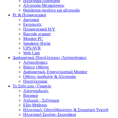
Ηλεκτρικά Ποδήλατα
Αξεσουάρ Μετακίνησης
Θαλάσσια σκούτερ και αξεσουάρ
Pc & Περιφερειακά
Δικτυακά
Εκτυπωτές
Περιφερειακά Η/Υ
Barcode scanner
Monitor PC
Speakers/ Ηχεία
UPS/AVR
Web Cam
Διαδραστικά /Προτζέκτορες /Ασπροπίνακες
Ασπροπίνακες
Βάσεις Οθόνης
Διαδραστικά- Επαγγελματικά Monitor
Οθόνες προβολής & Αξεσουάρ
Προτζέκτορας
Το Σπίτι μου / Γραφείο
Αποχνουδωτές
Βρεφικά
Άπλωμα – Στέγνωμα
Είδη Μπάνιου
Ηλεκτρικές Οδοντόβουρτσες & Στοματική Υγιεινή
Ηλεκτρική Σκούπα -Σκουπάκια