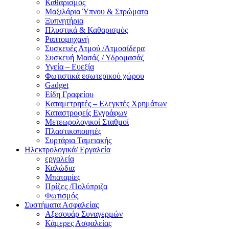
Καθαρισμός
Μαξιλάρια Ύπνου & Στρώματα
Ξυπνητήρια
Πλυστικά & Καθαρισμός
Ραπτομηχανή
Συσκευές Ατμού /Ατμοσίδερα
Συσκευή Μασάζ / Υδρομασάζ
Υγεία – Ευεξία
Φωτιστικά εσωτερικού χώρου
Gadget
Είδη Γραφείου
Καταμετρητές – Ελεγκτές Χρημάτων
Καταστροφείς Εγγράφων
Μετεωρολογικοί Σταθμοί
Πλαστικοποιητές
Συρτάρια Ταμειακής
Ηλεκτρολογικά/ Εργαλεία
εργαλεία
Καλώδια
Μπαταρίες
Πρίζες /Πολύπριζα
Φωτισμός
Συστήματα Ασφαλείας
Αξεσουάρ Συναγερμών
Κάμερες Ασφαλείας