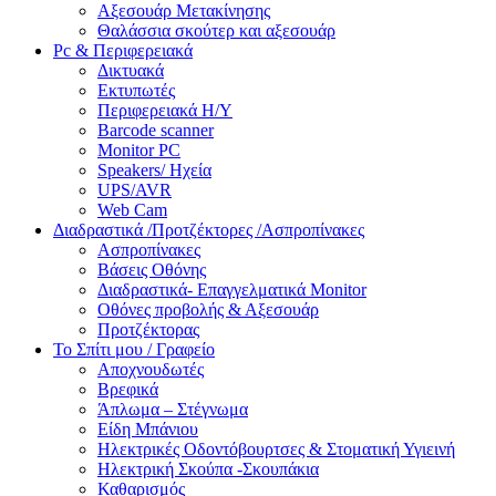
Αξεσουάρ Μετακίνησης
Θαλάσσια σκούτερ και αξεσουάρ
Pc & Περιφερειακά
Δικτυακά
Εκτυπωτές
Περιφερειακά Η/Υ
Barcode scanner
Monitor PC
Speakers/ Ηχεία
UPS/AVR
Web Cam
Διαδραστικά /Προτζέκτορες /Ασπροπίνακες
Ασπροπίνακες
Βάσεις Οθόνης
Διαδραστικά- Επαγγελματικά Monitor
Οθόνες προβολής & Αξεσουάρ
Προτζέκτορας
Το Σπίτι μου / Γραφείο
Αποχνουδωτές
Βρεφικά
Άπλωμα – Στέγνωμα
Είδη Μπάνιου
Ηλεκτρικές Οδοντόβουρτσες & Στοματική Υγιεινή
Ηλεκτρική Σκούπα -Σκουπάκια
Καθαρισμός