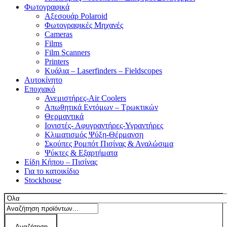
Φωτογραφικά
Αξεσουάρ Polaroid
Φωτογραφικές Μηχανές
Cameras
Films
Film Scanners
Printers
Κυάλια – Laserfinders – Fieldscopes
Αυτοκίνητο
Εποχιακό
Ανεμιστήρες-Air Coolers
Απωθητικά Εντόμων – Τρωκτικών
Θερμαντικά
Ιονιστές- Αφυγραντήρες-Υγραντήρες
Κλιματισμός Ψύξη-Θέρμανση
Σκούπες Ρομπότ Πισίνας & Αναλώσιμα
Ψύκτες & Εξαρτήματα
Είδη Κήπου – Πισίνας
Για το κατοικίδιο
Stockhouse
Αναζήτηση