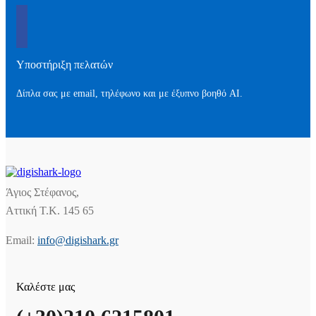
Υποστήριξη πελατών
Δίπλα σας με email, τηλέφωνο και με έξυπνο βοηθό AI.
Άγιος Στέφανος,
Αττική Τ.Κ. 145 65
Email:
info@digishark.gr
Καλέστε μας