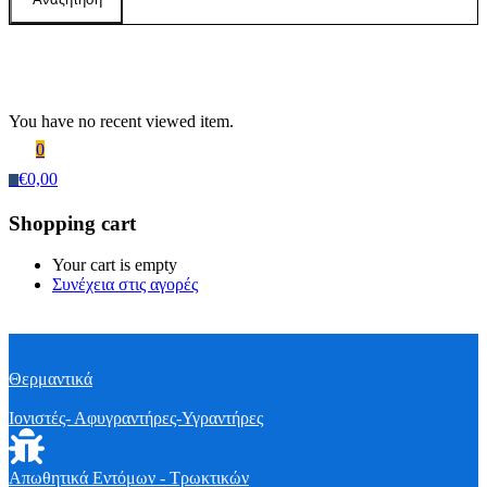
Recently Viewed Products
You have no recent viewed item.
0
€
0,00
0
Shopping cart
Your cart is empty
Συνέχεια στις αγορές
Θερμαντικά
Ιονιστές- Αφυγραντήρες-Υγραντήρες
Απωθητικά Εντόμων - Τρωκτικών