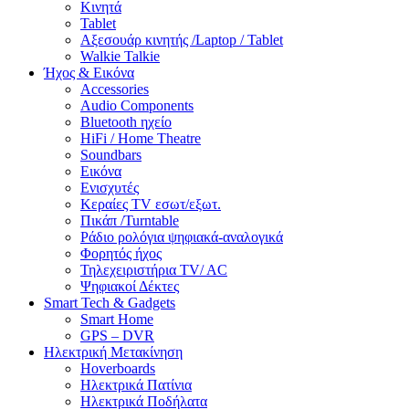
Κινητά
Tablet
Αξεσουάρ κινητής /Laptop / Tablet
Walkie Talkie
Ήχος & Εικόνα
Accessories
Audio Components
Bluetooth ηχείο
HiFi / Home Theatre
Soundbars
Εικόνα
Ενισχυτές
Κεραίες TV εσωτ/εξωτ.
Πικάπ /Turntable
Ράδιο ρολόγια ψηφιακά-αναλογικά
Φορητός ήχος
Τηλεχειριστήρια TV/ AC
Ψηφιακοί Δέκτες
Smart Tech & Gadgets
Smart Home
GPS – DVR
Ηλεκτρική Μετακίνηση
Hoverboards
Ηλεκτρικά Πατίνια
Ηλεκτρικά Ποδήλατα