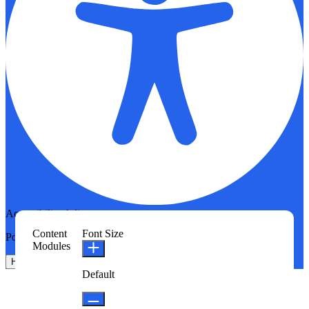
Accessibility Adjustments
Content
Font Size
Powered by
OneTap
Modules
Hide Toolbar
Default