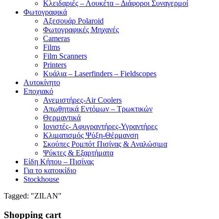
Κλειδαριές – Λουκέτα – Διάφοροι Συναγερμοί
Φωτογραφικά
Αξεσουάρ Polaroid
Φωτογραφικές Μηχανές
Cameras
Films
Film Scanners
Printers
Κυάλια – Laserfinders – Fieldscopes
Αυτοκίνητο
Εποχιακό
Ανεμιστήρες-Air Coolers
Απωθητικά Εντόμων – Τρωκτικών
Θερμαντικά
Ιονιστές- Αφυγραντήρες-Υγραντήρες
Κλιματισμός Ψύξη-Θέρμανση
Σκούπες Ρομπότ Πισίνας & Αναλώσιμα
Ψύκτες & Εξαρτήματα
Είδη Κήπου – Πισίνας
Για το κατοικίδιο
Stockhouse
Tagged: "ZILAN"
Shopping cart