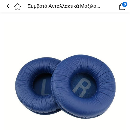
0
Συμβατά Ανταλλακτικά Μαξιλαράκια Ακουστικών για JBL Tune T450/500/510 (Ζευγάρι) (70mm) ,Earpads Μπλε