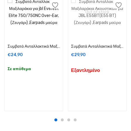
Out of stock
Προσθήκη στο καλάθι
Διαβάστε περισσότερα
Συμβατά Ανταλλακτικά Μαξιλαράκια για jbl Everest Elite 750/750NC Over-Ear, (Ζευγάρι) ,Earpads μαύρα
Συμβατά Ανταλλακτικά Μαξιλαράκια Ακουστικών για JBL E55BT(E55 BT) (Ζευγάρι) ,Earpads μαύρα
€
24,90
€
29,90
Σε απόθεμα
Εξαντλημένο