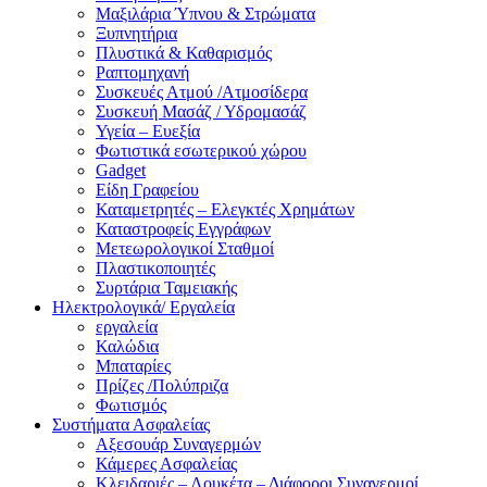
Μαξιλάρια Ύπνου & Στρώματα
Ξυπνητήρια
Πλυστικά & Καθαρισμός
Ραπτομηχανή
Συσκευές Ατμού /Ατμοσίδερα
Συσκευή Μασάζ / Υδρομασάζ
Υγεία – Ευεξία
Φωτιστικά εσωτερικού χώρου
Gadget
Είδη Γραφείου
Καταμετρητές – Ελεγκτές Χρημάτων
Καταστροφείς Εγγράφων
Μετεωρολογικοί Σταθμοί
Πλαστικοποιητές
Συρτάρια Ταμειακής
Ηλεκτρολογικά/ Εργαλεία
εργαλεία
Καλώδια
Μπαταρίες
Πρίζες /Πολύπριζα
Φωτισμός
Συστήματα Ασφαλείας
Αξεσουάρ Συναγερμών
Κάμερες Ασφαλείας
Κλειδαριές – Λουκέτα – Διάφοροι Συναγερμοί