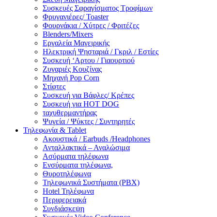
Συσκευές Σφραγίσματος Τροφίμων
Φρυγανιέρες/ Toaster
Φουρνάκια / Χύτρες / Φριτέζες
Blenders/Mixers
Εργαλεία Μαγειρικής
Ηλεκτρική Ψησταριά / Γκριλ / Eστίες
Συσκευή ‘Αρτου / Γιαουρτιού
Ζυγαριές Κουζίνας
Μηχανή Pop Corn
Στίφτες
Συσκευή για Βάφλες/ Κρέπες
Συσκευή για HOT DOG
ταχυθερμαντήρας
Ψυγεία / Ψύκτες / Συντηρητές
Τηλεφωνία & Tablet
Ακουστικά / Earbuds /Headphones
Ανταλλακτικά – Αναλώσιμα
Ασύρματα τηλέφωνα
Ενσύρματα τηλέφωνα,
Θυροτηλέφωνα
Τηλεφωνικά Συστήματα (PBX)
Hotel Τηλέφωνα
Περιφερειακά
Συνδιάσκεψη