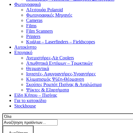
Φωτογραφικά
Αξεσουάρ Polaroid
Φωτογραφικές Μηχανές
Cameras
Films
Film Scanners
Printers
Κυάλια – Laserfinders – Fieldscopes
Αυτοκίνητο
Εποχιακό
Ανεμιστήρες-Air Coolers
Απωθητικά Εντόμων – Τρωκτικών
Θερμαντικά
Ιονιστές- Αφυγραντήρες-Υγραντήρες
Κλιματισμός Ψύξη-Θέρμανση
Σκούπες Ρομπότ Πισίνας & Αναλώσιμα
Ψύκτες & Εξαρτήματα
Είδη Κήπου – Πισίνας
Για το κατοικίδιο
Stockhouse