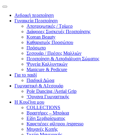
Ανδρική περιποίηση
Γυναικεία Περιποίηση
Αποτριχωτικές / Τρίμερ
Διάφορες Συσκευές Περιποίησης
Korean Beauty
Καθαρισμός Προσώπου
Πρόσωπο
Σεσουάρ / Πρέσες Μαλλιών
Περιποίηση & Λιποδιάλυση Σώματος
Ψυγεία Καλλυντικών
Manicure & Pedicure
Για το παιδί
Παιδικά Δώρα
Γυμναστική & Αξεσουάρ
Pole Dancing /Aerial Grip
‘Οργανα Γυμναστικής
Η Κουζίνα μου
COLLECTIONS
Βραστήρες – Μπρίκια
Είδη Σερβιρίσματος
Καφετιέρες φίλτρου /espresso
Μηχανές Κοπής
Σκεύη Μαγειρικής