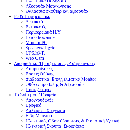
Ηλεκτρικά Ποδήλατα
Αξεσουάρ Μετακίνησης
Θαλάσσια σκούτερ και αξεσουάρ
Pc & Περιφερειακά
Δικτυακά
Εκτυπωτές
Περιφερειακά Η/Υ
Barcode scanner
Monitor PC
Speakers/ Ηχεία
UPS/AVR
Web Cam
Διαδραστικά /Προτζέκτορες /Ασπροπίνακες
Ασπροπίνακες
Βάσεις Οθόνης
Διαδραστικά- Επαγγελματικά Monitor
Οθόνες προβολής & Αξεσουάρ
Προτζέκτορας
Το Σπίτι μου / Γραφείο
Αποχνουδωτές
Βρεφικά
Άπλωμα – Στέγνωμα
Είδη Μπάνιου
Ηλεκτρικές Οδοντόβουρτσες & Στοματική Υγιεινή
Ηλεκτρική Σκούπα -Σκουπάκια