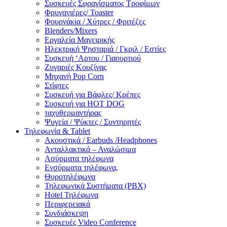
Συσκευές Σφραγίσματος Τροφίμων
Φρυγανιέρες/ Toaster
Φουρνάκια / Χύτρες / Φριτέζες
Blenders/Mixers
Εργαλεία Μαγειρικής
Ηλεκτρική Ψησταριά / Γκριλ / Eστίες
Συσκευή ‘Αρτου / Γιαουρτιού
Ζυγαριές Κουζίνας
Μηχανή Pop Corn
Στίφτες
Συσκευή για Βάφλες/ Κρέπες
Συσκευή για HOT DOG
ταχυθερμαντήρας
Ψυγεία / Ψύκτες / Συντηρητές
Τηλεφωνία & Tablet
Ακουστικά / Earbuds /Headphones
Ανταλλακτικά – Αναλώσιμα
Ασύρματα τηλέφωνα
Ενσύρματα τηλέφωνα,
Θυροτηλέφωνα
Τηλεφωνικά Συστήματα (PBX)
Hotel Τηλέφωνα
Περιφερειακά
Συνδιάσκεψη
Συσκευές Video Conference