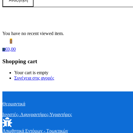
Αναζήτηση
Recently Viewed Products
You have no recent viewed item.
0
€
0,00
0
Shopping cart
Your cart is empty
Συνέχεια στις αγορές
Θερμαντικά
Ιονιστές- Αφυγραντήρες-Υγραντήρες
Απωθητικά Εντόμων - Τρωκτικών