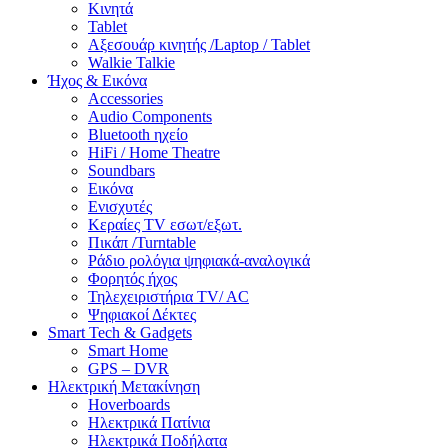
Κινητά
Tablet
Αξεσουάρ κινητής /Laptop / Tablet
Walkie Talkie
Ήχος & Εικόνα
Accessories
Audio Components
Bluetooth ηχείο
HiFi / Home Theatre
Soundbars
Εικόνα
Ενισχυτές
Κεραίες TV εσωτ/εξωτ.
Πικάπ /Turntable
Ράδιο ρολόγια ψηφιακά-αναλογικά
Φορητός ήχος
Τηλεχειριστήρια TV/ AC
Ψηφιακοί Δέκτες
Smart Tech & Gadgets
Smart Home
GPS – DVR
Ηλεκτρική Μετακίνηση
Hoverboards
Ηλεκτρικά Πατίνια
Ηλεκτρικά Ποδήλατα