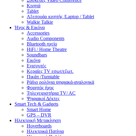
Συσκευές Video Conference
Κινητά
Tablet
Αξεσουάρ κινητής /Laptop / Tablet
Walkie Talkie
Ήχος & Εικόνα
Accessories
Audio Components
Bluetooth ηχείο
HiFi / Home Theatre
Soundbars
Εικόνα
Ενισχυτές
Κεραίες TV εσωτ/εξωτ.
Πικάπ /Turntable
Ράδιο ρολόγια ψηφιακά-αναλογικά
Φορητός ήχος
Τηλεχειριστήρια TV/ AC
Ψηφιακοί Δέκτες
Smart Tech & Gadgets
Smart Home
GPS – DVR
Ηλεκτρική Μετακίνηση
Hoverboards
Ηλεκτρικά Πατίνια