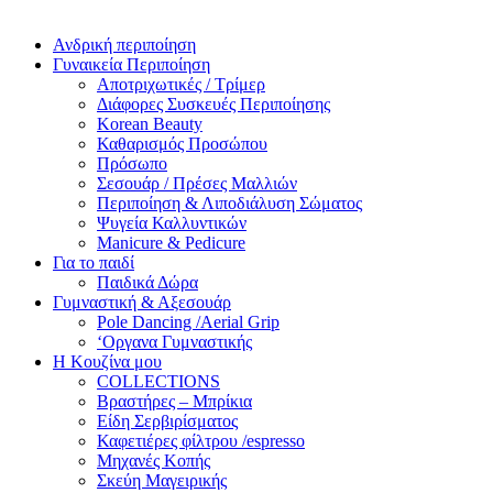
Ανδρική περιποίηση
Γυναικεία Περιποίηση
Αποτριχωτικές / Τρίμερ
Διάφορες Συσκευές Περιποίησης
Korean Beauty
Καθαρισμός Προσώπου
Πρόσωπο
Σεσουάρ / Πρέσες Μαλλιών
Περιποίηση & Λιποδιάλυση Σώματος
Ψυγεία Καλλυντικών
Manicure & Pedicure
Για το παιδί
Παιδικά Δώρα
Γυμναστική & Αξεσουάρ
Pole Dancing /Aerial Grip
‘Οργανα Γυμναστικής
Η Κουζίνα μου
COLLECTIONS
Βραστήρες – Μπρίκια
Είδη Σερβιρίσματος
Καφετιέρες φίλτρου /espresso
Μηχανές Κοπής
Σκεύη Μαγειρικής