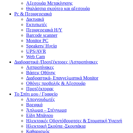
Αξεσουάρ Μετακίνησης
Θαλάσσια σκούτερ και αξεσουάρ
Pc & Περιφερειακά
Δικτυακά
Εκτυπωτές
Περιφερειακά Η/Υ
Barcode scanner
Monitor PC
Speakers/ Ηχεία
UPS/AVR
Web Cam
Διαδραστικά /Προτζέκτορες /Ασπροπίνακες
Ασπροπίνακες
Βάσεις Οθόνης
Διαδραστικά- Επαγγελματικά Monitor
Οθόνες προβολής & Αξεσουάρ
Προτζέκτορας
Το Σπίτι μου / Γραφείο
Αποχνουδωτές
Βρεφικά
Άπλωμα – Στέγνωμα
Είδη Μπάνιου
Ηλεκτρικές Οδοντόβουρτσες & Στοματική Υγιεινή
Ηλεκτρική Σκούπα -Σκουπάκια
Καθαρισμός