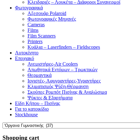
Κλειδαριές – Λουκέτα – Διάφοροι Συναγερμοί
Φωτογραφικά
Αξεσουάρ Polaroid
Φωτογραφικές Μηχανές
Cameras
Films
Film Scanners
Printers
Κυάλια – Laserfinders – Fieldscopes
Αυτοκίνητο
Εποχιακό
Ανεμιστήρες-Air Coolers
Απωθητικά Εντόμων – Τρωκτικών
Θερμαντικά
Ιονιστές- Αφυγραντήρες-Υγραντήρες
Κλιματισμός Ψύξη-Θέρμανση
Σκούπες Ρομπότ Πισίνας & Αναλώσιμα
Ψύκτες & Εξαρτήματα
Είδη Κήπου – Πισίνας
Για το κατοικίδιο
Stockhouse
Shopping cart