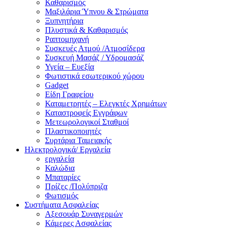
Καθαρισμός
Μαξιλάρια Ύπνου & Στρώματα
Ξυπνητήρια
Πλυστικά & Καθαρισμός
Ραπτομηχανή
Συσκευές Ατμού /Ατμοσίδερα
Συσκευή Μασάζ / Υδρομασάζ
Υγεία – Ευεξία
Φωτιστικά εσωτερικού χώρου
Gadget
Είδη Γραφείου
Καταμετρητές – Ελεγκτές Χρημάτων
Καταστροφείς Εγγράφων
Μετεωρολογικοί Σταθμοί
Πλαστικοποιητές
Συρτάρια Ταμειακής
Ηλεκτρολογικά/ Εργαλεία
εργαλεία
Καλώδια
Μπαταρίες
Πρίζες /Πολύπριζα
Φωτισμός
Συστήματα Ασφαλείας
Αξεσουάρ Συναγερμών
Κάμερες Ασφαλείας