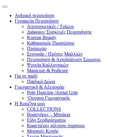
Ανδρική περιποίηση
Γυναικεία Περιποίηση
Αποτριχωτικές / Τρίμερ
Διάφορες Συσκευές Περιποίησης
Korean Beauty
Καθαρισμός Προσώπου
Πρόσωπο
Σεσουάρ / Πρέσες Μαλλιών
Περιποίηση & Λιποδιάλυση Σώματος
Ψυγεία Καλλυντικών
Manicure & Pedicure
Για το παιδί
Παιδικά Δώρα
Γυμναστική & Αξεσουάρ
Pole Dancing /Aerial Grip
‘Οργανα Γυμναστικής
Η Κουζίνα μου
COLLECTIONS
Βραστήρες – Μπρίκια
Είδη Σερβιρίσματος
Καφετιέρες φίλτρου /espresso
Μηχανές Κοπής
Σκεύη Μαγειρικής