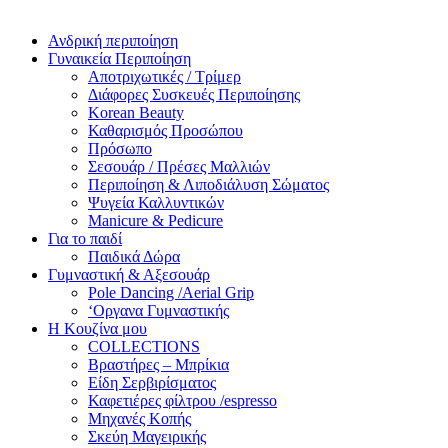
Ανδρική περιποίηση
Γυναικεία Περιποίηση
Αποτριχωτικές / Τρίμερ
Διάφορες Συσκευές Περιποίησης
Korean Beauty
Καθαρισμός Προσώπου
Πρόσωπο
Σεσουάρ / Πρέσες Μαλλιών
Περιποίηση & Λιποδιάλυση Σώματος
Ψυγεία Καλλυντικών
Manicure & Pedicure
Για το παιδί
Παιδικά Δώρα
Γυμναστική & Αξεσουάρ
Pole Dancing /Aerial Grip
‘Οργανα Γυμναστικής
Η Κουζίνα μου
COLLECTIONS
Βραστήρες – Μπρίκια
Είδη Σερβιρίσματος
Καφετιέρες φίλτρου /espresso
Μηχανές Κοπής
Σκεύη Μαγειρικής