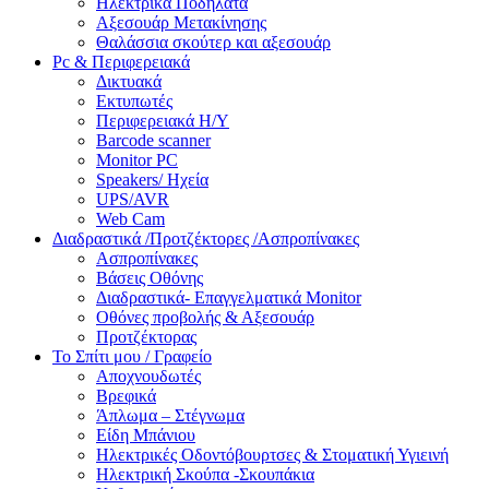
Ηλεκτρικά Ποδήλατα
Αξεσουάρ Μετακίνησης
Θαλάσσια σκούτερ και αξεσουάρ
Pc & Περιφερειακά
Δικτυακά
Εκτυπωτές
Περιφερειακά Η/Υ
Barcode scanner
Monitor PC
Speakers/ Ηχεία
UPS/AVR
Web Cam
Διαδραστικά /Προτζέκτορες /Ασπροπίνακες
Ασπροπίνακες
Βάσεις Οθόνης
Διαδραστικά- Επαγγελματικά Monitor
Οθόνες προβολής & Αξεσουάρ
Προτζέκτορας
Το Σπίτι μου / Γραφείο
Αποχνουδωτές
Βρεφικά
Άπλωμα – Στέγνωμα
Είδη Μπάνιου
Ηλεκτρικές Οδοντόβουρτσες & Στοματική Υγιεινή
Ηλεκτρική Σκούπα -Σκουπάκια