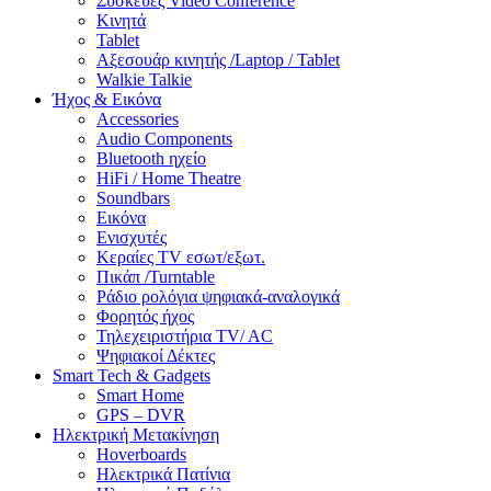
Συσκευές Video Conference
Κινητά
Tablet
Αξεσουάρ κινητής /Laptop / Tablet
Walkie Talkie
Ήχος & Εικόνα
Accessories
Audio Components
Bluetooth ηχείο
HiFi / Home Theatre
Soundbars
Εικόνα
Ενισχυτές
Κεραίες TV εσωτ/εξωτ.
Πικάπ /Turntable
Ράδιο ρολόγια ψηφιακά-αναλογικά
Φορητός ήχος
Τηλεχειριστήρια TV/ AC
Ψηφιακοί Δέκτες
Smart Tech & Gadgets
Smart Home
GPS – DVR
Ηλεκτρική Μετακίνηση
Hoverboards
Ηλεκτρικά Πατίνια