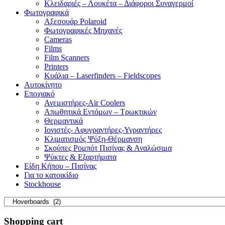
Κλειδαριές – Λουκέτα – Διάφοροι Συναγερμοί
Φωτογραφικά
Αξεσουάρ Polaroid
Φωτογραφικές Μηχανές
Cameras
Films
Film Scanners
Printers
Κυάλια – Laserfinders – Fieldscopes
Αυτοκίνητο
Εποχιακό
Ανεμιστήρες-Air Coolers
Απωθητικά Εντόμων – Τρωκτικών
Θερμαντικά
Ιονιστές- Αφυγραντήρες-Υγραντήρες
Κλιματισμός Ψύξη-Θέρμανση
Σκούπες Ρομπότ Πισίνας & Αναλώσιμα
Ψύκτες & Εξαρτήματα
Είδη Κήπου – Πισίνας
Για το κατοικίδιο
Stockhouse
Shopping cart