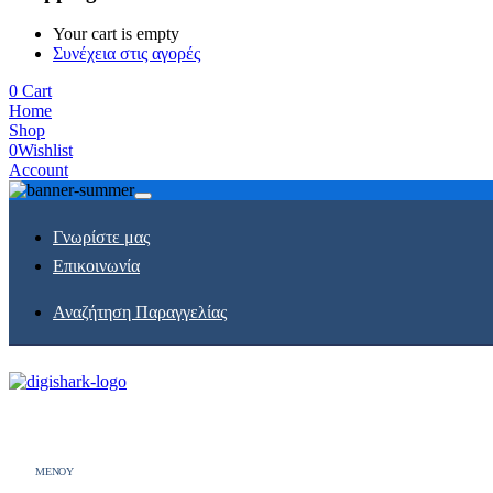
Your cart is empty
Συνέχεια στις αγορές
0
Cart
Home
Shop
0
Wishlist
Account
Γνωρίστε μας
Επικοινωνία
Αναζήτηση Παραγγελίας
MENOY