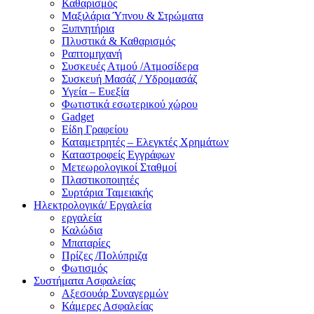
Καθαρισμός
Μαξιλάρια Ύπνου & Στρώματα
Ξυπνητήρια
Πλυστικά & Καθαρισμός
Ραπτομηχανή
Συσκευές Ατμού /Ατμοσίδερα
Συσκευή Μασάζ / Υδρομασάζ
Υγεία – Ευεξία
Φωτιστικά εσωτερικού χώρου
Gadget
Είδη Γραφείου
Καταμετρητές – Ελεγκτές Χρημάτων
Καταστροφείς Εγγράφων
Μετεωρολογικοί Σταθμοί
Πλαστικοποιητές
Συρτάρια Ταμειακής
Ηλεκτρολογικά/ Εργαλεία
εργαλεία
Καλώδια
Μπαταρίες
Πρίζες /Πολύπριζα
Φωτισμός
Συστήματα Ασφαλείας
Αξεσουάρ Συναγερμών
Κάμερες Ασφαλείας