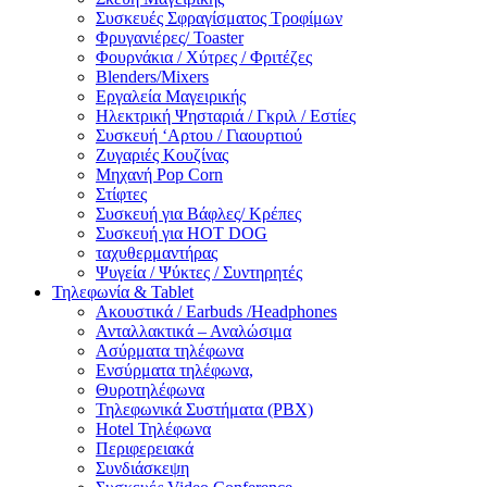
Συσκευές Σφραγίσματος Τροφίμων
Φρυγανιέρες/ Toaster
Φουρνάκια / Χύτρες / Φριτέζες
Blenders/Mixers
Εργαλεία Μαγειρικής
Ηλεκτρική Ψησταριά / Γκριλ / Eστίες
Συσκευή ‘Αρτου / Γιαουρτιού
Ζυγαριές Κουζίνας
Μηχανή Pop Corn
Στίφτες
Συσκευή για Βάφλες/ Κρέπες
Συσκευή για HOT DOG
ταχυθερμαντήρας
Ψυγεία / Ψύκτες / Συντηρητές
Τηλεφωνία & Tablet
Ακουστικά / Earbuds /Headphones
Ανταλλακτικά – Αναλώσιμα
Ασύρματα τηλέφωνα
Ενσύρματα τηλέφωνα,
Θυροτηλέφωνα
Τηλεφωνικά Συστήματα (PBX)
Hotel Τηλέφωνα
Περιφερειακά
Συνδιάσκεψη