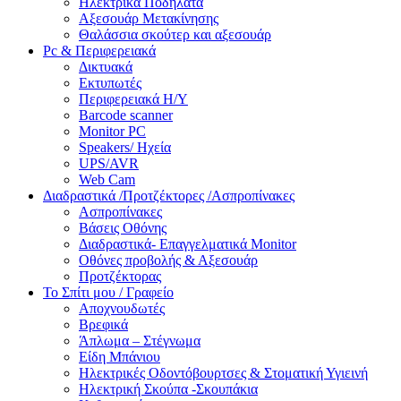
Ηλεκτρικά Ποδήλατα
Αξεσουάρ Μετακίνησης
Θαλάσσια σκούτερ και αξεσουάρ
Pc & Περιφερειακά
Δικτυακά
Εκτυπωτές
Περιφερειακά Η/Υ
Barcode scanner
Monitor PC
Speakers/ Ηχεία
UPS/AVR
Web Cam
Διαδραστικά /Προτζέκτορες /Ασπροπίνακες
Ασπροπίνακες
Βάσεις Οθόνης
Διαδραστικά- Επαγγελματικά Monitor
Οθόνες προβολής & Αξεσουάρ
Προτζέκτορας
Το Σπίτι μου / Γραφείο
Αποχνουδωτές
Βρεφικά
Άπλωμα – Στέγνωμα
Είδη Μπάνιου
Ηλεκτρικές Οδοντόβουρτσες & Στοματική Υγιεινή
Ηλεκτρική Σκούπα -Σκουπάκια