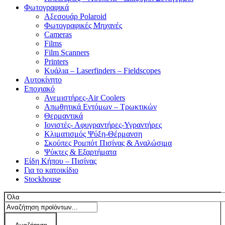
Φωτογραφικά
Αξεσουάρ Polaroid
Φωτογραφικές Μηχανές
Cameras
Films
Film Scanners
Printers
Κυάλια – Laserfinders – Fieldscopes
Αυτοκίνητο
Εποχιακό
Ανεμιστήρες-Air Coolers
Απωθητικά Εντόμων – Τρωκτικών
Θερμαντικά
Ιονιστές- Αφυγραντήρες-Υγραντήρες
Κλιματισμός Ψύξη-Θέρμανση
Σκούπες Ρομπότ Πισίνας & Αναλώσιμα
Ψύκτες & Εξαρτήματα
Είδη Κήπου – Πισίνας
Για το κατοικίδιο
Stockhouse