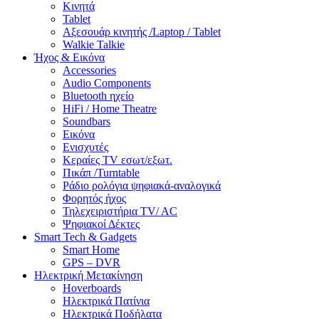
Κινητά
Tablet
Αξεσουάρ κινητής /Laptop / Tablet
Walkie Talkie
Ήχος & Εικόνα
Accessories
Audio Components
Bluetooth ηχείο
HiFi / Home Theatre
Soundbars
Εικόνα
Ενισχυτές
Κεραίες TV εσωτ/εξωτ.
Πικάπ /Turntable
Ράδιο ρολόγια ψηφιακά-αναλογικά
Φορητός ήχος
Τηλεχειριστήρια TV/ AC
Ψηφιακοί Δέκτες
Smart Tech & Gadgets
Smart Home
GPS – DVR
Ηλεκτρική Μετακίνηση
Hoverboards
Ηλεκτρικά Πατίνια
Ηλεκτρικά Ποδήλατα