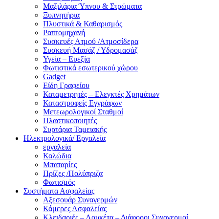
Μαξιλάρια Ύπνου & Στρώματα
Ξυπνητήρια
Πλυστικά & Καθαρισμός
Ραπτομηχανή
Συσκευές Ατμού /Ατμοσίδερα
Συσκευή Μασάζ / Υδρομασάζ
Υγεία – Ευεξία
Φωτιστικά εσωτερικού χώρου
Gadget
Είδη Γραφείου
Καταμετρητές – Ελεγκτές Χρημάτων
Καταστροφείς Εγγράφων
Μετεωρολογικοί Σταθμοί
Πλαστικοποιητές
Συρτάρια Ταμειακής
Ηλεκτρολογικά/ Εργαλεία
εργαλεία
Καλώδια
Μπαταρίες
Πρίζες /Πολύπριζα
Φωτισμός
Συστήματα Ασφαλείας
Αξεσουάρ Συναγερμών
Κάμερες Ασφαλείας
Κλειδαριές – Λουκέτα – Διάφοροι Συναγερμοί