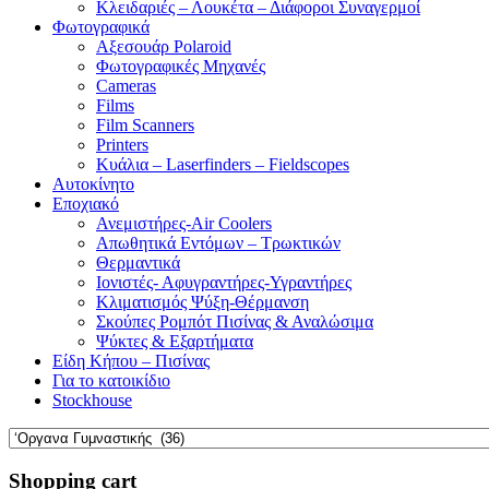
Κλειδαριές – Λουκέτα – Διάφοροι Συναγερμοί
Φωτογραφικά
Αξεσουάρ Polaroid
Φωτογραφικές Μηχανές
Cameras
Films
Film Scanners
Printers
Κυάλια – Laserfinders – Fieldscopes
Αυτοκίνητο
Εποχιακό
Ανεμιστήρες-Air Coolers
Απωθητικά Εντόμων – Τρωκτικών
Θερμαντικά
Ιονιστές- Αφυγραντήρες-Υγραντήρες
Κλιματισμός Ψύξη-Θέρμανση
Σκούπες Ρομπότ Πισίνας & Αναλώσιμα
Ψύκτες & Εξαρτήματα
Είδη Κήπου – Πισίνας
Για το κατοικίδιο
Stockhouse
Shopping cart