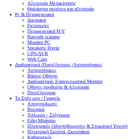
Αξεσουάρ Μετακίνησης
Θαλάσσια σκούτερ και αξεσουάρ
Pc & Περιφερειακά
Δικτυακά
Εκτυπωτές
Περιφερειακά Η/Υ
Barcode scanner
Monitor PC
Speakers/ Ηχεία
UPS/AVR
Web Cam
Διαδραστικά /Προτζέκτορες /Ασπροπίνακες
Ασπροπίνακες
Βάσεις Οθόνης
Διαδραστικά- Επαγγελματικά Monitor
Οθόνες προβολής & Αξεσουάρ
Προτζέκτορας
Το Σπίτι μου / Γραφείο
Αποχνουδωτές
Βρεφικά
Άπλωμα – Στέγνωμα
Είδη Μπάνιου
Ηλεκτρικές Οδοντόβουρτσες & Στοματική Υγιεινή
Ηλεκτρική Σκούπα -Σκουπάκια
Καθαρισμός