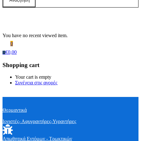
Αναζήτηση
Recently Viewed Products
You have no recent viewed item.
0
€
0,00
0
Shopping cart
Your cart is empty
Συνέχεια στις αγορές
Θερμαντικά
Ιονιστές- Αφυγραντήρες-Υγραντήρες
Απωθητικά Εντόμων - Τρωκτικών