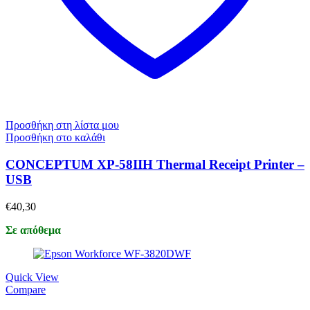
Προσθήκη στη λίστα μου
Προσθήκη στο καλάθι
CONCEPTUM XP-58IIH Thermal Receipt Printer –
USB
€
40,30
Σε απόθεμα
Quick View
Compare