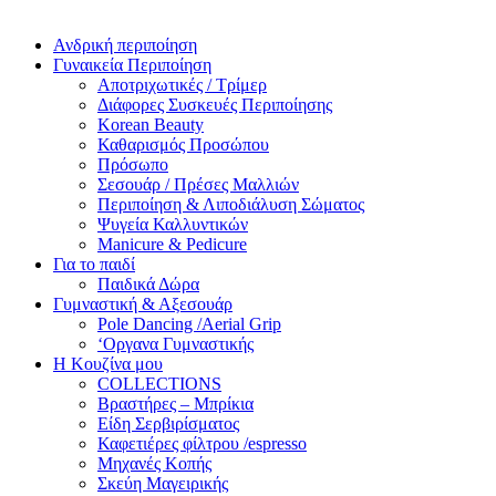
Ανδρική περιποίηση
Γυναικεία Περιποίηση
Αποτριχωτικές / Τρίμερ
Διάφορες Συσκευές Περιποίησης
Korean Beauty
Καθαρισμός Προσώπου
Πρόσωπο
Σεσουάρ / Πρέσες Μαλλιών
Περιποίηση & Λιποδιάλυση Σώματος
Ψυγεία Καλλυντικών
Manicure & Pedicure
Για το παιδί
Παιδικά Δώρα
Γυμναστική & Αξεσουάρ
Pole Dancing /Aerial Grip
‘Οργανα Γυμναστικής
Η Κουζίνα μου
COLLECTIONS
Βραστήρες – Μπρίκια
Είδη Σερβιρίσματος
Καφετιέρες φίλτρου /espresso
Μηχανές Κοπής
Σκεύη Μαγειρικής