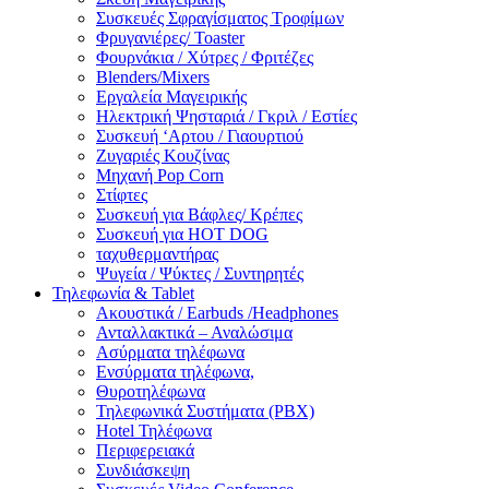
Συσκευές Σφραγίσματος Τροφίμων
Φρυγανιέρες/ Toaster
Φουρνάκια / Χύτρες / Φριτέζες
Blenders/Mixers
Εργαλεία Μαγειρικής
Ηλεκτρική Ψησταριά / Γκριλ / Eστίες
Συσκευή ‘Αρτου / Γιαουρτιού
Ζυγαριές Κουζίνας
Μηχανή Pop Corn
Στίφτες
Συσκευή για Βάφλες/ Κρέπες
Συσκευή για HOT DOG
ταχυθερμαντήρας
Ψυγεία / Ψύκτες / Συντηρητές
Τηλεφωνία & Tablet
Ακουστικά / Earbuds /Headphones
Ανταλλακτικά – Αναλώσιμα
Ασύρματα τηλέφωνα
Ενσύρματα τηλέφωνα,
Θυροτηλέφωνα
Τηλεφωνικά Συστήματα (PBX)
Hotel Τηλέφωνα
Περιφερειακά
Συνδιάσκεψη