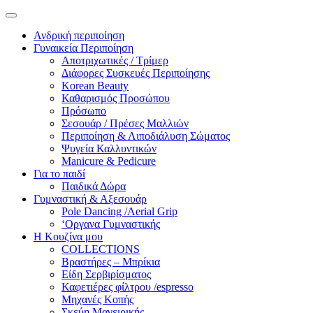
Ανδρική περιποίηση
Γυναικεία Περιποίηση
Αποτριχωτικές / Τρίμερ
Διάφορες Συσκευές Περιποίησης
Korean Beauty
Καθαρισμός Προσώπου
Πρόσωπο
Σεσουάρ / Πρέσες Μαλλιών
Περιποίηση & Λιποδιάλυση Σώματος
Ψυγεία Καλλυντικών
Manicure & Pedicure
Για το παιδί
Παιδικά Δώρα
Γυμναστική & Αξεσουάρ
Pole Dancing /Aerial Grip
‘Οργανα Γυμναστικής
Η Κουζίνα μου
COLLECTIONS
Βραστήρες – Μπρίκια
Είδη Σερβιρίσματος
Καφετιέρες φίλτρου /espresso
Μηχανές Κοπής
Σκεύη Μαγειρικής