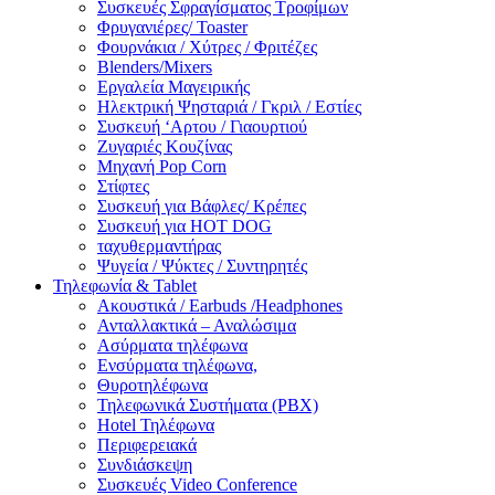
Συσκευές Σφραγίσματος Τροφίμων
Φρυγανιέρες/ Toaster
Φουρνάκια / Χύτρες / Φριτέζες
Blenders/Mixers
Εργαλεία Μαγειρικής
Ηλεκτρική Ψησταριά / Γκριλ / Eστίες
Συσκευή ‘Αρτου / Γιαουρτιού
Ζυγαριές Κουζίνας
Μηχανή Pop Corn
Στίφτες
Συσκευή για Βάφλες/ Κρέπες
Συσκευή για HOT DOG
ταχυθερμαντήρας
Ψυγεία / Ψύκτες / Συντηρητές
Τηλεφωνία & Tablet
Ακουστικά / Earbuds /Headphones
Ανταλλακτικά – Αναλώσιμα
Ασύρματα τηλέφωνα
Ενσύρματα τηλέφωνα,
Θυροτηλέφωνα
Τηλεφωνικά Συστήματα (PBX)
Hotel Τηλέφωνα
Περιφερειακά
Συνδιάσκεψη
Συσκευές Video Conference