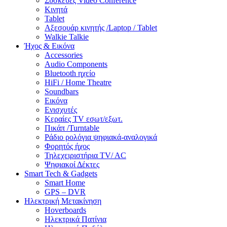
Συσκευές Video Conference
Κινητά
Tablet
Αξεσουάρ κινητής /Laptop / Tablet
Walkie Talkie
Ήχος & Εικόνα
Accessories
Audio Components
Bluetooth ηχείο
HiFi / Home Theatre
Soundbars
Εικόνα
Ενισχυτές
Κεραίες TV εσωτ/εξωτ.
Πικάπ /Turntable
Ράδιο ρολόγια ψηφιακά-αναλογικά
Φορητός ήχος
Τηλεχειριστήρια TV/ AC
Ψηφιακοί Δέκτες
Smart Tech & Gadgets
Smart Home
GPS – DVR
Ηλεκτρική Μετακίνηση
Hoverboards
Ηλεκτρικά Πατίνια