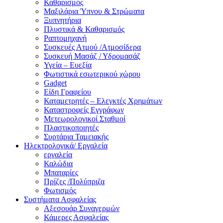
Καθαρισμός
Μαξιλάρια Ύπνου & Στρώματα
Ξυπνητήρια
Πλυστικά & Καθαρισμός
Ραπτομηχανή
Συσκευές Ατμού /Ατμοσίδερα
Συσκευή Μασάζ / Υδρομασάζ
Υγεία – Ευεξία
Φωτιστικά εσωτερικού χώρου
Gadget
Είδη Γραφείου
Καταμετρητές – Ελεγκτές Χρημάτων
Καταστροφείς Εγγράφων
Μετεωρολογικοί Σταθμοί
Πλαστικοποιητές
Συρτάρια Ταμειακής
Ηλεκτρολογικά/ Εργαλεία
εργαλεία
Καλώδια
Μπαταρίες
Πρίζες /Πολύπριζα
Φωτισμός
Συστήματα Ασφαλείας
Αξεσουάρ Συναγερμών
Κάμερες Ασφαλείας