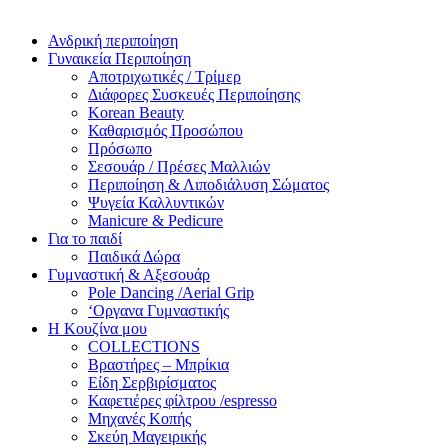
Ανδρική περιποίηση
Γυναικεία Περιποίηση
Αποτριχωτικές / Τρίμερ
Διάφορες Συσκευές Περιποίησης
Korean Beauty
Καθαρισμός Προσώπου
Πρόσωπο
Σεσουάρ / Πρέσες Μαλλιών
Περιποίηση & Λιποδιάλυση Σώματος
Ψυγεία Καλλυντικών
Manicure & Pedicure
Για το παιδί
Παιδικά Δώρα
Γυμναστική & Αξεσουάρ
Pole Dancing /Aerial Grip
‘Οργανα Γυμναστικής
Η Κουζίνα μου
COLLECTIONS
Βραστήρες – Μπρίκια
Είδη Σερβιρίσματος
Καφετιέρες φίλτρου /espresso
Μηχανές Κοπής
Σκεύη Μαγειρικής