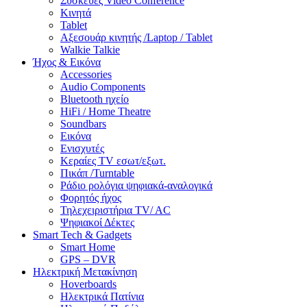
Συσκευές Video Conference
Κινητά
Tablet
Αξεσουάρ κινητής /Laptop / Tablet
Walkie Talkie
Ήχος & Εικόνα
Accessories
Audio Components
Bluetooth ηχείο
HiFi / Home Theatre
Soundbars
Εικόνα
Ενισχυτές
Κεραίες TV εσωτ/εξωτ.
Πικάπ /Turntable
Ράδιο ρολόγια ψηφιακά-αναλογικά
Φορητός ήχος
Τηλεχειριστήρια TV/ AC
Ψηφιακοί Δέκτες
Smart Tech & Gadgets
Smart Home
GPS – DVR
Ηλεκτρική Μετακίνηση
Hoverboards
Ηλεκτρικά Πατίνια