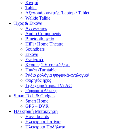
Κινητά
Tablet
Αξεσουάρ κινητής /Laptop / Tablet
Walkie Talkie
Ήχος & Εικόνα
Accessories
Audio Components
Bluetooth ηχείο
HiFi / Home Theatre
Soundbars
Εικόνα
Ενισχυτές
Κεραίες TV εσωτ/εξωτ.
Πικάπ /Turntable
Ράδιο ρολόγια ψηφιακά-αναλογικά
Φορητός ήχος
Τηλεχειριστήρια TV/ AC
Ψηφιακοί Δέκτες
Smart Tech & Gadgets
Smart Home
GPS – DVR
Ηλεκτρική Μετακίνηση
Hoverboards
Ηλεκτρικά Πατίνια
Ηλεκτρικά Ποδήλατα