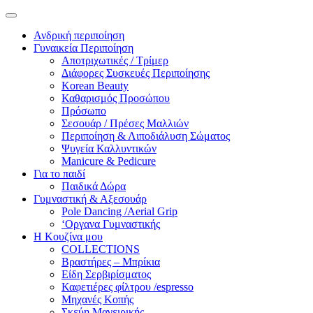
Ανδρική περιποίηση
Γυναικεία Περιποίηση
Αποτριχωτικές / Τρίμερ
Διάφορες Συσκευές Περιποίησης
Korean Beauty
Καθαρισμός Προσώπου
Πρόσωπο
Σεσουάρ / Πρέσες Μαλλιών
Περιποίηση & Λιποδιάλυση Σώματος
Ψυγεία Καλλυντικών
Manicure & Pedicure
Για το παιδί
Παιδικά Δώρα
Γυμναστική & Αξεσουάρ
Pole Dancing /Aerial Grip
‘Οργανα Γυμναστικής
Η Κουζίνα μου
COLLECTIONS
Βραστήρες – Μπρίκια
Είδη Σερβιρίσματος
Καφετιέρες φίλτρου /espresso
Μηχανές Κοπής
Σκεύη Μαγειρικής