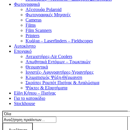
Φωτογραφικά
Αξεσουάρ Polaroid
Φωτογραφικές Μηχανές
Cameras
Films
Film Scanners
Printers
Κυάλια – Laserfinders – Fieldscopes
Αυτοκίνητο
Εποχιακό
Ανεμιστήρες-Air Coolers
Απωθητικά Εντόμων – Τρωκτικών
Θερμαντικά
Ιονιστές- Αφυγραντήρες-Υγραντήρες
Κλιματισμός Ψύξη-Θέρμανση
Σκούπες Ρομπότ Πισίνας & Αναλώσιμα
Ψύκτες & Εξαρτήματα
Είδη Κήπου – Πισίνας
Για το κατοικίδιο
Stockhouse