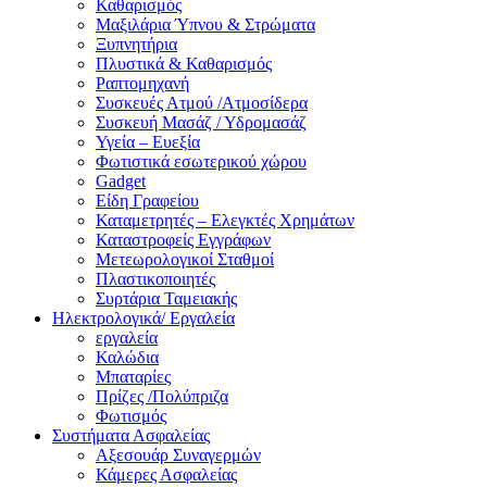
Καθαρισμός
Μαξιλάρια Ύπνου & Στρώματα
Ξυπνητήρια
Πλυστικά & Καθαρισμός
Ραπτομηχανή
Συσκευές Ατμού /Ατμοσίδερα
Συσκευή Μασάζ / Υδρομασάζ
Υγεία – Ευεξία
Φωτιστικά εσωτερικού χώρου
Gadget
Είδη Γραφείου
Καταμετρητές – Ελεγκτές Χρημάτων
Καταστροφείς Εγγράφων
Μετεωρολογικοί Σταθμοί
Πλαστικοποιητές
Συρτάρια Ταμειακής
Ηλεκτρολογικά/ Εργαλεία
εργαλεία
Καλώδια
Μπαταρίες
Πρίζες /Πολύπριζα
Φωτισμός
Συστήματα Ασφαλείας
Αξεσουάρ Συναγερμών
Κάμερες Ασφαλείας