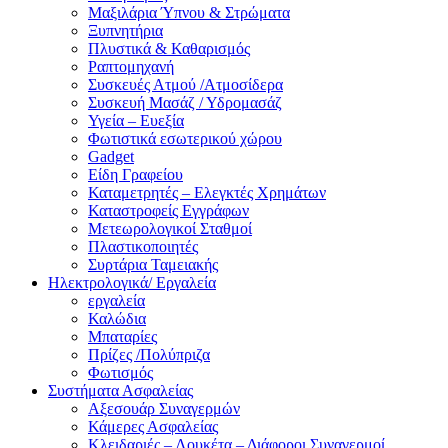
Μαξιλάρια Ύπνου & Στρώματα
Ξυπνητήρια
Πλυστικά & Καθαρισμός
Ραπτομηχανή
Συσκευές Ατμού /Ατμοσίδερα
Συσκευή Μασάζ / Υδρομασάζ
Υγεία – Ευεξία
Φωτιστικά εσωτερικού χώρου
Gadget
Είδη Γραφείου
Καταμετρητές – Ελεγκτές Χρημάτων
Καταστροφείς Εγγράφων
Μετεωρολογικοί Σταθμοί
Πλαστικοποιητές
Συρτάρια Ταμειακής
Ηλεκτρολογικά/ Εργαλεία
εργαλεία
Καλώδια
Μπαταρίες
Πρίζες /Πολύπριζα
Φωτισμός
Συστήματα Ασφαλείας
Αξεσουάρ Συναγερμών
Κάμερες Ασφαλείας
Κλειδαριές – Λουκέτα – Διάφοροι Συναγερμοί