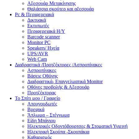
Αξεσουάρ Μετακίνησης
Θαλάσσια σκούτερ και αξεσουάρ
Pc & Περιφερειακά
Δικτυακά
Εκτυπωτές
Περιφερειακά Η/Υ
Barcode scanner
Monitor PC
Speakers/ Ηχεία
UPS/AVR
Web Cam
Διαδραστικά /Προτζέκτορες /Ασπροπίνακες
Ασπροπίνακες
Βάσεις Οθόνης
Διαδραστικά- Επαγγελματικά Monitor
Οθόνες προβολής & Αξεσουάρ
Προτζέκτορας
Το Σπίτι μου / Γραφείο
Αποχνουδωτές
Βρεφικά
Άπλωμα – Στέγνωμα
Είδη Μπάνιου
Ηλεκτρικές Οδοντόβουρτσες & Στοματική Υγιεινή
Ηλεκτρική Σκούπα -Σκουπάκια
Καθαρισμός