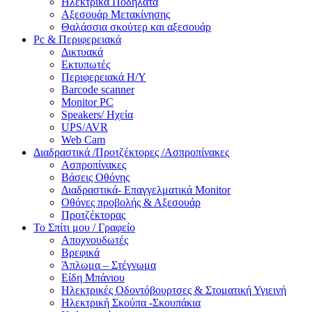
Ηλεκτρικά Ποδήλατα
Αξεσουάρ Μετακίνησης
Θαλάσσια σκούτερ και αξεσουάρ
Pc & Περιφερειακά
Δικτυακά
Εκτυπωτές
Περιφερειακά Η/Υ
Barcode scanner
Monitor PC
Speakers/ Ηχεία
UPS/AVR
Web Cam
Διαδραστικά /Προτζέκτορες /Ασπροπίνακες
Ασπροπίνακες
Βάσεις Οθόνης
Διαδραστικά- Επαγγελματικά Monitor
Οθόνες προβολής & Αξεσουάρ
Προτζέκτορας
Το Σπίτι μου / Γραφείο
Αποχνουδωτές
Βρεφικά
Άπλωμα – Στέγνωμα
Είδη Μπάνιου
Ηλεκτρικές Οδοντόβουρτσες & Στοματική Υγιεινή
Ηλεκτρική Σκούπα -Σκουπάκια