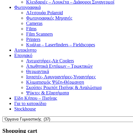
Κλειδαριές – Λουκέτα – Διάφοροι Συναγερμοί
Φωτογραφικά
Αξεσουάρ Polaroid
Φωτογραφικές Μηχανές
Cameras
Films
Film Scanners
Printers
Κυάλια – Laserfinders – Fieldscopes
Αυτοκίνητο
Εποχιακό
Ανεμιστήρες-Air Coolers
Απωθητικά Εντόμων – Τρωκτικών
Θερμαντικά
Ιονιστές- Αφυγραντήρες-Υγραντήρες
Κλιματισμός Ψύξη-Θέρμανση
Σκούπες Ρομπότ Πισίνας & Αναλώσιμα
Ψύκτες & Εξαρτήματα
Είδη Κήπου – Πισίνας
Για το κατοικίδιο
Stockhouse
Shopping cart