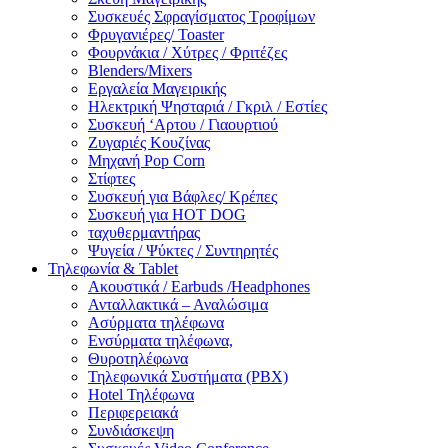
Συσκευές Σφραγίσματος Τροφίμων
Φρυγανιέρες/ Toaster
Φουρνάκια / Χύτρες / Φριτέζες
Blenders/Mixers
Εργαλεία Μαγειρικής
Ηλεκτρική Ψησταριά / Γκριλ / Eστίες
Συσκευή ‘Αρτου / Γιαουρτιού
Ζυγαριές Κουζίνας
Μηχανή Pop Corn
Στίφτες
Συσκευή για Βάφλες/ Κρέπες
Συσκευή για HOT DOG
ταχυθερμαντήρας
Ψυγεία / Ψύκτες / Συντηρητές
Τηλεφωνία & Tablet
Ακουστικά / Earbuds /Headphones
Ανταλλακτικά – Αναλώσιμα
Ασύρματα τηλέφωνα
Ενσύρματα τηλέφωνα,
Θυροτηλέφωνα
Τηλεφωνικά Συστήματα (PBX)
Hotel Τηλέφωνα
Περιφερειακά
Συνδιάσκεψη