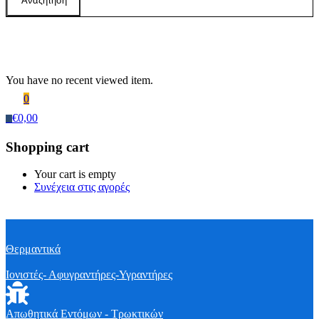
Αναζήτηση
Recently Viewed Products
You have no recent viewed item.
0
€
0,00
0
Shopping cart
Your cart is empty
Συνέχεια στις αγορές
Θερμαντικά
Ιονιστές- Αφυγραντήρες-Υγραντήρες
Απωθητικά Εντόμων - Τρωκτικών