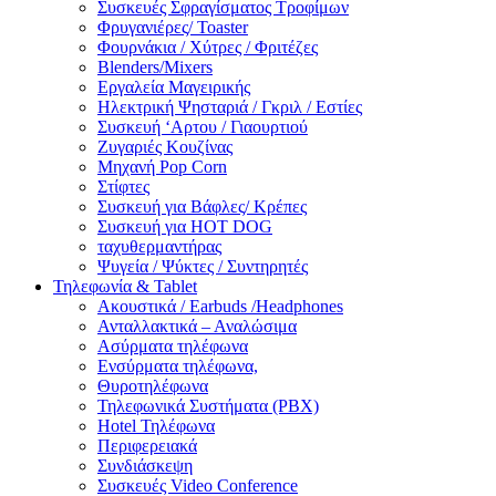
Συσκευές Σφραγίσματος Τροφίμων
Φρυγανιέρες/ Toaster
Φουρνάκια / Χύτρες / Φριτέζες
Blenders/Mixers
Εργαλεία Μαγειρικής
Ηλεκτρική Ψησταριά / Γκριλ / Eστίες
Συσκευή ‘Αρτου / Γιαουρτιού
Ζυγαριές Κουζίνας
Μηχανή Pop Corn
Στίφτες
Συσκευή για Βάφλες/ Κρέπες
Συσκευή για HOT DOG
ταχυθερμαντήρας
Ψυγεία / Ψύκτες / Συντηρητές
Τηλεφωνία & Tablet
Ακουστικά / Earbuds /Headphones
Ανταλλακτικά – Αναλώσιμα
Ασύρματα τηλέφωνα
Ενσύρματα τηλέφωνα,
Θυροτηλέφωνα
Τηλεφωνικά Συστήματα (PBX)
Hotel Τηλέφωνα
Περιφερειακά
Συνδιάσκεψη
Συσκευές Video Conference