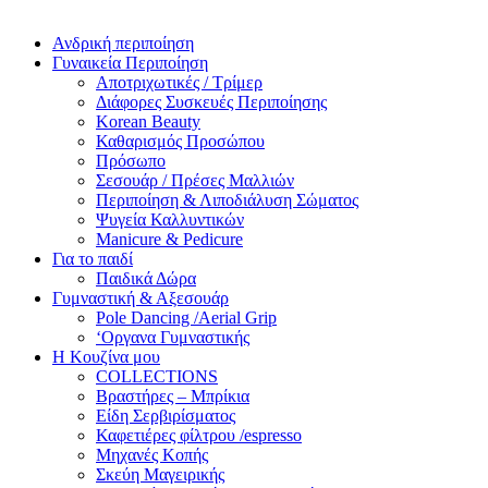
Ανδρική περιποίηση
Γυναικεία Περιποίηση
Αποτριχωτικές / Τρίμερ
Διάφορες Συσκευές Περιποίησης
Korean Beauty
Καθαρισμός Προσώπου
Πρόσωπο
Σεσουάρ / Πρέσες Μαλλιών
Περιποίηση & Λιποδιάλυση Σώματος
Ψυγεία Καλλυντικών
Manicure & Pedicure
Για το παιδί
Παιδικά Δώρα
Γυμναστική & Αξεσουάρ
Pole Dancing /Aerial Grip
‘Οργανα Γυμναστικής
Η Κουζίνα μου
COLLECTIONS
Βραστήρες – Μπρίκια
Είδη Σερβιρίσματος
Καφετιέρες φίλτρου /espresso
Μηχανές Κοπής
Σκεύη Μαγειρικής