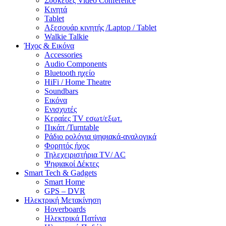
Συσκευές Video Conference
Κινητά
Tablet
Αξεσουάρ κινητής /Laptop / Tablet
Walkie Talkie
Ήχος & Εικόνα
Accessories
Audio Components
Bluetooth ηχείο
HiFi / Home Theatre
Soundbars
Εικόνα
Ενισχυτές
Κεραίες TV εσωτ/εξωτ.
Πικάπ /Turntable
Ράδιο ρολόγια ψηφιακά-αναλογικά
Φορητός ήχος
Τηλεχειριστήρια TV/ AC
Ψηφιακοί Δέκτες
Smart Tech & Gadgets
Smart Home
GPS – DVR
Ηλεκτρική Μετακίνηση
Hoverboards
Ηλεκτρικά Πατίνια