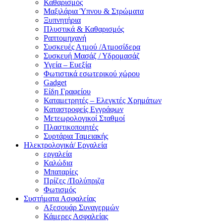
Καθαρισμός
Μαξιλάρια Ύπνου & Στρώματα
Ξυπνητήρια
Πλυστικά & Καθαρισμός
Ραπτομηχανή
Συσκευές Ατμού /Ατμοσίδερα
Συσκευή Μασάζ / Υδρομασάζ
Υγεία – Ευεξία
Φωτιστικά εσωτερικού χώρου
Gadget
Είδη Γραφείου
Καταμετρητές – Ελεγκτές Χρημάτων
Καταστροφείς Εγγράφων
Μετεωρολογικοί Σταθμοί
Πλαστικοποιητές
Συρτάρια Ταμειακής
Ηλεκτρολογικά/ Εργαλεία
εργαλεία
Καλώδια
Μπαταρίες
Πρίζες /Πολύπριζα
Φωτισμός
Συστήματα Ασφαλείας
Αξεσουάρ Συναγερμών
Κάμερες Ασφαλείας