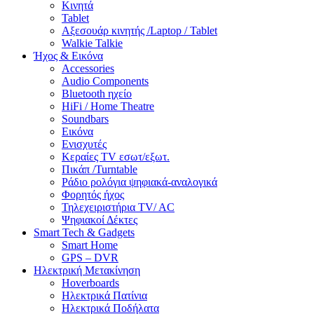
Κινητά
Tablet
Αξεσουάρ κινητής /Laptop / Tablet
Walkie Talkie
Ήχος & Εικόνα
Accessories
Audio Components
Bluetooth ηχείο
HiFi / Home Theatre
Soundbars
Εικόνα
Ενισχυτές
Κεραίες TV εσωτ/εξωτ.
Πικάπ /Turntable
Ράδιο ρολόγια ψηφιακά-αναλογικά
Φορητός ήχος
Τηλεχειριστήρια TV/ AC
Ψηφιακοί Δέκτες
Smart Tech & Gadgets
Smart Home
GPS – DVR
Ηλεκτρική Μετακίνηση
Hoverboards
Ηλεκτρικά Πατίνια
Ηλεκτρικά Ποδήλατα