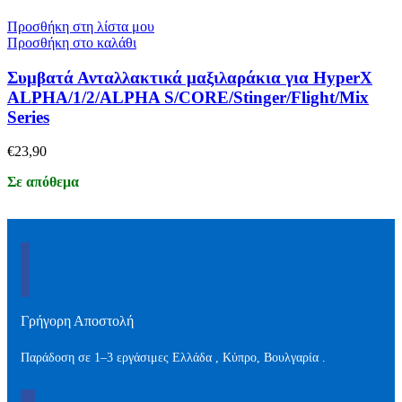
Προσθήκη στη λίστα μου
Προσθήκη στο καλάθι
Συμβατά Ανταλλακτικά μαξιλαράκια για HyperX
ALPHA/1/2/ALPHA S/CORE/Stinger/Flight/Mix
Series
€
23,90
Σε απόθεμα
Γρήγορη Αποστολή
Παράδοση σε 1–3 εργάσιμες Ελλάδα , Kύπρο, Βουλγαρία .