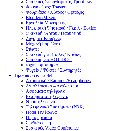
Συσκευές Σφραγίσματος Τροφίμων
Φρυγανιέρες/ Toaster
Φουρνάκια / Χύτρες / Φριτέζες
Blenders/Mixers
Εργαλεία Μαγειρικής
Ηλεκτρική Ψησταριά / Γκριλ / Eστίες
Συσκευή ‘Αρτου / Γιαουρτιού
Ζυγαριές Κουζίνας
Μηχανή Pop Corn
Στίφτες
Συσκευή για Βάφλες/ Κρέπες
Συσκευή για HOT DOG
ταχυθερμαντήρας
Ψυγεία / Ψύκτες / Συντηρητές
Τηλεφωνία & Tablet
Ακουστικά / Earbuds /Headphones
Ανταλλακτικά – Αναλώσιμα
Ασύρματα τηλέφωνα
Ενσύρματα τηλέφωνα,
Θυροτηλέφωνα
Τηλεφωνικά Συστήματα (PBX)
Hotel Τηλέφωνα
Περιφερειακά
Συνδιάσκεψη
Συσκευές Video Conference