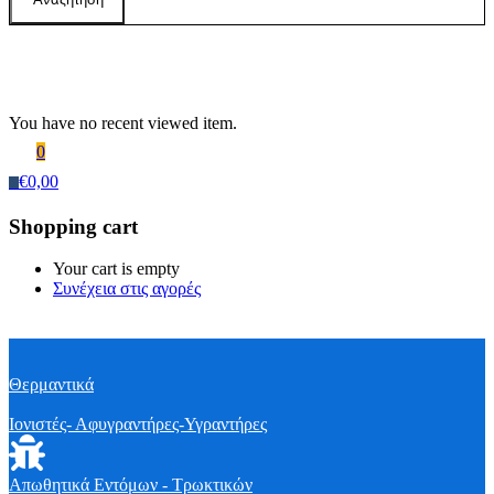
Recently Viewed Products
You have no recent viewed item.
0
€
0,00
0
Shopping cart
Your cart is empty
Συνέχεια στις αγορές
Θερμαντικά
Ιονιστές- Αφυγραντήρες-Υγραντήρες
Απωθητικά Εντόμων - Τρωκτικών