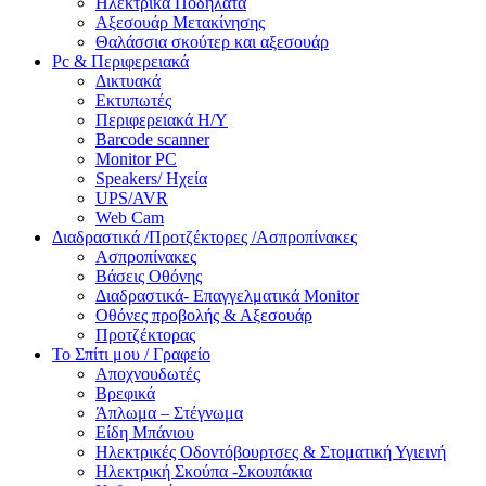
Ηλεκτρικά Ποδήλατα
Αξεσουάρ Μετακίνησης
Θαλάσσια σκούτερ και αξεσουάρ
Pc & Περιφερειακά
Δικτυακά
Εκτυπωτές
Περιφερειακά Η/Υ
Barcode scanner
Monitor PC
Speakers/ Ηχεία
UPS/AVR
Web Cam
Διαδραστικά /Προτζέκτορες /Ασπροπίνακες
Ασπροπίνακες
Βάσεις Οθόνης
Διαδραστικά- Επαγγελματικά Monitor
Οθόνες προβολής & Αξεσουάρ
Προτζέκτορας
Το Σπίτι μου / Γραφείο
Αποχνουδωτές
Βρεφικά
Άπλωμα – Στέγνωμα
Είδη Μπάνιου
Ηλεκτρικές Οδοντόβουρτσες & Στοματική Υγιεινή
Ηλεκτρική Σκούπα -Σκουπάκια