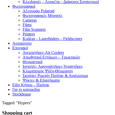
Κλειδαριές – Λουκέτα – Διάφοροι Συναγερμοί
Φωτογραφικά
Αξεσουάρ Polaroid
Φωτογραφικές Μηχανές
Cameras
Films
Film Scanners
Printers
Κυάλια – Laserfinders – Fieldscopes
Αυτοκίνητο
Εποχιακό
Ανεμιστήρες-Air Coolers
Απωθητικά Εντόμων – Τρωκτικών
Θερμαντικά
Ιονιστές- Αφυγραντήρες-Υγραντήρες
Κλιματισμός Ψύξη-Θέρμανση
Σκούπες Ρομπότ Πισίνας & Αναλώσιμα
Ψύκτες & Εξαρτήματα
Είδη Κήπου – Πισίνας
Για το κατοικίδιο
Stockhouse
Tagged: "Hyperx"
Shopping cart