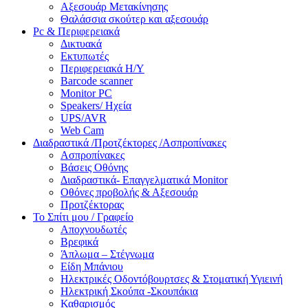
Αξεσουάρ Μετακίνησης
Θαλάσσια σκούτερ και αξεσουάρ
Pc & Περιφερειακά
Δικτυακά
Εκτυπωτές
Περιφερειακά Η/Υ
Barcode scanner
Monitor PC
Speakers/ Ηχεία
UPS/AVR
Web Cam
Διαδραστικά /Προτζέκτορες /Ασπροπίνακες
Ασπροπίνακες
Βάσεις Οθόνης
Διαδραστικά- Επαγγελματικά Monitor
Οθόνες προβολής & Αξεσουάρ
Προτζέκτορας
Το Σπίτι μου / Γραφείο
Αποχνουδωτές
Βρεφικά
Άπλωμα – Στέγνωμα
Είδη Μπάνιου
Ηλεκτρικές Οδοντόβουρτσες & Στοματική Υγιεινή
Ηλεκτρική Σκούπα -Σκουπάκια
Καθαρισμός