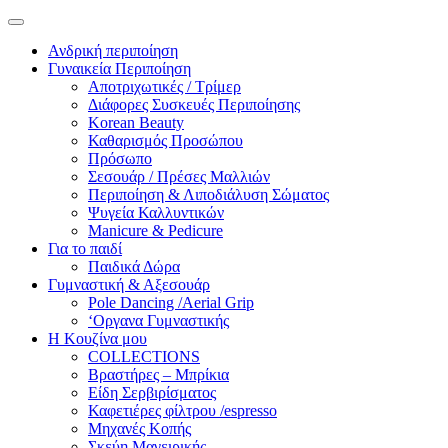
Ανδρική περιποίηση
Γυναικεία Περιποίηση
Αποτριχωτικές / Τρίμερ
Διάφορες Συσκευές Περιποίησης
Korean Beauty
Καθαρισμός Προσώπου
Πρόσωπο
Σεσουάρ / Πρέσες Μαλλιών
Περιποίηση & Λιποδιάλυση Σώματος
Ψυγεία Καλλυντικών
Manicure & Pedicure
Για το παιδί
Παιδικά Δώρα
Γυμναστική & Αξεσουάρ
Pole Dancing /Aerial Grip
‘Οργανα Γυμναστικής
Η Κουζίνα μου
COLLECTIONS
Βραστήρες – Μπρίκια
Είδη Σερβιρίσματος
Καφετιέρες φίλτρου /espresso
Μηχανές Κοπής
Σκεύη Μαγειρικής