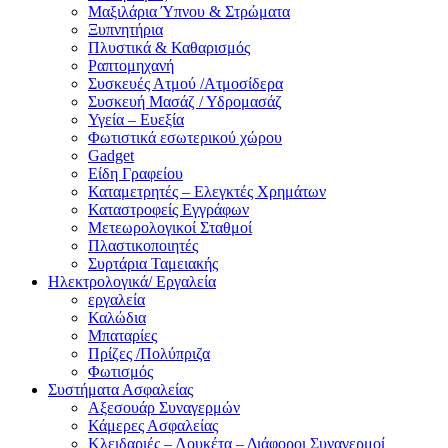
Μαξιλάρια Ύπνου & Στρώματα
Ξυπνητήρια
Πλυστικά & Καθαρισμός
Ραπτομηχανή
Συσκευές Ατμού /Ατμοσίδερα
Συσκευή Μασάζ / Υδρομασάζ
Υγεία – Ευεξία
Φωτιστικά εσωτερικού χώρου
Gadget
Είδη Γραφείου
Καταμετρητές – Ελεγκτές Χρημάτων
Καταστροφείς Εγγράφων
Μετεωρολογικοί Σταθμοί
Πλαστικοποιητές
Συρτάρια Ταμειακής
Ηλεκτρολογικά/ Εργαλεία
εργαλεία
Καλώδια
Μπαταρίες
Πρίζες /Πολύπριζα
Φωτισμός
Συστήματα Ασφαλείας
Αξεσουάρ Συναγερμών
Κάμερες Ασφαλείας
Κλειδαριές – Λουκέτα – Διάφοροι Συναγερμοί