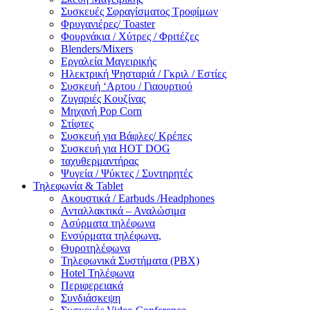
Συσκευές Σφραγίσματος Τροφίμων
Φρυγανιέρες/ Toaster
Φουρνάκια / Χύτρες / Φριτέζες
Blenders/Mixers
Εργαλεία Μαγειρικής
Ηλεκτρική Ψησταριά / Γκριλ / Eστίες
Συσκευή ‘Αρτου / Γιαουρτιού
Ζυγαριές Κουζίνας
Μηχανή Pop Corn
Στίφτες
Συσκευή για Βάφλες/ Κρέπες
Συσκευή για HOT DOG
ταχυθερμαντήρας
Ψυγεία / Ψύκτες / Συντηρητές
Τηλεφωνία & Tablet
Ακουστικά / Earbuds /Headphones
Ανταλλακτικά – Αναλώσιμα
Ασύρματα τηλέφωνα
Ενσύρματα τηλέφωνα,
Θυροτηλέφωνα
Τηλεφωνικά Συστήματα (PBX)
Hotel Τηλέφωνα
Περιφερειακά
Συνδιάσκεψη