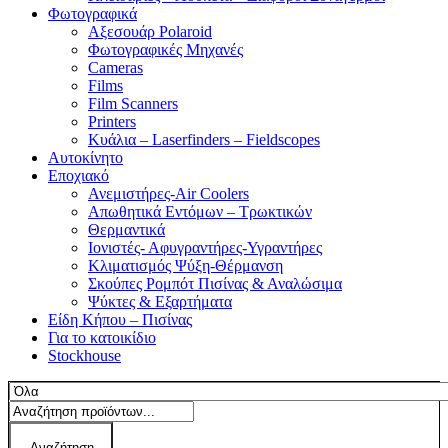
Φωτογραφικά
Αξεσουάρ Polaroid
Φωτογραφικές Μηχανές
Cameras
Films
Film Scanners
Printers
Κυάλια – Laserfinders – Fieldscopes
Αυτοκίνητο
Εποχιακό
Ανεμιστήρες-Air Coolers
Απωθητικά Εντόμων – Τρωκτικών
Θερμαντικά
Ιονιστές- Αφυγραντήρες-Υγραντήρες
Κλιματισμός Ψύξη-Θέρμανση
Σκούπες Ρομπότ Πισίνας & Αναλώσιμα
Ψύκτες & Εξαρτήματα
Είδη Κήπου – Πισίνας
Για το κατοικίδιο
Stockhouse
Αναζήτηση