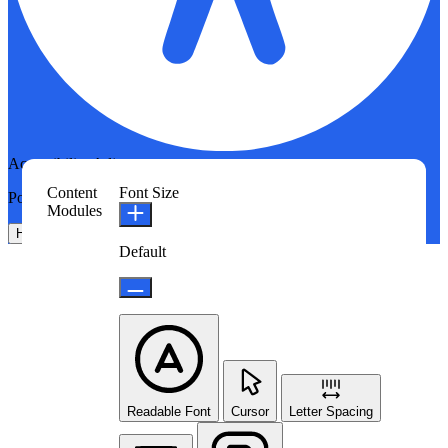
Accessibility Adjustments
Content
Font Size
Powered by
OneTap
Modules
Hide Toolbar
Default
Readable Font
Cursor
Letter Spacing