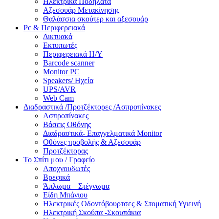
Ηλεκτρικά Ποδήλατα
Αξεσουάρ Μετακίνησης
Θαλάσσια σκούτερ και αξεσουάρ
Pc & Περιφερειακά
Δικτυακά
Εκτυπωτές
Περιφερειακά Η/Υ
Barcode scanner
Monitor PC
Speakers/ Ηχεία
UPS/AVR
Web Cam
Διαδραστικά /Προτζέκτορες /Ασπροπίνακες
Ασπροπίνακες
Βάσεις Οθόνης
Διαδραστικά- Επαγγελματικά Monitor
Οθόνες προβολής & Αξεσουάρ
Προτζέκτορας
Το Σπίτι μου / Γραφείο
Αποχνουδωτές
Βρεφικά
Άπλωμα – Στέγνωμα
Είδη Μπάνιου
Ηλεκτρικές Οδοντόβουρτσες & Στοματική Υγιεινή
Ηλεκτρική Σκούπα -Σκουπάκια