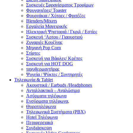
Συσκευές Σφραγίσματος Τροφίμων
Φρυγανιέρες/ Toaster
Φουρνάκια / Χύτρες / Φριτέζες
Blenders/Mixers
Εργαλεία Μαγειρικής
Ηλεκτρική Ψησταριά / Γκριλ / Eστίες
Συσκευή ‘Αρτου / Γιαουρτιού
Ζυγαριές Κουζίνας
Μηχανή Pop Corn
Στίφτες
Συσκευή για Βάφλες/ Κρέπες
Συσκευή για HOT DOG
ταχυθερμαντήρας
Ψυγεία / Ψύκτες / Συντηρητές
Τηλεφωνία & Tablet
Ακουστικά / Earbuds /Headphones
Ανταλλακτικά – Αναλώσιμα
Ασύρματα τηλέφωνα
Ενσύρματα τηλέφωνα,
Θυροτηλέφωνα
Τηλεφωνικά Συστήματα (PBX)
Hotel Τηλέφωνα
Περιφερειακά
Συνδιάσκεψη