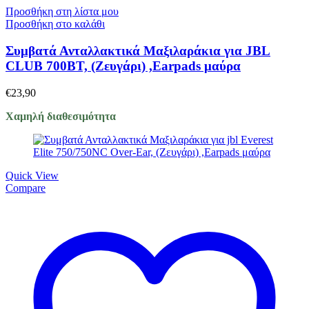
Προσθήκη στη λίστα μου
Προσθήκη στο καλάθι
Συμβατά Ανταλλακτικά Μαξιλαράκια για JBL
CLUB 700BT, (Ζευγάρι) ,Earpads μαύρα
€
23,90
Χαμηλή διαθεσιμότητα
Quick View
Compare