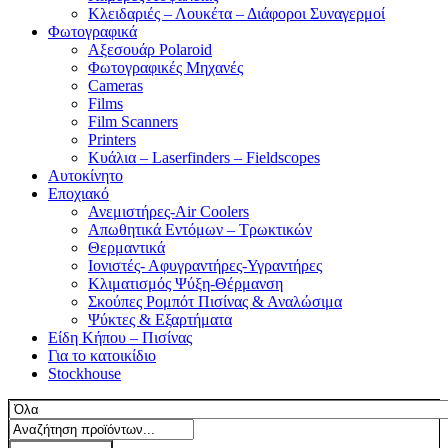
Κλειδαριές – Λουκέτα – Διάφοροι Συναγερμοί
Φωτογραφικά
Αξεσουάρ Polaroid
Φωτογραφικές Μηχανές
Cameras
Films
Film Scanners
Printers
Κυάλια – Laserfinders – Fieldscopes
Αυτοκίνητο
Εποχιακό
Ανεμιστήρες-Air Coolers
Απωθητικά Εντόμων – Τρωκτικών
Θερμαντικά
Ιονιστές- Αφυγραντήρες-Υγραντήρες
Κλιματισμός Ψύξη-Θέρμανση
Σκούπες Ρομπότ Πισίνας & Αναλώσιμα
Ψύκτες & Εξαρτήματα
Είδη Κήπου – Πισίνας
Για το κατοικίδιο
Stockhouse