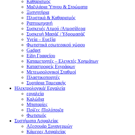
Καθαρισμός
Μαξιλάρια Ύπνου & Στρώματα
Ξυπνητήρια
Πλυστικά & Καθαρισμός
Ραπτομηχανή
Συσκευές Ατμού /Ατμοσίδερα
Συσκευή Μασάζ / Υδρομασάζ
Υγεία – Ευεξία
Φωτιστικά εσωτερικού χώρου
Gadget
Είδη Γραφείου
Καταμετρητές – Ελεγκτές Χρημάτων
Καταστροφείς Εγγράφων
Μετεωρολογικοί Σταθμοί
Πλαστικοποιητές
Συρτάρια Ταμειακής
Ηλεκτρολογικά/ Εργαλεία
εργαλεία
Καλώδια
Μπαταρίες
Πρίζες /Πολύπριζα
Φωτισμός
Συστήματα Ασφαλείας
Αξεσουάρ Συναγερμών
Κάμερες Ασφαλείας