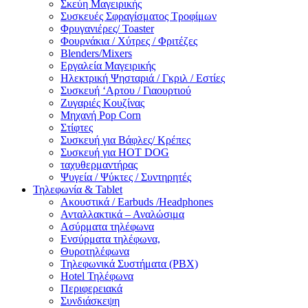
Σκεύη Μαγειρικής
Συσκευές Σφραγίσματος Τροφίμων
Φρυγανιέρες/ Toaster
Φουρνάκια / Χύτρες / Φριτέζες
Blenders/Mixers
Εργαλεία Μαγειρικής
Ηλεκτρική Ψησταριά / Γκριλ / Eστίες
Συσκευή ‘Αρτου / Γιαουρτιού
Ζυγαριές Κουζίνας
Μηχανή Pop Corn
Στίφτες
Συσκευή για Βάφλες/ Κρέπες
Συσκευή για HOT DOG
ταχυθερμαντήρας
Ψυγεία / Ψύκτες / Συντηρητές
Τηλεφωνία & Tablet
Ακουστικά / Earbuds /Headphones
Ανταλλακτικά – Αναλώσιμα
Ασύρματα τηλέφωνα
Ενσύρματα τηλέφωνα,
Θυροτηλέφωνα
Τηλεφωνικά Συστήματα (PBX)
Hotel Τηλέφωνα
Περιφερειακά
Συνδιάσκεψη