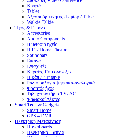
Συσκευές Video Conference
Κινητά
Tablet
Αξεσουάρ κινητής /Laptop / Tablet
Walkie Talkie
Ήχος & Εικόνα
Accessories
Audio Components
Bluetooth ηχείο
HiFi / Home Theatre
Soundbars
Εικόνα
Ενισχυτές
Κεραίες TV εσωτ/εξωτ.
Πικάπ /Turntable
Ράδιο ρολόγια ψηφιακά-αναλογικά
Φορητός ήχος
Τηλεχειριστήρια TV/ AC
Ψηφιακοί Δέκτες
Smart Tech & Gadgets
Smart Home
GPS – DVR
Ηλεκτρική Μετακίνηση
Hoverboards
Ηλεκτρικά Πατίνια