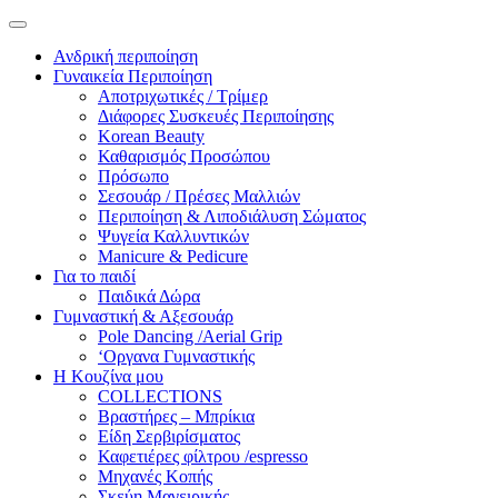
Ανδρική περιποίηση
Γυναικεία Περιποίηση
Αποτριχωτικές / Τρίμερ
Διάφορες Συσκευές Περιποίησης
Korean Beauty
Καθαρισμός Προσώπου
Πρόσωπο
Σεσουάρ / Πρέσες Μαλλιών
Περιποίηση & Λιποδιάλυση Σώματος
Ψυγεία Καλλυντικών
Manicure & Pedicure
Για το παιδί
Παιδικά Δώρα
Γυμναστική & Αξεσουάρ
Pole Dancing /Aerial Grip
‘Οργανα Γυμναστικής
Η Κουζίνα μου
COLLECTIONS
Βραστήρες – Μπρίκια
Είδη Σερβιρίσματος
Καφετιέρες φίλτρου /espresso
Μηχανές Κοπής
Σκεύη Μαγειρικής