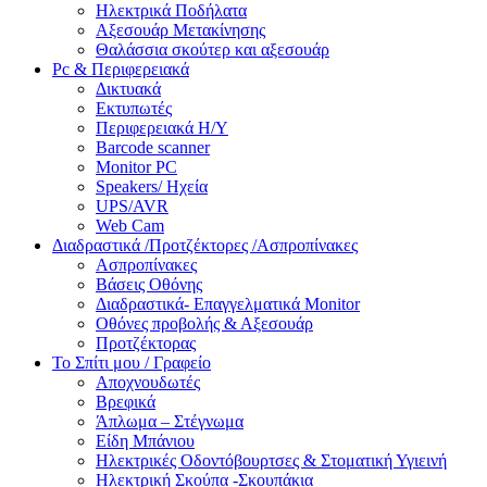
Ηλεκτρικά Ποδήλατα
Αξεσουάρ Μετακίνησης
Θαλάσσια σκούτερ και αξεσουάρ
Pc & Περιφερειακά
Δικτυακά
Εκτυπωτές
Περιφερειακά Η/Υ
Barcode scanner
Monitor PC
Speakers/ Ηχεία
UPS/AVR
Web Cam
Διαδραστικά /Προτζέκτορες /Ασπροπίνακες
Ασπροπίνακες
Βάσεις Οθόνης
Διαδραστικά- Επαγγελματικά Monitor
Οθόνες προβολής & Αξεσουάρ
Προτζέκτορας
Το Σπίτι μου / Γραφείο
Αποχνουδωτές
Βρεφικά
Άπλωμα – Στέγνωμα
Είδη Μπάνιου
Ηλεκτρικές Οδοντόβουρτσες & Στοματική Υγιεινή
Ηλεκτρική Σκούπα -Σκουπάκια