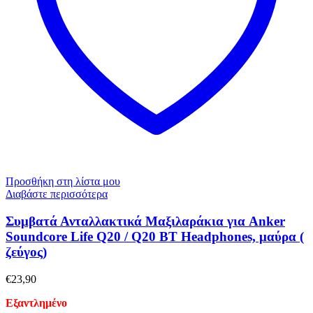
Προσθήκη στη λίστα μου
Διαβάστε περισσότερα
Συμβατά Ανταλλακτικά Μαξιλαράκια για Anker
Soundcore Life Q20 / Q20 BT Headphones, μαύρα (
ζεύγος)
€
23,90
Εξαντλημένο