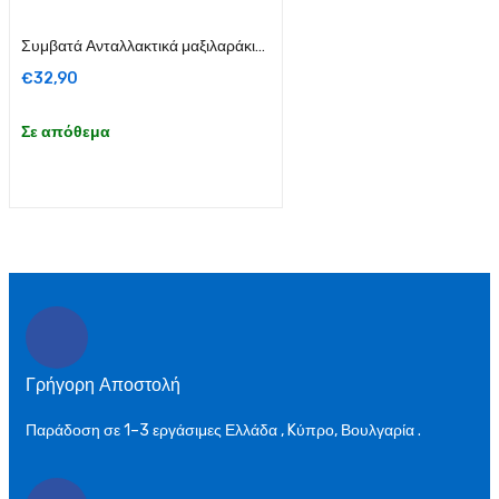
Προσθήκη στο καλάθι
Συμβατά Ανταλλακτικά μαξιλαράκια για Jabra Evolve2 40/65 Ear Cushions blk (ζευγάρι)
€
32,90
Σε απόθεμα
Γρήγορη Αποστολή
Παράδοση σε 1–3 εργάσιμες Ελλάδα , Kύπρο, Βουλγαρία .