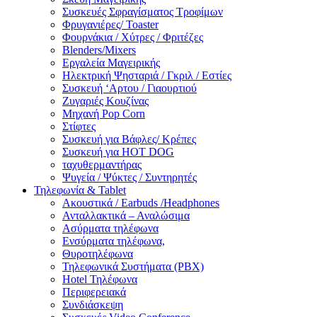
Συσκευές Σφραγίσματος Τροφίμων
Φρυγανιέρες/ Toaster
Φουρνάκια / Χύτρες / Φριτέζες
Blenders/Mixers
Εργαλεία Μαγειρικής
Ηλεκτρική Ψησταριά / Γκριλ / Eστίες
Συσκευή ‘Αρτου / Γιαουρτιού
Ζυγαριές Κουζίνας
Μηχανή Pop Corn
Στίφτες
Συσκευή για Βάφλες/ Κρέπες
Συσκευή για HOT DOG
ταχυθερμαντήρας
Ψυγεία / Ψύκτες / Συντηρητές
Τηλεφωνία & Tablet
Ακουστικά / Earbuds /Headphones
Ανταλλακτικά – Αναλώσιμα
Ασύρματα τηλέφωνα
Ενσύρματα τηλέφωνα,
Θυροτηλέφωνα
Τηλεφωνικά Συστήματα (PBX)
Hotel Τηλέφωνα
Περιφερειακά
Συνδιάσκεψη