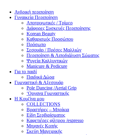
Ανδρική περιποίηση
Γυναικεία Περιποίηση
Αποτριχωτικές / Τρίμερ
Διάφορες Συσκευές Περιποίησης
Korean Beauty
Καθαρισμός Προσώπου
Πρόσωπο
Σεσουάρ / Πρέσες Μαλλιών
Περιποίηση & Λιποδιάλυση Σώματος
Ψυγεία Καλλυντικών
Manicure & Pedicure
Για το παιδί
Παιδικά Δώρα
Γυμναστική & Αξεσουάρ
Pole Dancing /Aerial Grip
‘Οργανα Γυμναστικής
Η Κουζίνα μου
COLLECTIONS
Βραστήρες – Μπρίκια
Είδη Σερβιρίσματος
Καφετιέρες φίλτρου /espresso
Μηχανές Κοπής
Σκεύη Μαγειρικής