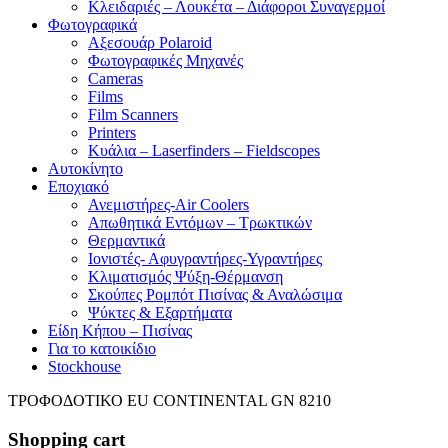
Κλειδαριές – Λουκέτα – Διάφοροι Συναγερμοί
Φωτογραφικά
Αξεσουάρ Polaroid
Φωτογραφικές Μηχανές
Cameras
Films
Film Scanners
Printers
Κυάλια – Laserfinders – Fieldscopes
Αυτοκίνητο
Εποχιακό
Ανεμιστήρες-Air Coolers
Απωθητικά Εντόμων – Τρωκτικών
Θερμαντικά
Ιονιστές- Αφυγραντήρες-Υγραντήρες
Κλιματισμός Ψύξη-Θέρμανση
Σκούπες Ρομπότ Πισίνας & Αναλώσιμα
Ψύκτες & Εξαρτήματα
Είδη Κήπου – Πισίνας
Για το κατοικίδιο
Stockhouse
ΤΡΟΦΟΔΟΤΙΚΟ EU CONTINENTAL GN 8210
Shopping cart