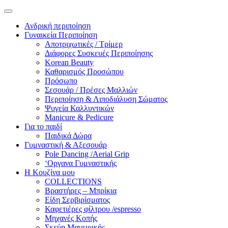
Ανδρική περιποίηση
Γυναικεία Περιποίηση
Αποτριχωτικές / Τρίμερ
Διάφορες Συσκευές Περιποίησης
Korean Beauty
Καθαρισμός Προσώπου
Πρόσωπο
Σεσουάρ / Πρέσες Μαλλιών
Περιποίηση & Λιποδιάλυση Σώματος
Ψυγεία Καλλυντικών
Manicure & Pedicure
Για το παιδί
Παιδικά Δώρα
Γυμναστική & Αξεσουάρ
Pole Dancing /Aerial Grip
‘Οργανα Γυμναστικής
Η Κουζίνα μου
COLLECTIONS
Βραστήρες – Μπρίκια
Είδη Σερβιρίσματος
Καφετιέρες φίλτρου /espresso
Μηχανές Κοπής
Σκεύη Μαγειρικής