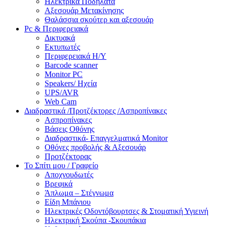
Ηλεκτρικά Ποδήλατα
Αξεσουάρ Μετακίνησης
Θαλάσσια σκούτερ και αξεσουάρ
Pc & Περιφερειακά
Δικτυακά
Εκτυπωτές
Περιφερειακά Η/Υ
Barcode scanner
Monitor PC
Speakers/ Ηχεία
UPS/AVR
Web Cam
Διαδραστικά /Προτζέκτορες /Ασπροπίνακες
Ασπροπίνακες
Βάσεις Οθόνης
Διαδραστικά- Επαγγελματικά Monitor
Οθόνες προβολής & Αξεσουάρ
Προτζέκτορας
Το Σπίτι μου / Γραφείο
Αποχνουδωτές
Βρεφικά
Άπλωμα – Στέγνωμα
Είδη Μπάνιου
Ηλεκτρικές Οδοντόβουρτσες & Στοματική Υγιεινή
Ηλεκτρική Σκούπα -Σκουπάκια