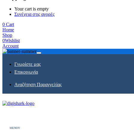
Your cart is empty
Συνέχεια στις αγορές
0
Cart
Home
Shop
0
Wishlist
Account
Γνωρίστε μας
Επικοινωνία
Αναζήτηση Παραγγελίας
MENOY