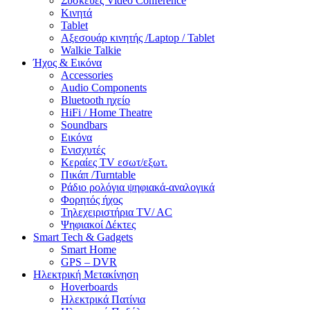
Συσκευές Video Conference
Κινητά
Tablet
Αξεσουάρ κινητής /Laptop / Tablet
Walkie Talkie
Ήχος & Εικόνα
Accessories
Audio Components
Bluetooth ηχείο
HiFi / Home Theatre
Soundbars
Εικόνα
Ενισχυτές
Κεραίες TV εσωτ/εξωτ.
Πικάπ /Turntable
Ράδιο ρολόγια ψηφιακά-αναλογικά
Φορητός ήχος
Τηλεχειριστήρια TV/ AC
Ψηφιακοί Δέκτες
Smart Tech & Gadgets
Smart Home
GPS – DVR
Ηλεκτρική Μετακίνηση
Hoverboards
Ηλεκτρικά Πατίνια