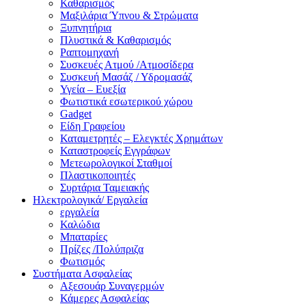
Καθαρισμός
Μαξιλάρια Ύπνου & Στρώματα
Ξυπνητήρια
Πλυστικά & Καθαρισμός
Ραπτομηχανή
Συσκευές Ατμού /Ατμοσίδερα
Συσκευή Μασάζ / Υδρομασάζ
Υγεία – Ευεξία
Φωτιστικά εσωτερικού χώρου
Gadget
Είδη Γραφείου
Καταμετρητές – Ελεγκτές Χρημάτων
Καταστροφείς Εγγράφων
Μετεωρολογικοί Σταθμοί
Πλαστικοποιητές
Συρτάρια Ταμειακής
Ηλεκτρολογικά/ Εργαλεία
εργαλεία
Καλώδια
Μπαταρίες
Πρίζες /Πολύπριζα
Φωτισμός
Συστήματα Ασφαλείας
Αξεσουάρ Συναγερμών
Κάμερες Ασφαλείας