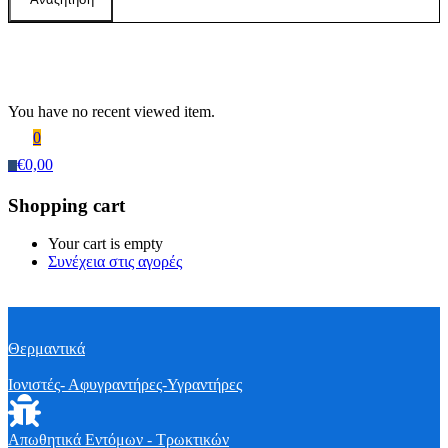
Recently Viewed Products
You have no recent viewed item.
0
€
0,00
0
Shopping cart
Your cart is empty
Συνέχεια στις αγορές
Θερμαντικά
Ιονιστές- Αφυγραντήρες-Υγραντήρες
Απωθητικά Εντόμων - Τρωκτικών