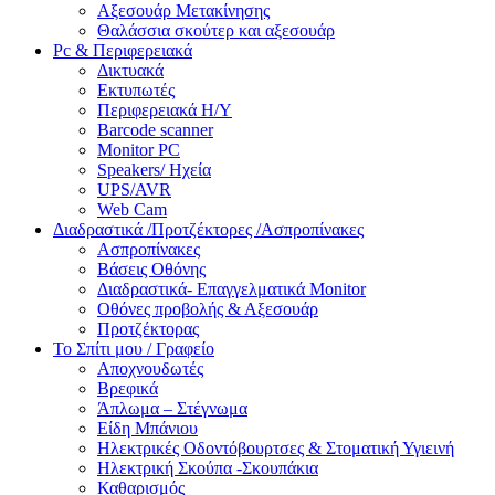
Αξεσουάρ Μετακίνησης
Θαλάσσια σκούτερ και αξεσουάρ
Pc & Περιφερειακά
Δικτυακά
Εκτυπωτές
Περιφερειακά Η/Υ
Barcode scanner
Monitor PC
Speakers/ Ηχεία
UPS/AVR
Web Cam
Διαδραστικά /Προτζέκτορες /Ασπροπίνακες
Ασπροπίνακες
Βάσεις Οθόνης
Διαδραστικά- Επαγγελματικά Monitor
Οθόνες προβολής & Αξεσουάρ
Προτζέκτορας
Το Σπίτι μου / Γραφείο
Αποχνουδωτές
Βρεφικά
Άπλωμα – Στέγνωμα
Είδη Μπάνιου
Ηλεκτρικές Οδοντόβουρτσες & Στοματική Υγιεινή
Ηλεκτρική Σκούπα -Σκουπάκια
Καθαρισμός