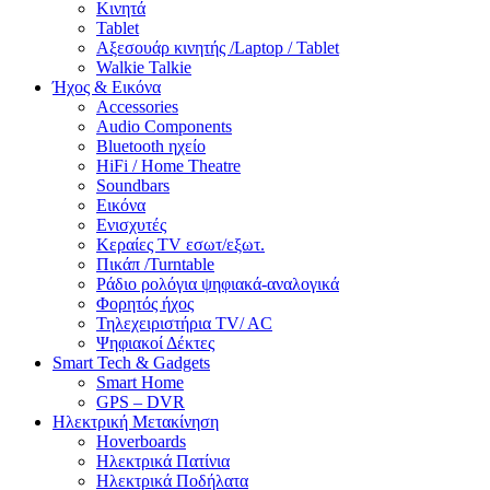
Κινητά
Tablet
Αξεσουάρ κινητής /Laptop / Tablet
Walkie Talkie
Ήχος & Εικόνα
Accessories
Audio Components
Bluetooth ηχείο
HiFi / Home Theatre
Soundbars
Εικόνα
Ενισχυτές
Κεραίες TV εσωτ/εξωτ.
Πικάπ /Turntable
Ράδιο ρολόγια ψηφιακά-αναλογικά
Φορητός ήχος
Τηλεχειριστήρια TV/ AC
Ψηφιακοί Δέκτες
Smart Tech & Gadgets
Smart Home
GPS – DVR
Ηλεκτρική Μετακίνηση
Hoverboards
Ηλεκτρικά Πατίνια
Ηλεκτρικά Ποδήλατα