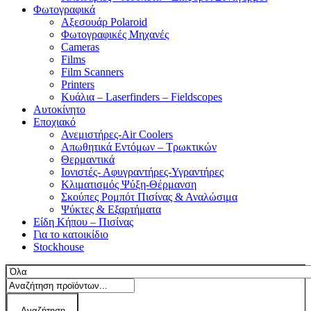
Φωτογραφικά
Αξεσουάρ Polaroid
Φωτογραφικές Μηχανές
Cameras
Films
Film Scanners
Printers
Κυάλια – Laserfinders – Fieldscopes
Αυτοκίνητο
Εποχιακό
Ανεμιστήρες-Air Coolers
Απωθητικά Εντόμων – Τρωκτικών
Θερμαντικά
Ιονιστές- Αφυγραντήρες-Υγραντήρες
Κλιματισμός Ψύξη-Θέρμανση
Σκούπες Ρομπότ Πισίνας & Αναλώσιμα
Ψύκτες & Εξαρτήματα
Είδη Κήπου – Πισίνας
Για το κατοικίδιο
Stockhouse
Αναζήτηση