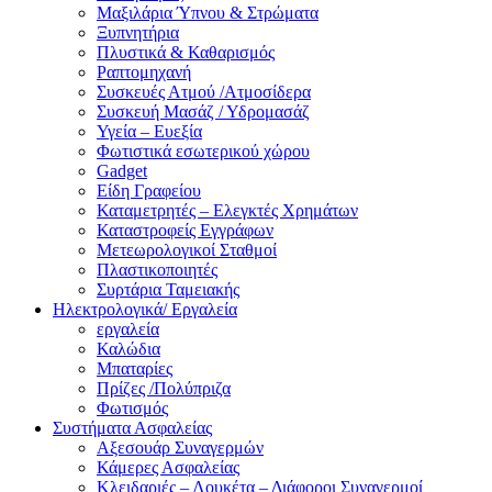
Μαξιλάρια Ύπνου & Στρώματα
Ξυπνητήρια
Πλυστικά & Καθαρισμός
Ραπτομηχανή
Συσκευές Ατμού /Ατμοσίδερα
Συσκευή Μασάζ / Υδρομασάζ
Υγεία – Ευεξία
Φωτιστικά εσωτερικού χώρου
Gadget
Είδη Γραφείου
Καταμετρητές – Ελεγκτές Χρημάτων
Καταστροφείς Εγγράφων
Μετεωρολογικοί Σταθμοί
Πλαστικοποιητές
Συρτάρια Ταμειακής
Ηλεκτρολογικά/ Εργαλεία
εργαλεία
Καλώδια
Μπαταρίες
Πρίζες /Πολύπριζα
Φωτισμός
Συστήματα Ασφαλείας
Αξεσουάρ Συναγερμών
Κάμερες Ασφαλείας
Κλειδαριές – Λουκέτα – Διάφοροι Συναγερμοί