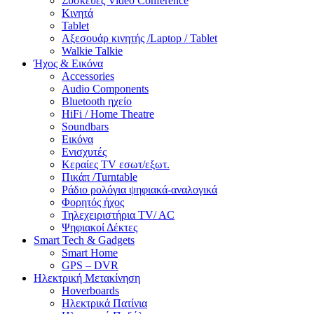
Συσκευές Video Conference
Κινητά
Tablet
Αξεσουάρ κινητής /Laptop / Tablet
Walkie Talkie
Ήχος & Εικόνα
Accessories
Audio Components
Bluetooth ηχείο
HiFi / Home Theatre
Soundbars
Εικόνα
Ενισχυτές
Κεραίες TV εσωτ/εξωτ.
Πικάπ /Turntable
Ράδιο ρολόγια ψηφιακά-αναλογικά
Φορητός ήχος
Τηλεχειριστήρια TV/ AC
Ψηφιακοί Δέκτες
Smart Tech & Gadgets
Smart Home
GPS – DVR
Ηλεκτρική Μετακίνηση
Hoverboards
Ηλεκτρικά Πατίνια