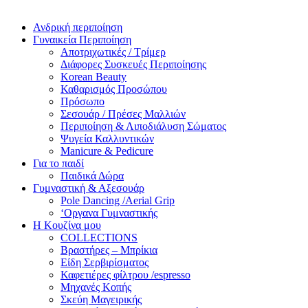
Ανδρική περιποίηση
Γυναικεία Περιποίηση
Αποτριχωτικές / Τρίμερ
Διάφορες Συσκευές Περιποίησης
Korean Beauty
Καθαρισμός Προσώπου
Πρόσωπο
Σεσουάρ / Πρέσες Μαλλιών
Περιποίηση & Λιποδιάλυση Σώματος
Ψυγεία Καλλυντικών
Manicure & Pedicure
Για το παιδί
Παιδικά Δώρα
Γυμναστική & Αξεσουάρ
Pole Dancing /Aerial Grip
‘Οργανα Γυμναστικής
Η Κουζίνα μου
COLLECTIONS
Βραστήρες – Μπρίκια
Είδη Σερβιρίσματος
Καφετιέρες φίλτρου /espresso
Μηχανές Κοπής
Σκεύη Μαγειρικής