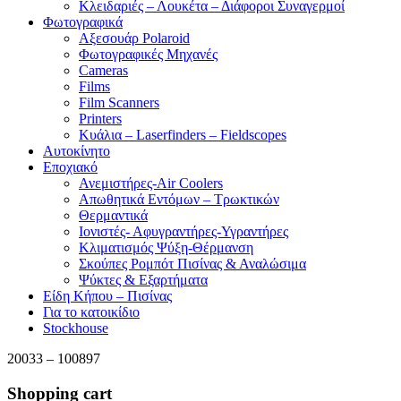
Κλειδαριές – Λουκέτα – Διάφοροι Συναγερμοί
Φωτογραφικά
Αξεσουάρ Polaroid
Φωτογραφικές Μηχανές
Cameras
Films
Film Scanners
Printers
Κυάλια – Laserfinders – Fieldscopes
Αυτοκίνητο
Εποχιακό
Ανεμιστήρες-Air Coolers
Απωθητικά Εντόμων – Τρωκτικών
Θερμαντικά
Ιονιστές- Αφυγραντήρες-Υγραντήρες
Κλιματισμός Ψύξη-Θέρμανση
Σκούπες Ρομπότ Πισίνας & Αναλώσιμα
Ψύκτες & Εξαρτήματα
Είδη Κήπου – Πισίνας
Για το κατοικίδιο
Stockhouse
20033 – 100897
Shopping cart