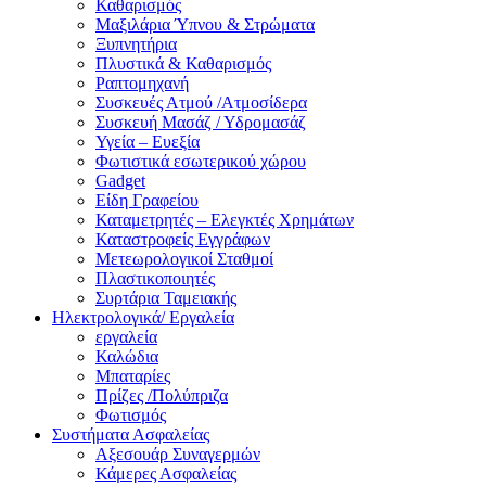
Καθαρισμός
Μαξιλάρια Ύπνου & Στρώματα
Ξυπνητήρια
Πλυστικά & Καθαρισμός
Ραπτομηχανή
Συσκευές Ατμού /Ατμοσίδερα
Συσκευή Μασάζ / Υδρομασάζ
Υγεία – Ευεξία
Φωτιστικά εσωτερικού χώρου
Gadget
Είδη Γραφείου
Καταμετρητές – Ελεγκτές Χρημάτων
Καταστροφείς Εγγράφων
Μετεωρολογικοί Σταθμοί
Πλαστικοποιητές
Συρτάρια Ταμειακής
Ηλεκτρολογικά/ Εργαλεία
εργαλεία
Καλώδια
Μπαταρίες
Πρίζες /Πολύπριζα
Φωτισμός
Συστήματα Ασφαλείας
Αξεσουάρ Συναγερμών
Κάμερες Ασφαλείας