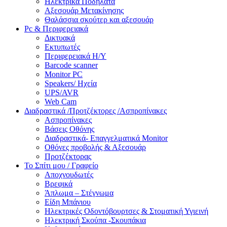
Ηλεκτρικά Ποδήλατα
Αξεσουάρ Μετακίνησης
Θαλάσσια σκούτερ και αξεσουάρ
Pc & Περιφερειακά
Δικτυακά
Εκτυπωτές
Περιφερειακά Η/Υ
Barcode scanner
Monitor PC
Speakers/ Ηχεία
UPS/AVR
Web Cam
Διαδραστικά /Προτζέκτορες /Ασπροπίνακες
Ασπροπίνακες
Βάσεις Οθόνης
Διαδραστικά- Επαγγελματικά Monitor
Οθόνες προβολής & Αξεσουάρ
Προτζέκτορας
Το Σπίτι μου / Γραφείο
Αποχνουδωτές
Βρεφικά
Άπλωμα – Στέγνωμα
Είδη Μπάνιου
Ηλεκτρικές Οδοντόβουρτσες & Στοματική Υγιεινή
Ηλεκτρική Σκούπα -Σκουπάκια