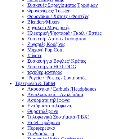
Συσκευές Σφραγίσματος Τροφίμων
Φρυγανιέρες/ Toaster
Φουρνάκια / Χύτρες / Φριτέζες
Blenders/Mixers
Εργαλεία Μαγειρικής
Ηλεκτρική Ψησταριά / Γκριλ / Eστίες
Συσκευή ‘Αρτου / Γιαουρτιού
Ζυγαριές Κουζίνας
Μηχανή Pop Corn
Στίφτες
Συσκευή για Βάφλες/ Κρέπες
Συσκευή για HOT DOG
ταχυθερμαντήρας
Ψυγεία / Ψύκτες / Συντηρητές
Τηλεφωνία & Tablet
Ακουστικά / Earbuds /Headphones
Ανταλλακτικά – Αναλώσιμα
Ασύρματα τηλέφωνα
Ενσύρματα τηλέφωνα,
Θυροτηλέφωνα
Τηλεφωνικά Συστήματα (PBX)
Hotel Τηλέφωνα
Περιφερειακά
Συνδιάσκεψη