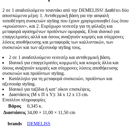
2 σε 1 αναδιπλούμενο τσαντάκι από την DEMELISS! Διαθέτει δύο
αποσπώμενα μέρη: 1. Αντιθερμική βάση για την ασφαλή
τοποθέτηση συσκευών styling που έχουν χρησιμοποιηθεί έως ότου
«κρυώσουν», και 2. Ευρύχωρο νεσεσέρ για τη φύλαξη και
μεταφορά αγαπημένων προϊόντων ομορφιάς. Είναι ιδανικό για
επαγγελματίες αλλά και όσους αναζητούν κομψές και σύγχρονες
λύσεις αποθήκευσης και μεταφοράς των καλλυντικών, των
συσκευών και των αξεσουάρ styling τους.
2 σε 1 αναδιπλούμενο νεσεσέρ και αντιθερμική βάση.
Ιδανικό για επαγγελματίες κομμωτές και κουρείς άλλα και
όσους αναζητούν κομψές και σύγχρονες λύσεις αποθήκευσης
συσκευών και προϊόντων styling.
Κατάλληλο για τη μεταφορά συσκευών, προϊόντων και
αξεσουάρ styling.
Ιδανικό για ταξίδια ή κατ’ οίκoν επισκέψεις.
Διαστάσεις (Μ x Π x Υ): 34 x 12 x 13 cm.
Επιπλέον πληροφορίες
Βάρος
0,345 κ.
Διαστάσεις
34,00 × 11,00 × 11,50 cm
brands
DEMELISS