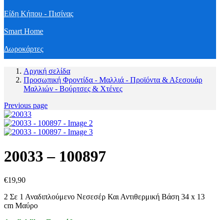
Είδη Κήπου - Πισίνας
Smart Home
Δωροκάρτες
Αρχική σελίδα
Προσωπική Φροντίδα - Μαλλιά - Προϊόντα & Αξεσουάρ
Μαλλιών - Βούρτσες & Χτένες
Previous page
20033 – 100897
€
19,90
2 Σε 1 Αναδιπλούμενο Νεσεσέρ Και Αντιθερμική Βάση 34 x 13
cm Μαύρο