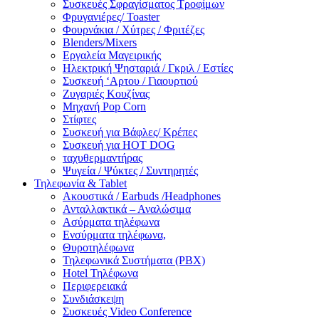
Συσκευές Σφραγίσματος Τροφίμων
Φρυγανιέρες/ Toaster
Φουρνάκια / Χύτρες / Φριτέζες
Blenders/Mixers
Εργαλεία Μαγειρικής
Ηλεκτρική Ψησταριά / Γκριλ / Eστίες
Συσκευή ‘Αρτου / Γιαουρτιού
Ζυγαριές Κουζίνας
Μηχανή Pop Corn
Στίφτες
Συσκευή για Βάφλες/ Κρέπες
Συσκευή για HOT DOG
ταχυθερμαντήρας
Ψυγεία / Ψύκτες / Συντηρητές
Τηλεφωνία & Tablet
Ακουστικά / Earbuds /Headphones
Ανταλλακτικά – Αναλώσιμα
Ασύρματα τηλέφωνα
Ενσύρματα τηλέφωνα,
Θυροτηλέφωνα
Τηλεφωνικά Συστήματα (PBX)
Hotel Τηλέφωνα
Περιφερειακά
Συνδιάσκεψη
Συσκευές Video Conference