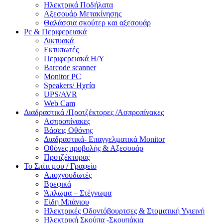
Ηλεκτρικά Ποδήλατα
Αξεσουάρ Μετακίνησης
Θαλάσσια σκούτερ και αξεσουάρ
Pc & Περιφερειακά
Δικτυακά
Εκτυπωτές
Περιφερειακά Η/Υ
Barcode scanner
Monitor PC
Speakers/ Ηχεία
UPS/AVR
Web Cam
Διαδραστικά /Προτζέκτορες /Ασπροπίνακες
Ασπροπίνακες
Βάσεις Οθόνης
Διαδραστικά- Επαγγελματικά Monitor
Οθόνες προβολής & Αξεσουάρ
Προτζέκτορας
Το Σπίτι μου / Γραφείο
Αποχνουδωτές
Βρεφικά
Άπλωμα – Στέγνωμα
Είδη Μπάνιου
Ηλεκτρικές Οδοντόβουρτσες & Στοματική Υγιεινή
Ηλεκτρική Σκούπα -Σκουπάκια