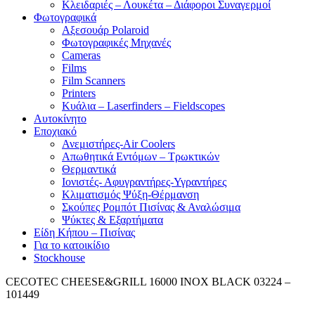
Κλειδαριές – Λουκέτα – Διάφοροι Συναγερμοί
Φωτογραφικά
Αξεσουάρ Polaroid
Φωτογραφικές Μηχανές
Cameras
Films
Film Scanners
Printers
Κυάλια – Laserfinders – Fieldscopes
Αυτοκίνητο
Εποχιακό
Ανεμιστήρες-Air Coolers
Απωθητικά Εντόμων – Τρωκτικών
Θερμαντικά
Ιονιστές- Αφυγραντήρες-Υγραντήρες
Κλιματισμός Ψύξη-Θέρμανση
Σκούπες Ρομπότ Πισίνας & Αναλώσιμα
Ψύκτες & Εξαρτήματα
Είδη Κήπου – Πισίνας
Για το κατοικίδιο
Stockhouse
CECOTEC CHEESE&GRILL 16000 INOX BLACK 03224 –
101449