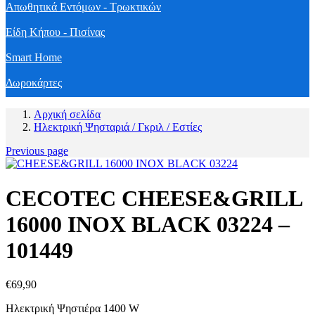
Απωθητικά Εντόμων - Τρωκτικών
Είδη Κήπου - Πισίνας
Smart Home
Δωροκάρτες
Αρχική σελίδα
Ηλεκτρική Ψησταριά / Γκριλ / Εστίες
Previous page
CECOTEC CHEESE&GRILL
16000 INOX BLACK 03224 –
101449
€
69,90
Ηλεκτρική Ψηστιέρα 1400 W