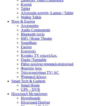
Συσκευές Video Conference
Κινητά
Tablet
Αξεσουάρ κινητής /Laptop / Tablet
Walkie Talkie
Ήχος & Εικόνα
Accessories
Audio Components
Bluetooth ηχείο
HiFi / Home Theatre
Soundbars
Εικόνα
Ενισχυτές
Κεραίες TV εσωτ/εξωτ.
Πικάπ /Turntable
Ράδιο ρολόγια ψηφιακά-αναλογικά
Φορητός ήχος
Τηλεχειριστήρια TV/ AC
Ψηφιακοί Δέκτες
Smart Tech & Gadgets
Smart Home
GPS – DVR
Ηλεκτρική Μετακίνηση
Hoverboards
Ηλεκτρικά Πατίνια