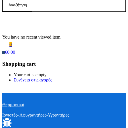
Αναζήτηση
Recently Viewed Products
You have no recent viewed item.
0
€
0,00
0
Shopping cart
Your cart is empty
Συνέχεια στις αγορές
Θερμαντικά
Ιονιστές- Αφυγραντήρες-Υγραντήρες