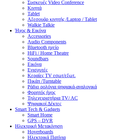
Συσκευές Video Conference
Κινητά
Tablet
Αξεσουάρ κινητής /Laptop / Tablet
Walkie Talkie
Ήχος & Εικόνα
Accessories
Audio Components
Bluetooth ηχείο
HiFi / Home Theatre
Soundbars
Εικόνα
Ενισχυτές
Κεραίες TV εσωτ/εξωτ.
Πικάπ /Turntable
Ράδιο ρολόγια ψηφιακά-αναλογικά
Φορητός ήχος
Τηλεχειριστήρια TV/ AC
Ψηφιακοί Δέκτες
Smart Tech & Gadgets
Smart Home
GPS – DVR
Ηλεκτρική Μετακίνηση
Hoverboards
Ηλεκτρικά Πατίνια