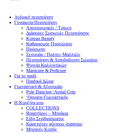
Ανδρική περιποίηση
Γυναικεία Περιποίηση
Αποτριχωτικές / Τρίμερ
Διάφορες Συσκευές Περιποίησης
Korean Beauty
Καθαρισμός Προσώπου
Πρόσωπο
Σεσουάρ / Πρέσες Μαλλιών
Περιποίηση & Λιποδιάλυση Σώματος
Ψυγεία Καλλυντικών
Manicure & Pedicure
Για το παιδί
Παιδικά Δώρα
Γυμναστική & Αξεσουάρ
Pole Dancing /Aerial Grip
‘Οργανα Γυμναστικής
Η Κουζίνα μου
COLLECTIONS
Βραστήρες – Μπρίκια
Είδη Σερβιρίσματος
Καφετιέρες φίλτρου /espresso
Μηχανές Κοπής