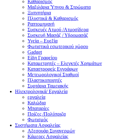
Καθαρισμός
Μαξιλάρια Ύπνου & Στρώματα
Ξυπνητήρια
Πλυστικά & Καθαρισμός
Ραπτομηχανή
Συσκευές Ατμού /Ατμοσίδερα
Συσκευή Μασάζ / Υδρομασάζ
Υγεία – Ευεξία
Φωτιστικά εσωτερικού χώρου
Gadget
Είδη Γραφείου
Καταμετρητές – Ελεγκτές Χρημάτων
Καταστροφείς Εγγράφων
Μετεωρολογικοί Σταθμοί
Πλαστικοποιητές
Συρτάρια Ταμειακής
Ηλεκτρολογικά/ Εργαλεία
εργαλεία
Καλώδια
Μπαταρίες
Πρίζες /Πολύπριζα
Φωτισμός
Συστήματα Ασφαλείας
Αξεσουάρ Συναγερμών
Κάμερες Ασφαλείας