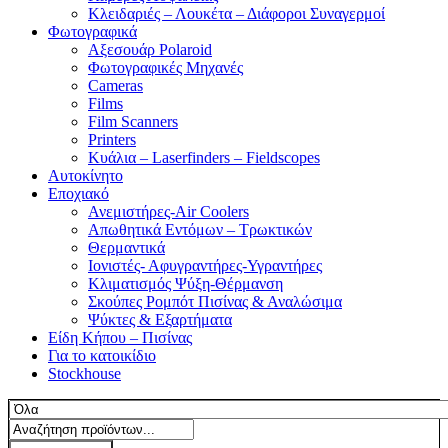
Κλειδαριές – Λουκέτα – Διάφοροι Συναγερμοί
Φωτογραφικά
Αξεσουάρ Polaroid
Φωτογραφικές Μηχανές
Cameras
Films
Film Scanners
Printers
Κυάλια – Laserfinders – Fieldscopes
Αυτοκίνητο
Εποχιακό
Ανεμιστήρες-Air Coolers
Απωθητικά Εντόμων – Τρωκτικών
Θερμαντικά
Ιονιστές- Αφυγραντήρες-Υγραντήρες
Κλιματισμός Ψύξη-Θέρμανση
Σκούπες Ρομπότ Πισίνας & Αναλώσιμα
Ψύκτες & Εξαρτήματα
Είδη Κήπου – Πισίνας
Για το κατοικίδιο
Stockhouse