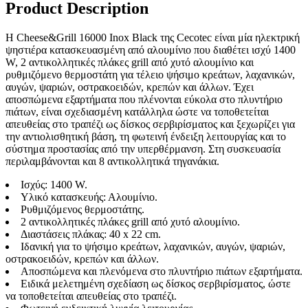
Product Description
Η Cheese&Grill 16000 Inox Black της Cecotec είναι μία ηλεκτρική
ψηστιέρα κατασκευασμένη από αλουμίνιο που διαθέτει ισχύ 1400
W, 2 αντικολλητικές πλάκες grill από χυτό αλουμίνιο και
ρυθμιζόμενο θερμοστάτη για τέλειο ψήσιμο κρεάτων, λαχανικών,
αυγών, ψαριών, οστρακοειδών, κρεπών και άλλων. Έχει
αποσπώμενα εξαρτήματα που πλένονται εύκολα στο πλυντήριο
πιάτων, είναι σχεδιασμένη κατάλληλα ώστε να τοποθετείται
απευθείας στο τραπέζι ως δίσκος σερβιρίσματος και ξεχωρίζει για
την αντιολισθητική βάση, τη φωτεινή ένδειξη λειτουργίας και το
σύστημα προστασίας από την υπερθέρμανση. Στη συσκευασία
περιλαμβάνονται και 8 αντικολλητικά τηγανάκια.
Ισχύς: 1400 W.
Υλικό κατασκευής: Αλουμίνιο.
Ρυθμιζόμενος θερμοστάτης.
2 αντικολλητικές πλάκες grill από χυτό αλουμίνιο.
Διαστάσεις πλάκας: 40 x 22 cm.
Ιδανική για το ψήσιμο κρεάτων, λαχανικών, αυγών, ψαριών,
οστρακοειδών, κρεπών και άλλων.
Αποσπώμενα και πλενόμενα στο πλυντήριο πιάτων εξαρτήματα.
Ειδικά μελετημένη σχεδίαση ως δίσκος σερβιρίσματος, ώστε
να τοποθετείται απευθείας στο τραπέζι.