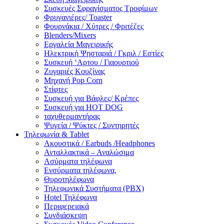
Συσκευές Σφραγίσματος Τροφίμων
Φρυγανιέρες/ Toaster
Φουρνάκια / Χύτρες / Φριτέζες
Blenders/Mixers
Εργαλεία Μαγειρικής
Ηλεκτρική Ψησταριά / Γκριλ / Eστίες
Συσκευή ‘Αρτου / Γιαουρτιού
Ζυγαριές Κουζίνας
Μηχανή Pop Corn
Στίφτες
Συσκευή για Βάφλες/ Κρέπες
Συσκευή για HOT DOG
ταχυθερμαντήρας
Ψυγεία / Ψύκτες / Συντηρητές
Τηλεφωνία & Tablet
Ακουστικά / Earbuds /Headphones
Ανταλλακτικά – Αναλώσιμα
Ασύρματα τηλέφωνα
Ενσύρματα τηλέφωνα,
Θυροτηλέφωνα
Τηλεφωνικά Συστήματα (PBX)
Hotel Τηλέφωνα
Περιφερειακά
Συνδιάσκεψη