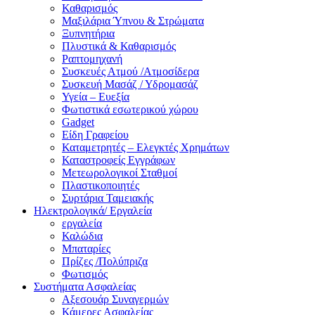
Καθαρισμός
Μαξιλάρια Ύπνου & Στρώματα
Ξυπνητήρια
Πλυστικά & Καθαρισμός
Ραπτομηχανή
Συσκευές Ατμού /Ατμοσίδερα
Συσκευή Μασάζ / Υδρομασάζ
Υγεία – Ευεξία
Φωτιστικά εσωτερικού χώρου
Gadget
Είδη Γραφείου
Καταμετρητές – Ελεγκτές Χρημάτων
Καταστροφείς Εγγράφων
Μετεωρολογικοί Σταθμοί
Πλαστικοποιητές
Συρτάρια Ταμειακής
Ηλεκτρολογικά/ Εργαλεία
εργαλεία
Καλώδια
Μπαταρίες
Πρίζες /Πολύπριζα
Φωτισμός
Συστήματα Ασφαλείας
Αξεσουάρ Συναγερμών
Κάμερες Ασφαλείας