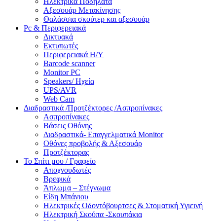
Ηλεκτρικά Ποδήλατα
Αξεσουάρ Μετακίνησης
Θαλάσσια σκούτερ και αξεσουάρ
Pc & Περιφερειακά
Δικτυακά
Εκτυπωτές
Περιφερειακά Η/Υ
Barcode scanner
Monitor PC
Speakers/ Ηχεία
UPS/AVR
Web Cam
Διαδραστικά /Προτζέκτορες /Ασπροπίνακες
Ασπροπίνακες
Βάσεις Οθόνης
Διαδραστικά- Επαγγελματικά Monitor
Οθόνες προβολής & Αξεσουάρ
Προτζέκτορας
Το Σπίτι μου / Γραφείο
Αποχνουδωτές
Βρεφικά
Άπλωμα – Στέγνωμα
Είδη Μπάνιου
Ηλεκτρικές Οδοντόβουρτσες & Στοματική Υγιεινή
Ηλεκτρική Σκούπα -Σκουπάκια