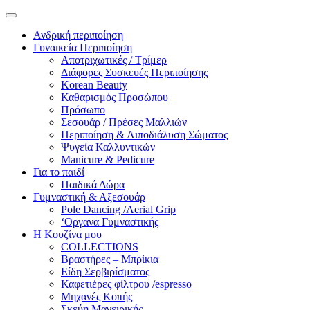
Ανδρική περιποίηση
Γυναικεία Περιποίηση
Αποτριχωτικές / Τρίμερ
Διάφορες Συσκευές Περιποίησης
Korean Beauty
Καθαρισμός Προσώπου
Πρόσωπο
Σεσουάρ / Πρέσες Μαλλιών
Περιποίηση & Λιποδιάλυση Σώματος
Ψυγεία Καλλυντικών
Manicure & Pedicure
Για το παιδί
Παιδικά Δώρα
Γυμναστική & Αξεσουάρ
Pole Dancing /Aerial Grip
‘Οργανα Γυμναστικής
Η Κουζίνα μου
COLLECTIONS
Βραστήρες – Μπρίκια
Είδη Σερβιρίσματος
Καφετιέρες φίλτρου /espresso
Μηχανές Κοπής
Σκεύη Μαγειρικής