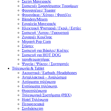
Σκεύη Μαγειρικής
Συσκευές Σφραγίσματος Τροφίμων
Φρυγανιέρες/ Toaster
Φουρνάκια / Χύτρες / Φριτέζες
Blenders/Mixers
Εργαλεία Μαγειρικής
Ηλεκτρική Ψησταριά / Γκριλ / Eστίες
Συσκευή ‘Αρτου / Γιαουρτιού
Ζυγαριές Κουζίνας
Μηχανή Pop Corn
Στίφτες
Συσκευή για Βάφλες/ Κρέπες
Συσκευή για HOT DOG
ταχυθερμαντήρας
Ψυγεία / Ψύκτες / Συντηρητές
Τηλεφωνία & Tablet
Ακουστικά / Earbuds /Headphones
Ανταλλακτικά – Αναλώσιμα
Ασύρματα τηλέφωνα
Ενσύρματα τηλέφωνα,
Θυροτηλέφωνα
Τηλεφωνικά Συστήματα (PBX)
Hotel Τηλέφωνα
Περιφερειακά
Συνδιάσκεψη