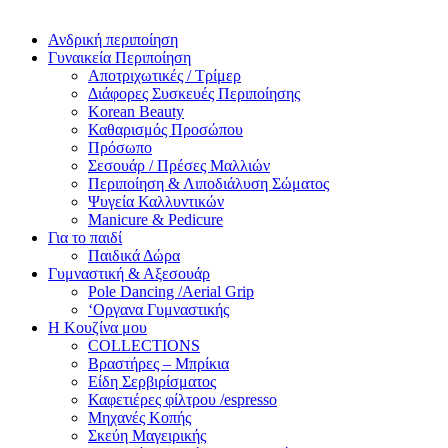
Ανδρική περιποίηση
Γυναικεία Περιποίηση
Αποτριχωτικές / Τρίμερ
Διάφορες Συσκευές Περιποίησης
Korean Beauty
Καθαρισμός Προσώπου
Πρόσωπο
Σεσουάρ / Πρέσες Μαλλιών
Περιποίηση & Λιποδιάλυση Σώματος
Ψυγεία Καλλυντικών
Manicure & Pedicure
Για το παιδί
Παιδικά Δώρα
Γυμναστική & Αξεσουάρ
Pole Dancing /Aerial Grip
‘Οργανα Γυμναστικής
Η Κουζίνα μου
COLLECTIONS
Βραστήρες – Μπρίκια
Είδη Σερβιρίσματος
Καφετιέρες φίλτρου /espresso
Μηχανές Κοπής
Σκεύη Μαγειρικής