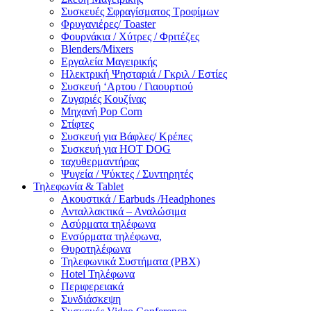
Συσκευές Σφραγίσματος Τροφίμων
Φρυγανιέρες/ Toaster
Φουρνάκια / Χύτρες / Φριτέζες
Blenders/Mixers
Εργαλεία Μαγειρικής
Ηλεκτρική Ψησταριά / Γκριλ / Eστίες
Συσκευή ‘Αρτου / Γιαουρτιού
Ζυγαριές Κουζίνας
Μηχανή Pop Corn
Στίφτες
Συσκευή για Βάφλες/ Κρέπες
Συσκευή για HOT DOG
ταχυθερμαντήρας
Ψυγεία / Ψύκτες / Συντηρητές
Τηλεφωνία & Tablet
Ακουστικά / Earbuds /Headphones
Ανταλλακτικά – Αναλώσιμα
Ασύρματα τηλέφωνα
Ενσύρματα τηλέφωνα,
Θυροτηλέφωνα
Τηλεφωνικά Συστήματα (PBX)
Hotel Τηλέφωνα
Περιφερειακά
Συνδιάσκεψη