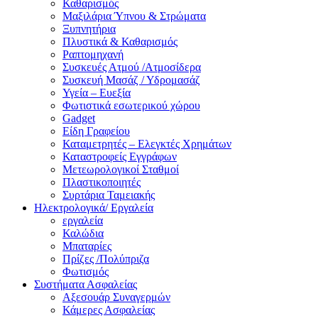
Καθαρισμός
Μαξιλάρια Ύπνου & Στρώματα
Ξυπνητήρια
Πλυστικά & Καθαρισμός
Ραπτομηχανή
Συσκευές Ατμού /Ατμοσίδερα
Συσκευή Μασάζ / Υδρομασάζ
Υγεία – Ευεξία
Φωτιστικά εσωτερικού χώρου
Gadget
Είδη Γραφείου
Καταμετρητές – Ελεγκτές Χρημάτων
Καταστροφείς Εγγράφων
Μετεωρολογικοί Σταθμοί
Πλαστικοποιητές
Συρτάρια Ταμειακής
Ηλεκτρολογικά/ Εργαλεία
εργαλεία
Καλώδια
Μπαταρίες
Πρίζες /Πολύπριζα
Φωτισμός
Συστήματα Ασφαλείας
Αξεσουάρ Συναγερμών
Κάμερες Ασφαλείας