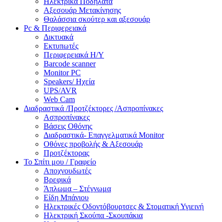
Ηλεκτρικά Ποδήλατα
Αξεσουάρ Μετακίνησης
Θαλάσσια σκούτερ και αξεσουάρ
Pc & Περιφερειακά
Δικτυακά
Εκτυπωτές
Περιφερειακά Η/Υ
Barcode scanner
Monitor PC
Speakers/ Ηχεία
UPS/AVR
Web Cam
Διαδραστικά /Προτζέκτορες /Ασπροπίνακες
Ασπροπίνακες
Βάσεις Οθόνης
Διαδραστικά- Επαγγελματικά Monitor
Οθόνες προβολής & Αξεσουάρ
Προτζέκτορας
Το Σπίτι μου / Γραφείο
Αποχνουδωτές
Βρεφικά
Άπλωμα – Στέγνωμα
Είδη Μπάνιου
Ηλεκτρικές Οδοντόβουρτσες & Στοματική Υγιεινή
Ηλεκτρική Σκούπα -Σκουπάκια