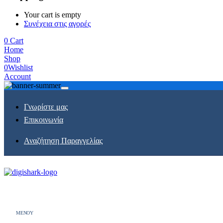
Your cart is empty
Συνέχεια στις αγορές
0
Cart
Home
Shop
0
Wishlist
Account
Γνωρίστε μας
Επικοινωνία
Αναζήτηση Παραγγελίας
MENOY