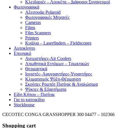
Κλειδαριές – Λουκέτα – Διάφοροι Συναγερμοί
Φωτογραφικά
Αξεσουάρ Polaroid
Φωτογραφικές Μηχανές
Cameras
Films
Film Scanners
Printers
Κυάλια – Laserfinders – Fieldscopes
Αυτοκίνητο
Εποχιακό
Ανεμιστήρες-Air Coolers
Απωθητικά Εντόμων – Τρωκτικών
Θερμαντικά
Ιονιστές- Αφυγραντήρες-Υγραντήρες
Κλιματισμός Ψύξη-Θέρμανση
Σκούπες Ρομπότ Πισίνας & Αναλώσιμα
Ψύκτες & Εξαρτήματα
Είδη Κήπου – Πισίνας
Για το κατοικίδιο
Stockhouse
CECOTEC CONGA GRASSHOPPER 300 04477 – 102366
Shopping cart