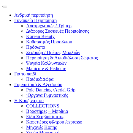
Ανδρική περιποίηση
Γυναικεία Περιποίηση
Αποτριχωτικές / Τρίμερ
Διάφορες Συσκευές Περιποίησης
Korean Beauty
Καθαρισμός Προσώπου
Πρόσωπο
Σεσουάρ / Πρέσες Μαλλιών
Περιποίηση & Λιποδιάλυση Σώματος
Ψυγεία Καλλυντικών
Manicure & Pedicure
Για το παιδί
Παιδικά Δώρα
Γυμναστική & Αξεσουάρ
Pole Dancing /Aerial Grip
‘Οργανα Γυμναστικής
Η Κουζίνα μου
COLLECTIONS
Βραστήρες – Μπρίκια
Είδη Σερβιρίσματος
Καφετιέρες φίλτρου /espresso
Μηχανές Κοπής
Σκεύη Μαγειρικής