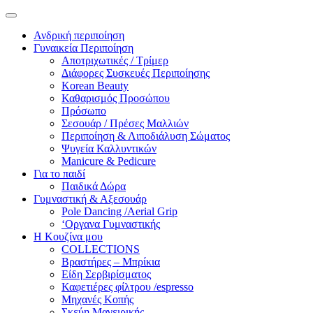
Ανδρική περιποίηση
Γυναικεία Περιποίηση
Αποτριχωτικές / Τρίμερ
Διάφορες Συσκευές Περιποίησης
Korean Beauty
Καθαρισμός Προσώπου
Πρόσωπο
Σεσουάρ / Πρέσες Μαλλιών
Περιποίηση & Λιποδιάλυση Σώματος
Ψυγεία Καλλυντικών
Manicure & Pedicure
Για το παιδί
Παιδικά Δώρα
Γυμναστική & Αξεσουάρ
Pole Dancing /Aerial Grip
‘Οργανα Γυμναστικής
Η Κουζίνα μου
COLLECTIONS
Βραστήρες – Μπρίκια
Είδη Σερβιρίσματος
Καφετιέρες φίλτρου /espresso
Μηχανές Κοπής
Σκεύη Μαγειρικής