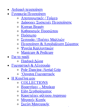
Ανδρική περιποίηση
Γυναικεία Περιποίηση
Αποτριχωτικές / Τρίμερ
Διάφορες Συσκευές Περιποίησης
Korean Beauty
Καθαρισμός Προσώπου
Πρόσωπο
Σεσουάρ / Πρέσες Μαλλιών
Περιποίηση & Λιποδιάλυση Σώματος
Ψυγεία Καλλυντικών
Manicure & Pedicure
Για το παιδί
Παιδικά Δώρα
Γυμναστική & Αξεσουάρ
Pole Dancing /Aerial Grip
‘Οργανα Γυμναστικής
Η Κουζίνα μου
COLLECTIONS
Βραστήρες – Μπρίκια
Είδη Σερβιρίσματος
Καφετιέρες φίλτρου /espresso
Μηχανές Κοπής
Σκεύη Μαγειρικής