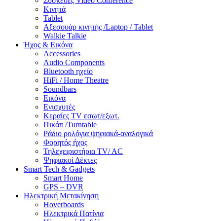
Συσκευές Video Conference
Κινητά
Tablet
Αξεσουάρ κινητής /Laptop / Tablet
Walkie Talkie
Ήχος & Εικόνα
Accessories
Audio Components
Bluetooth ηχείο
HiFi / Home Theatre
Soundbars
Εικόνα
Ενισχυτές
Κεραίες TV εσωτ/εξωτ.
Πικάπ /Turntable
Ράδιο ρολόγια ψηφιακά-αναλογικά
Φορητός ήχος
Τηλεχειριστήρια TV/ AC
Ψηφιακοί Δέκτες
Smart Tech & Gadgets
Smart Home
GPS – DVR
Ηλεκτρική Μετακίνηση
Hoverboards
Ηλεκτρικά Πατίνια