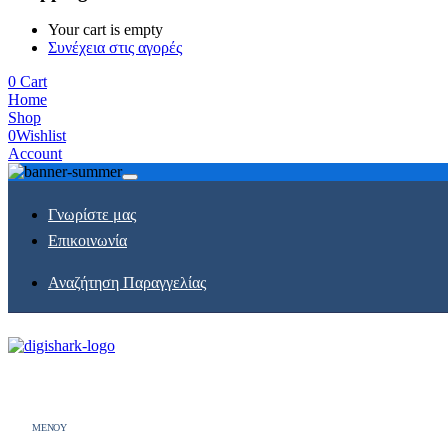
Your cart is empty
Συνέχεια στις αγορές
0
Cart
Home
Shop
0
Wishlist
Account
Γνωρίστε μας
Επικοινωνία
Αναζήτηση Παραγγελίας
MENOY