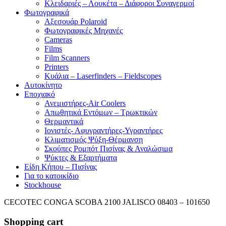
Κλειδαριές – Λουκέτα – Διάφοροι Συναγερμοί
Φωτογραφικά
Αξεσουάρ Polaroid
Φωτογραφικές Μηχανές
Cameras
Films
Film Scanners
Printers
Κυάλια – Laserfinders – Fieldscopes
Αυτοκίνητο
Εποχιακό
Ανεμιστήρες-Air Coolers
Απωθητικά Εντόμων – Τρωκτικών
Θερμαντικά
Ιονιστές- Αφυγραντήρες-Υγραντήρες
Κλιματισμός Ψύξη-Θέρμανση
Σκούπες Ρομπότ Πισίνας & Αναλώσιμα
Ψύκτες & Εξαρτήματα
Είδη Κήπου – Πισίνας
Για το κατοικίδιο
Stockhouse
CECOTEC CONGA SCOBA 2100 JALISCO 08403 – 101650
Shopping cart