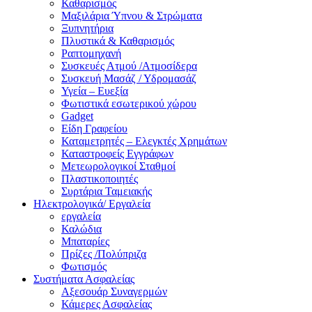
Καθαρισμός
Μαξιλάρια Ύπνου & Στρώματα
Ξυπνητήρια
Πλυστικά & Καθαρισμός
Ραπτομηχανή
Συσκευές Ατμού /Ατμοσίδερα
Συσκευή Μασάζ / Υδρομασάζ
Υγεία – Ευεξία
Φωτιστικά εσωτερικού χώρου
Gadget
Είδη Γραφείου
Καταμετρητές – Ελεγκτές Χρημάτων
Καταστροφείς Εγγράφων
Μετεωρολογικοί Σταθμοί
Πλαστικοποιητές
Συρτάρια Ταμειακής
Ηλεκτρολογικά/ Εργαλεία
εργαλεία
Καλώδια
Μπαταρίες
Πρίζες /Πολύπριζα
Φωτισμός
Συστήματα Ασφαλείας
Αξεσουάρ Συναγερμών
Κάμερες Ασφαλείας