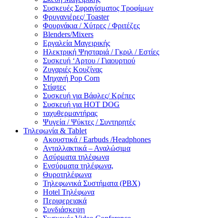
Συσκευές Σφραγίσματος Τροφίμων
Φρυγανιέρες/ Toaster
Φουρνάκια / Χύτρες / Φριτέζες
Blenders/Mixers
Εργαλεία Μαγειρικής
Ηλεκτρική Ψησταριά / Γκριλ / Eστίες
Συσκευή ‘Αρτου / Γιαουρτιού
Ζυγαριές Κουζίνας
Μηχανή Pop Corn
Στίφτες
Συσκευή για Βάφλες/ Κρέπες
Συσκευή για HOT DOG
ταχυθερμαντήρας
Ψυγεία / Ψύκτες / Συντηρητές
Τηλεφωνία & Tablet
Ακουστικά / Earbuds /Headphones
Ανταλλακτικά – Αναλώσιμα
Ασύρματα τηλέφωνα
Ενσύρματα τηλέφωνα,
Θυροτηλέφωνα
Τηλεφωνικά Συστήματα (PBX)
Hotel Τηλέφωνα
Περιφερειακά
Συνδιάσκεψη