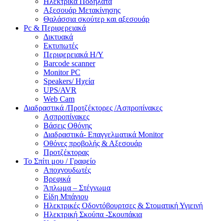
Ηλεκτρικά Ποδήλατα
Αξεσουάρ Μετακίνησης
Θαλάσσια σκούτερ και αξεσουάρ
Pc & Περιφερειακά
Δικτυακά
Εκτυπωτές
Περιφερειακά Η/Υ
Barcode scanner
Monitor PC
Speakers/ Ηχεία
UPS/AVR
Web Cam
Διαδραστικά /Προτζέκτορες /Ασπροπίνακες
Ασπροπίνακες
Βάσεις Οθόνης
Διαδραστικά- Επαγγελματικά Monitor
Οθόνες προβολής & Αξεσουάρ
Προτζέκτορας
Το Σπίτι μου / Γραφείο
Αποχνουδωτές
Βρεφικά
Άπλωμα – Στέγνωμα
Είδη Μπάνιου
Ηλεκτρικές Οδοντόβουρτσες & Στοματική Υγιεινή
Ηλεκτρική Σκούπα -Σκουπάκια