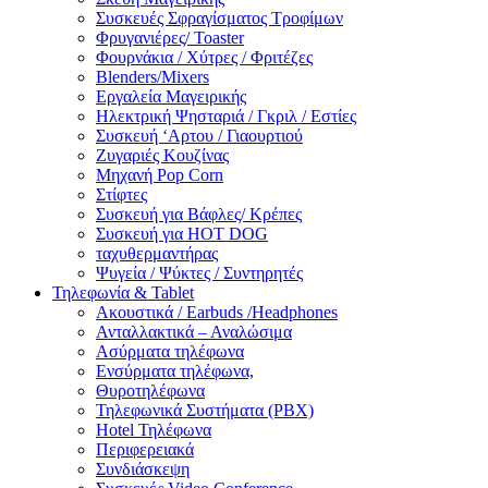
Συσκευές Σφραγίσματος Τροφίμων
Φρυγανιέρες/ Toaster
Φουρνάκια / Χύτρες / Φριτέζες
Blenders/Mixers
Εργαλεία Μαγειρικής
Ηλεκτρική Ψησταριά / Γκριλ / Eστίες
Συσκευή ‘Αρτου / Γιαουρτιού
Ζυγαριές Κουζίνας
Μηχανή Pop Corn
Στίφτες
Συσκευή για Βάφλες/ Κρέπες
Συσκευή για HOT DOG
ταχυθερμαντήρας
Ψυγεία / Ψύκτες / Συντηρητές
Τηλεφωνία & Tablet
Ακουστικά / Earbuds /Headphones
Ανταλλακτικά – Αναλώσιμα
Ασύρματα τηλέφωνα
Ενσύρματα τηλέφωνα,
Θυροτηλέφωνα
Τηλεφωνικά Συστήματα (PBX)
Hotel Τηλέφωνα
Περιφερειακά
Συνδιάσκεψη