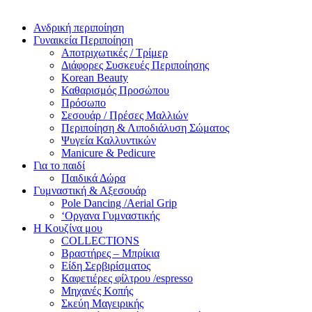
Ανδρική περιποίηση
Γυναικεία Περιποίηση
Αποτριχωτικές / Τρίμερ
Διάφορες Συσκευές Περιποίησης
Korean Beauty
Καθαρισμός Προσώπου
Πρόσωπο
Σεσουάρ / Πρέσες Μαλλιών
Περιποίηση & Λιποδιάλυση Σώματος
Ψυγεία Καλλυντικών
Manicure & Pedicure
Για το παιδί
Παιδικά Δώρα
Γυμναστική & Αξεσουάρ
Pole Dancing /Aerial Grip
‘Οργανα Γυμναστικής
Η Κουζίνα μου
COLLECTIONS
Βραστήρες – Μπρίκια
Είδη Σερβιρίσματος
Καφετιέρες φίλτρου /espresso
Μηχανές Κοπής
Σκεύη Μαγειρικής