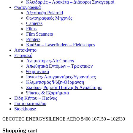
Κλειδαριές – Λουκέτα – Διάφοροι Συναγερμοί
Φωτογραφικά
Αξεσουάρ Polaroid
Φωτογραφικές Μηχανές
Cameras
Films
Film Scanners
Printers
Κυάλια – Laserfinders – Fieldscopes
Αυτοκίνητο
Εποχιακό
Ανεμιστήρες-Air Coolers
Απωθητικά Εντόμων – Τρωκτικών
Θερμαντικά
Ιονιστές- Αφυγραντήρες-Υγραντήρες
Κλιματισμός Ψύξη-Θέρμανση
Σκούπες Ρομπότ Πισίνας & Αναλώσιμα
Ψύκτες & Εξαρτήματα
Είδη Κήπου – Πισίνας
Για το κατοικίδιο
Stockhouse
CECOTEC ENERGYSILENCE AERO 5400 107150 – 102939
Shopping cart