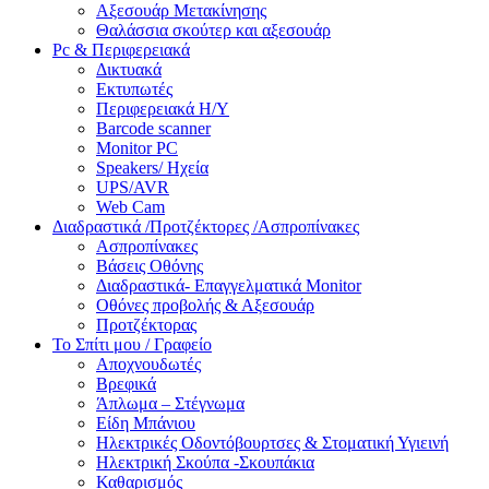
Αξεσουάρ Μετακίνησης
Θαλάσσια σκούτερ και αξεσουάρ
Pc & Περιφερειακά
Δικτυακά
Εκτυπωτές
Περιφερειακά Η/Υ
Barcode scanner
Monitor PC
Speakers/ Ηχεία
UPS/AVR
Web Cam
Διαδραστικά /Προτζέκτορες /Ασπροπίνακες
Ασπροπίνακες
Βάσεις Οθόνης
Διαδραστικά- Επαγγελματικά Monitor
Οθόνες προβολής & Αξεσουάρ
Προτζέκτορας
Το Σπίτι μου / Γραφείο
Αποχνουδωτές
Βρεφικά
Άπλωμα – Στέγνωμα
Είδη Μπάνιου
Ηλεκτρικές Οδοντόβουρτσες & Στοματική Υγιεινή
Ηλεκτρική Σκούπα -Σκουπάκια
Καθαρισμός