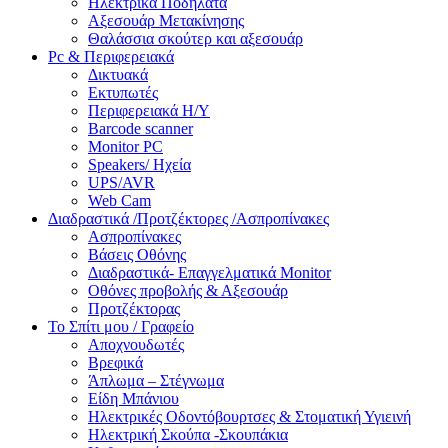
Ηλεκτρικά Ποδήλατα
Αξεσουάρ Μετακίνησης
Θαλάσσια σκούτερ και αξεσουάρ
Pc & Περιφερειακά
Δικτυακά
Εκτυπωτές
Περιφερειακά Η/Υ
Barcode scanner
Monitor PC
Speakers/ Ηχεία
UPS/AVR
Web Cam
Διαδραστικά /Προτζέκτορες /Ασπροπίνακες
Ασπροπίνακες
Βάσεις Οθόνης
Διαδραστικά- Επαγγελματικά Monitor
Οθόνες προβολής & Αξεσουάρ
Προτζέκτορας
Το Σπίτι μου / Γραφείο
Αποχνουδωτές
Βρεφικά
Άπλωμα – Στέγνωμα
Είδη Μπάνιου
Ηλεκτρικές Οδοντόβουρτσες & Στοματική Υγιεινή
Ηλεκτρική Σκούπα -Σκουπάκια