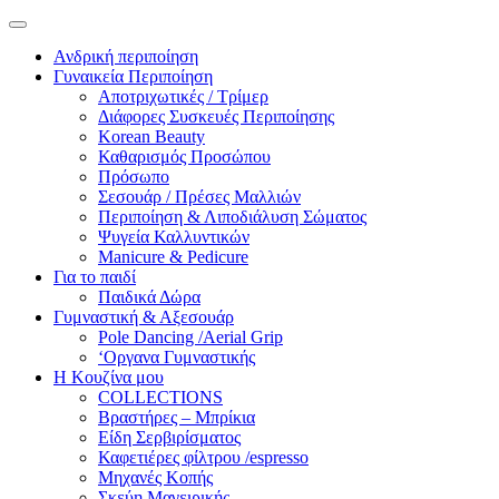
Ανδρική περιποίηση
Γυναικεία Περιποίηση
Αποτριχωτικές / Τρίμερ
Διάφορες Συσκευές Περιποίησης
Korean Beauty
Καθαρισμός Προσώπου
Πρόσωπο
Σεσουάρ / Πρέσες Μαλλιών
Περιποίηση & Λιποδιάλυση Σώματος
Ψυγεία Καλλυντικών
Manicure & Pedicure
Για το παιδί
Παιδικά Δώρα
Γυμναστική & Αξεσουάρ
Pole Dancing /Aerial Grip
‘Οργανα Γυμναστικής
Η Κουζίνα μου
COLLECTIONS
Βραστήρες – Μπρίκια
Είδη Σερβιρίσματος
Καφετιέρες φίλτρου /espresso
Μηχανές Κοπής
Σκεύη Μαγειρικής