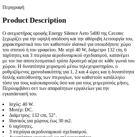
Περιγραφή
Product Description
Ο ανεμιστήρας οροφής Energy Silence Aero 5400 της Cecotec
ξεχωρίζει για την υψηλή απόδοση και την αθόρυβη λειτουργία του,
χαρακτηριστικά που τον καθιστούν ιδανικό για οποιοδήποτε χώρο
του σπιτιού ή του γραφείου. Με ισχύ 40 W, διάμετρο 132 cm, 6
ταχύτητες και 3 πτερύγια αεροδυναμικού σχεδιασμού, κατανέμει
με τον πιο αποτελεσματικό τρόπο δροσερό αέρα σε κάθε γωνιά του
χώρου. Η δυνατότητα χειρισμού μέσω τηλεχειριστηρίου, ο
ρυθμιζόμενος χρονοδιακόπτης για 1, 2 και 4 ώρες και η δυνατότητα
διπλής κατεύθυνσης των πτερυγίων, τον καθιστούν κατάλληλο
τόσο για τους καλοκαιρινούς όσο και για τους χειμερινούς μήνες.
Περιλαμβάνει σετ των απαραίτητων εργαλείων για την
εγκατάστασή του.
Ισχύς: 40 W.
Μοτέρ: DC.
Διάμετρος: 132 cm, 52″.
Ιδανικός για χώρους έως 30 m2.
6 ταχύτητες.
3 πτερύγια αεροδυναμικού σχεδιασμού.