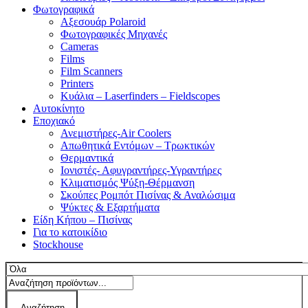
Φωτογραφικά
Αξεσουάρ Polaroid
Φωτογραφικές Μηχανές
Cameras
Films
Film Scanners
Printers
Κυάλια – Laserfinders – Fieldscopes
Αυτοκίνητο
Εποχιακό
Ανεμιστήρες-Air Coolers
Απωθητικά Εντόμων – Τρωκτικών
Θερμαντικά
Ιονιστές- Αφυγραντήρες-Υγραντήρες
Κλιματισμός Ψύξη-Θέρμανση
Σκούπες Ρομπότ Πισίνας & Αναλώσιμα
Ψύκτες & Εξαρτήματα
Είδη Κήπου – Πισίνας
Για το κατοικίδιο
Stockhouse
Αναζήτηση