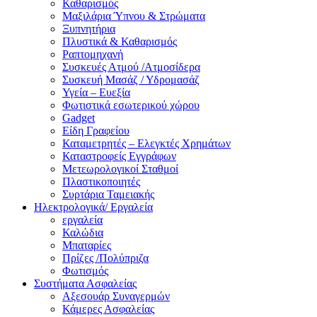
Καθαρισμός
Μαξιλάρια Ύπνου & Στρώματα
Ξυπνητήρια
Πλυστικά & Καθαρισμός
Ραπτομηχανή
Συσκευές Ατμού /Ατμοσίδερα
Συσκευή Μασάζ / Υδρομασάζ
Υγεία – Ευεξία
Φωτιστικά εσωτερικού χώρου
Gadget
Είδη Γραφείου
Καταμετρητές – Ελεγκτές Χρημάτων
Καταστροφείς Εγγράφων
Μετεωρολογικοί Σταθμοί
Πλαστικοποιητές
Συρτάρια Ταμειακής
Ηλεκτρολογικά/ Εργαλεία
εργαλεία
Καλώδια
Μπαταρίες
Πρίζες /Πολύπριζα
Φωτισμός
Συστήματα Ασφαλείας
Αξεσουάρ Συναγερμών
Κάμερες Ασφαλείας