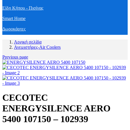
Είδη Κήπου - Πισίνας
Smart Home
Δωροκάρτες
Αρχική σελίδα
Ανεμιστήρες-Air Coolers
Previous page
CECOTEC
ENERGYSILENCE AERO
5400 107150 – 102939