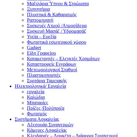
Μαξιλάρια Ύπνου & Στρώματα
Ξυπνητήρια
Πλυστικά & Καθαρισμός
Ραπτομηχανή
Συσκευές Ατμού /Ατμοσίδερα
Συσκευή Μασάζ / Υδρομασάζ
Υγεία – Ευεξία
Φωτιστικά εσωτερικού χώρου
Gadget
Είδη Γραφείου
Καταμετρητές – Ελεγκτές Χρημάτων
Καταστροφείς Εγγράφων
Μετεωρολογικοί Σταθμοί
Πλαστικοποιητές
Συρτάρια Ταμειακής
Ηλεκτρολογικά/ Εργαλεία
εργαλεία
Καλώδια
Μπαταρίες
Πρίζες /Πολύπριζα
Φωτισμός
Συστήματα Ασφαλείας
Αξεσουάρ Συναγερμών
Κάμερες Ασφαλείας
Κλειδαριές – Λουκέτα – Διάφοροι Συναγερμοί