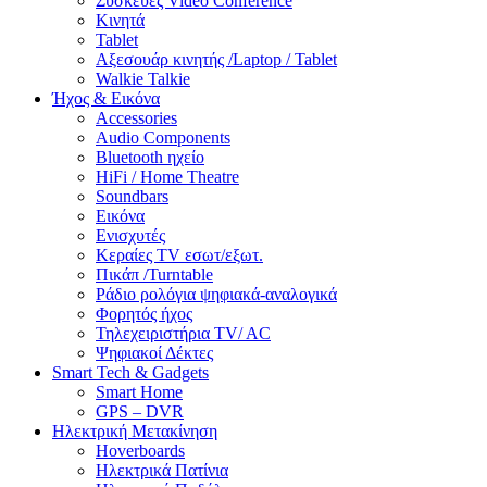
Συσκευές Video Conference
Κινητά
Tablet
Αξεσουάρ κινητής /Laptop / Tablet
Walkie Talkie
Ήχος & Εικόνα
Accessories
Audio Components
Bluetooth ηχείο
HiFi / Home Theatre
Soundbars
Εικόνα
Ενισχυτές
Κεραίες TV εσωτ/εξωτ.
Πικάπ /Turntable
Ράδιο ρολόγια ψηφιακά-αναλογικά
Φορητός ήχος
Τηλεχειριστήρια TV/ AC
Ψηφιακοί Δέκτες
Smart Tech & Gadgets
Smart Home
GPS – DVR
Ηλεκτρική Μετακίνηση
Hoverboards
Ηλεκτρικά Πατίνια