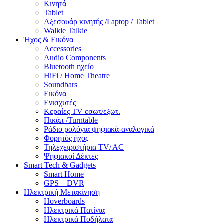
Κινητά
Tablet
Αξεσουάρ κινητής /Laptop / Tablet
Walkie Talkie
Ήχος & Εικόνα
Accessories
Audio Components
Bluetooth ηχείο
HiFi / Home Theatre
Soundbars
Εικόνα
Ενισχυτές
Κεραίες TV εσωτ/εξωτ.
Πικάπ /Turntable
Ράδιο ρολόγια ψηφιακά-αναλογικά
Φορητός ήχος
Τηλεχειριστήρια TV/ AC
Ψηφιακοί Δέκτες
Smart Tech & Gadgets
Smart Home
GPS – DVR
Ηλεκτρική Μετακίνηση
Hoverboards
Ηλεκτρικά Πατίνια
Ηλεκτρικά Ποδήλατα