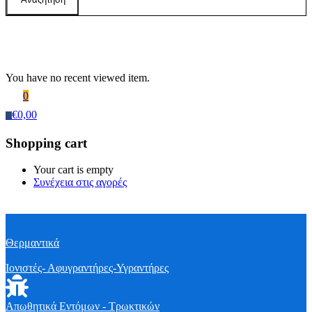
Recently Viewed Products
You have no recent viewed item.
0
€
0,00
0
Shopping cart
Your cart is empty
Συνέχεια στις αγορές
Θερμαντικά
Ιονιστές- Αφυγραντήρες-Υγραντήρες
Απωθητικά Εντόμων - Τρωκτικών