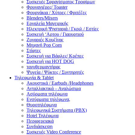
Συσκευές Σφραγίσματος Τροφίμων
Φρυγανιέρες/ Toaster
Φουρνάκια / Χύτρες / Φριτέζες
Blenders/Mixers
Εργαλεία Μαγειρικής
Ηλεκτρική Ψησταριά / Γκριλ / Eστίες
Συσκευή ‘Αρτου / Γιαουρτιού
Ζυγαριές Κουζίνας
Μηχανή Pop Corn
Στίφτες
Συσκευή για Βάφλες/ Κρέπες
Συσκευή για HOT DOG
ταχυθερμαντήρας
Ψυγεία / Ψύκτες / Συντηρητές
Τηλεφωνία & Tablet
Ακουστικά / Earbuds /Headphones
Ανταλλακτικά – Αναλώσιμα
Ασύρματα τηλέφωνα
Ενσύρματα τηλέφωνα,
Θυροτηλέφωνα
Τηλεφωνικά Συστήματα (PBX)
Hotel Τηλέφωνα
Περιφερειακά
Συνδιάσκεψη
Συσκευές Video Conference