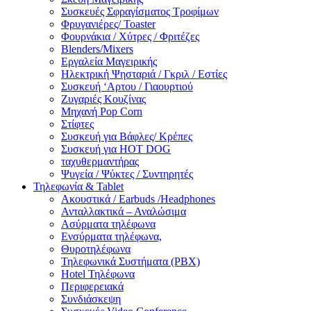
Συσκευές Σφραγίσματος Τροφίμων
Φρυγανιέρες/ Toaster
Φουρνάκια / Χύτρες / Φριτέζες
Blenders/Mixers
Εργαλεία Μαγειρικής
Ηλεκτρική Ψησταριά / Γκριλ / Eστίες
Συσκευή ‘Αρτου / Γιαουρτιού
Ζυγαριές Κουζίνας
Μηχανή Pop Corn
Στίφτες
Συσκευή για Βάφλες/ Κρέπες
Συσκευή για HOT DOG
ταχυθερμαντήρας
Ψυγεία / Ψύκτες / Συντηρητές
Τηλεφωνία & Tablet
Ακουστικά / Earbuds /Headphones
Ανταλλακτικά – Αναλώσιμα
Ασύρματα τηλέφωνα
Ενσύρματα τηλέφωνα,
Θυροτηλέφωνα
Τηλεφωνικά Συστήματα (PBX)
Hotel Τηλέφωνα
Περιφερειακά
Συνδιάσκεψη