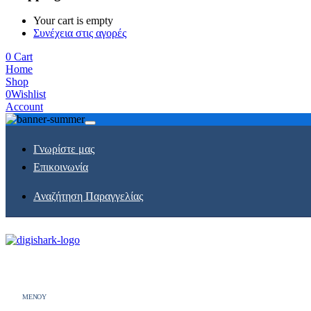
Your cart is empty
Συνέχεια στις αγορές
0
Cart
Home
Shop
0
Wishlist
Account
Γνωρίστε μας
Επικοινωνία
Αναζήτηση Παραγγελίας
MENOY