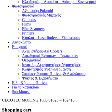
Κλειδαριές – Λουκέτα – Διάφοροι Συναγερμοί
Φωτογραφικά
Αξεσουάρ Polaroid
Φωτογραφικές Μηχανές
Cameras
Films
Film Scanners
Printers
Κυάλια – Laserfinders – Fieldscopes
Αυτοκίνητο
Εποχιακό
Ανεμιστήρες-Air Coolers
Απωθητικά Εντόμων – Τρωκτικών
Θερμαντικά
Ιονιστές- Αφυγραντήρες-Υγραντήρες
Κλιματισμός Ψύξη-Θέρμανση
Σκούπες Ρομπότ Πισίνας & Αναλώσιμα
Ψύκτες & Εξαρτήματα
Είδη Κήπου – Πισίνας
Για το κατοικίδιο
Stockhouse
CECOTEC MOKING 1000 01623 – 102418
Shopping cart