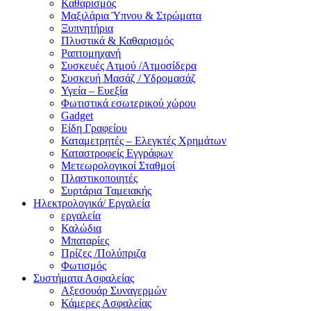
Καθαρισμός
Μαξιλάρια Ύπνου & Στρώματα
Ξυπνητήρια
Πλυστικά & Καθαρισμός
Ραπτομηχανή
Συσκευές Ατμού /Ατμοσίδερα
Συσκευή Μασάζ / Υδρομασάζ
Υγεία – Ευεξία
Φωτιστικά εσωτερικού χώρου
Gadget
Είδη Γραφείου
Καταμετρητές – Ελεγκτές Χρημάτων
Καταστροφείς Εγγράφων
Μετεωρολογικοί Σταθμοί
Πλαστικοποιητές
Συρτάρια Ταμειακής
Ηλεκτρολογικά/ Εργαλεία
εργαλεία
Καλώδια
Μπαταρίες
Πρίζες /Πολύπριζα
Φωτισμός
Συστήματα Ασφαλείας
Αξεσουάρ Συναγερμών
Κάμερες Ασφαλείας