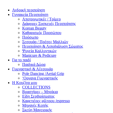
Ανδρική περιποίηση
Γυναικεία Περιποίηση
Αποτριχωτικές / Τρίμερ
Διάφορες Συσκευές Περιποίησης
Korean Beauty
Καθαρισμός Προσώπου
Πρόσωπο
Σεσουάρ / Πρέσες Μαλλιών
Περιποίηση & Λιποδιάλυση Σώματος
Ψυγεία Καλλυντικών
Manicure & Pedicure
Για το παιδί
Παιδικά Δώρα
Γυμναστική & Αξεσουάρ
Pole Dancing /Aerial Grip
‘Οργανα Γυμναστικής
Η Κουζίνα μου
COLLECTIONS
Βραστήρες – Μπρίκια
Είδη Σερβιρίσματος
Καφετιέρες φίλτρου /espresso
Μηχανές Κοπής
Σκεύη Μαγειρικής