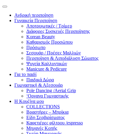
Ανδρική περιποίηση
Γυναικεία Περιποίηση
Αποτριχωτικές / Τρίμερ
Διάφορες Συσκευές Περιποίησης
Korean Beauty
Καθαρισμός Προσώπου
Πρόσωπο
Σεσουάρ / Πρέσες Μαλλιών
Περιποίηση & Λιποδιάλυση Σώματος
Ψυγεία Καλλυντικών
Manicure & Pedicure
Για το παιδί
Παιδικά Δώρα
Γυμναστική & Αξεσουάρ
Pole Dancing /Aerial Grip
‘Οργανα Γυμναστικής
Η Κουζίνα μου
COLLECTIONS
Βραστήρες – Μπρίκια
Είδη Σερβιρίσματος
Καφετιέρες φίλτρου /espresso
Μηχανές Κοπής
Σκεύη Μαγειρικής