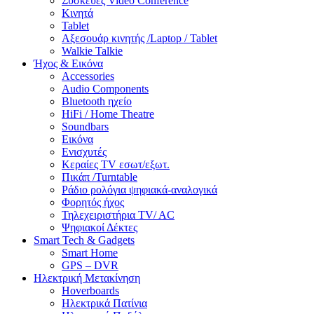
Συσκευές Video Conference
Κινητά
Tablet
Αξεσουάρ κινητής /Laptop / Tablet
Walkie Talkie
Ήχος & Εικόνα
Accessories
Audio Components
Bluetooth ηχείο
HiFi / Home Theatre
Soundbars
Εικόνα
Ενισχυτές
Κεραίες TV εσωτ/εξωτ.
Πικάπ /Turntable
Ράδιο ρολόγια ψηφιακά-αναλογικά
Φορητός ήχος
Τηλεχειριστήρια TV/ AC
Ψηφιακοί Δέκτες
Smart Tech & Gadgets
Smart Home
GPS – DVR
Ηλεκτρική Μετακίνηση
Hoverboards
Ηλεκτρικά Πατίνια