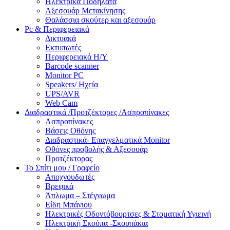
Ηλεκτρικά Ποδήλατα
Αξεσουάρ Μετακίνησης
Θαλάσσια σκούτερ και αξεσουάρ
Pc & Περιφερειακά
Δικτυακά
Εκτυπωτές
Περιφερειακά Η/Υ
Barcode scanner
Monitor PC
Speakers/ Ηχεία
UPS/AVR
Web Cam
Διαδραστικά /Προτζέκτορες /Ασπροπίνακες
Ασπροπίνακες
Βάσεις Οθόνης
Διαδραστικά- Επαγγελματικά Monitor
Οθόνες προβολής & Αξεσουάρ
Προτζέκτορας
Το Σπίτι μου / Γραφείο
Αποχνουδωτές
Βρεφικά
Άπλωμα – Στέγνωμα
Είδη Μπάνιου
Ηλεκτρικές Οδοντόβουρτσες & Στοματική Υγιεινή
Ηλεκτρική Σκούπα -Σκουπάκια