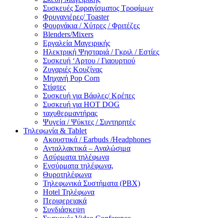
Συσκευές Σφραγίσματος Τροφίμων
Φρυγανιέρες/ Toaster
Φουρνάκια / Χύτρες / Φριτέζες
Blenders/Mixers
Εργαλεία Μαγειρικής
Ηλεκτρική Ψησταριά / Γκριλ / Eστίες
Συσκευή ‘Αρτου / Γιαουρτιού
Ζυγαριές Κουζίνας
Μηχανή Pop Corn
Στίφτες
Συσκευή για Βάφλες/ Κρέπες
Συσκευή για HOT DOG
ταχυθερμαντήρας
Ψυγεία / Ψύκτες / Συντηρητές
Τηλεφωνία & Tablet
Ακουστικά / Earbuds /Headphones
Ανταλλακτικά – Αναλώσιμα
Ασύρματα τηλέφωνα
Ενσύρματα τηλέφωνα,
Θυροτηλέφωνα
Τηλεφωνικά Συστήματα (PBX)
Hotel Τηλέφωνα
Περιφερειακά
Συνδιάσκεψη