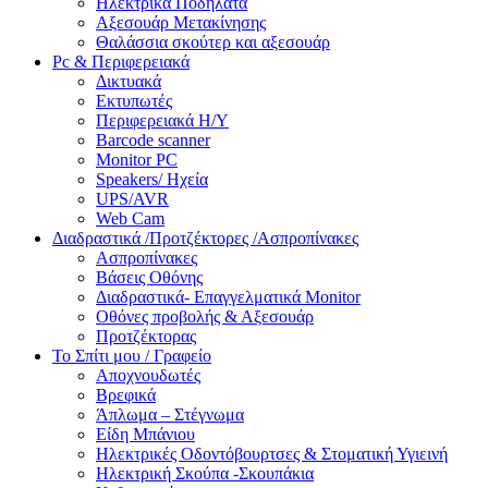
Ηλεκτρικά Ποδήλατα
Αξεσουάρ Μετακίνησης
Θαλάσσια σκούτερ και αξεσουάρ
Pc & Περιφερειακά
Δικτυακά
Εκτυπωτές
Περιφερειακά Η/Υ
Barcode scanner
Monitor PC
Speakers/ Ηχεία
UPS/AVR
Web Cam
Διαδραστικά /Προτζέκτορες /Ασπροπίνακες
Ασπροπίνακες
Βάσεις Οθόνης
Διαδραστικά- Επαγγελματικά Monitor
Οθόνες προβολής & Αξεσουάρ
Προτζέκτορας
Το Σπίτι μου / Γραφείο
Αποχνουδωτές
Βρεφικά
Άπλωμα – Στέγνωμα
Είδη Μπάνιου
Ηλεκτρικές Οδοντόβουρτσες & Στοματική Υγιεινή
Ηλεκτρική Σκούπα -Σκουπάκια