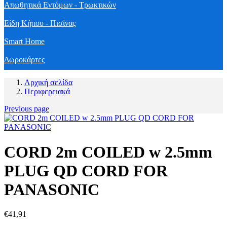
Απωθητικά Εντόμων - Τρωκτικών
Είδη Κήπου - Πισίνας
Smart Home
Δωροκάρτες
Αρχική σελίδα
Περιφερειακά
Previous page
CORD 2m COILED w 2.5mm
PLUG QD CORD FOR
PANASONIC
€
41,91