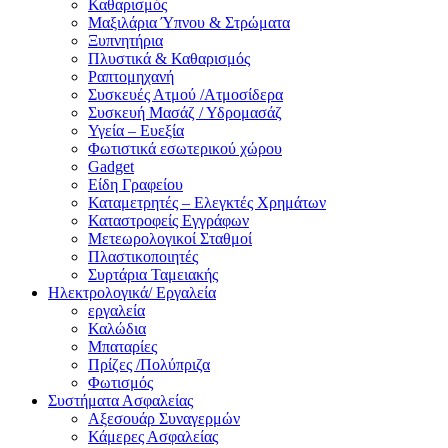
Καθαρισμός
Μαξιλάρια Ύπνου & Στρώματα
Ξυπνητήρια
Πλυστικά & Καθαρισμός
Ραπτομηχανή
Συσκευές Ατμού /Ατμοσίδερα
Συσκευή Μασάζ / Υδρομασάζ
Υγεία – Ευεξία
Φωτιστικά εσωτερικού χώρου
Gadget
Είδη Γραφείου
Καταμετρητές – Ελεγκτές Χρημάτων
Καταστροφείς Εγγράφων
Μετεωρολογικοί Σταθμοί
Πλαστικοποιητές
Συρτάρια Ταμειακής
Ηλεκτρολογικά/ Εργαλεία
εργαλεία
Καλώδια
Μπαταρίες
Πρίζες /Πολύπριζα
Φωτισμός
Συστήματα Ασφαλείας
Αξεσουάρ Συναγερμών
Κάμερες Ασφαλείας