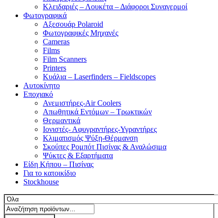
Κλειδαριές – Λουκέτα – Διάφοροι Συναγερμοί
Φωτογραφικά
Αξεσουάρ Polaroid
Φωτογραφικές Μηχανές
Cameras
Films
Film Scanners
Printers
Κυάλια – Laserfinders – Fieldscopes
Αυτοκίνητο
Εποχιακό
Ανεμιστήρες-Air Coolers
Απωθητικά Εντόμων – Τρωκτικών
Θερμαντικά
Ιονιστές- Αφυγραντήρες-Υγραντήρες
Κλιματισμός Ψύξη-Θέρμανση
Σκούπες Ρομπότ Πισίνας & Αναλώσιμα
Ψύκτες & Εξαρτήματα
Είδη Κήπου – Πισίνας
Για το κατοικίδιο
Stockhouse