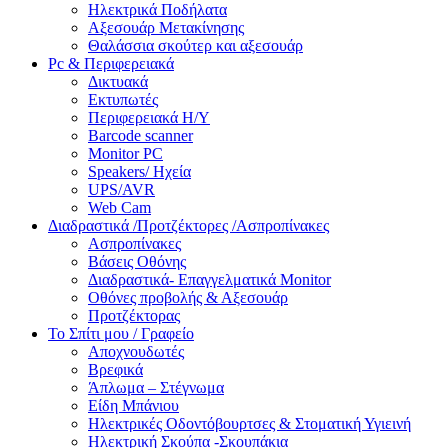
Ηλεκτρικά Ποδήλατα
Αξεσουάρ Μετακίνησης
Θαλάσσια σκούτερ και αξεσουάρ
Pc & Περιφερειακά
Δικτυακά
Εκτυπωτές
Περιφερειακά Η/Υ
Barcode scanner
Monitor PC
Speakers/ Ηχεία
UPS/AVR
Web Cam
Διαδραστικά /Προτζέκτορες /Ασπροπίνακες
Ασπροπίνακες
Βάσεις Οθόνης
Διαδραστικά- Επαγγελματικά Monitor
Οθόνες προβολής & Αξεσουάρ
Προτζέκτορας
Το Σπίτι μου / Γραφείο
Αποχνουδωτές
Βρεφικά
Άπλωμα – Στέγνωμα
Είδη Μπάνιου
Ηλεκτρικές Οδοντόβουρτσες & Στοματική Υγιεινή
Ηλεκτρική Σκούπα -Σκουπάκια