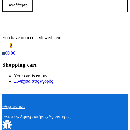
Αναζήτηση
Recently Viewed Products
You have no recent viewed item.
0
€
0,00
0
Shopping cart
Your cart is empty
Συνέχεια στις αγορές
Θερμαντικά
Ιονιστές- Αφυγραντήρες-Υγραντήρες