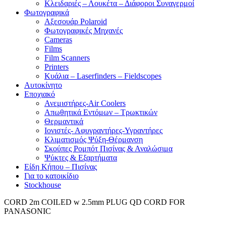
Κλειδαριές – Λουκέτα – Διάφοροι Συναγερμοί
Φωτογραφικά
Αξεσουάρ Polaroid
Φωτογραφικές Μηχανές
Cameras
Films
Film Scanners
Printers
Κυάλια – Laserfinders – Fieldscopes
Αυτοκίνητο
Εποχιακό
Ανεμιστήρες-Air Coolers
Απωθητικά Εντόμων – Τρωκτικών
Θερμαντικά
Ιονιστές- Αφυγραντήρες-Υγραντήρες
Κλιματισμός Ψύξη-Θέρμανση
Σκούπες Ρομπότ Πισίνας & Αναλώσιμα
Ψύκτες & Εξαρτήματα
Είδη Κήπου – Πισίνας
Για το κατοικίδιο
Stockhouse
CORD 2m COILED w 2.5mm PLUG QD CORD FOR
PANASONIC