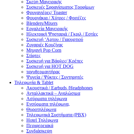
Σκεύη Μαγειρικής
Συσκευές Σφραγίσματος Τροφίμων
Φρυγανιέρες/ Toaster
Φουρνάκια / Χύτρες / Φριτέζες
Blenders/Mixers
Εργαλεία Μαγειρικής
Ηλεκτρική Ψησταριά / Γκριλ / Eστίες
Συσκευή ‘Αρτου / Γιαουρτιού
Ζυγαριές Κουζίνας
Μηχανή Pop Corn
Στίφτες
Συσκευή για Βάφλες/ Κρέπες
Συσκευή για HOT DOG
ταχυθερμαντήρας
Ψυγεία / Ψύκτες / Συντηρητές
Τηλεφωνία & Tablet
Ακουστικά / Earbuds /Headphones
Ανταλλακτικά – Αναλώσιμα
Ασύρματα τηλέφωνα
Ενσύρματα τηλέφωνα,
Θυροτηλέφωνα
Τηλεφωνικά Συστήματα (PBX)
Hotel Τηλέφωνα
Περιφερειακά
Συνδιάσκεψη