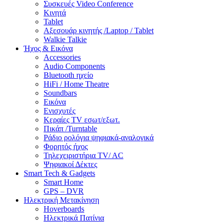
Συσκευές Video Conference
Κινητά
Tablet
Αξεσουάρ κινητής /Laptop / Tablet
Walkie Talkie
Ήχος & Εικόνα
Accessories
Audio Components
Bluetooth ηχείο
HiFi / Home Theatre
Soundbars
Εικόνα
Ενισχυτές
Κεραίες TV εσωτ/εξωτ.
Πικάπ /Turntable
Ράδιο ρολόγια ψηφιακά-αναλογικά
Φορητός ήχος
Τηλεχειριστήρια TV/ AC
Ψηφιακοί Δέκτες
Smart Tech & Gadgets
Smart Home
GPS – DVR
Ηλεκτρική Μετακίνηση
Hoverboards
Ηλεκτρικά Πατίνια