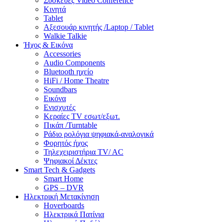
Συσκευές Video Conference
Κινητά
Tablet
Αξεσουάρ κινητής /Laptop / Tablet
Walkie Talkie
Ήχος & Εικόνα
Accessories
Audio Components
Bluetooth ηχείο
HiFi / Home Theatre
Soundbars
Εικόνα
Ενισχυτές
Κεραίες TV εσωτ/εξωτ.
Πικάπ /Turntable
Ράδιο ρολόγια ψηφιακά-αναλογικά
Φορητός ήχος
Τηλεχειριστήρια TV/ AC
Ψηφιακοί Δέκτες
Smart Tech & Gadgets
Smart Home
GPS – DVR
Ηλεκτρική Μετακίνηση
Hoverboards
Ηλεκτρικά Πατίνια