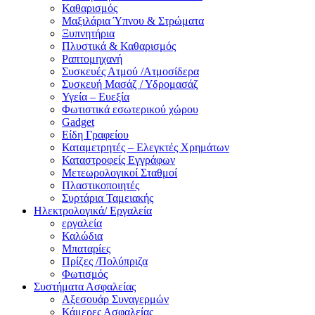
Καθαρισμός
Μαξιλάρια Ύπνου & Στρώματα
Ξυπνητήρια
Πλυστικά & Καθαρισμός
Ραπτομηχανή
Συσκευές Ατμού /Ατμοσίδερα
Συσκευή Μασάζ / Υδρομασάζ
Υγεία – Ευεξία
Φωτιστικά εσωτερικού χώρου
Gadget
Είδη Γραφείου
Καταμετρητές – Ελεγκτές Χρημάτων
Καταστροφείς Εγγράφων
Μετεωρολογικοί Σταθμοί
Πλαστικοποιητές
Συρτάρια Ταμειακής
Ηλεκτρολογικά/ Εργαλεία
εργαλεία
Καλώδια
Μπαταρίες
Πρίζες /Πολύπριζα
Φωτισμός
Συστήματα Ασφαλείας
Αξεσουάρ Συναγερμών
Κάμερες Ασφαλείας