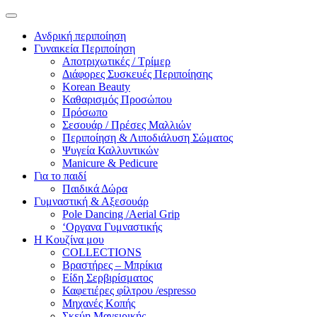
Ανδρική περιποίηση
Γυναικεία Περιποίηση
Αποτριχωτικές / Τρίμερ
Διάφορες Συσκευές Περιποίησης
Korean Beauty
Καθαρισμός Προσώπου
Πρόσωπο
Σεσουάρ / Πρέσες Μαλλιών
Περιποίηση & Λιποδιάλυση Σώματος
Ψυγεία Καλλυντικών
Manicure & Pedicure
Για το παιδί
Παιδικά Δώρα
Γυμναστική & Αξεσουάρ
Pole Dancing /Aerial Grip
‘Οργανα Γυμναστικής
Η Κουζίνα μου
COLLECTIONS
Βραστήρες – Μπρίκια
Είδη Σερβιρίσματος
Καφετιέρες φίλτρου /espresso
Μηχανές Κοπής
Σκεύη Μαγειρικής