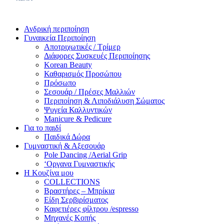
Ανδρική περιποίηση
Γυναικεία Περιποίηση
Αποτριχωτικές / Τρίμερ
Διάφορες Συσκευές Περιποίησης
Korean Beauty
Καθαρισμός Προσώπου
Πρόσωπο
Σεσουάρ / Πρέσες Μαλλιών
Περιποίηση & Λιποδιάλυση Σώματος
Ψυγεία Καλλυντικών
Manicure & Pedicure
Για το παιδί
Παιδικά Δώρα
Γυμναστική & Αξεσουάρ
Pole Dancing /Aerial Grip
‘Οργανα Γυμναστικής
Η Κουζίνα μου
COLLECTIONS
Βραστήρες – Μπρίκια
Είδη Σερβιρίσματος
Καφετιέρες φίλτρου /espresso
Μηχανές Κοπής