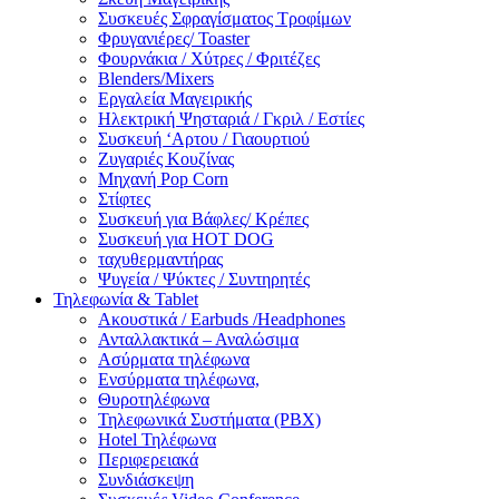
Συσκευές Σφραγίσματος Τροφίμων
Φρυγανιέρες/ Toaster
Φουρνάκια / Χύτρες / Φριτέζες
Blenders/Mixers
Εργαλεία Μαγειρικής
Ηλεκτρική Ψησταριά / Γκριλ / Eστίες
Συσκευή ‘Αρτου / Γιαουρτιού
Ζυγαριές Κουζίνας
Μηχανή Pop Corn
Στίφτες
Συσκευή για Βάφλες/ Κρέπες
Συσκευή για HOT DOG
ταχυθερμαντήρας
Ψυγεία / Ψύκτες / Συντηρητές
Τηλεφωνία & Tablet
Ακουστικά / Earbuds /Headphones
Ανταλλακτικά – Αναλώσιμα
Ασύρματα τηλέφωνα
Ενσύρματα τηλέφωνα,
Θυροτηλέφωνα
Τηλεφωνικά Συστήματα (PBX)
Hotel Τηλέφωνα
Περιφερειακά
Συνδιάσκεψη