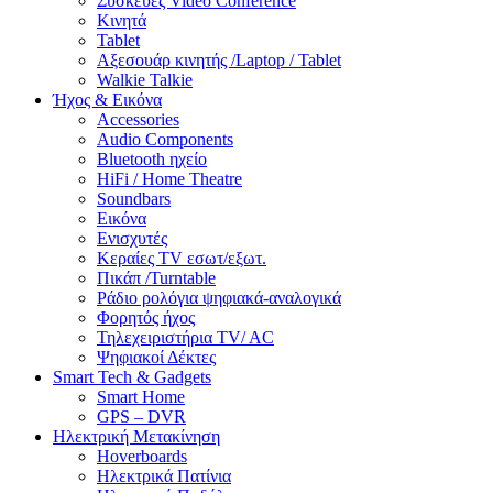
Συσκευές Video Conference
Κινητά
Tablet
Αξεσουάρ κινητής /Laptop / Tablet
Walkie Talkie
Ήχος & Εικόνα
Accessories
Audio Components
Bluetooth ηχείο
HiFi / Home Theatre
Soundbars
Εικόνα
Ενισχυτές
Κεραίες TV εσωτ/εξωτ.
Πικάπ /Turntable
Ράδιο ρολόγια ψηφιακά-αναλογικά
Φορητός ήχος
Τηλεχειριστήρια TV/ AC
Ψηφιακοί Δέκτες
Smart Tech & Gadgets
Smart Home
GPS – DVR
Ηλεκτρική Μετακίνηση
Hoverboards
Ηλεκτρικά Πατίνια