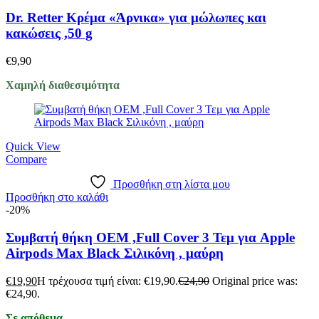
Dr. Retter Κρέμα «Άρνικα» για μώλωπες και
κακώσεις ,50 g
€
9,90
Χαμηλή διαθεσιμότητα
Quick View
Compare
Προσθήκη στη λίστα μου
Προσθήκη στο καλάθι
-20%
Συμβατή θήκη ΟΕΜ ,Full Cover 3 Τεμ για Apple
Airpods Max Black Σιλικόνη , μαύρη
€
19,90
Η τρέχουσα τιμή είναι: €19,90.
€
24,90
Original price was:
€24,90.
Σε απόθεμα