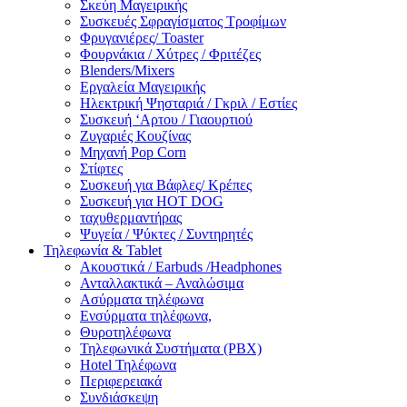
Σκεύη Μαγειρικής
Συσκευές Σφραγίσματος Τροφίμων
Φρυγανιέρες/ Toaster
Φουρνάκια / Χύτρες / Φριτέζες
Blenders/Mixers
Εργαλεία Μαγειρικής
Ηλεκτρική Ψησταριά / Γκριλ / Eστίες
Συσκευή ‘Αρτου / Γιαουρτιού
Ζυγαριές Κουζίνας
Μηχανή Pop Corn
Στίφτες
Συσκευή για Βάφλες/ Κρέπες
Συσκευή για HOT DOG
ταχυθερμαντήρας
Ψυγεία / Ψύκτες / Συντηρητές
Τηλεφωνία & Tablet
Ακουστικά / Earbuds /Headphones
Ανταλλακτικά – Αναλώσιμα
Ασύρματα τηλέφωνα
Ενσύρματα τηλέφωνα,
Θυροτηλέφωνα
Τηλεφωνικά Συστήματα (PBX)
Hotel Τηλέφωνα
Περιφερειακά
Συνδιάσκεψη