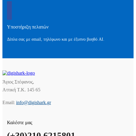
Υποστήριξη πελατών
Δίπλα σας με email, τηλέφωνο και με έξυπνο βοηθό AI.
Άγιος Στέφανος,
Αττική Τ.Κ. 145 65
Email:
info@digishark.gr
Καλέστε μας
(+30)210 6215801