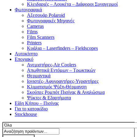
Κλειδαριές – Λουκέτα – Διάφοροι Συναγερμοί
Φωτογραφικά
Αξεσουάρ Polaroid
Φωτογραφικές Μηχανές
Cameras
Films
Film Scanners
Printers
Κυάλια – Laserfinders – Fieldscopes
Αυτοκίνητο
Εποχιακό
Ανεμιστήρες-Air Coolers
Απωθητικά Εντόμων – Τρωκτικών
Θερμαντικά
Ιονιστές- Αφυγραντήρες-Υγραντήρες
Κλιματισμός Ψύξη-Θέρμανση
Σκούπες Ρομπότ Πισίνας & Αναλώσιμα
Ψύκτες & Εξαρτήματα
Είδη Κήπου – Πισίνας
Για το κατοικίδιο
Stockhouse