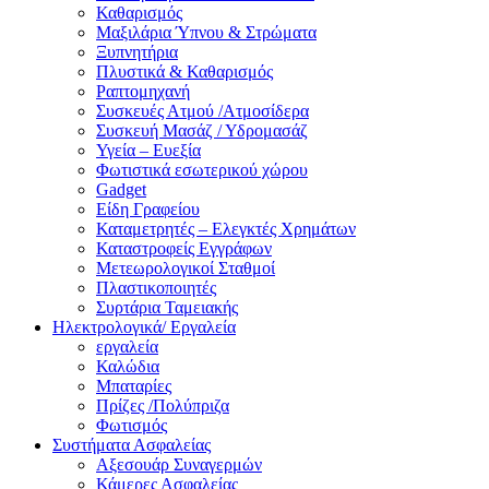
Καθαρισμός
Μαξιλάρια Ύπνου & Στρώματα
Ξυπνητήρια
Πλυστικά & Καθαρισμός
Ραπτομηχανή
Συσκευές Ατμού /Ατμοσίδερα
Συσκευή Μασάζ / Υδρομασάζ
Υγεία – Ευεξία
Φωτιστικά εσωτερικού χώρου
Gadget
Είδη Γραφείου
Καταμετρητές – Ελεγκτές Χρημάτων
Καταστροφείς Εγγράφων
Μετεωρολογικοί Σταθμοί
Πλαστικοποιητές
Συρτάρια Ταμειακής
Ηλεκτρολογικά/ Εργαλεία
εργαλεία
Καλώδια
Μπαταρίες
Πρίζες /Πολύπριζα
Φωτισμός
Συστήματα Ασφαλείας
Αξεσουάρ Συναγερμών
Κάμερες Ασφαλείας