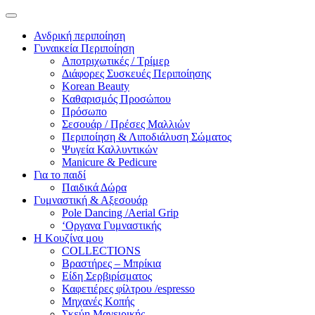
Ανδρική περιποίηση
Γυναικεία Περιποίηση
Αποτριχωτικές / Τρίμερ
Διάφορες Συσκευές Περιποίησης
Korean Beauty
Καθαρισμός Προσώπου
Πρόσωπο
Σεσουάρ / Πρέσες Μαλλιών
Περιποίηση & Λιποδιάλυση Σώματος
Ψυγεία Καλλυντικών
Manicure & Pedicure
Για το παιδί
Παιδικά Δώρα
Γυμναστική & Αξεσουάρ
Pole Dancing /Aerial Grip
‘Οργανα Γυμναστικής
Η Κουζίνα μου
COLLECTIONS
Βραστήρες – Μπρίκια
Είδη Σερβιρίσματος
Καφετιέρες φίλτρου /espresso
Μηχανές Κοπής
Σκεύη Μαγειρικής