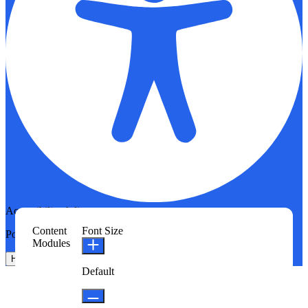
Accessibility Adjustments
Content
Font Size
Powered by
OneTap
Modules
Hide Toolbar
Default