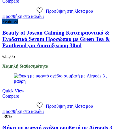
Compare
Προσθήκη στη λίστα μου
Προσθήκη στο καλάθι
Featured
Beauty of Joseon Calming Καταπραϋντικό &
Ενυδατικό Serum Προσώπου με Green Tea &
Panthenol για Αποτοξίνωση 30ml
€
11,05
Χαμηλή διαθεσιμότητα
Quick View
Compare
Προσθήκη στη λίστα μου
Προσθήκη στο καλάθι
-39%
Θήκη με υφαντό σχέδιο συμβατή με Airpods 3 ,