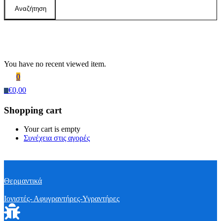
Αναζήτηση
Recently Viewed Products
You have no recent viewed item.
0
€
0,00
0
Shopping cart
Your cart is empty
Συνέχεια στις αγορές
Θερμαντικά
Ιονιστές- Αφυγραντήρες-Υγραντήρες