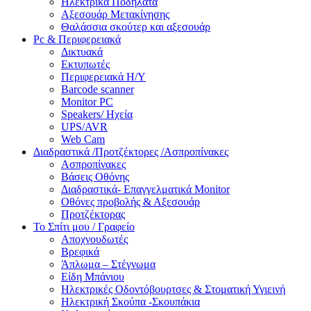
Ηλεκτρικά Ποδήλατα
Αξεσουάρ Μετακίνησης
Θαλάσσια σκούτερ και αξεσουάρ
Pc & Περιφερειακά
Δικτυακά
Εκτυπωτές
Περιφερειακά Η/Υ
Barcode scanner
Monitor PC
Speakers/ Ηχεία
UPS/AVR
Web Cam
Διαδραστικά /Προτζέκτορες /Ασπροπίνακες
Ασπροπίνακες
Βάσεις Οθόνης
Διαδραστικά- Επαγγελματικά Monitor
Οθόνες προβολής & Αξεσουάρ
Προτζέκτορας
Το Σπίτι μου / Γραφείο
Αποχνουδωτές
Βρεφικά
Άπλωμα – Στέγνωμα
Είδη Μπάνιου
Ηλεκτρικές Οδοντόβουρτσες & Στοματική Υγιεινή
Ηλεκτρική Σκούπα -Σκουπάκια