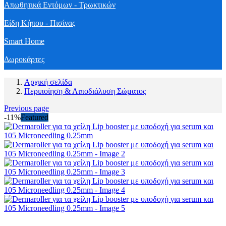
Απωθητικά Εντόμων - Τρωκτικών
Είδη Κήπου - Πισίνας
Smart Home
Δωροκάρτες
Αρχική σελίδα
Περιποίηση & Λιποδιάλυση Σώματος
Previous page
-11%
Featured