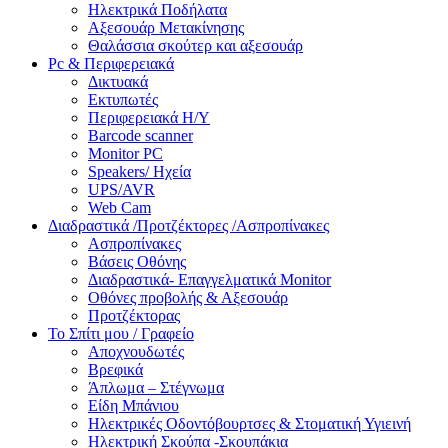
Ηλεκτρικά Ποδήλατα
Αξεσουάρ Μετακίνησης
Θαλάσσια σκούτερ και αξεσουάρ
Pc & Περιφερειακά
Δικτυακά
Εκτυπωτές
Περιφερειακά Η/Υ
Barcode scanner
Monitor PC
Speakers/ Ηχεία
UPS/AVR
Web Cam
Διαδραστικά /Προτζέκτορες /Ασπροπίνακες
Ασπροπίνακες
Βάσεις Οθόνης
Διαδραστικά- Επαγγελματικά Monitor
Οθόνες προβολής & Αξεσουάρ
Προτζέκτορας
Το Σπίτι μου / Γραφείο
Αποχνουδωτές
Βρεφικά
Άπλωμα – Στέγνωμα
Είδη Μπάνιου
Ηλεκτρικές Οδοντόβουρτσες & Στοματική Υγιεινή
Ηλεκτρική Σκούπα -Σκουπάκια