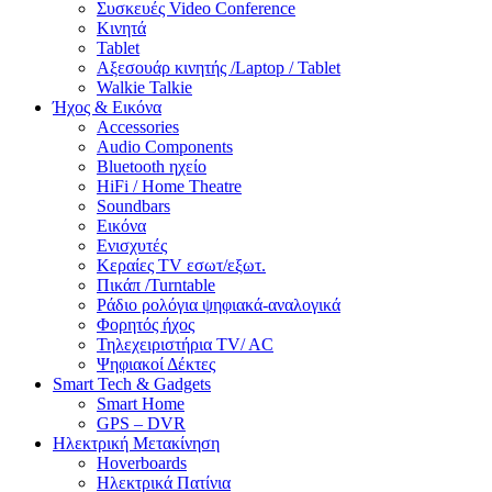
Συσκευές Video Conference
Κινητά
Tablet
Αξεσουάρ κινητής /Laptop / Tablet
Walkie Talkie
Ήχος & Εικόνα
Accessories
Audio Components
Bluetooth ηχείο
HiFi / Home Theatre
Soundbars
Εικόνα
Ενισχυτές
Κεραίες TV εσωτ/εξωτ.
Πικάπ /Turntable
Ράδιο ρολόγια ψηφιακά-αναλογικά
Φορητός ήχος
Τηλεχειριστήρια TV/ AC
Ψηφιακοί Δέκτες
Smart Tech & Gadgets
Smart Home
GPS – DVR
Ηλεκτρική Μετακίνηση
Hoverboards
Ηλεκτρικά Πατίνια