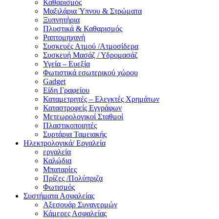
Καθαρισμός
Μαξιλάρια Ύπνου & Στρώματα
Ξυπνητήρια
Πλυστικά & Καθαρισμός
Ραπτομηχανή
Συσκευές Ατμού /Ατμοσίδερα
Συσκευή Μασάζ / Υδρομασάζ
Υγεία – Ευεξία
Φωτιστικά εσωτερικού χώρου
Gadget
Είδη Γραφείου
Καταμετρητές – Ελεγκτές Χρημάτων
Καταστροφείς Εγγράφων
Μετεωρολογικοί Σταθμοί
Πλαστικοποιητές
Συρτάρια Ταμειακής
Ηλεκτρολογικά/ Εργαλεία
εργαλεία
Καλώδια
Μπαταρίες
Πρίζες /Πολύπριζα
Φωτισμός
Συστήματα Ασφαλείας
Αξεσουάρ Συναγερμών
Κάμερες Ασφαλείας