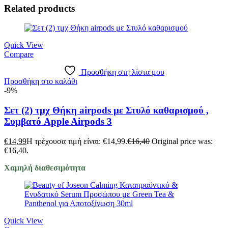
Related products
Quick View
Compare
Προσθήκη στη λίστα μου
Προσθήκη στο καλάθι
-9%
Σετ (2) τμχ Θήκη airpods με Στυλό καθαρισμού ,
Συμβατό Apple Airpods 3
€
14,99
Η τρέχουσα τιμή είναι: €14,99.
€
16,40
Original price was:
€16,40.
Χαμηλή διαθεσιμότητα
Quick View