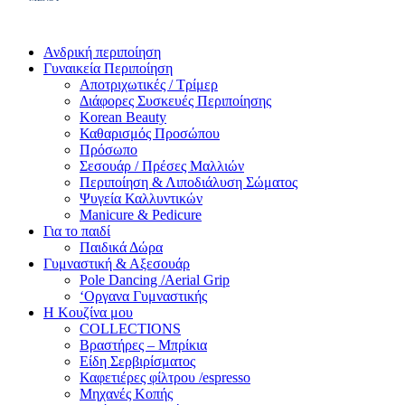
Ανδρική περιποίηση
Γυναικεία Περιποίηση
Αποτριχωτικές / Τρίμερ
Διάφορες Συσκευές Περιποίησης
Korean Beauty
Καθαρισμός Προσώπου
Πρόσωπο
Σεσουάρ / Πρέσες Μαλλιών
Περιποίηση & Λιποδιάλυση Σώματος
Ψυγεία Καλλυντικών
Manicure & Pedicure
Για το παιδί
Παιδικά Δώρα
Γυμναστική & Αξεσουάρ
Pole Dancing /Aerial Grip
‘Οργανα Γυμναστικής
Η Κουζίνα μου
COLLECTIONS
Βραστήρες – Μπρίκια
Είδη Σερβιρίσματος
Καφετιέρες φίλτρου /espresso
Μηχανές Κοπής