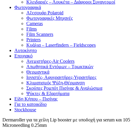
Κλειδαριές – Λουκέτα – Διάφοροι Συναγερμοί
Φωτογραφικά
Αξεσουάρ Polaroid
Φωτογραφικές Μηχανές
Cameras
Films
Film Scanners
Printers
Κυάλια – Laserfinders – Fieldscopes
Αυτοκίνητο
Εποχιακό
Ανεμιστήρες-Air Coolers
Απωθητικά Εντόμων – Τρωκτικών
Θερμαντικά
Ιονιστές- Αφυγραντήρες-Υγραντήρες
Κλιματισμός Ψύξη-Θέρμανση
Σκούπες Ρομπότ Πισίνας & Αναλώσιμα
Ψύκτες & Εξαρτήματα
Είδη Κήπου – Πισίνας
Για το κατοικίδιο
Stockhouse
Dermaroller για τα χείλη Lip booster με υποδοχή για serum και 105
Microneedling 0.25mm