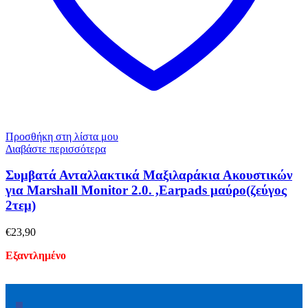
Προσθήκη στη λίστα μου
Διαβάστε περισσότερα
Συμβατά Ανταλλακτικά Μαξιλαράκια Ακουστικών
για Μarshall Monitor 2.0. ,Earpads μαύρο(ζεύγος
2τεμ)
€
23,90
Εξαντλημένο