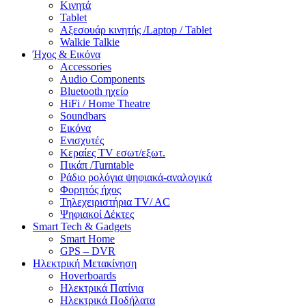
Κινητά
Tablet
Αξεσουάρ κινητής /Laptop / Tablet
Walkie Talkie
Ήχος & Εικόνα
Accessories
Audio Components
Bluetooth ηχείο
HiFi / Home Theatre
Soundbars
Εικόνα
Ενισχυτές
Κεραίες TV εσωτ/εξωτ.
Πικάπ /Turntable
Ράδιο ρολόγια ψηφιακά-αναλογικά
Φορητός ήχος
Τηλεχειριστήρια TV/ AC
Ψηφιακοί Δέκτες
Smart Tech & Gadgets
Smart Home
GPS – DVR
Ηλεκτρική Μετακίνηση
Hoverboards
Ηλεκτρικά Πατίνια
Ηλεκτρικά Ποδήλατα