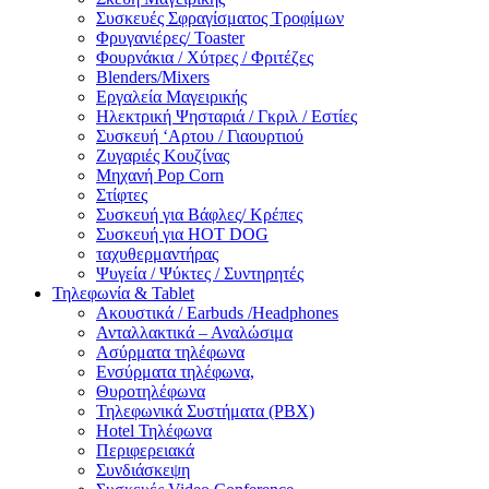
Συσκευές Σφραγίσματος Τροφίμων
Φρυγανιέρες/ Toaster
Φουρνάκια / Χύτρες / Φριτέζες
Blenders/Mixers
Εργαλεία Μαγειρικής
Ηλεκτρική Ψησταριά / Γκριλ / Eστίες
Συσκευή ‘Αρτου / Γιαουρτιού
Ζυγαριές Κουζίνας
Μηχανή Pop Corn
Στίφτες
Συσκευή για Βάφλες/ Κρέπες
Συσκευή για HOT DOG
ταχυθερμαντήρας
Ψυγεία / Ψύκτες / Συντηρητές
Τηλεφωνία & Tablet
Ακουστικά / Earbuds /Headphones
Ανταλλακτικά – Αναλώσιμα
Ασύρματα τηλέφωνα
Ενσύρματα τηλέφωνα,
Θυροτηλέφωνα
Τηλεφωνικά Συστήματα (PBX)
Hotel Τηλέφωνα
Περιφερειακά
Συνδιάσκεψη