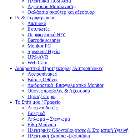
Ηλεκτρικά Ποδήλατα
Αξεσουάρ Μετακίνησης
Θαλάσσια σκούτερ και αξεσουάρ
Pc & Περιφερειακά
Δικτυακά
Εκτυπωτές
Περιφερειακά Η/Υ
Barcode scanner
Monitor PC
Speakers/ Ηχεία
UPS/AVR
Web Cam
Διαδραστικά /Προτζέκτορες /Ασπροπίνακες
Ασπροπίνακες
Βάσεις Οθόνης
Διαδραστικά- Επαγγελματικά Monitor
Οθόνες προβολής & Αξεσουάρ
Προτζέκτορας
Το Σπίτι μου / Γραφείο
Αποχνουδωτές
Βρεφικά
Άπλωμα – Στέγνωμα
Είδη Μπάνιου
Ηλεκτρικές Οδοντόβουρτσες & Στοματική Υγιεινή
Ηλεκτρική Σκούπα -Σκουπάκια