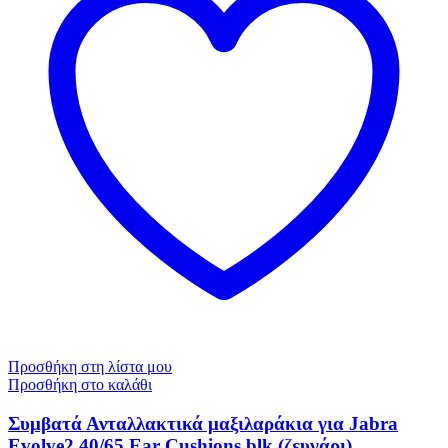
Προσθήκη στη λίστα μου
Προσθήκη στο καλάθι
Συμβατά Ανταλλακτικά μαξιλαράκια για Jabra
Evolve2 40/65 Ear Cushions blk (ζευγάρι)