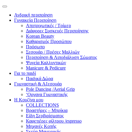
Ανδρική περιποίηση
Γυναικεία Περιποίηση
Αποτριχωτικές / Τρίμερ
Διάφορες Συσκευές Περιποίησης
Korean Beauty
Καθαρισμός Προσώπου
Πρόσωπο
Σεσουάρ / Πρέσες Μαλλιών
Περιποίηση & Λιποδιάλυση Σώματος
Ψυγεία Καλλυντικών
Manicure & Pedicure
Για το παιδί
Παιδικά Δώρα
Γυμναστική & Αξεσουάρ
Pole Dancing /Aerial Grip
‘Οργανα Γυμναστικής
Η Κουζίνα μου
COLLECTIONS
Βραστήρες – Μπρίκια
Είδη Σερβιρίσματος
Καφετιέρες φίλτρου /espresso
Μηχανές Κοπής
Σκεύη Μαγειρικής