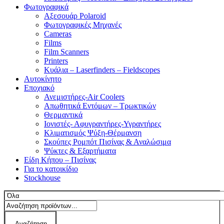
Φωτογραφικά
Αξεσουάρ Polaroid
Φωτογραφικές Μηχανές
Cameras
Films
Film Scanners
Printers
Κυάλια – Laserfinders – Fieldscopes
Αυτοκίνητο
Εποχιακό
Ανεμιστήρες-Air Coolers
Απωθητικά Εντόμων – Τρωκτικών
Θερμαντικά
Ιονιστές- Αφυγραντήρες-Υγραντήρες
Κλιματισμός Ψύξη-Θέρμανση
Σκούπες Ρομπότ Πισίνας & Αναλώσιμα
Ψύκτες & Εξαρτήματα
Είδη Κήπου – Πισίνας
Για το κατοικίδιο
Stockhouse
Αναζήτηση