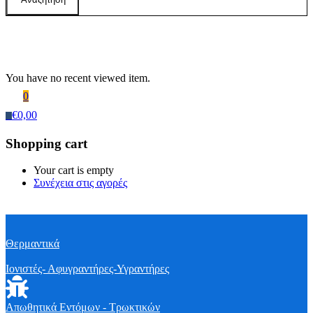
Recently Viewed Products
You have no recent viewed item.
0
€
0,00
0
Shopping cart
Your cart is empty
Συνέχεια στις αγορές
Θερμαντικά
Ιονιστές- Αφυγραντήρες-Υγραντήρες
Απωθητικά Εντόμων - Τρωκτικών