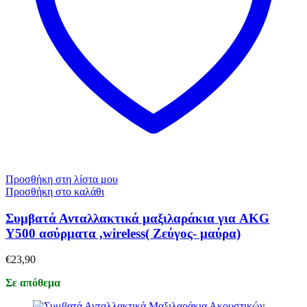
Προσθήκη στη λίστα μου
Προσθήκη στο καλάθι
Συμβατά Ανταλλακτικά μαξιλαράκια για AKG
Y500 ασύρματα ,wireless( Ζεύγος- μαύρα)
€
23,90
Σε απόθεμα