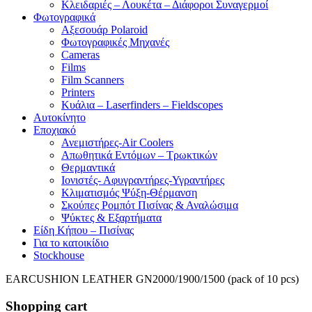
Κλειδαριές – Λουκέτα – Διάφοροι Συναγερμοί
Φωτογραφικά
Αξεσουάρ Polaroid
Φωτογραφικές Μηχανές
Cameras
Films
Film Scanners
Printers
Κυάλια – Laserfinders – Fieldscopes
Αυτοκίνητο
Εποχιακό
Ανεμιστήρες-Air Coolers
Απωθητικά Εντόμων – Τρωκτικών
Θερμαντικά
Ιονιστές- Αφυγραντήρες-Υγραντήρες
Κλιματισμός Ψύξη-Θέρμανση
Σκούπες Ρομπότ Πισίνας & Αναλώσιμα
Ψύκτες & Εξαρτήματα
Είδη Κήπου – Πισίνας
Για το κατοικίδιο
Stockhouse
EARCUSHION LEATHER GN2000/1900/1500 (pack of 10 pcs)
Shopping cart