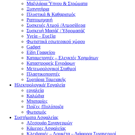
Μαξιλάρια Ύπνου & Στρώματα
Ξυπνητήρια
Πλυστικά & Καθαρισμός
Ραπτομηχανή
Συσκευές Ατμού /Ατμοσίδερα
Συσκευή Μασάζ / Υδρομασάζ
Υγεία – Ευεξία
Φωτιστικά εσωτερικού χώρου
Gadget
Είδη Γραφείου
Καταμετρητές – Ελεγκτές Χρημάτων
Καταστροφείς Εγγράφων
Μετεωρολογικοί Σταθμοί
Πλαστικοποιητές
Συρτάρια Ταμειακής
Ηλεκτρολογικά/ Εργαλεία
εργαλεία
Καλώδια
Μπαταρίες
Πρίζες /Πολύπριζα
Φωτισμός
Συστήματα Ασφαλείας
Αξεσουάρ Συναγερμών
Κάμερες Ασφαλείας
Κλειδαριές – Λουκέτα – Διάφοροι Συναγερμοί