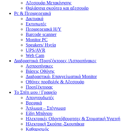
Αξεσουάρ Μετακίνησης
Θαλάσσια σκούτερ και αξεσουάρ
Pc & Περιφερειακά
Δικτυακά
Εκτυπωτές
Περιφερειακά Η/Υ
Barcode scanner
Monitor PC
Speakers/ Ηχεία
UPS/AVR
Web Cam
Διαδραστικά /Προτζέκτορες /Ασπροπίνακες
Ασπροπίνακες
Βάσεις Οθόνης
Διαδραστικά- Επαγγελματικά Monitor
Οθόνες προβολής & Αξεσουάρ
Προτζέκτορας
Το Σπίτι μου / Γραφείο
Αποχνουδωτές
Βρεφικά
Άπλωμα – Στέγνωμα
Είδη Μπάνιου
Ηλεκτρικές Οδοντόβουρτσες & Στοματική Υγιεινή
Ηλεκτρική Σκούπα -Σκουπάκια
Καθαρισμός