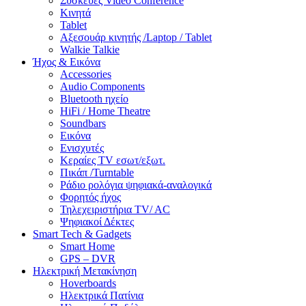
Συσκευές Video Conference
Κινητά
Tablet
Αξεσουάρ κινητής /Laptop / Tablet
Walkie Talkie
Ήχος & Εικόνα
Accessories
Audio Components
Bluetooth ηχείο
HiFi / Home Theatre
Soundbars
Εικόνα
Ενισχυτές
Κεραίες TV εσωτ/εξωτ.
Πικάπ /Turntable
Ράδιο ρολόγια ψηφιακά-αναλογικά
Φορητός ήχος
Τηλεχειριστήρια TV/ AC
Ψηφιακοί Δέκτες
Smart Tech & Gadgets
Smart Home
GPS – DVR
Ηλεκτρική Μετακίνηση
Hoverboards
Ηλεκτρικά Πατίνια