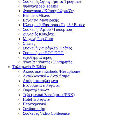
Συσκευές Σφραγίσματος Τροφίμων
Φρυγανιέρες/ Toaster
Φουρνάκια / Χύτρες / Φριτέζες
Blenders/Mixers
Εργαλεία Μαγειρικής
Ηλεκτρική Ψησταριά / Γκριλ / Eστίες
Συσκευή ‘Αρτου / Γιαουρτιού
Ζυγαριές Κουζίνας
Μηχανή Pop Corn
Στίφτες
Συσκευή για Βάφλες/ Κρέπες
Συσκευή για HOT DOG
ταχυθερμαντήρας
Ψυγεία / Ψύκτες / Συντηρητές
Τηλεφωνία & Tablet
Ακουστικά / Earbuds /Headphones
Ανταλλακτικά – Αναλώσιμα
Ασύρματα τηλέφωνα
Ενσύρματα τηλέφωνα,
Θυροτηλέφωνα
Τηλεφωνικά Συστήματα (PBX)
Hotel Τηλέφωνα
Περιφερειακά
Συνδιάσκεψη
Συσκευές Video Conference