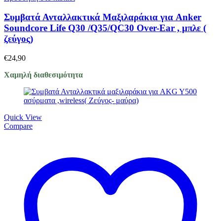
Συμβατά Ανταλλακτικά Μαξιλαράκια για Anker
Soundcore Life Q30 /Q35/QC30 Over-Ear , μπλε (
ζεύγος)
€
24,90
Χαμηλή διαθεσιμότητα
Quick View
Compare