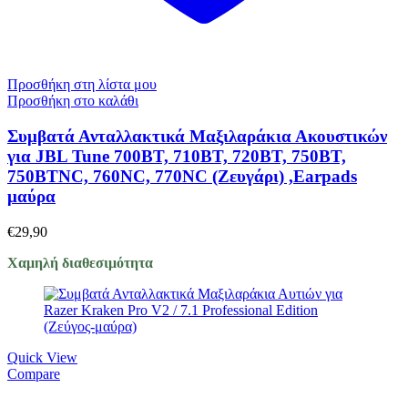
Προσθήκη στη λίστα μου
Προσθήκη στο καλάθι
Συμβατά Ανταλλακτικά Μαξιλαράκια Ακουστικών
για JBL Tune 700BT, 710BT, 720BT, 750BT,
750BTNC, 760NC, 770NC (Ζευγάρι) ,Earpads
μαύρα
€
29,90
Χαμηλή διαθεσιμότητα
Quick View
Compare