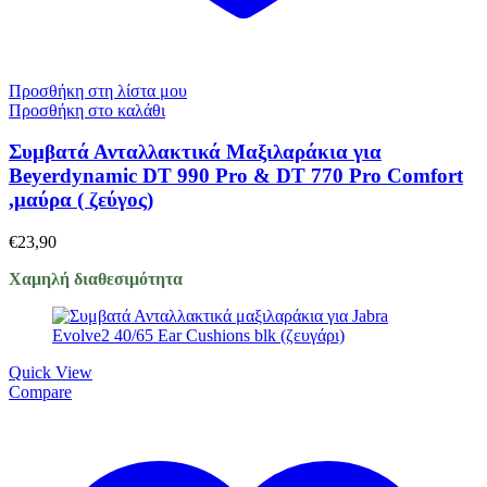
Προσθήκη στη λίστα μου
Προσθήκη στο καλάθι
Συμβατά Ανταλλακτικά Μαξιλαράκια για
Beyerdynamic DT 990 Pro & DT 770 Pro Comfort
,μαύρα ( ζεύγος)
€
23,90
Χαμηλή διαθεσιμότητα
Quick View
Compare