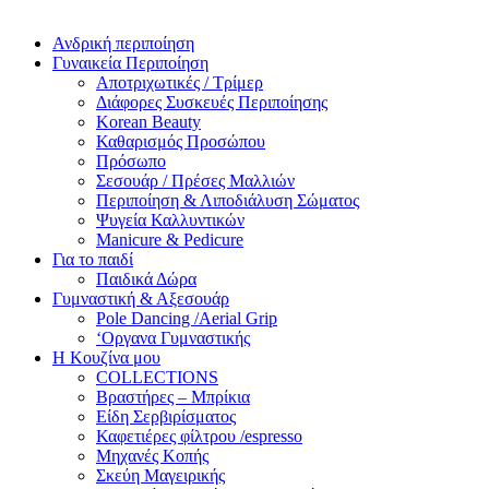
Ανδρική περιποίηση
Γυναικεία Περιποίηση
Αποτριχωτικές / Τρίμερ
Διάφορες Συσκευές Περιποίησης
Korean Beauty
Καθαρισμός Προσώπου
Πρόσωπο
Σεσουάρ / Πρέσες Μαλλιών
Περιποίηση & Λιποδιάλυση Σώματος
Ψυγεία Καλλυντικών
Manicure & Pedicure
Για το παιδί
Παιδικά Δώρα
Γυμναστική & Αξεσουάρ
Pole Dancing /Aerial Grip
‘Οργανα Γυμναστικής
Η Κουζίνα μου
COLLECTIONS
Βραστήρες – Μπρίκια
Είδη Σερβιρίσματος
Καφετιέρες φίλτρου /espresso
Μηχανές Κοπής
Σκεύη Μαγειρικής