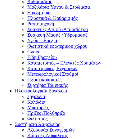
Καθαρισμός
Μαξιλάρια Ύπνου & Στρώματα
Ξυπνητήρια
Πλυστικά & Καθαρισμός
Ραπτομηχανή
Συσκευές Ατμού /Ατμοσίδερα
Συσκευή Μασάζ / Υδρομασάζ
Υγεία – Ευεξία
Φωτιστικά εσωτερικού χώρου
Gadget
Είδη Γραφείου
Καταμετρητές – Ελεγκτές Χρημάτων
Καταστροφείς Εγγράφων
Μετεωρολογικοί Σταθμοί
Πλαστικοποιητές
Συρτάρια Ταμειακής
Ηλεκτρολογικά/ Εργαλεία
εργαλεία
Καλώδια
Μπαταρίες
Πρίζες /Πολύπριζα
Φωτισμός
Συστήματα Ασφαλείας
Αξεσουάρ Συναγερμών
Κάμερες Ασφαλείας