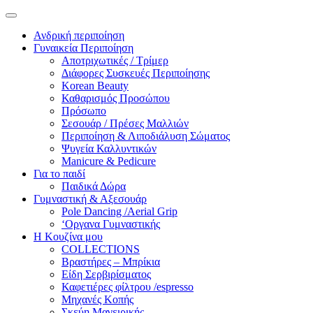
Ανδρική περιποίηση
Γυναικεία Περιποίηση
Αποτριχωτικές / Τρίμερ
Διάφορες Συσκευές Περιποίησης
Korean Beauty
Καθαρισμός Προσώπου
Πρόσωπο
Σεσουάρ / Πρέσες Μαλλιών
Περιποίηση & Λιποδιάλυση Σώματος
Ψυγεία Καλλυντικών
Manicure & Pedicure
Για το παιδί
Παιδικά Δώρα
Γυμναστική & Αξεσουάρ
Pole Dancing /Aerial Grip
‘Οργανα Γυμναστικής
Η Κουζίνα μου
COLLECTIONS
Βραστήρες – Μπρίκια
Είδη Σερβιρίσματος
Καφετιέρες φίλτρου /espresso
Μηχανές Κοπής
Σκεύη Μαγειρικής