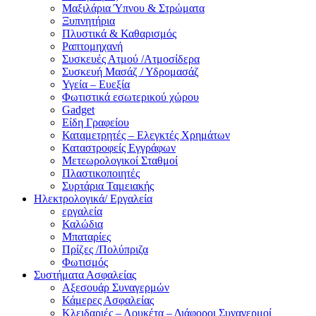
Μαξιλάρια Ύπνου & Στρώματα
Ξυπνητήρια
Πλυστικά & Καθαρισμός
Ραπτομηχανή
Συσκευές Ατμού /Ατμοσίδερα
Συσκευή Μασάζ / Υδρομασάζ
Υγεία – Ευεξία
Φωτιστικά εσωτερικού χώρου
Gadget
Είδη Γραφείου
Καταμετρητές – Ελεγκτές Χρημάτων
Καταστροφείς Εγγράφων
Μετεωρολογικοί Σταθμοί
Πλαστικοποιητές
Συρτάρια Ταμειακής
Ηλεκτρολογικά/ Εργαλεία
εργαλεία
Καλώδια
Μπαταρίες
Πρίζες /Πολύπριζα
Φωτισμός
Συστήματα Ασφαλείας
Αξεσουάρ Συναγερμών
Κάμερες Ασφαλείας
Κλειδαριές – Λουκέτα – Διάφοροι Συναγερμοί