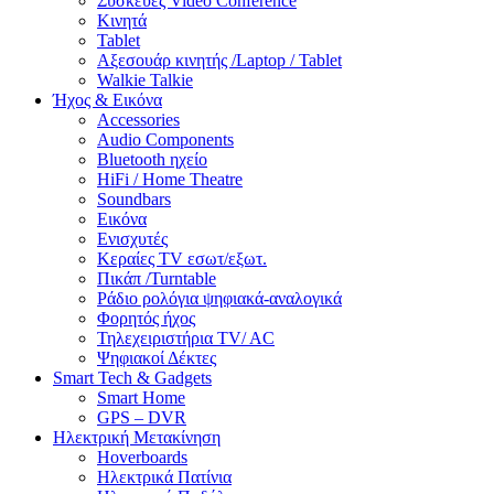
Συσκευές Video Conference
Κινητά
Tablet
Αξεσουάρ κινητής /Laptop / Tablet
Walkie Talkie
Ήχος & Εικόνα
Accessories
Audio Components
Bluetooth ηχείο
HiFi / Home Theatre
Soundbars
Εικόνα
Ενισχυτές
Κεραίες TV εσωτ/εξωτ.
Πικάπ /Turntable
Ράδιο ρολόγια ψηφιακά-αναλογικά
Φορητός ήχος
Τηλεχειριστήρια TV/ AC
Ψηφιακοί Δέκτες
Smart Tech & Gadgets
Smart Home
GPS – DVR
Ηλεκτρική Μετακίνηση
Hoverboards
Ηλεκτρικά Πατίνια