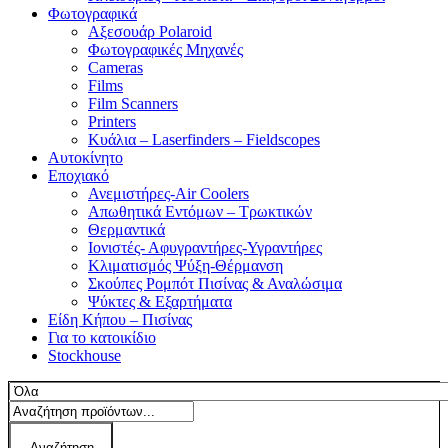
Φωτογραφικά
Αξεσουάρ Polaroid
Φωτογραφικές Μηχανές
Cameras
Films
Film Scanners
Printers
Κυάλια – Laserfinders – Fieldscopes
Αυτοκίνητο
Εποχιακό
Ανεμιστήρες-Air Coolers
Απωθητικά Εντόμων – Τρωκτικών
Θερμαντικά
Ιονιστές- Αφυγραντήρες-Υγραντήρες
Κλιματισμός Ψύξη-Θέρμανση
Σκούπες Ρομπότ Πισίνας & Αναλώσιμα
Ψύκτες & Εξαρτήματα
Είδη Κήπου – Πισίνας
Για το κατοικίδιο
Stockhouse
Αναζήτηση