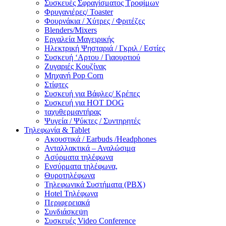
Συσκευές Σφραγίσματος Τροφίμων
Φρυγανιέρες/ Toaster
Φουρνάκια / Χύτρες / Φριτέζες
Blenders/Mixers
Εργαλεία Μαγειρικής
Ηλεκτρική Ψησταριά / Γκριλ / Eστίες
Συσκευή ‘Αρτου / Γιαουρτιού
Ζυγαριές Κουζίνας
Μηχανή Pop Corn
Στίφτες
Συσκευή για Βάφλες/ Κρέπες
Συσκευή για HOT DOG
ταχυθερμαντήρας
Ψυγεία / Ψύκτες / Συντηρητές
Τηλεφωνία & Tablet
Ακουστικά / Earbuds /Headphones
Ανταλλακτικά – Αναλώσιμα
Ασύρματα τηλέφωνα
Ενσύρματα τηλέφωνα,
Θυροτηλέφωνα
Τηλεφωνικά Συστήματα (PBX)
Hotel Τηλέφωνα
Περιφερειακά
Συνδιάσκεψη
Συσκευές Video Conference