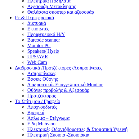
Ηλεκτρικά Ποδήλατα
Αξεσουάρ Μετακίνησης
Θαλάσσια σκούτερ και αξεσουάρ
Pc & Περιφερειακά
Δικτυακά
Εκτυπωτές
Περιφερειακά Η/Υ
Barcode scanner
Monitor PC
Speakers/ Ηχεία
UPS/AVR
Web Cam
Διαδραστικά /Προτζέκτορες /Ασπροπίνακες
Ασπροπίνακες
Βάσεις Οθόνης
Διαδραστικά- Επαγγελματικά Monitor
Οθόνες προβολής & Αξεσουάρ
Προτζέκτορας
Το Σπίτι μου / Γραφείο
Αποχνουδωτές
Βρεφικά
Άπλωμα – Στέγνωμα
Είδη Μπάνιου
Ηλεκτρικές Οδοντόβουρτσες & Στοματική Υγιεινή
Ηλεκτρική Σκούπα -Σκουπάκια