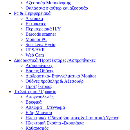
Αξεσουάρ Μετακίνησης
Θαλάσσια σκούτερ και αξεσουάρ
Pc & Περιφερειακά
Δικτυακά
Εκτυπωτές
Περιφερειακά Η/Υ
Barcode scanner
Monitor PC
Speakers/ Ηχεία
UPS/AVR
Web Cam
Διαδραστικά /Προτζέκτορες /Ασπροπίνακες
Ασπροπίνακες
Βάσεις Οθόνης
Διαδραστικά- Επαγγελματικά Monitor
Οθόνες προβολής & Αξεσουάρ
Προτζέκτορας
Το Σπίτι μου / Γραφείο
Αποχνουδωτές
Βρεφικά
Άπλωμα – Στέγνωμα
Είδη Μπάνιου
Ηλεκτρικές Οδοντόβουρτσες & Στοματική Υγιεινή
Ηλεκτρική Σκούπα -Σκουπάκια
Καθαρισμός