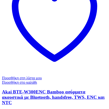
Προσθήκη στη λίστα μου
Προσθήκη στο καλάθι
Akai BTE-W300ENC Bamboo ασύρματα
ακουστικά με Bluetooth, handsfree, TWS, ENC και
ΝΤC