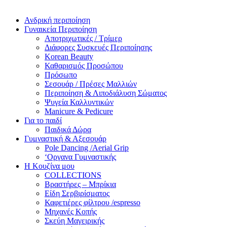
Ανδρική περιποίηση
Γυναικεία Περιποίηση
Αποτριχωτικές / Τρίμερ
Διάφορες Συσκευές Περιποίησης
Korean Beauty
Καθαρισμός Προσώπου
Πρόσωπο
Σεσουάρ / Πρέσες Μαλλιών
Περιποίηση & Λιποδιάλυση Σώματος
Ψυγεία Καλλυντικών
Manicure & Pedicure
Για το παιδί
Παιδικά Δώρα
Γυμναστική & Αξεσουάρ
Pole Dancing /Aerial Grip
‘Οργανα Γυμναστικής
Η Κουζίνα μου
COLLECTIONS
Βραστήρες – Μπρίκια
Είδη Σερβιρίσματος
Καφετιέρες φίλτρου /espresso
Μηχανές Κοπής
Σκεύη Μαγειρικής