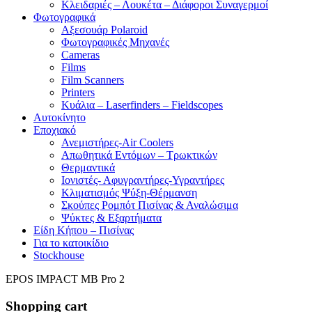
Κλειδαριές – Λουκέτα – Διάφοροι Συναγερμοί
Φωτογραφικά
Αξεσουάρ Polaroid
Φωτογραφικές Μηχανές
Cameras
Films
Film Scanners
Printers
Κυάλια – Laserfinders – Fieldscopes
Αυτοκίνητο
Εποχιακό
Ανεμιστήρες-Air Coolers
Απωθητικά Εντόμων – Τρωκτικών
Θερμαντικά
Ιονιστές- Αφυγραντήρες-Υγραντήρες
Κλιματισμός Ψύξη-Θέρμανση
Σκούπες Ρομπότ Πισίνας & Αναλώσιμα
Ψύκτες & Εξαρτήματα
Είδη Κήπου – Πισίνας
Για το κατοικίδιο
Stockhouse
EPOS IMPACT MB Pro 2
Shopping cart