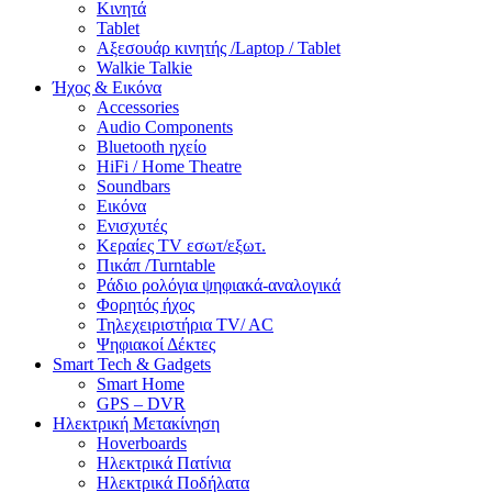
Κινητά
Tablet
Αξεσουάρ κινητής /Laptop / Tablet
Walkie Talkie
Ήχος & Εικόνα
Accessories
Audio Components
Bluetooth ηχείο
HiFi / Home Theatre
Soundbars
Εικόνα
Ενισχυτές
Κεραίες TV εσωτ/εξωτ.
Πικάπ /Turntable
Ράδιο ρολόγια ψηφιακά-αναλογικά
Φορητός ήχος
Τηλεχειριστήρια TV/ AC
Ψηφιακοί Δέκτες
Smart Tech & Gadgets
Smart Home
GPS – DVR
Ηλεκτρική Μετακίνηση
Hoverboards
Ηλεκτρικά Πατίνια
Ηλεκτρικά Ποδήλατα