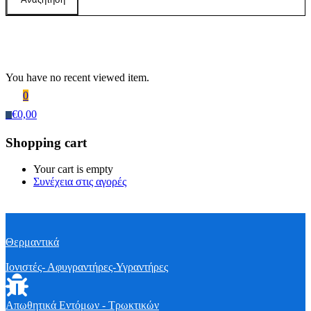
Recently Viewed Products
You have no recent viewed item.
0
€
0,00
0
Shopping cart
Your cart is empty
Συνέχεια στις αγορές
Θερμαντικά
Ιονιστές- Αφυγραντήρες-Υγραντήρες
Απωθητικά Εντόμων - Τρωκτικών