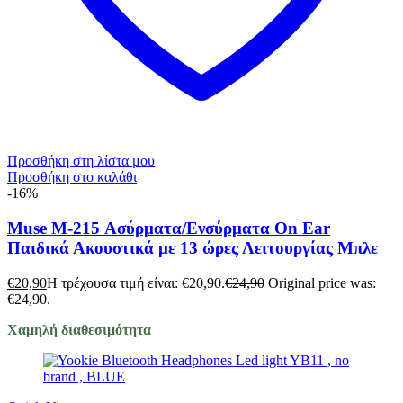
Προσθήκη στη λίστα μου
Προσθήκη στο καλάθι
-16%
Muse M-215 Ασύρματα/Ενσύρματα On Ear
Παιδικά Ακουστικά με 13 ώρες Λειτουργίας Μπλε
€
20,90
Η τρέχουσα τιμή είναι: €20,90.
€
24,90
Original price was:
€24,90.
Χαμηλή διαθεσιμότητα