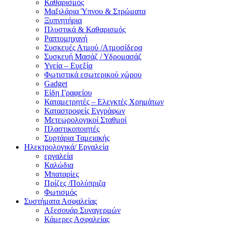
Καθαρισμός
Μαξιλάρια Ύπνου & Στρώματα
Ξυπνητήρια
Πλυστικά & Καθαρισμός
Ραπτομηχανή
Συσκευές Ατμού /Ατμοσίδερα
Συσκευή Μασάζ / Υδρομασάζ
Υγεία – Ευεξία
Φωτιστικά εσωτερικού χώρου
Gadget
Είδη Γραφείου
Καταμετρητές – Ελεγκτές Χρημάτων
Καταστροφείς Εγγράφων
Μετεωρολογικοί Σταθμοί
Πλαστικοποιητές
Συρτάρια Ταμειακής
Ηλεκτρολογικά/ Εργαλεία
εργαλεία
Καλώδια
Μπαταρίες
Πρίζες /Πολύπριζα
Φωτισμός
Συστήματα Ασφαλείας
Αξεσουάρ Συναγερμών
Κάμερες Ασφαλείας