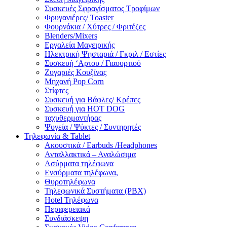
Συσκευές Σφραγίσματος Τροφίμων
Φρυγανιέρες/ Toaster
Φουρνάκια / Χύτρες / Φριτέζες
Blenders/Mixers
Εργαλεία Μαγειρικής
Ηλεκτρική Ψησταριά / Γκριλ / Eστίες
Συσκευή ‘Αρτου / Γιαουρτιού
Ζυγαριές Κουζίνας
Μηχανή Pop Corn
Στίφτες
Συσκευή για Βάφλες/ Κρέπες
Συσκευή για HOT DOG
ταχυθερμαντήρας
Ψυγεία / Ψύκτες / Συντηρητές
Τηλεφωνία & Tablet
Ακουστικά / Earbuds /Headphones
Ανταλλακτικά – Αναλώσιμα
Ασύρματα τηλέφωνα
Ενσύρματα τηλέφωνα,
Θυροτηλέφωνα
Τηλεφωνικά Συστήματα (PBX)
Hotel Τηλέφωνα
Περιφερειακά
Συνδιάσκεψη