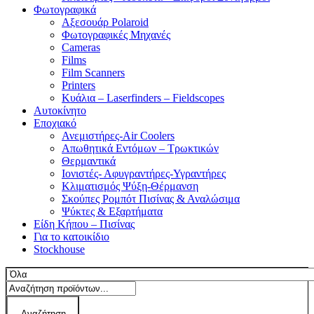
Φωτογραφικά
Αξεσουάρ Polaroid
Φωτογραφικές Μηχανές
Cameras
Films
Film Scanners
Printers
Κυάλια – Laserfinders – Fieldscopes
Αυτοκίνητο
Εποχιακό
Ανεμιστήρες-Air Coolers
Απωθητικά Εντόμων – Τρωκτικών
Θερμαντικά
Ιονιστές- Αφυγραντήρες-Υγραντήρες
Κλιματισμός Ψύξη-Θέρμανση
Σκούπες Ρομπότ Πισίνας & Αναλώσιμα
Ψύκτες & Εξαρτήματα
Είδη Κήπου – Πισίνας
Για το κατοικίδιο
Stockhouse
Αναζήτηση