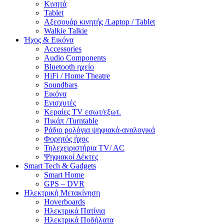
Κινητά
Tablet
Αξεσουάρ κινητής /Laptop / Tablet
Walkie Talkie
Ήχος & Εικόνα
Accessories
Audio Components
Bluetooth ηχείο
HiFi / Home Theatre
Soundbars
Εικόνα
Ενισχυτές
Κεραίες TV εσωτ/εξωτ.
Πικάπ /Turntable
Ράδιο ρολόγια ψηφιακά-αναλογικά
Φορητός ήχος
Τηλεχειριστήρια TV/ AC
Ψηφιακοί Δέκτες
Smart Tech & Gadgets
Smart Home
GPS – DVR
Ηλεκτρική Μετακίνηση
Hoverboards
Ηλεκτρικά Πατίνια
Ηλεκτρικά Ποδήλατα