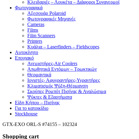
Κλειδαριές – Λουκέτα – Διάφοροι Συναγερμοί
Φωτογραφικά
Αξεσουάρ Polaroid
Φωτογραφικές Μηχανές
Cameras
Films
Film Scanners
Printers
Κυάλια – Laserfinders – Fieldscopes
Αυτοκίνητο
Εποχιακό
Ανεμιστήρες-Air Coolers
Απωθητικά Εντόμων – Τρωκτικών
Θερμαντικά
Ιονιστές- Αφυγραντήρες-Υγραντήρες
Κλιματισμός Ψύξη-Θέρμανση
Σκούπες Ρομπότ Πισίνας & Αναλώσιμα
Ψύκτες & Εξαρτήματα
Είδη Κήπου – Πισίνας
Για το κατοικίδιο
Stockhouse
GTX-EXO ORL-S #74155 – 102324
Shopping cart