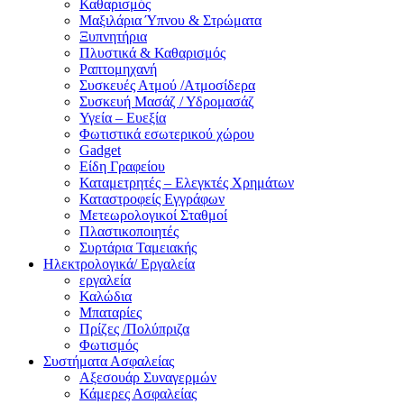
Καθαρισμός
Μαξιλάρια Ύπνου & Στρώματα
Ξυπνητήρια
Πλυστικά & Καθαρισμός
Ραπτομηχανή
Συσκευές Ατμού /Ατμοσίδερα
Συσκευή Μασάζ / Υδρομασάζ
Υγεία – Ευεξία
Φωτιστικά εσωτερικού χώρου
Gadget
Είδη Γραφείου
Καταμετρητές – Ελεγκτές Χρημάτων
Καταστροφείς Εγγράφων
Μετεωρολογικοί Σταθμοί
Πλαστικοποιητές
Συρτάρια Ταμειακής
Ηλεκτρολογικά/ Εργαλεία
εργαλεία
Καλώδια
Μπαταρίες
Πρίζες /Πολύπριζα
Φωτισμός
Συστήματα Ασφαλείας
Αξεσουάρ Συναγερμών
Κάμερες Ασφαλείας