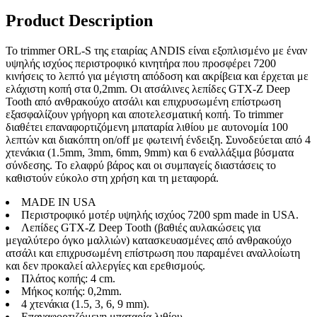
Product Description
Το trimmer ORL-S της εταιρίας ANDIS είναι εξοπλισμένο με έναν
υψηλής ισχύος περιστροφικό κινητήρα που προσφέρει 7200
κινήσεις το λεπτό για μέγιστη απόδοση και ακρίβεια και έρχεται με
ελάχιστη κοπή στα 0,2mm. Οι ατσάλινες λεπίδες GTX-Z Deep
Tooth από ανθρακούχο ατσάλι και επιχρυσωμένη επίστρωση
εξασφαλίζουν γρήγορη και αποτελεσματική κοπή. Το trimmer
διαθέτει επαναφορτιζόμενη μπαταρία λιθίου με αυτονομία 100
λεπτών και διακόπτη on/off με φωτεινή ένδειξη. Συνοδεύεται από 4
χτενάκια (1.5mm, 3mm, 6mm, 9mm) και 6 εναλλάξιμα βύσματα
σύνδεσης. Το ελαφρύ βάρος και οι συμπαγείς διαστάσεις το
καθιστούν εύκολο στη χρήση και τη μεταφορά.
MADE IN USA
Περιστροφικό μοτέρ υψηλής ισχύος 7200 spm made in USA.
Λεπίδες GTX-Z Deep Tooth (βαθιές αυλακώσεις για
μεγαλύτερο όγκο μαλλιών) κατασκευασμένες από ανθρακούχο
ατσάλι και επιχρυσωμένη επίστρωση που παραμένει αναλλοίωτη
και δεν προκαλεί αλλεργίες και ερεθισμούς.
Πλάτος κοπής: 4 cm.
Mήκος κοπής: 0,2mm.
4 χτενάκια (1.5, 3, 6, 9 mm).
Επαναφορτιζόμενη μπαταρία λιθίου.