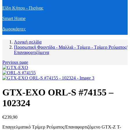
Είδη Κήπου - Πισίνας
Smart Home
Δωροκάρτες
Αρχική σελίδα
Προσωπική Φροντίδα - Μαλλιά - Τρίμερ - Τρίμερ Ρεύματος/
Επαναφορτιζόμενα
Previous page
GTX-EXO ORL-S #74155 –
102324
€
239,90
Επαγγελματικό Τρίμερ Ρεύματος/Επαναφορτιζόμενο GTX-Z Τ-