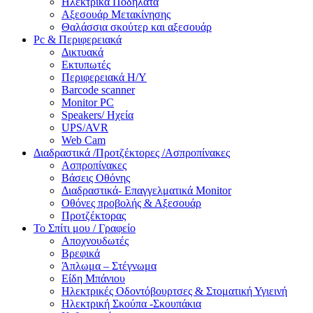
Ηλεκτρικά Ποδήλατα
Αξεσουάρ Μετακίνησης
Θαλάσσια σκούτερ και αξεσουάρ
Pc & Περιφερειακά
Δικτυακά
Εκτυπωτές
Περιφερειακά Η/Υ
Barcode scanner
Monitor PC
Speakers/ Ηχεία
UPS/AVR
Web Cam
Διαδραστικά /Προτζέκτορες /Ασπροπίνακες
Ασπροπίνακες
Βάσεις Οθόνης
Διαδραστικά- Επαγγελματικά Monitor
Οθόνες προβολής & Αξεσουάρ
Προτζέκτορας
Το Σπίτι μου / Γραφείο
Αποχνουδωτές
Βρεφικά
Άπλωμα – Στέγνωμα
Είδη Μπάνιου
Ηλεκτρικές Οδοντόβουρτσες & Στοματική Υγιεινή
Ηλεκτρική Σκούπα -Σκουπάκια