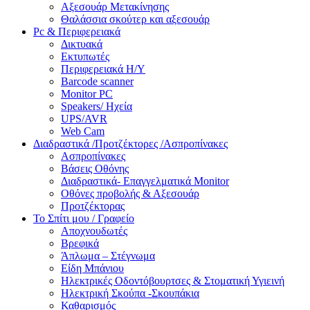
Αξεσουάρ Μετακίνησης
Θαλάσσια σκούτερ και αξεσουάρ
Pc & Περιφερειακά
Δικτυακά
Εκτυπωτές
Περιφερειακά Η/Υ
Barcode scanner
Monitor PC
Speakers/ Ηχεία
UPS/AVR
Web Cam
Διαδραστικά /Προτζέκτορες /Ασπροπίνακες
Ασπροπίνακες
Βάσεις Οθόνης
Διαδραστικά- Επαγγελματικά Monitor
Οθόνες προβολής & Αξεσουάρ
Προτζέκτορας
Το Σπίτι μου / Γραφείο
Αποχνουδωτές
Βρεφικά
Άπλωμα – Στέγνωμα
Είδη Μπάνιου
Ηλεκτρικές Οδοντόβουρτσες & Στοματική Υγιεινή
Ηλεκτρική Σκούπα -Σκουπάκια
Καθαρισμός