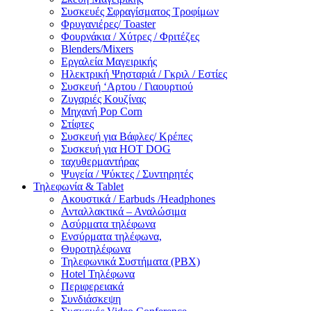
Συσκευές Σφραγίσματος Τροφίμων
Φρυγανιέρες/ Toaster
Φουρνάκια / Χύτρες / Φριτέζες
Blenders/Mixers
Εργαλεία Μαγειρικής
Ηλεκτρική Ψησταριά / Γκριλ / Eστίες
Συσκευή ‘Αρτου / Γιαουρτιού
Ζυγαριές Κουζίνας
Μηχανή Pop Corn
Στίφτες
Συσκευή για Βάφλες/ Κρέπες
Συσκευή για HOT DOG
ταχυθερμαντήρας
Ψυγεία / Ψύκτες / Συντηρητές
Τηλεφωνία & Tablet
Ακουστικά / Earbuds /Headphones
Ανταλλακτικά – Αναλώσιμα
Ασύρματα τηλέφωνα
Ενσύρματα τηλέφωνα,
Θυροτηλέφωνα
Τηλεφωνικά Συστήματα (PBX)
Hotel Τηλέφωνα
Περιφερειακά
Συνδιάσκεψη