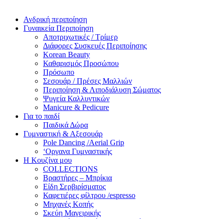
Ανδρική περιποίηση
Γυναικεία Περιποίηση
Αποτριχωτικές / Τρίμερ
Διάφορες Συσκευές Περιποίησης
Korean Beauty
Καθαρισμός Προσώπου
Πρόσωπο
Σεσουάρ / Πρέσες Μαλλιών
Περιποίηση & Λιποδιάλυση Σώματος
Ψυγεία Καλλυντικών
Manicure & Pedicure
Για το παιδί
Παιδικά Δώρα
Γυμναστική & Αξεσουάρ
Pole Dancing /Aerial Grip
‘Οργανα Γυμναστικής
Η Κουζίνα μου
COLLECTIONS
Βραστήρες – Μπρίκια
Είδη Σερβιρίσματος
Καφετιέρες φίλτρου /espresso
Μηχανές Κοπής
Σκεύη Μαγειρικής