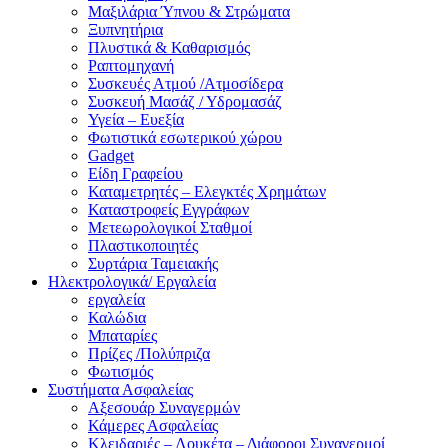
Μαξιλάρια Ύπνου & Στρώματα
Ξυπνητήρια
Πλυστικά & Καθαρισμός
Ραπτομηχανή
Συσκευές Ατμού /Ατμοσίδερα
Συσκευή Μασάζ / Υδρομασάζ
Υγεία – Ευεξία
Φωτιστικά εσωτερικού χώρου
Gadget
Είδη Γραφείου
Καταμετρητές – Ελεγκτές Χρημάτων
Καταστροφείς Εγγράφων
Μετεωρολογικοί Σταθμοί
Πλαστικοποιητές
Συρτάρια Ταμειακής
Ηλεκτρολογικά/ Εργαλεία
εργαλεία
Καλώδια
Μπαταρίες
Πρίζες /Πολύπριζα
Φωτισμός
Συστήματα Ασφαλείας
Αξεσουάρ Συναγερμών
Κάμερες Ασφαλείας
Κλειδαριές – Λουκέτα – Διάφοροι Συναγερμοί