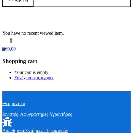
Recently Viewed Products
You have no recent viewed item.
0
€
0,00
0
Shopping cart
Your cart is empty
Συνέχεια στις αγορές
Θερμαντικά
Ιονιστές- Αφυγραντήρες-Υγραντήρες
Απωθητικά Εντόμων - Τρωκτικών