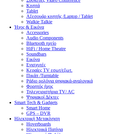
Συσκευές Video Conference
Κινητά
Tablet
Αξεσουάρ κινητής /Laptop / Tablet
Walkie Talkie
Ήχος & Εικόνα
Accessories
Audio Components
Bluetooth ηχείο
HiFi / Home Theatre
Soundbars
Εικόνα
Ενισχυτές
Κεραίες TV εσωτ/εξωτ.
Πικάπ /Turntable
Ράδιο ρολόγια ψηφιακά-αναλογικά
Φορητός ήχος
Τηλεχειριστήρια TV/ AC
Ψηφιακοί Δέκτες
Smart Tech & Gadgets
Smart Home
GPS – DVR
Ηλεκτρική Μετακίνηση
Hoverboards
Ηλεκτρικά Πατίνια