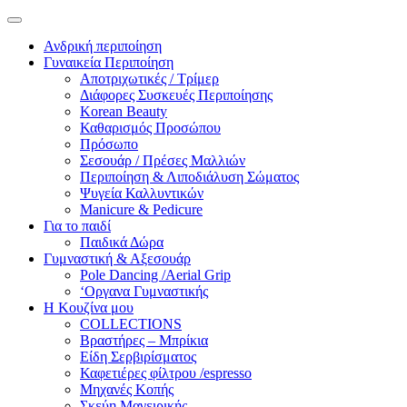
Ανδρική περιποίηση
Γυναικεία Περιποίηση
Αποτριχωτικές / Τρίμερ
Διάφορες Συσκευές Περιποίησης
Korean Beauty
Καθαρισμός Προσώπου
Πρόσωπο
Σεσουάρ / Πρέσες Μαλλιών
Περιποίηση & Λιποδιάλυση Σώματος
Ψυγεία Καλλυντικών
Manicure & Pedicure
Για το παιδί
Παιδικά Δώρα
Γυμναστική & Αξεσουάρ
Pole Dancing /Aerial Grip
‘Οργανα Γυμναστικής
Η Κουζίνα μου
COLLECTIONS
Βραστήρες – Μπρίκια
Είδη Σερβιρίσματος
Καφετιέρες φίλτρου /espresso
Μηχανές Κοπής
Σκεύη Μαγειρικής