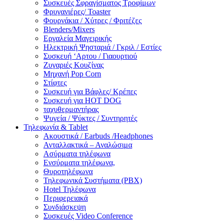
Συσκευές Σφραγίσματος Τροφίμων
Φρυγανιέρες/ Toaster
Φουρνάκια / Χύτρες / Φριτέζες
Blenders/Mixers
Εργαλεία Μαγειρικής
Ηλεκτρική Ψησταριά / Γκριλ / Eστίες
Συσκευή ‘Αρτου / Γιαουρτιού
Ζυγαριές Κουζίνας
Μηχανή Pop Corn
Στίφτες
Συσκευή για Βάφλες/ Κρέπες
Συσκευή για HOT DOG
ταχυθερμαντήρας
Ψυγεία / Ψύκτες / Συντηρητές
Τηλεφωνία & Tablet
Ακουστικά / Earbuds /Headphones
Ανταλλακτικά – Αναλώσιμα
Ασύρματα τηλέφωνα
Ενσύρματα τηλέφωνα,
Θυροτηλέφωνα
Τηλεφωνικά Συστήματα (PBX)
Hotel Τηλέφωνα
Περιφερειακά
Συνδιάσκεψη
Συσκευές Video Conference