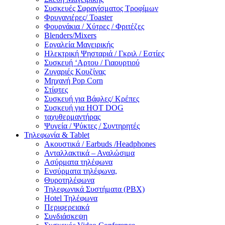
Συσκευές Σφραγίσματος Τροφίμων
Φρυγανιέρες/ Toaster
Φουρνάκια / Χύτρες / Φριτέζες
Blenders/Mixers
Εργαλεία Μαγειρικής
Ηλεκτρική Ψησταριά / Γκριλ / Eστίες
Συσκευή ‘Αρτου / Γιαουρτιού
Ζυγαριές Κουζίνας
Μηχανή Pop Corn
Στίφτες
Συσκευή για Βάφλες/ Κρέπες
Συσκευή για HOT DOG
ταχυθερμαντήρας
Ψυγεία / Ψύκτες / Συντηρητές
Τηλεφωνία & Tablet
Ακουστικά / Earbuds /Headphones
Ανταλλακτικά – Αναλώσιμα
Ασύρματα τηλέφωνα
Ενσύρματα τηλέφωνα,
Θυροτηλέφωνα
Τηλεφωνικά Συστήματα (PBX)
Hotel Τηλέφωνα
Περιφερειακά
Συνδιάσκεψη