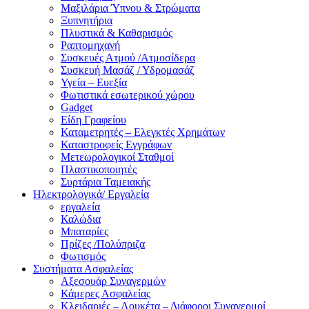
Μαξιλάρια Ύπνου & Στρώματα
Ξυπνητήρια
Πλυστικά & Καθαρισμός
Ραπτομηχανή
Συσκευές Ατμού /Ατμοσίδερα
Συσκευή Μασάζ / Υδρομασάζ
Υγεία – Ευεξία
Φωτιστικά εσωτερικού χώρου
Gadget
Είδη Γραφείου
Καταμετρητές – Ελεγκτές Χρημάτων
Καταστροφείς Εγγράφων
Μετεωρολογικοί Σταθμοί
Πλαστικοποιητές
Συρτάρια Ταμειακής
Ηλεκτρολογικά/ Εργαλεία
εργαλεία
Καλώδια
Μπαταρίες
Πρίζες /Πολύπριζα
Φωτισμός
Συστήματα Ασφαλείας
Αξεσουάρ Συναγερμών
Κάμερες Ασφαλείας
Κλειδαριές – Λουκέτα – Διάφοροι Συναγερμοί