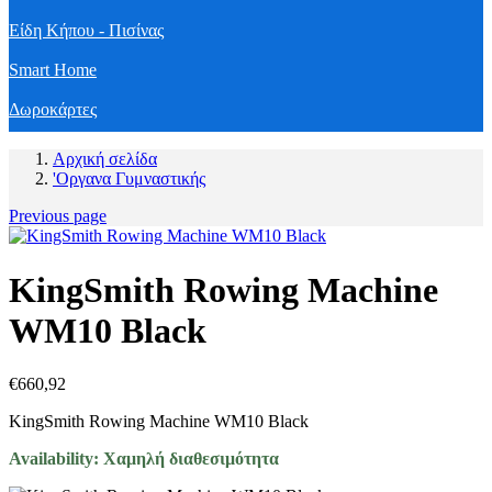
Είδη Κήπου - Πισίνας
Smart Home
Δωροκάρτες
Αρχική σελίδα
'Οργανα Γυμναστικής
Previous page
KingSmith Rowing Machine
WM10 Black
€
660,92
KingSmith Rowing Machine WM10 Black
Availability:
Χαμηλή διαθεσιμότητα