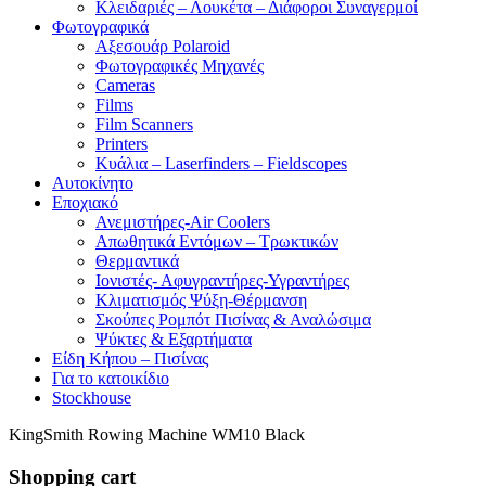
Κλειδαριές – Λουκέτα – Διάφοροι Συναγερμοί
Φωτογραφικά
Αξεσουάρ Polaroid
Φωτογραφικές Μηχανές
Cameras
Films
Film Scanners
Printers
Κυάλια – Laserfinders – Fieldscopes
Αυτοκίνητο
Εποχιακό
Ανεμιστήρες-Air Coolers
Απωθητικά Εντόμων – Τρωκτικών
Θερμαντικά
Ιονιστές- Αφυγραντήρες-Υγραντήρες
Κλιματισμός Ψύξη-Θέρμανση
Σκούπες Ρομπότ Πισίνας & Αναλώσιμα
Ψύκτες & Εξαρτήματα
Είδη Κήπου – Πισίνας
Για το κατοικίδιο
Stockhouse
KingSmith Rowing Machine WM10 Black
Shopping cart