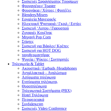
Συσκευές Σφραγίσματος Τροφίμων
Φρυγανιέρες/ Toaster
Φουρνάκια / Χύτρες / Φριτέζες
Blenders/Mixers
Εργαλεία Μαγειρικής
Ηλεκτρική Ψησταριά / Γκριλ / Eστίες
Συσκευή ‘Αρτου / Γιαουρτιού
Ζυγαριές Κουζίνας
Μηχανή Pop Corn
Στίφτες
Συσκευή για Βάφλες/ Κρέπες
Συσκευή για HOT DOG
ταχυθερμαντήρας
Ψυγεία / Ψύκτες / Συντηρητές
Τηλεφωνία & Tablet
Ακουστικά / Earbuds /Headphones
Ανταλλακτικά – Αναλώσιμα
Ασύρματα τηλέφωνα
Ενσύρματα τηλέφωνα,
Θυροτηλέφωνα
Τηλεφωνικά Συστήματα (PBX)
Hotel Τηλέφωνα
Περιφερειακά
Συνδιάσκεψη
Συσκευές Video Conference