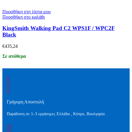
Προσθήκη στη λίστα μου
Προσθήκη στο καλάθι
KingSmith Walking Pad C2 WPS1F / WPC2F
Black
€
435,24
Σε απόθεμα
Γρήγορη Αποστολή
Παράδοση σε 1–3 εργάσιμες Ελλάδα , Kύπρο, Βουλγαρία .