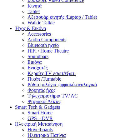
Συσκευές Video Conference
Κινητά
Tablet
Αξεσουάρ κινητής /Laptop / Tablet
Walkie Talkie
Ήχος & Εικόνα
Accessories
Audio Components
Bluetooth ηχείο
HiFi / Home Theatre
Soundbars
Εικόνα
Ενισχυτές
Κεραίες TV εσωτ/εξωτ.
Πικάπ /Turntable
Ράδιο ρολόγια ψηφιακά-αναλογικά
Φορητός ήχος
Τηλεχειριστήρια TV/ AC
Ψηφιακοί Δέκτες
Smart Tech & Gadgets
Smart Home
GPS – DVR
Ηλεκτρική Μετακίνηση
Hoverboards
Ηλεκτρικά Πατίνια