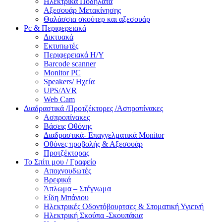
Ηλεκτρικά Ποδήλατα
Αξεσουάρ Μετακίνησης
Θαλάσσια σκούτερ και αξεσουάρ
Pc & Περιφερειακά
Δικτυακά
Εκτυπωτές
Περιφερειακά Η/Υ
Barcode scanner
Monitor PC
Speakers/ Ηχεία
UPS/AVR
Web Cam
Διαδραστικά /Προτζέκτορες /Ασπροπίνακες
Ασπροπίνακες
Βάσεις Οθόνης
Διαδραστικά- Επαγγελματικά Monitor
Οθόνες προβολής & Αξεσουάρ
Προτζέκτορας
Το Σπίτι μου / Γραφείο
Αποχνουδωτές
Βρεφικά
Άπλωμα – Στέγνωμα
Είδη Μπάνιου
Ηλεκτρικές Οδοντόβουρτσες & Στοματική Υγιεινή
Ηλεκτρική Σκούπα -Σκουπάκια