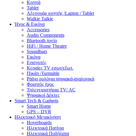
Κινητά
Tablet
Αξεσουάρ κινητής /Laptop / Tablet
Walkie Talkie
Ήχος & Εικόνα
Accessories
Audio Components
Bluetooth ηχείο
HiFi / Home Theatre
Soundbars
Εικόνα
Ενισχυτές
Κεραίες TV εσωτ/εξωτ.
Πικάπ /Turntable
Ράδιο ρολόγια ψηφιακά-αναλογικά
Φορητός ήχος
Τηλεχειριστήρια TV/ AC
Ψηφιακοί Δέκτες
Smart Tech & Gadgets
Smart Home
GPS – DVR
Ηλεκτρική Μετακίνηση
Hoverboards
Ηλεκτρικά Πατίνια
Ηλεκτρικά Ποδήλατα