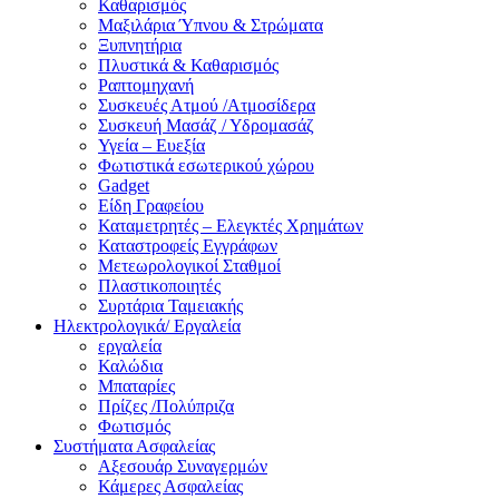
Καθαρισμός
Μαξιλάρια Ύπνου & Στρώματα
Ξυπνητήρια
Πλυστικά & Καθαρισμός
Ραπτομηχανή
Συσκευές Ατμού /Ατμοσίδερα
Συσκευή Μασάζ / Υδρομασάζ
Υγεία – Ευεξία
Φωτιστικά εσωτερικού χώρου
Gadget
Είδη Γραφείου
Καταμετρητές – Ελεγκτές Χρημάτων
Καταστροφείς Εγγράφων
Μετεωρολογικοί Σταθμοί
Πλαστικοποιητές
Συρτάρια Ταμειακής
Ηλεκτρολογικά/ Εργαλεία
εργαλεία
Καλώδια
Μπαταρίες
Πρίζες /Πολύπριζα
Φωτισμός
Συστήματα Ασφαλείας
Αξεσουάρ Συναγερμών
Κάμερες Ασφαλείας