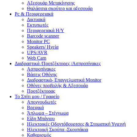
Αξεσουάρ Μετακίνησης
Θαλάσσια σκούτερ και αξεσουάρ
Pc & Περιφερειακά
Δικτυακά
Εκτυπωτές
Περιφερειακά Η/Υ
Barcode scanner
Monitor PC
Speakers/ Ηχεία
UPS/AVR
Web Cam
Διαδραστικά /Προτζέκτορες /Ασπροπίνακες
Ασπροπίνακες
Βάσεις Οθόνης
Διαδραστικά- Επαγγελματικά Monitor
Οθόνες προβολής & Αξεσουάρ
Προτζέκτορας
Το Σπίτι μου / Γραφείο
Αποχνουδωτές
Βρεφικά
Άπλωμα – Στέγνωμα
Είδη Μπάνιου
Ηλεκτρικές Οδοντόβουρτσες & Στοματική Υγιεινή
Ηλεκτρική Σκούπα -Σκουπάκια
Καθαρισμός