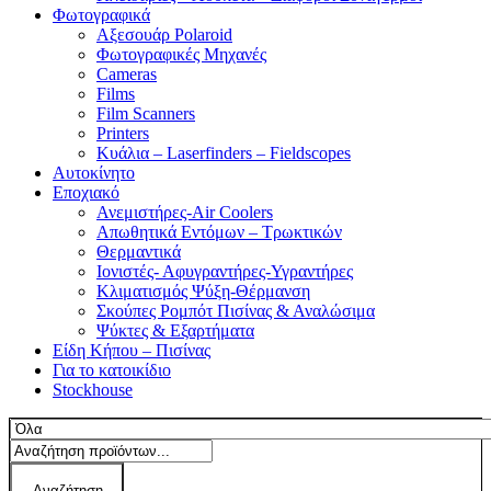
Φωτογραφικά
Αξεσουάρ Polaroid
Φωτογραφικές Μηχανές
Cameras
Films
Film Scanners
Printers
Κυάλια – Laserfinders – Fieldscopes
Αυτοκίνητο
Εποχιακό
Ανεμιστήρες-Air Coolers
Απωθητικά Εντόμων – Τρωκτικών
Θερμαντικά
Ιονιστές- Αφυγραντήρες-Υγραντήρες
Κλιματισμός Ψύξη-Θέρμανση
Σκούπες Ρομπότ Πισίνας & Αναλώσιμα
Ψύκτες & Εξαρτήματα
Είδη Κήπου – Πισίνας
Για το κατοικίδιο
Stockhouse
Αναζήτηση