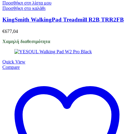
Προσθήκη στη λίστα μου
Προσθήκη στο καλάθι
KingSmith WalkingPad Treadmill R2B TRR2FB
€
677,04
Χαμηλή διαθεσιμότητα
Quick View
Compare