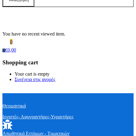
Recently Viewed Products
You have no recent viewed item.
0
€
0,00
0
Shopping cart
Your cart is empty
Συνέχεια στις αγορές
Θερμαντικά
Ιονιστές- Αφυγραντήρες-Υγραντήρες
Απωθητικά Εντόμων - Τρωκτικών