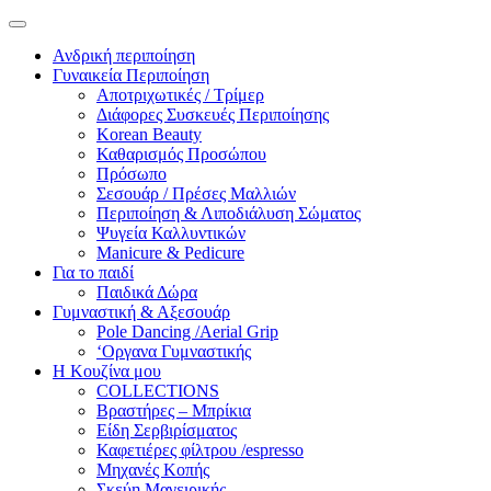
Ανδρική περιποίηση
Γυναικεία Περιποίηση
Αποτριχωτικές / Τρίμερ
Διάφορες Συσκευές Περιποίησης
Korean Beauty
Καθαρισμός Προσώπου
Πρόσωπο
Σεσουάρ / Πρέσες Μαλλιών
Περιποίηση & Λιποδιάλυση Σώματος
Ψυγεία Καλλυντικών
Manicure & Pedicure
Για το παιδί
Παιδικά Δώρα
Γυμναστική & Αξεσουάρ
Pole Dancing /Aerial Grip
‘Οργανα Γυμναστικής
Η Κουζίνα μου
COLLECTIONS
Βραστήρες – Μπρίκια
Είδη Σερβιρίσματος
Καφετιέρες φίλτρου /espresso
Μηχανές Κοπής
Σκεύη Μαγειρικής