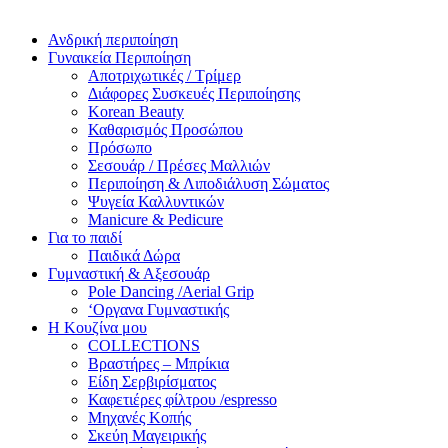
Ανδρική περιποίηση
Γυναικεία Περιποίηση
Αποτριχωτικές / Τρίμερ
Διάφορες Συσκευές Περιποίησης
Korean Beauty
Καθαρισμός Προσώπου
Πρόσωπο
Σεσουάρ / Πρέσες Μαλλιών
Περιποίηση & Λιποδιάλυση Σώματος
Ψυγεία Καλλυντικών
Manicure & Pedicure
Για το παιδί
Παιδικά Δώρα
Γυμναστική & Αξεσουάρ
Pole Dancing /Aerial Grip
‘Οργανα Γυμναστικής
Η Κουζίνα μου
COLLECTIONS
Βραστήρες – Μπρίκια
Είδη Σερβιρίσματος
Καφετιέρες φίλτρου /espresso
Μηχανές Κοπής
Σκεύη Μαγειρικής