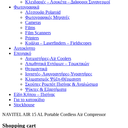
Κλειδαριές – Λουκέτα – Διάφοροι Συναγερμοί
Φωτογραφικά
Αξεσουάρ Polaroid
Φωτογραφικές Μηχανές
Cameras
Films
Film Scanners
Printers
Κυάλια – Laserfinders – Fieldscopes
Αυτοκίνητο
Εποχιακό
Ανεμιστήρες-Air Coolers
Απωθητικά Εντόμων – Τρωκτικών
Θερμαντικά
Ιονιστές- Αφυγραντήρες-Υγραντήρες
Κλιματισμός Ψύξη-Θέρμανση
Σκούπες Ρομπότ Πισίνας & Αναλώσιμα
Ψύκτες & Εξαρτήματα
Είδη Κήπου – Πισίνας
Για το κατοικίδιο
Stockhouse
NAVITEL AIR 15 AL Portable Cordless Air Compressor
Shopping cart