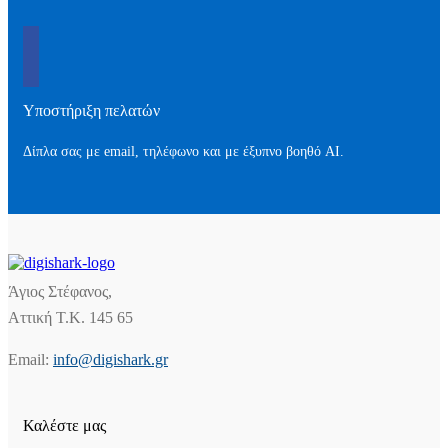
Υποστήριξη πελατών
Δίπλα σας με email, τηλέφωνο και με έξυπνο βοηθό AI.
Άγιος Στέφανος,
Αττική Τ.Κ. 145 65
Email:
info@digishark.gr
Καλέστε μας