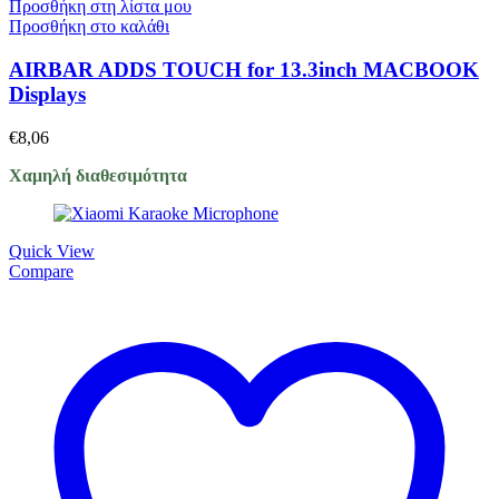
Προσθήκη στη λίστα μου
Προσθήκη στο καλάθι
AIRBAR ADDS TOUCH for 13.3inch MACBOOK
Displays
€
8,06
Χαμηλή διαθεσιμότητα
Quick View
Compare