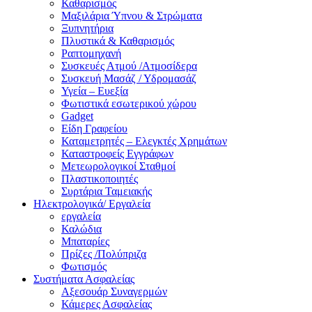
Καθαρισμός
Μαξιλάρια Ύπνου & Στρώματα
Ξυπνητήρια
Πλυστικά & Καθαρισμός
Ραπτομηχανή
Συσκευές Ατμού /Ατμοσίδερα
Συσκευή Μασάζ / Υδρομασάζ
Υγεία – Ευεξία
Φωτιστικά εσωτερικού χώρου
Gadget
Είδη Γραφείου
Καταμετρητές – Ελεγκτές Χρημάτων
Καταστροφείς Εγγράφων
Μετεωρολογικοί Σταθμοί
Πλαστικοποιητές
Συρτάρια Ταμειακής
Ηλεκτρολογικά/ Εργαλεία
εργαλεία
Καλώδια
Μπαταρίες
Πρίζες /Πολύπριζα
Φωτισμός
Συστήματα Ασφαλείας
Αξεσουάρ Συναγερμών
Κάμερες Ασφαλείας