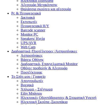
Ηλεκτρικά Ποδήλατα
Αξεσουάρ Μετακίνησης
Θαλάσσια σκούτερ και αξεσουάρ
Pc & Περιφερειακά
Δικτυακά
Εκτυπωτές
Περιφερειακά Η/Υ
Barcode scanner
Monitor PC
Speakers/ Ηχεία
UPS/AVR
Web Cam
Διαδραστικά /Προτζέκτορες /Ασπροπίνακες
Ασπροπίνακες
Βάσεις Οθόνης
Διαδραστικά- Επαγγελματικά Monitor
Οθόνες προβολής & Αξεσουάρ
Προτζέκτορας
Το Σπίτι μου / Γραφείο
Αποχνουδωτές
Βρεφικά
Άπλωμα – Στέγνωμα
Είδη Μπάνιου
Ηλεκτρικές Οδοντόβουρτσες & Στοματική Υγιεινή
Ηλεκτρική Σκούπα -Σκουπάκια