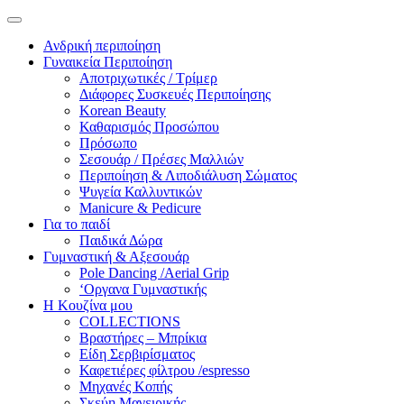
Ανδρική περιποίηση
Γυναικεία Περιποίηση
Αποτριχωτικές / Τρίμερ
Διάφορες Συσκευές Περιποίησης
Korean Beauty
Καθαρισμός Προσώπου
Πρόσωπο
Σεσουάρ / Πρέσες Μαλλιών
Περιποίηση & Λιποδιάλυση Σώματος
Ψυγεία Καλλυντικών
Manicure & Pedicure
Για το παιδί
Παιδικά Δώρα
Γυμναστική & Αξεσουάρ
Pole Dancing /Aerial Grip
‘Οργανα Γυμναστικής
Η Κουζίνα μου
COLLECTIONS
Βραστήρες – Μπρίκια
Είδη Σερβιρίσματος
Καφετιέρες φίλτρου /espresso
Μηχανές Κοπής
Σκεύη Μαγειρικής