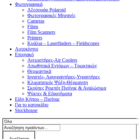
Φωτογραφικά
Αξεσουάρ Polaroid
Φωτογραφικές Μηχανές
Cameras
Films
Film Scanners
Printers
Κυάλια – Laserfinders – Fieldscopes
Αυτοκίνητο
Εποχιακό
Ανεμιστήρες-Air Coolers
Απωθητικά Εντόμων – Τρωκτικών
Θερμαντικά
Ιονιστές- Αφυγραντήρες-Υγραντήρες
Κλιματισμός Ψύξη-Θέρμανση
Σκούπες Ρομπότ Πισίνας & Αναλώσιμα
Ψύκτες & Εξαρτήματα
Είδη Κήπου – Πισίνας
Για το κατοικίδιο
Stockhouse
Αναζήτηση