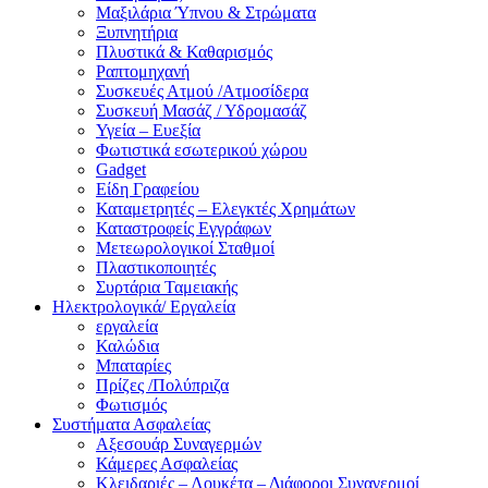
Μαξιλάρια Ύπνου & Στρώματα
Ξυπνητήρια
Πλυστικά & Καθαρισμός
Ραπτομηχανή
Συσκευές Ατμού /Ατμοσίδερα
Συσκευή Μασάζ / Υδρομασάζ
Υγεία – Ευεξία
Φωτιστικά εσωτερικού χώρου
Gadget
Είδη Γραφείου
Καταμετρητές – Ελεγκτές Χρημάτων
Καταστροφείς Εγγράφων
Μετεωρολογικοί Σταθμοί
Πλαστικοποιητές
Συρτάρια Ταμειακής
Ηλεκτρολογικά/ Εργαλεία
εργαλεία
Καλώδια
Μπαταρίες
Πρίζες /Πολύπριζα
Φωτισμός
Συστήματα Ασφαλείας
Αξεσουάρ Συναγερμών
Κάμερες Ασφαλείας
Κλειδαριές – Λουκέτα – Διάφοροι Συναγερμοί