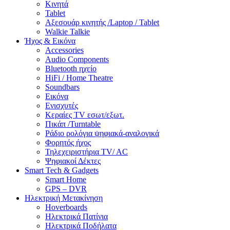
Κινητά
Tablet
Αξεσουάρ κινητής /Laptop / Tablet
Walkie Talkie
Ήχος & Εικόνα
Accessories
Audio Components
Bluetooth ηχείο
HiFi / Home Theatre
Soundbars
Εικόνα
Ενισχυτές
Κεραίες TV εσωτ/εξωτ.
Πικάπ /Turntable
Ράδιο ρολόγια ψηφιακά-αναλογικά
Φορητός ήχος
Τηλεχειριστήρια TV/ AC
Ψηφιακοί Δέκτες
Smart Tech & Gadgets
Smart Home
GPS – DVR
Ηλεκτρική Μετακίνηση
Hoverboards
Ηλεκτρικά Πατίνια
Ηλεκτρικά Ποδήλατα