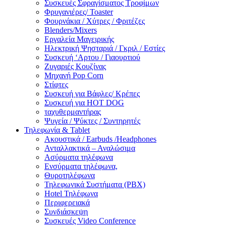
Συσκευές Σφραγίσματος Τροφίμων
Φρυγανιέρες/ Toaster
Φουρνάκια / Χύτρες / Φριτέζες
Blenders/Mixers
Εργαλεία Μαγειρικής
Ηλεκτρική Ψησταριά / Γκριλ / Eστίες
Συσκευή ‘Αρτου / Γιαουρτιού
Ζυγαριές Κουζίνας
Μηχανή Pop Corn
Στίφτες
Συσκευή για Βάφλες/ Κρέπες
Συσκευή για HOT DOG
ταχυθερμαντήρας
Ψυγεία / Ψύκτες / Συντηρητές
Τηλεφωνία & Tablet
Ακουστικά / Earbuds /Headphones
Ανταλλακτικά – Αναλώσιμα
Ασύρματα τηλέφωνα
Ενσύρματα τηλέφωνα,
Θυροτηλέφωνα
Τηλεφωνικά Συστήματα (PBX)
Hotel Τηλέφωνα
Περιφερειακά
Συνδιάσκεψη
Συσκευές Video Conference