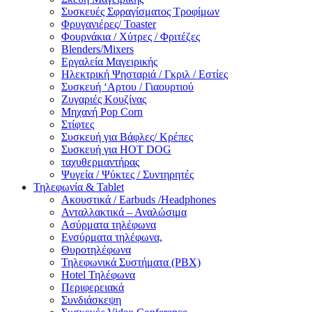
Συσκευές Σφραγίσματος Τροφίμων
Φρυγανιέρες/ Toaster
Φουρνάκια / Χύτρες / Φριτέζες
Blenders/Mixers
Εργαλεία Μαγειρικής
Ηλεκτρική Ψησταριά / Γκριλ / Eστίες
Συσκευή ‘Αρτου / Γιαουρτιού
Ζυγαριές Κουζίνας
Μηχανή Pop Corn
Στίφτες
Συσκευή για Βάφλες/ Κρέπες
Συσκευή για HOT DOG
ταχυθερμαντήρας
Ψυγεία / Ψύκτες / Συντηρητές
Τηλεφωνία & Tablet
Ακουστικά / Earbuds /Headphones
Ανταλλακτικά – Αναλώσιμα
Ασύρματα τηλέφωνα
Ενσύρματα τηλέφωνα,
Θυροτηλέφωνα
Τηλεφωνικά Συστήματα (PBX)
Hotel Τηλέφωνα
Περιφερειακά
Συνδιάσκεψη