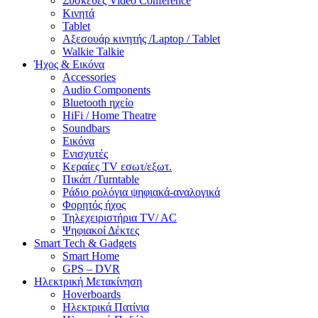
Συσκευές Video Conference
Κινητά
Tablet
Αξεσουάρ κινητής /Laptop / Tablet
Walkie Talkie
Ήχος & Εικόνα
Accessories
Audio Components
Bluetooth ηχείο
HiFi / Home Theatre
Soundbars
Εικόνα
Ενισχυτές
Κεραίες TV εσωτ/εξωτ.
Πικάπ /Turntable
Ράδιο ρολόγια ψηφιακά-αναλογικά
Φορητός ήχος
Τηλεχειριστήρια TV/ AC
Ψηφιακοί Δέκτες
Smart Tech & Gadgets
Smart Home
GPS – DVR
Ηλεκτρική Μετακίνηση
Hoverboards
Ηλεκτρικά Πατίνια