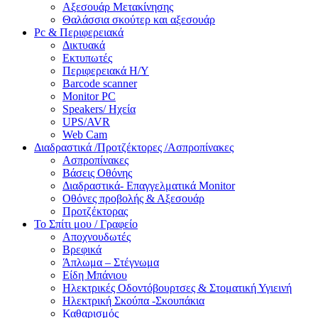
Αξεσουάρ Μετακίνησης
Θαλάσσια σκούτερ και αξεσουάρ
Pc & Περιφερειακά
Δικτυακά
Εκτυπωτές
Περιφερειακά Η/Υ
Barcode scanner
Monitor PC
Speakers/ Ηχεία
UPS/AVR
Web Cam
Διαδραστικά /Προτζέκτορες /Ασπροπίνακες
Ασπροπίνακες
Βάσεις Οθόνης
Διαδραστικά- Επαγγελματικά Monitor
Οθόνες προβολής & Αξεσουάρ
Προτζέκτορας
Το Σπίτι μου / Γραφείο
Αποχνουδωτές
Βρεφικά
Άπλωμα – Στέγνωμα
Είδη Μπάνιου
Ηλεκτρικές Οδοντόβουρτσες & Στοματική Υγιεινή
Ηλεκτρική Σκούπα -Σκουπάκια
Καθαρισμός