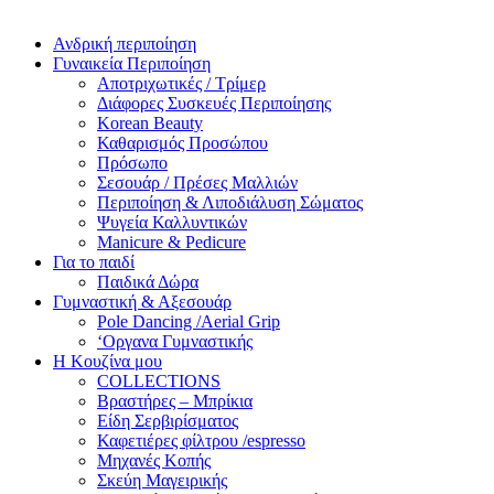
Ανδρική περιποίηση
Γυναικεία Περιποίηση
Αποτριχωτικές / Τρίμερ
Διάφορες Συσκευές Περιποίησης
Korean Beauty
Καθαρισμός Προσώπου
Πρόσωπο
Σεσουάρ / Πρέσες Μαλλιών
Περιποίηση & Λιποδιάλυση Σώματος
Ψυγεία Καλλυντικών
Manicure & Pedicure
Για το παιδί
Παιδικά Δώρα
Γυμναστική & Αξεσουάρ
Pole Dancing /Aerial Grip
‘Οργανα Γυμναστικής
Η Κουζίνα μου
COLLECTIONS
Βραστήρες – Μπρίκια
Είδη Σερβιρίσματος
Καφετιέρες φίλτρου /espresso
Μηχανές Κοπής
Σκεύη Μαγειρικής