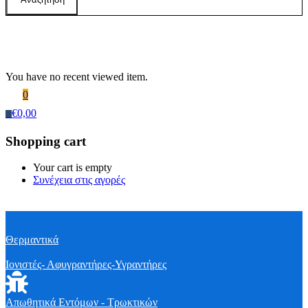
Recently Viewed Products
You have no recent viewed item.
0
€
0,00
0
Shopping cart
Your cart is empty
Συνέχεια στις αγορές
Θερμαντικά
Ιονιστές- Αφυγραντήρες-Υγραντήρες
Απωθητικά Εντόμων - Τρωκτικών