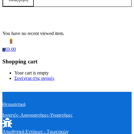
Recently Viewed Products
You have no recent viewed item.
0
€
0,00
0
Shopping cart
Your cart is empty
Συνέχεια στις αγορές
Θερμαντικά
Ιονιστές- Αφυγραντήρες-Υγραντήρες
Απωθητικά Εντόμων - Τρωκτικών