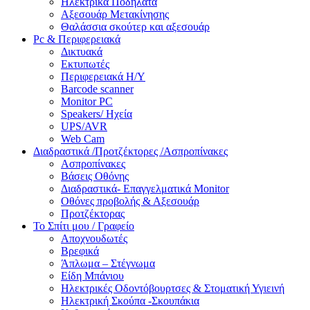
Ηλεκτρικά Ποδήλατα
Αξεσουάρ Μετακίνησης
Θαλάσσια σκούτερ και αξεσουάρ
Pc & Περιφερειακά
Δικτυακά
Εκτυπωτές
Περιφερειακά Η/Υ
Barcode scanner
Monitor PC
Speakers/ Ηχεία
UPS/AVR
Web Cam
Διαδραστικά /Προτζέκτορες /Ασπροπίνακες
Ασπροπίνακες
Βάσεις Οθόνης
Διαδραστικά- Επαγγελματικά Monitor
Οθόνες προβολής & Αξεσουάρ
Προτζέκτορας
Το Σπίτι μου / Γραφείο
Αποχνουδωτές
Βρεφικά
Άπλωμα – Στέγνωμα
Είδη Μπάνιου
Ηλεκτρικές Οδοντόβουρτσες & Στοματική Υγιεινή
Ηλεκτρική Σκούπα -Σκουπάκια