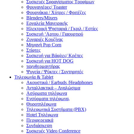
Συσκευές Σφραγίσματος Τροφίμων
Φρυγανιέρες/ Toaster
Φουρνάκια / Χύτρες / Φριτέζες
Blenders/Mixers
Εργαλεία Μαγειρικής
Ηλεκτρική Ψησταριά / Γκριλ / Eστίες
Συσκευή ‘Αρτου / Γιαουρτιού
Ζυγαριές Κουζίνας
Μηχανή Pop Corn
Στίφτες
Συσκευή για Βάφλες/ Κρέπες
Συσκευή για HOT DOG
ταχυθερμαντήρας
Ψυγεία / Ψύκτες / Συντηρητές
Τηλεφωνία & Tablet
Ακουστικά / Earbuds /Headphones
Ανταλλακτικά – Αναλώσιμα
Ασύρματα τηλέφωνα
Ενσύρματα τηλέφωνα,
Θυροτηλέφωνα
Τηλεφωνικά Συστήματα (PBX)
Hotel Τηλέφωνα
Περιφερειακά
Συνδιάσκεψη
Συσκευές Video Conference