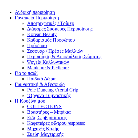
Ανδρική περιποίηση
Γυναικεία Περιποίηση
Αποτριχωτικές / Τρίμερ
Διάφορες Συσκευές Περιποίησης
Korean Beauty
Καθαρισμός Προσώπου
Πρόσωπο
Σεσουάρ / Πρέσες Μαλλιών
Περιποίηση & Λιποδιάλυση Σώματος
Ψυγεία Καλλυντικών
Manicure & Pedicure
Για το παιδί
Παιδικά Δώρα
Γυμναστική & Αξεσουάρ
Pole Dancing /Aerial Grip
‘Οργανα Γυμναστικής
Η Κουζίνα μου
COLLECTIONS
Βραστήρες – Μπρίκια
Είδη Σερβιρίσματος
Καφετιέρες φίλτρου /espresso
Μηχανές Κοπής
Σκεύη Μαγειρικής