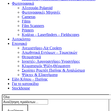
Φωτογραφικά
Αξεσουάρ Polaroid
Φωτογραφικές Μηχανές
Cameras
Films
Film Scanners
Printers
Κυάλια – Laserfinders – Fieldscopes
Αυτοκίνητο
Εποχιακό
Ανεμιστήρες-Air Coolers
Απωθητικά Εντόμων – Τρωκτικών
Θερμαντικά
Ιονιστές- Αφυγραντήρες-Υγραντήρες
Κλιματισμός Ψύξη-Θέρμανση
Σκούπες Ρομπότ Πισίνας & Αναλώσιμα
Ψύκτες & Εξαρτήματα
Είδη Κήπου – Πισίνας
Για το κατοικίδιο
Stockhouse
Αναζήτηση