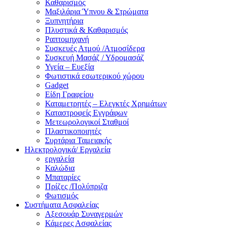
Καθαρισμός
Μαξιλάρια Ύπνου & Στρώματα
Ξυπνητήρια
Πλυστικά & Καθαρισμός
Ραπτομηχανή
Συσκευές Ατμού /Ατμοσίδερα
Συσκευή Μασάζ / Υδρομασάζ
Υγεία – Ευεξία
Φωτιστικά εσωτερικού χώρου
Gadget
Είδη Γραφείου
Καταμετρητές – Ελεγκτές Χρημάτων
Καταστροφείς Εγγράφων
Μετεωρολογικοί Σταθμοί
Πλαστικοποιητές
Συρτάρια Ταμειακής
Ηλεκτρολογικά/ Εργαλεία
εργαλεία
Καλώδια
Μπαταρίες
Πρίζες /Πολύπριζα
Φωτισμός
Συστήματα Ασφαλείας
Αξεσουάρ Συναγερμών
Κάμερες Ασφαλείας