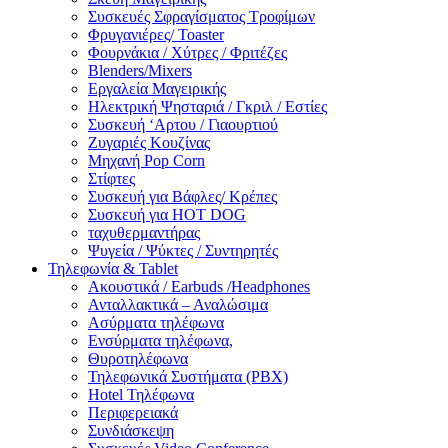
Συσκευές Σφραγίσματος Τροφίμων
Φρυγανιέρες/ Toaster
Φουρνάκια / Χύτρες / Φριτέζες
Blenders/Mixers
Εργαλεία Μαγειρικής
Ηλεκτρική Ψησταριά / Γκριλ / Eστίες
Συσκευή ‘Αρτου / Γιαουρτιού
Ζυγαριές Κουζίνας
Μηχανή Pop Corn
Στίφτες
Συσκευή για Βάφλες/ Κρέπες
Συσκευή για HOT DOG
ταχυθερμαντήρας
Ψυγεία / Ψύκτες / Συντηρητές
Τηλεφωνία & Tablet
Ακουστικά / Earbuds /Headphones
Ανταλλακτικά – Αναλώσιμα
Ασύρματα τηλέφωνα
Ενσύρματα τηλέφωνα,
Θυροτηλέφωνα
Τηλεφωνικά Συστήματα (PBX)
Hotel Τηλέφωνα
Περιφερειακά
Συνδιάσκεψη