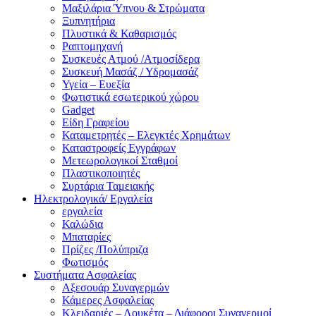
Μαξιλάρια Ύπνου & Στρώματα
Ξυπνητήρια
Πλυστικά & Καθαρισμός
Ραπτομηχανή
Συσκευές Ατμού /Ατμοσίδερα
Συσκευή Μασάζ / Υδρομασάζ
Υγεία – Ευεξία
Φωτιστικά εσωτερικού χώρου
Gadget
Είδη Γραφείου
Καταμετρητές – Ελεγκτές Χρημάτων
Καταστροφείς Εγγράφων
Μετεωρολογικοί Σταθμοί
Πλαστικοποιητές
Συρτάρια Ταμειακής
Ηλεκτρολογικά/ Εργαλεία
εργαλεία
Καλώδια
Μπαταρίες
Πρίζες /Πολύπριζα
Φωτισμός
Συστήματα Ασφαλείας
Αξεσουάρ Συναγερμών
Κάμερες Ασφαλείας
Κλειδαριές – Λουκέτα – Διάφοροι Συναγερμοί