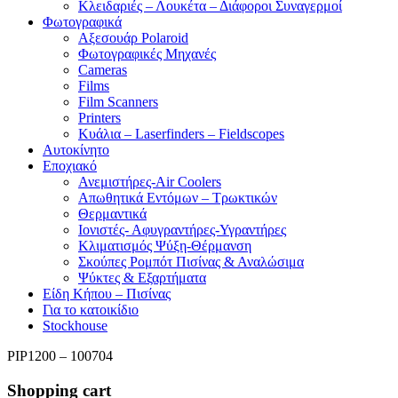
Κλειδαριές – Λουκέτα – Διάφοροι Συναγερμοί
Φωτογραφικά
Αξεσουάρ Polaroid
Φωτογραφικές Μηχανές
Cameras
Films
Film Scanners
Printers
Κυάλια – Laserfinders – Fieldscopes
Αυτοκίνητο
Εποχιακό
Ανεμιστήρες-Air Coolers
Απωθητικά Εντόμων – Τρωκτικών
Θερμαντικά
Ιονιστές- Αφυγραντήρες-Υγραντήρες
Κλιματισμός Ψύξη-Θέρμανση
Σκούπες Ρομπότ Πισίνας & Αναλώσιμα
Ψύκτες & Εξαρτήματα
Είδη Κήπου – Πισίνας
Για το κατοικίδιο
Stockhouse
PIP1200 – 100704
Shopping cart