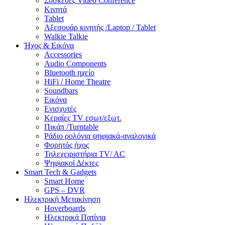
Συσκευές Video Conference
Κινητά
Tablet
Αξεσουάρ κινητής /Laptop / Tablet
Walkie Talkie
Ήχος & Εικόνα
Accessories
Audio Components
Bluetooth ηχείο
HiFi / Home Theatre
Soundbars
Εικόνα
Ενισχυτές
Κεραίες TV εσωτ/εξωτ.
Πικάπ /Turntable
Ράδιο ρολόγια ψηφιακά-αναλογικά
Φορητός ήχος
Τηλεχειριστήρια TV/ AC
Ψηφιακοί Δέκτες
Smart Tech & Gadgets
Smart Home
GPS – DVR
Ηλεκτρική Μετακίνηση
Hoverboards
Ηλεκτρικά Πατίνια