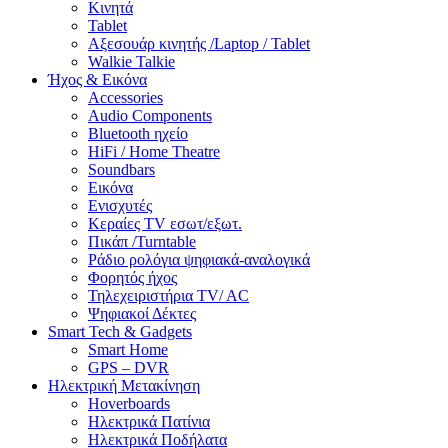
Κινητά
Tablet
Αξεσουάρ κινητής /Laptop / Tablet
Walkie Talkie
Ήχος & Εικόνα
Accessories
Audio Components
Bluetooth ηχείο
HiFi / Home Theatre
Soundbars
Εικόνα
Ενισχυτές
Κεραίες TV εσωτ/εξωτ.
Πικάπ /Turntable
Ράδιο ρολόγια ψηφιακά-αναλογικά
Φορητός ήχος
Τηλεχειριστήρια TV/ AC
Ψηφιακοί Δέκτες
Smart Tech & Gadgets
Smart Home
GPS – DVR
Ηλεκτρική Μετακίνηση
Hoverboards
Ηλεκτρικά Πατίνια
Ηλεκτρικά Ποδήλατα