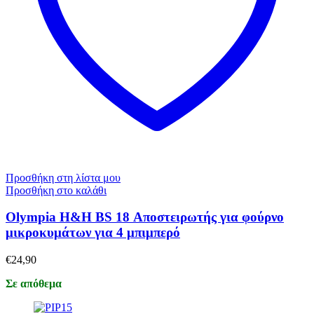
Προσθήκη στη λίστα μου
Προσθήκη στο καλάθι
Olympia H&H BS 18 Αποστειρωτής για φούρνο
μικροκυμάτων για 4 μπιμπερό
€
24,90
Σε απόθεμα