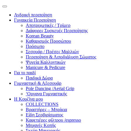
Ανδρική περιποίηση
Γυναικεία Περιποίηση
Αποτριχωτικές / Τρίμερ
Διάφορες Συσκευές Περιποίησης
Korean Beauty
Καθαρισμός Προσώπου
Πρόσωπο
Σεσουάρ / Πρέσες Μαλλιών
Περιποίηση & Λιποδιάλυση Σώματος
Ψυγεία Καλλυντικών
Manicure & Pedicure
Για το παιδί
Παιδικά Δώρα
Γυμναστική & Αξεσουάρ
Pole Dancing /Aerial Grip
‘Οργανα Γυμναστικής
Η Κουζίνα μου
COLLECTIONS
Βραστήρες – Μπρίκια
Είδη Σερβιρίσματος
Καφετιέρες φίλτρου /espresso
Μηχανές Κοπής
Σκεύη Μαγειρικής