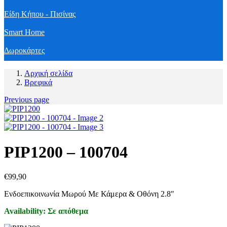
Είδη Κήπου - Πισίνας
Smart Home
Δωροκάρτες
Αρχική σελίδα
Βρεφικά
Previous page
PIP1200 – 100704
€
99,90
Ενδοεπικοινωνία Μωρού Με Κάμερα & Οθόνη 2.8″
Availability:
Σε απόθεμα