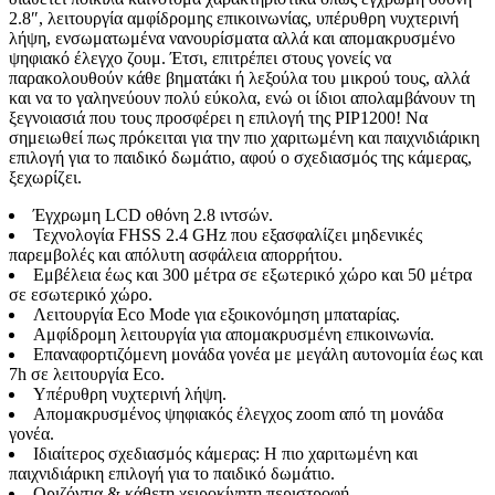
2.8″, λειτουργία αμφίδρομης επικοινωνίας, υπέρυθρη νυχτερινή
λήψη, ενσωματωμένα νανουρίσματα αλλά και απομακρυσμένο
ψηφιακό έλεγχο ζουμ. Έτσι, επιτρέπει στους γονείς να
παρακολουθούν κάθε βηματάκι ή λεξούλα του μικρού τους, αλλά
και να το γαληνεύουν πολύ εύκολα, ενώ οι ίδιοι απολαμβάνουν τη
ξεγνοιασιά που τους προσφέρει η επιλογή της PIP1200! Να
σημειωθεί πως πρόκειται για την πιο χαριτωμένη και παιχνιδιάρικη
επιλογή για το παιδικό δωμάτιο, αφού ο σχεδιασμός της κάμερας,
ξεχωρίζει.
Έγχρωμη LCD οθόνη 2.8 ιντσών.
Τεχνολογία FHSS 2.4 GHz που εξασφαλίζει μηδενικές
παρεμβολές και απόλυτη ασφάλεια απορρήτου.
Εμβέλεια έως και 300 μέτρα σε εξωτερικό χώρο και 50 μέτρα
σε εσωτερικό χώρο.
Λειτουργία Eco Mode για εξοικονόμηση μπαταρίας.
Αμφίδρομη λειτουργία για απομακρυσμένη επικοινωνία.
Επαναφορτιζόμενη μονάδα γονέα με μεγάλη αυτονομία έως και
7h σε λειτουργία Eco.
Υπέρυθρη νυχτερινή λήψη.
Απομακρυσμένος ψηφιακός έλεγχος zoom από τη μονάδα
γονέα.
Ιδιαίτερος σχεδιασμός κάμερας: Η πιο χαριτωμένη και
παιχνιδιάρικη επιλογή για το παιδικό δωμάτιο.
Οριζόντια & κάθετη χειροκίνητη περιστροφή.