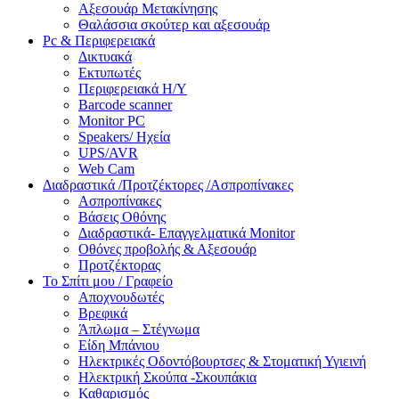
Αξεσουάρ Μετακίνησης
Θαλάσσια σκούτερ και αξεσουάρ
Pc & Περιφερειακά
Δικτυακά
Εκτυπωτές
Περιφερειακά Η/Υ
Barcode scanner
Monitor PC
Speakers/ Ηχεία
UPS/AVR
Web Cam
Διαδραστικά /Προτζέκτορες /Ασπροπίνακες
Ασπροπίνακες
Βάσεις Οθόνης
Διαδραστικά- Επαγγελματικά Monitor
Οθόνες προβολής & Αξεσουάρ
Προτζέκτορας
Το Σπίτι μου / Γραφείο
Αποχνουδωτές
Βρεφικά
Άπλωμα – Στέγνωμα
Είδη Μπάνιου
Ηλεκτρικές Οδοντόβουρτσες & Στοματική Υγιεινή
Ηλεκτρική Σκούπα -Σκουπάκια
Καθαρισμός