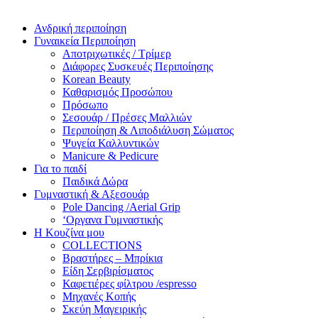
Ανδρική περιποίηση
Γυναικεία Περιποίηση
Αποτριχωτικές / Τρίμερ
Διάφορες Συσκευές Περιποίησης
Korean Beauty
Καθαρισμός Προσώπου
Πρόσωπο
Σεσουάρ / Πρέσες Μαλλιών
Περιποίηση & Λιποδιάλυση Σώματος
Ψυγεία Καλλυντικών
Manicure & Pedicure
Για το παιδί
Παιδικά Δώρα
Γυμναστική & Αξεσουάρ
Pole Dancing /Aerial Grip
‘Οργανα Γυμναστικής
Η Κουζίνα μου
COLLECTIONS
Βραστήρες – Μπρίκια
Είδη Σερβιρίσματος
Καφετιέρες φίλτρου /espresso
Μηχανές Κοπής
Σκεύη Μαγειρικής