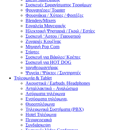
Συσκευές Σφραγίσματος Τροφίμων
Φρυγανιέρες/ Toaster
Φουρνάκια / Χύτρες / Φριτέζες
Blenders/Mixers
Εργαλεία Μαγειρικής
Ηλεκτρική Ψησταριά / Γκριλ / Eστίες
Συσκευή ‘Αρτου / Γιαουρτιού
Ζυγαριές Κουζίνας
Μηχανή Pop Corn
Στίφτες
Συσκευή για Βάφλες/ Κρέπες
Συσκευή για HOT DOG
ταχυθερμαντήρας
Ψυγεία / Ψύκτες / Συντηρητές
Τηλεφωνία & Tablet
Ακουστικά / Earbuds /Headphones
Ανταλλακτικά – Αναλώσιμα
Ασύρματα τηλέφωνα
Ενσύρματα τηλέφωνα,
Θυροτηλέφωνα
Τηλεφωνικά Συστήματα (PBX)
Hotel Τηλέφωνα
Περιφερειακά
Συνδιάσκεψη