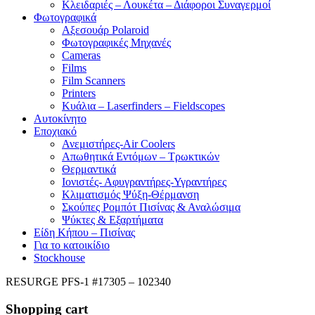
Κλειδαριές – Λουκέτα – Διάφοροι Συναγερμοί
Φωτογραφικά
Αξεσουάρ Polaroid
Φωτογραφικές Μηχανές
Cameras
Films
Film Scanners
Printers
Κυάλια – Laserfinders – Fieldscopes
Αυτοκίνητο
Εποχιακό
Ανεμιστήρες-Air Coolers
Απωθητικά Εντόμων – Τρωκτικών
Θερμαντικά
Ιονιστές- Αφυγραντήρες-Υγραντήρες
Κλιματισμός Ψύξη-Θέρμανση
Σκούπες Ρομπότ Πισίνας & Αναλώσιμα
Ψύκτες & Εξαρτήματα
Είδη Κήπου – Πισίνας
Για το κατοικίδιο
Stockhouse
RESURGE PFS-1 #17305 – 102340
Shopping cart