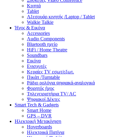
Συσκευές Video Conference
Κινητά
Tablet
Αξεσουάρ κινητής /Laptop / Tablet
Walkie Talkie
Ήχος & Εικόνα
Accessories
Audio Components
Bluetooth ηχείο
HiFi / Home Theatre
Soundbars
Εικόνα
Ενισχυτές
Κεραίες TV εσωτ/εξωτ.
Πικάπ /Turntable
Ράδιο ρολόγια ψηφιακά-αναλογικά
Φορητός ήχος
Τηλεχειριστήρια TV/ AC
Ψηφιακοί Δέκτες
Smart Tech & Gadgets
Smart Home
GPS – DVR
Ηλεκτρική Μετακίνηση
Hoverboards
Ηλεκτρικά Πατίνια