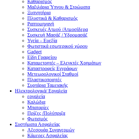
Καθαρισμός
Μαξιλάρια Ύπνου & Στρώματα
Ξυπνητήρια
Πλυστικά & Καθαρισμός
Ραπτομηχανή
Συσκευές Ατμού /Ατμοσίδερα
Συσκευή Μασάζ / Υδρομασάζ
Υγεία – Ευεξία
Φωτιστικά εσωτερικού χώρου
Gadget
Είδη Γραφείου
Καταμετρητές – Ελεγκτές Χρημάτων
Καταστροφείς Εγγράφων
Μετεωρολογικοί Σταθμοί
Πλαστικοποιητές
Συρτάρια Ταμειακής
Ηλεκτρολογικά/ Εργαλεία
εργαλεία
Καλώδια
Μπαταρίες
Πρίζες /Πολύπριζα
Φωτισμός
Συστήματα Ασφαλείας
Αξεσουάρ Συναγερμών
Κάμερες Ασφαλείας