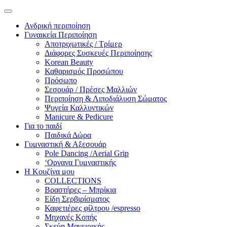
Ανδρική περιποίηση
Γυναικεία Περιποίηση
Αποτριχωτικές / Τρίμερ
Διάφορες Συσκευές Περιποίησης
Korean Beauty
Καθαρισμός Προσώπου
Πρόσωπο
Σεσουάρ / Πρέσες Μαλλιών
Περιποίηση & Λιποδιάλυση Σώματος
Ψυγεία Καλλυντικών
Manicure & Pedicure
Για το παιδί
Παιδικά Δώρα
Γυμναστική & Αξεσουάρ
Pole Dancing /Aerial Grip
‘Οργανα Γυμναστικής
Η Κουζίνα μου
COLLECTIONS
Βραστήρες – Μπρίκια
Είδη Σερβιρίσματος
Καφετιέρες φίλτρου /espresso
Μηχανές Κοπής
Σκεύη Μαγειρικής