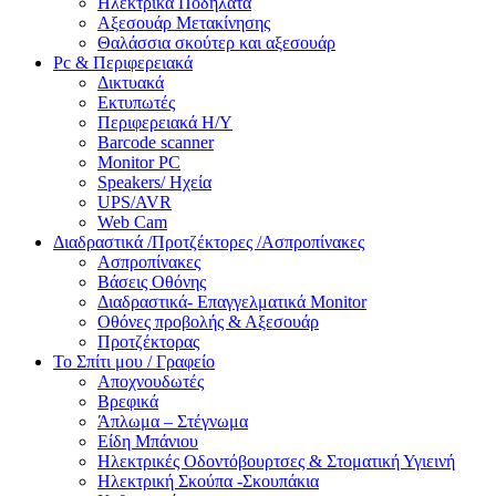
Ηλεκτρικά Ποδήλατα
Αξεσουάρ Μετακίνησης
Θαλάσσια σκούτερ και αξεσουάρ
Pc & Περιφερειακά
Δικτυακά
Εκτυπωτές
Περιφερειακά Η/Υ
Barcode scanner
Monitor PC
Speakers/ Ηχεία
UPS/AVR
Web Cam
Διαδραστικά /Προτζέκτορες /Ασπροπίνακες
Ασπροπίνακες
Βάσεις Οθόνης
Διαδραστικά- Επαγγελματικά Monitor
Οθόνες προβολής & Αξεσουάρ
Προτζέκτορας
Το Σπίτι μου / Γραφείο
Αποχνουδωτές
Βρεφικά
Άπλωμα – Στέγνωμα
Είδη Μπάνιου
Ηλεκτρικές Οδοντόβουρτσες & Στοματική Υγιεινή
Ηλεκτρική Σκούπα -Σκουπάκια