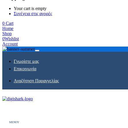
Your cart is empty
Συνέχεια στις αγορές
0
Cart
Home
Shop
0
Wishlist
Account
Γνωρίστε μας
Επικοινωνία
Αναζήτηση Παραγγελίας
MENOY