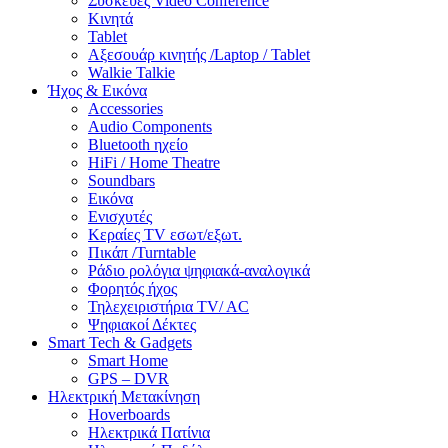
Συσκευές Video Conference
Κινητά
Tablet
Αξεσουάρ κινητής /Laptop / Tablet
Walkie Talkie
Ήχος & Εικόνα
Accessories
Audio Components
Bluetooth ηχείο
HiFi / Home Theatre
Soundbars
Εικόνα
Ενισχυτές
Κεραίες TV εσωτ/εξωτ.
Πικάπ /Turntable
Ράδιο ρολόγια ψηφιακά-αναλογικά
Φορητός ήχος
Τηλεχειριστήρια TV/ AC
Ψηφιακοί Δέκτες
Smart Tech & Gadgets
Smart Home
GPS – DVR
Ηλεκτρική Μετακίνηση
Hoverboards
Ηλεκτρικά Πατίνια