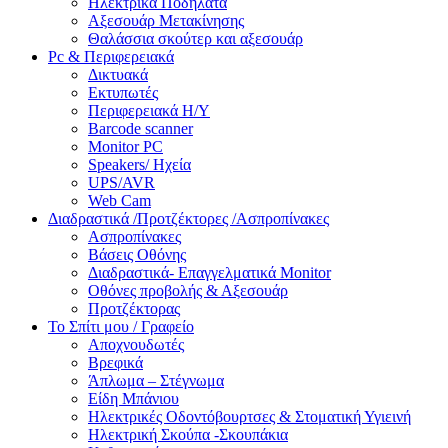
Ηλεκτρικά Ποδήλατα
Αξεσουάρ Μετακίνησης
Θαλάσσια σκούτερ και αξεσουάρ
Pc & Περιφερειακά
Δικτυακά
Εκτυπωτές
Περιφερειακά Η/Υ
Barcode scanner
Monitor PC
Speakers/ Ηχεία
UPS/AVR
Web Cam
Διαδραστικά /Προτζέκτορες /Ασπροπίνακες
Ασπροπίνακες
Βάσεις Οθόνης
Διαδραστικά- Επαγγελματικά Monitor
Οθόνες προβολής & Αξεσουάρ
Προτζέκτορας
Το Σπίτι μου / Γραφείο
Αποχνουδωτές
Βρεφικά
Άπλωμα – Στέγνωμα
Είδη Μπάνιου
Ηλεκτρικές Οδοντόβουρτσες & Στοματική Υγιεινή
Ηλεκτρική Σκούπα -Σκουπάκια