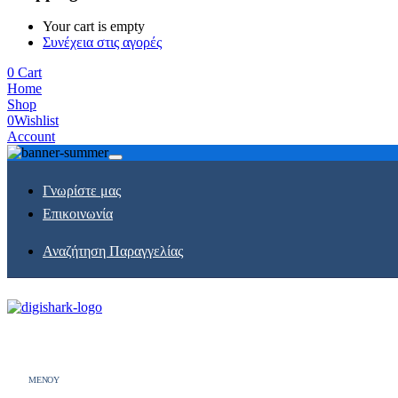
Your cart is empty
Συνέχεια στις αγορές
0
Cart
Home
Shop
0
Wishlist
Account
Γνωρίστε μας
Επικοινωνία
Αναζήτηση Παραγγελίας
MENOY