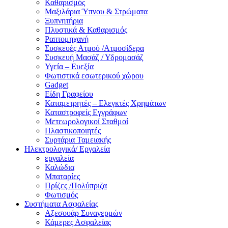
Καθαρισμός
Μαξιλάρια Ύπνου & Στρώματα
Ξυπνητήρια
Πλυστικά & Καθαρισμός
Ραπτομηχανή
Συσκευές Ατμού /Ατμοσίδερα
Συσκευή Μασάζ / Υδρομασάζ
Υγεία – Ευεξία
Φωτιστικά εσωτερικού χώρου
Gadget
Είδη Γραφείου
Καταμετρητές – Ελεγκτές Χρημάτων
Καταστροφείς Εγγράφων
Μετεωρολογικοί Σταθμοί
Πλαστικοποιητές
Συρτάρια Ταμειακής
Ηλεκτρολογικά/ Εργαλεία
εργαλεία
Καλώδια
Μπαταρίες
Πρίζες /Πολύπριζα
Φωτισμός
Συστήματα Ασφαλείας
Αξεσουάρ Συναγερμών
Κάμερες Ασφαλείας