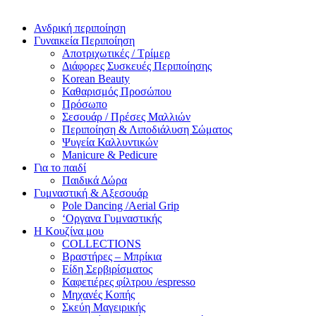
Ανδρική περιποίηση
Γυναικεία Περιποίηση
Αποτριχωτικές / Τρίμερ
Διάφορες Συσκευές Περιποίησης
Korean Beauty
Καθαρισμός Προσώπου
Πρόσωπο
Σεσουάρ / Πρέσες Μαλλιών
Περιποίηση & Λιποδιάλυση Σώματος
Ψυγεία Καλλυντικών
Manicure & Pedicure
Για το παιδί
Παιδικά Δώρα
Γυμναστική & Αξεσουάρ
Pole Dancing /Aerial Grip
‘Οργανα Γυμναστικής
Η Κουζίνα μου
COLLECTIONS
Βραστήρες – Μπρίκια
Είδη Σερβιρίσματος
Καφετιέρες φίλτρου /espresso
Μηχανές Κοπής
Σκεύη Μαγειρικής