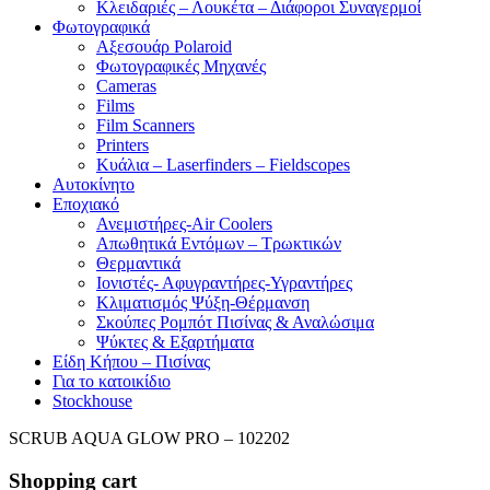
Κλειδαριές – Λουκέτα – Διάφοροι Συναγερμοί
Φωτογραφικά
Αξεσουάρ Polaroid
Φωτογραφικές Μηχανές
Cameras
Films
Film Scanners
Printers
Κυάλια – Laserfinders – Fieldscopes
Αυτοκίνητο
Εποχιακό
Ανεμιστήρες-Air Coolers
Απωθητικά Εντόμων – Τρωκτικών
Θερμαντικά
Ιονιστές- Αφυγραντήρες-Υγραντήρες
Κλιματισμός Ψύξη-Θέρμανση
Σκούπες Ρομπότ Πισίνας & Αναλώσιμα
Ψύκτες & Εξαρτήματα
Είδη Κήπου – Πισίνας
Για το κατοικίδιο
Stockhouse
SCRUB AQUA GLOW PRO – 102202
Shopping cart