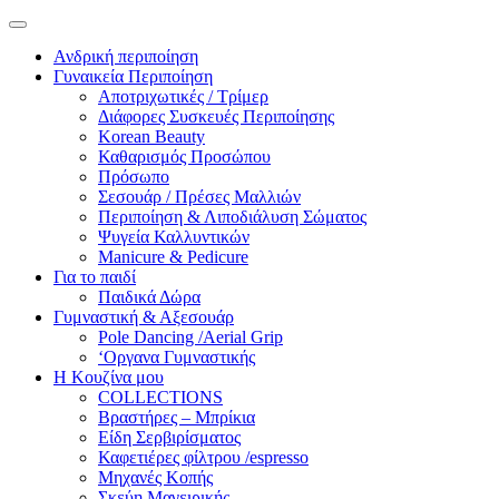
Ανδρική περιποίηση
Γυναικεία Περιποίηση
Αποτριχωτικές / Τρίμερ
Διάφορες Συσκευές Περιποίησης
Korean Beauty
Καθαρισμός Προσώπου
Πρόσωπο
Σεσουάρ / Πρέσες Μαλλιών
Περιποίηση & Λιποδιάλυση Σώματος
Ψυγεία Καλλυντικών
Manicure & Pedicure
Για το παιδί
Παιδικά Δώρα
Γυμναστική & Αξεσουάρ
Pole Dancing /Aerial Grip
‘Οργανα Γυμναστικής
Η Κουζίνα μου
COLLECTIONS
Βραστήρες – Μπρίκια
Είδη Σερβιρίσματος
Καφετιέρες φίλτρου /espresso
Μηχανές Κοπής
Σκεύη Μαγειρικής