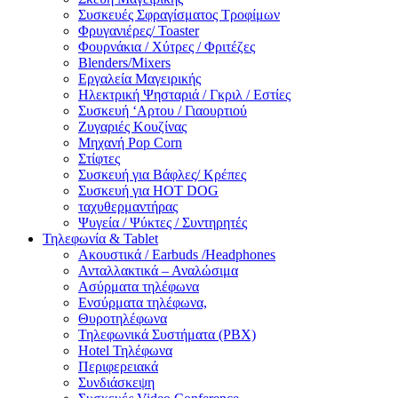
Συσκευές Σφραγίσματος Τροφίμων
Φρυγανιέρες/ Toaster
Φουρνάκια / Χύτρες / Φριτέζες
Blenders/Mixers
Εργαλεία Μαγειρικής
Ηλεκτρική Ψησταριά / Γκριλ / Eστίες
Συσκευή ‘Αρτου / Γιαουρτιού
Ζυγαριές Κουζίνας
Μηχανή Pop Corn
Στίφτες
Συσκευή για Βάφλες/ Κρέπες
Συσκευή για HOT DOG
ταχυθερμαντήρας
Ψυγεία / Ψύκτες / Συντηρητές
Τηλεφωνία & Tablet
Ακουστικά / Earbuds /Headphones
Ανταλλακτικά – Αναλώσιμα
Ασύρματα τηλέφωνα
Ενσύρματα τηλέφωνα,
Θυροτηλέφωνα
Τηλεφωνικά Συστήματα (PBX)
Hotel Τηλέφωνα
Περιφερειακά
Συνδιάσκεψη