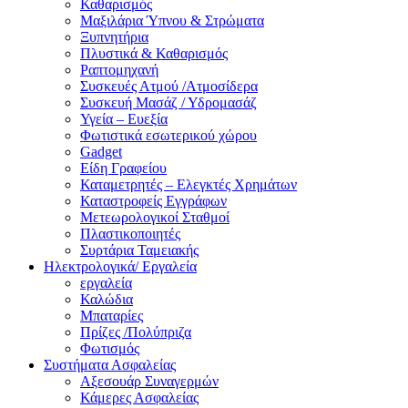
Καθαρισμός
Μαξιλάρια Ύπνου & Στρώματα
Ξυπνητήρια
Πλυστικά & Καθαρισμός
Ραπτομηχανή
Συσκευές Ατμού /Ατμοσίδερα
Συσκευή Μασάζ / Υδρομασάζ
Υγεία – Ευεξία
Φωτιστικά εσωτερικού χώρου
Gadget
Είδη Γραφείου
Καταμετρητές – Ελεγκτές Χρημάτων
Καταστροφείς Εγγράφων
Μετεωρολογικοί Σταθμοί
Πλαστικοποιητές
Συρτάρια Ταμειακής
Ηλεκτρολογικά/ Εργαλεία
εργαλεία
Καλώδια
Μπαταρίες
Πρίζες /Πολύπριζα
Φωτισμός
Συστήματα Ασφαλείας
Αξεσουάρ Συναγερμών
Κάμερες Ασφαλείας