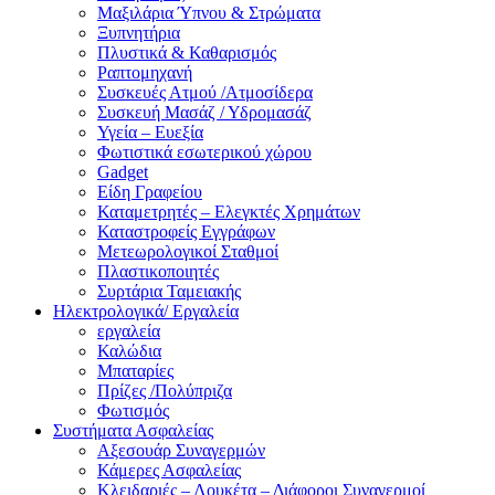
Μαξιλάρια Ύπνου & Στρώματα
Ξυπνητήρια
Πλυστικά & Καθαρισμός
Ραπτομηχανή
Συσκευές Ατμού /Ατμοσίδερα
Συσκευή Μασάζ / Υδρομασάζ
Υγεία – Ευεξία
Φωτιστικά εσωτερικού χώρου
Gadget
Είδη Γραφείου
Καταμετρητές – Ελεγκτές Χρημάτων
Καταστροφείς Εγγράφων
Μετεωρολογικοί Σταθμοί
Πλαστικοποιητές
Συρτάρια Ταμειακής
Ηλεκτρολογικά/ Εργαλεία
εργαλεία
Καλώδια
Μπαταρίες
Πρίζες /Πολύπριζα
Φωτισμός
Συστήματα Ασφαλείας
Αξεσουάρ Συναγερμών
Κάμερες Ασφαλείας
Κλειδαριές – Λουκέτα – Διάφοροι Συναγερμοί