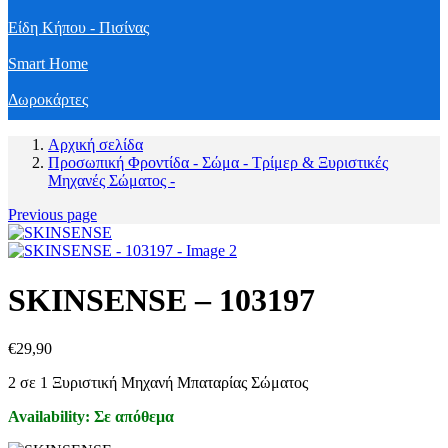
Είδη Κήπου - Πισίνας
Smart Home
Δωροκάρτες
Αρχική σελίδα
Προσωπική Φροντίδα - Σώμα - Τρίμερ & Ξυριστικές
Μηχανές Σώματος -
Previous page
SKINSENSE – 103197
€
29,90
2 σε 1 Ξυριστική Μηχανή Μπαταρίας Σώματος
Availability:
Σε απόθεμα