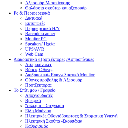
Αξεσουάρ Μετακίνησης
Θαλάσσια σκούτερ και αξεσουάρ
Pc & Περιφερειακά
Δικτυακά
Εκτυπωτές
Περιφερειακά Η/Υ
Barcode scanner
Monitor PC
Speakers/ Ηχεία
UPS/AVR
Web Cam
Διαδραστικά /Προτζέκτορες /Ασπροπίνακες
Ασπροπίνακες
Βάσεις Οθόνης
Διαδραστικά- Επαγγελματικά Monitor
Οθόνες προβολής & Αξεσουάρ
Προτζέκτορας
Το Σπίτι μου / Γραφείο
Αποχνουδωτές
Βρεφικά
Άπλωμα – Στέγνωμα
Είδη Μπάνιου
Ηλεκτρικές Οδοντόβουρτσες & Στοματική Υγιεινή
Ηλεκτρική Σκούπα -Σκουπάκια
Καθαρισμός