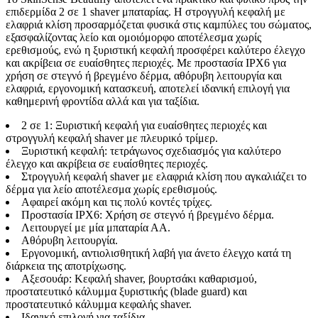
επιδερμίδα 2 σε 1 shaver μπαταρίας. Η στρογγυλή κεφαλή με
ελαφριά κλίση προσαρμόζεται φυσικά στις καμπύλες του σώματος,
εξασφαλίζοντας λείο και ομοιόμορφο αποτέλεσμα χωρίς
ερεθισμούς, ενώ η ξυριστική κεφαλή προσφέρει καλύτερο έλεγχο
και ακρίβεια σε ευαίσθητες περιοχές. Με προστασία IPX6 για
χρήση σε στεγνό ή βρεγμένο δέρμα, αθόρυβη λειτουργία και
ελαφριά, εργονομική κατασκευή, αποτελεί ιδανική επιλογή για
καθημερινή φροντίδα αλλά και για ταξίδια.
2 σε 1: Ξυριστική κεφαλή για ευαίσθητες περιοχές και
στρογγυλή κεφαλή shaver με πλευρικό τρίμερ.
Ξυριστική κεφαλή: τετράγωνος σχεδιασμός για καλύτερο
έλεγχο και ακρίβεια σε ευαίσθητες περιοχές.
Στρογγυλή κεφαλή shaver με ελαφριά κλίση που αγκαλιάζει το
δέρμα για λείο αποτέλεσμα χωρίς ερεθισμούς.
Αφαιρεί ακόμη και τις πολύ κοντές τρίχες.
Προστασία IPX6: Χρήση σε στεγνό ή βρεγμένο δέρμα.
Λειτουργεί με μία μπαταρία ΑΑ.
Αθόρυβη λειτουργία.
Εργονομική, αντιολισθητική λαβή για άνετο έλεγχο κατά τη
διάρκεια της αποτρίχωσης.
Αξεσουάρ: Κεφαλή shaver, βουρτσάκι καθαρισμού,
προστατευτικό κάλυμμα ξυριστικής (blade guard) και
προστατευτικό κάλυμμα κεφαλής shaver.
Ιδανική επιλογή για ταξίδια.