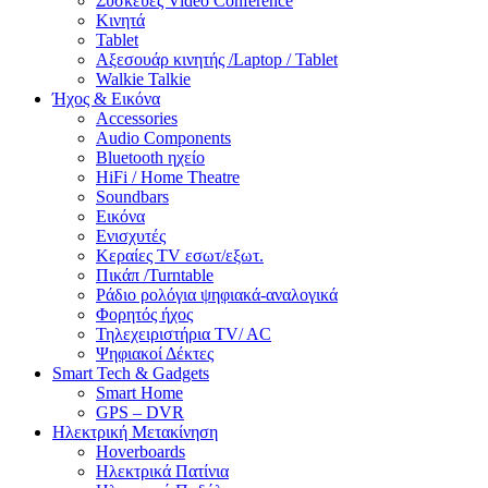
Συσκευές Video Conference
Κινητά
Tablet
Αξεσουάρ κινητής /Laptop / Tablet
Walkie Talkie
Ήχος & Εικόνα
Accessories
Audio Components
Bluetooth ηχείο
HiFi / Home Theatre
Soundbars
Εικόνα
Ενισχυτές
Κεραίες TV εσωτ/εξωτ.
Πικάπ /Turntable
Ράδιο ρολόγια ψηφιακά-αναλογικά
Φορητός ήχος
Τηλεχειριστήρια TV/ AC
Ψηφιακοί Δέκτες
Smart Tech & Gadgets
Smart Home
GPS – DVR
Ηλεκτρική Μετακίνηση
Hoverboards
Ηλεκτρικά Πατίνια