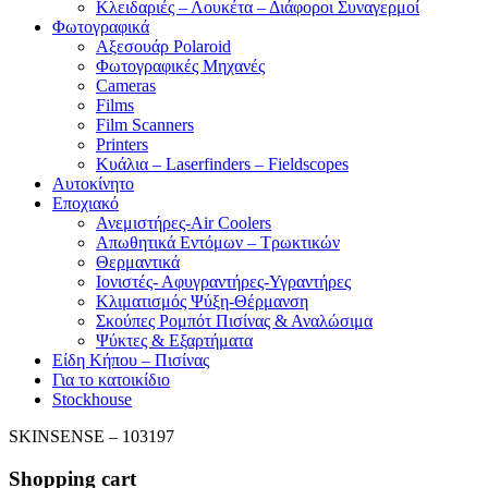
Κλειδαριές – Λουκέτα – Διάφοροι Συναγερμοί
Φωτογραφικά
Αξεσουάρ Polaroid
Φωτογραφικές Μηχανές
Cameras
Films
Film Scanners
Printers
Κυάλια – Laserfinders – Fieldscopes
Αυτοκίνητο
Εποχιακό
Ανεμιστήρες-Air Coolers
Απωθητικά Εντόμων – Τρωκτικών
Θερμαντικά
Ιονιστές- Αφυγραντήρες-Υγραντήρες
Κλιματισμός Ψύξη-Θέρμανση
Σκούπες Ρομπότ Πισίνας & Αναλώσιμα
Ψύκτες & Εξαρτήματα
Είδη Κήπου – Πισίνας
Για το κατοικίδιο
Stockhouse
SKINSENSE – 103197
Shopping cart