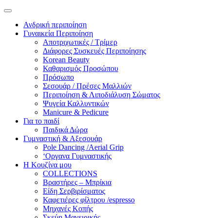
Ανδρική περιποίηση
Γυναικεία Περιποίηση
Αποτριχωτικές / Τρίμερ
Διάφορες Συσκευές Περιποίησης
Korean Beauty
Καθαρισμός Προσώπου
Πρόσωπο
Σεσουάρ / Πρέσες Μαλλιών
Περιποίηση & Λιποδιάλυση Σώματος
Ψυγεία Καλλυντικών
Manicure & Pedicure
Για το παιδί
Παιδικά Δώρα
Γυμναστική & Αξεσουάρ
Pole Dancing /Aerial Grip
‘Οργανα Γυμναστικής
Η Κουζίνα μου
COLLECTIONS
Βραστήρες – Μπρίκια
Είδη Σερβιρίσματος
Καφετιέρες φίλτρου /espresso
Μηχανές Κοπής
Σκεύη Μαγειρικής