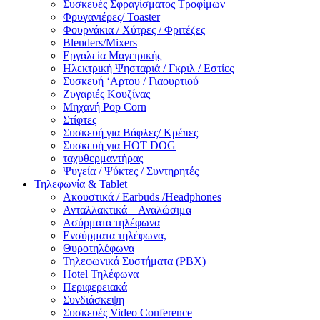
Συσκευές Σφραγίσματος Τροφίμων
Φρυγανιέρες/ Toaster
Φουρνάκια / Χύτρες / Φριτέζες
Blenders/Mixers
Εργαλεία Μαγειρικής
Ηλεκτρική Ψησταριά / Γκριλ / Eστίες
Συσκευή ‘Αρτου / Γιαουρτιού
Ζυγαριές Κουζίνας
Μηχανή Pop Corn
Στίφτες
Συσκευή για Βάφλες/ Κρέπες
Συσκευή για HOT DOG
ταχυθερμαντήρας
Ψυγεία / Ψύκτες / Συντηρητές
Τηλεφωνία & Tablet
Ακουστικά / Earbuds /Headphones
Ανταλλακτικά – Αναλώσιμα
Ασύρματα τηλέφωνα
Ενσύρματα τηλέφωνα,
Θυροτηλέφωνα
Τηλεφωνικά Συστήματα (PBX)
Hotel Τηλέφωνα
Περιφερειακά
Συνδιάσκεψη
Συσκευές Video Conference