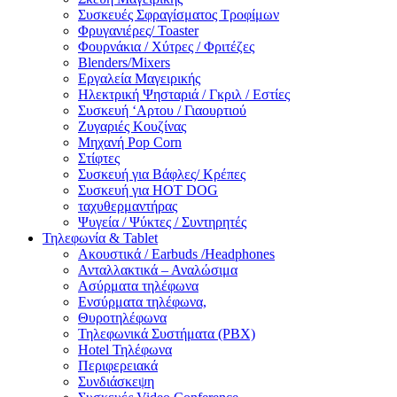
Συσκευές Σφραγίσματος Τροφίμων
Φρυγανιέρες/ Toaster
Φουρνάκια / Χύτρες / Φριτέζες
Blenders/Mixers
Εργαλεία Μαγειρικής
Ηλεκτρική Ψησταριά / Γκριλ / Eστίες
Συσκευή ‘Αρτου / Γιαουρτιού
Ζυγαριές Κουζίνας
Μηχανή Pop Corn
Στίφτες
Συσκευή για Βάφλες/ Κρέπες
Συσκευή για HOT DOG
ταχυθερμαντήρας
Ψυγεία / Ψύκτες / Συντηρητές
Τηλεφωνία & Tablet
Ακουστικά / Earbuds /Headphones
Ανταλλακτικά – Αναλώσιμα
Ασύρματα τηλέφωνα
Ενσύρματα τηλέφωνα,
Θυροτηλέφωνα
Τηλεφωνικά Συστήματα (PBX)
Hotel Τηλέφωνα
Περιφερειακά
Συνδιάσκεψη