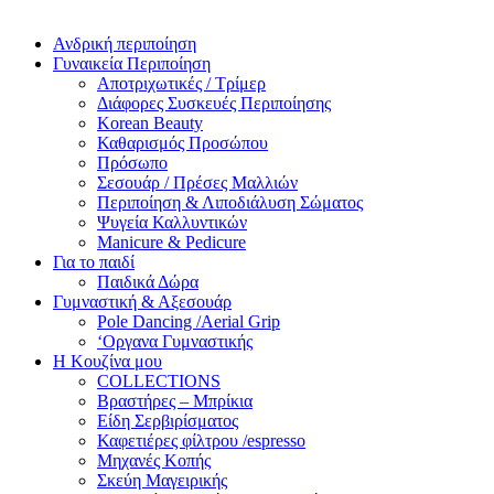
Ανδρική περιποίηση
Γυναικεία Περιποίηση
Αποτριχωτικές / Τρίμερ
Διάφορες Συσκευές Περιποίησης
Korean Beauty
Καθαρισμός Προσώπου
Πρόσωπο
Σεσουάρ / Πρέσες Μαλλιών
Περιποίηση & Λιποδιάλυση Σώματος
Ψυγεία Καλλυντικών
Manicure & Pedicure
Για το παιδί
Παιδικά Δώρα
Γυμναστική & Αξεσουάρ
Pole Dancing /Aerial Grip
‘Οργανα Γυμναστικής
Η Κουζίνα μου
COLLECTIONS
Βραστήρες – Μπρίκια
Είδη Σερβιρίσματος
Καφετιέρες φίλτρου /espresso
Μηχανές Κοπής
Σκεύη Μαγειρικής