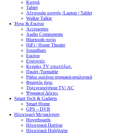
Κινητά
Tablet
Αξεσουάρ κινητής /Laptop / Tablet
Walkie Talkie
Ήχος & Εικόνα
Accessories
Audio Components
Bluetooth ηχείο
HiFi / Home Theatre
Soundbars
Εικόνα
Ενισχυτές
Κεραίες TV εσωτ/εξωτ.
Πικάπ /Turntable
Ράδιο ρολόγια ψηφιακά-αναλογικά
Φορητός ήχος
Τηλεχειριστήρια TV/ AC
Ψηφιακοί Δέκτες
Smart Tech & Gadgets
Smart Home
GPS – DVR
Ηλεκτρική Μετακίνηση
Hoverboards
Ηλεκτρικά Πατίνια
Ηλεκτρικά Ποδήλατα