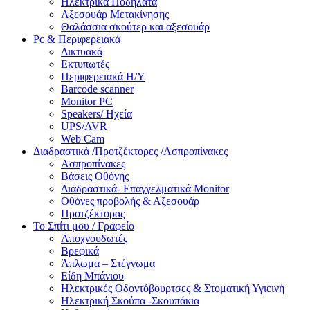
Ηλεκτρικά Ποδήλατα
Αξεσουάρ Μετακίνησης
Θαλάσσια σκούτερ και αξεσουάρ
Pc & Περιφερειακά
Δικτυακά
Εκτυπωτές
Περιφερειακά Η/Υ
Barcode scanner
Monitor PC
Speakers/ Ηχεία
UPS/AVR
Web Cam
Διαδραστικά /Προτζέκτορες /Ασπροπίνακες
Ασπροπίνακες
Βάσεις Οθόνης
Διαδραστικά- Επαγγελματικά Monitor
Οθόνες προβολής & Αξεσουάρ
Προτζέκτορας
Το Σπίτι μου / Γραφείο
Αποχνουδωτές
Βρεφικά
Άπλωμα – Στέγνωμα
Είδη Μπάνιου
Ηλεκτρικές Οδοντόβουρτσες & Στοματική Υγιεινή
Ηλεκτρική Σκούπα -Σκουπάκια