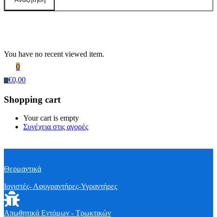
Recently Viewed Products
You have no recent viewed item.
0
€
0,00
0
Shopping cart
Your cart is empty
Συνέχεια στις αγορές
Θερμαντικά
Ιονιστές- Αφυγραντήρες-Υγραντήρες
Απωθητικά Εντόμων - Τρωκτικών