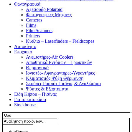
Φωτογραφικά
Αξεσουάρ Polaroid
Φωτογραφικές Μηχανές
Cameras
Films
Film Scanners
Printers
Κυάλια – Laserfinders – Fieldscopes
Αυτοκίνητο
Εποχιακό
Ανεμιστήρες-Air Coolers
Απωθητικά Εντόμων – Τρωκτικών
Θερμαντικά
Ιονιστές- Αφυγραντήρες-Υγραντήρες
Κλιματισμός Ψύξη-Θέρμανση
Σκούπες Ρομπότ Πισίνας & Αναλώσιμα
Ψύκτες & Εξαρτήματα
Είδη Κήπου – Πισίνας
Για το κατοικίδιο
Stockhouse
Αναζήτηση