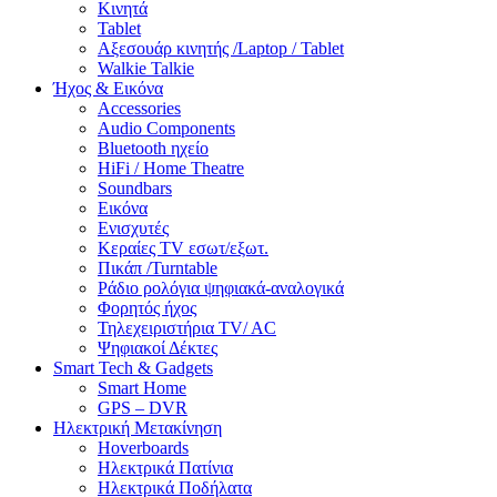
Κινητά
Tablet
Αξεσουάρ κινητής /Laptop / Tablet
Walkie Talkie
Ήχος & Εικόνα
Accessories
Audio Components
Bluetooth ηχείο
HiFi / Home Theatre
Soundbars
Εικόνα
Ενισχυτές
Κεραίες TV εσωτ/εξωτ.
Πικάπ /Turntable
Ράδιο ρολόγια ψηφιακά-αναλογικά
Φορητός ήχος
Τηλεχειριστήρια TV/ AC
Ψηφιακοί Δέκτες
Smart Tech & Gadgets
Smart Home
GPS – DVR
Ηλεκτρική Μετακίνηση
Hoverboards
Ηλεκτρικά Πατίνια
Ηλεκτρικά Ποδήλατα