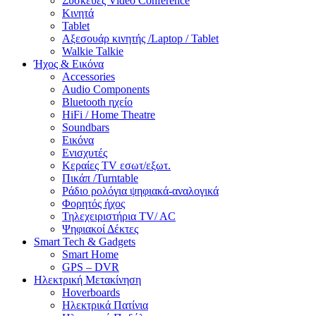
Συσκευές Video Conference
Κινητά
Tablet
Αξεσουάρ κινητής /Laptop / Tablet
Walkie Talkie
Ήχος & Εικόνα
Accessories
Audio Components
Bluetooth ηχείο
HiFi / Home Theatre
Soundbars
Εικόνα
Ενισχυτές
Κεραίες TV εσωτ/εξωτ.
Πικάπ /Turntable
Ράδιο ρολόγια ψηφιακά-αναλογικά
Φορητός ήχος
Τηλεχειριστήρια TV/ AC
Ψηφιακοί Δέκτες
Smart Tech & Gadgets
Smart Home
GPS – DVR
Ηλεκτρική Μετακίνηση
Hoverboards
Ηλεκτρικά Πατίνια