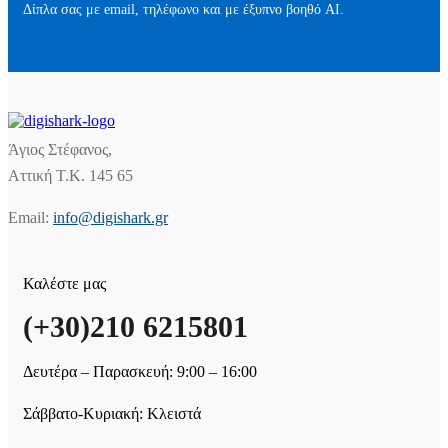
Δίπλα σας με email, τηλέφωνο και με έξυπνο βοηθό AI.
Άγιος Στέφανος,
Αττική Τ.Κ. 145 65
Email:
info@digishark.gr
Καλέστε μας
(+30)210 6215801
Δευτέρα – Παρασκευή: 9:00 – 16:00
Σάββατο-Κυριακή: Κλειστά