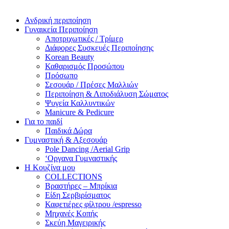
Ανδρική περιποίηση
Γυναικεία Περιποίηση
Αποτριχωτικές / Τρίμερ
Διάφορες Συσκευές Περιποίησης
Korean Beauty
Καθαρισμός Προσώπου
Πρόσωπο
Σεσουάρ / Πρέσες Μαλλιών
Περιποίηση & Λιποδιάλυση Σώματος
Ψυγεία Καλλυντικών
Manicure & Pedicure
Για το παιδί
Παιδικά Δώρα
Γυμναστική & Αξεσουάρ
Pole Dancing /Aerial Grip
‘Οργανα Γυμναστικής
Η Κουζίνα μου
COLLECTIONS
Βραστήρες – Μπρίκια
Είδη Σερβιρίσματος
Καφετιέρες φίλτρου /espresso
Μηχανές Κοπής
Σκεύη Μαγειρικής