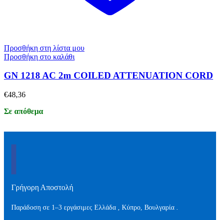
Προσθήκη στη λίστα μου
Προσθήκη στο καλάθι
GN 1218 AC 2m COILED ATTENUATION CORD
€
48,36
Σε απόθεμα
Γρήγορη Αποστολή
Παράδοση σε 1–3 εργάσιμες Ελλάδα , Kύπρο, Βουλγαρία .