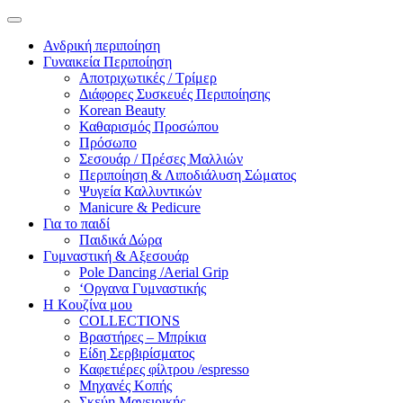
Ανδρική περιποίηση
Γυναικεία Περιποίηση
Αποτριχωτικές / Τρίμερ
Διάφορες Συσκευές Περιποίησης
Korean Beauty
Καθαρισμός Προσώπου
Πρόσωπο
Σεσουάρ / Πρέσες Μαλλιών
Περιποίηση & Λιποδιάλυση Σώματος
Ψυγεία Καλλυντικών
Manicure & Pedicure
Για το παιδί
Παιδικά Δώρα
Γυμναστική & Αξεσουάρ
Pole Dancing /Aerial Grip
‘Οργανα Γυμναστικής
Η Κουζίνα μου
COLLECTIONS
Βραστήρες – Μπρίκια
Είδη Σερβιρίσματος
Καφετιέρες φίλτρου /espresso
Μηχανές Κοπής
Σκεύη Μαγειρικής