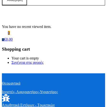
Recently Viewed Products
You have no recent viewed item.
0
€
0,00
0
Shopping cart
Your cart is empty
Συνέχεια στις αγορές
Θερμαντικά
Ιονιστές- Αφυγραντήρες-Υγραντήρες
Απωθητικά Εντόμων - Τρωκτικών