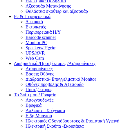
Ηλεκτρικά Ποδήλατα
Αξεσουάρ Μετακίνησης
Θαλάσσια σκούτερ και αξεσουάρ
Pc & Περιφερειακά
Δικτυακά
Εκτυπωτές
Περιφερειακά Η/Υ
Barcode scanner
Monitor PC
Speakers/ Ηχεία
UPS/AVR
Web Cam
Διαδραστικά /Προτζέκτορες /Ασπροπίνακες
Ασπροπίνακες
Βάσεις Οθόνης
Διαδραστικά- Επαγγελματικά Monitor
Οθόνες προβολής & Αξεσουάρ
Προτζέκτορας
Το Σπίτι μου / Γραφείο
Αποχνουδωτές
Βρεφικά
Άπλωμα – Στέγνωμα
Είδη Μπάνιου
Ηλεκτρικές Οδοντόβουρτσες & Στοματική Υγιεινή
Ηλεκτρική Σκούπα -Σκουπάκια