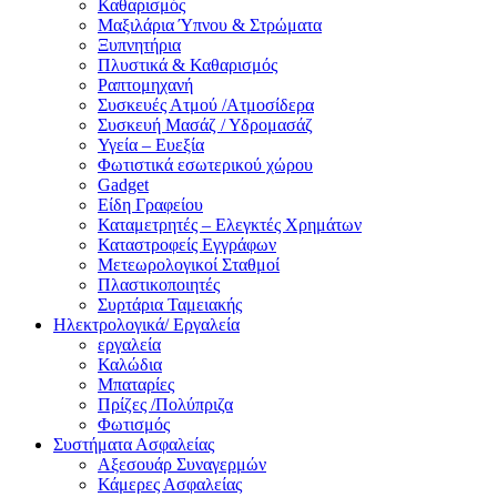
Καθαρισμός
Μαξιλάρια Ύπνου & Στρώματα
Ξυπνητήρια
Πλυστικά & Καθαρισμός
Ραπτομηχανή
Συσκευές Ατμού /Ατμοσίδερα
Συσκευή Μασάζ / Υδρομασάζ
Υγεία – Ευεξία
Φωτιστικά εσωτερικού χώρου
Gadget
Είδη Γραφείου
Καταμετρητές – Ελεγκτές Χρημάτων
Καταστροφείς Εγγράφων
Μετεωρολογικοί Σταθμοί
Πλαστικοποιητές
Συρτάρια Ταμειακής
Ηλεκτρολογικά/ Εργαλεία
εργαλεία
Καλώδια
Μπαταρίες
Πρίζες /Πολύπριζα
Φωτισμός
Συστήματα Ασφαλείας
Αξεσουάρ Συναγερμών
Κάμερες Ασφαλείας