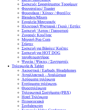
Συσκευές Σφραγίσματος Τροφίμων
Φρυγανιέρες/ Toaster
Φουρνάκια / Χύτρες / Φριτέζες
Blenders/Mixers
Εργαλεία Μαγειρικής
Ηλεκτρική Ψησταριά / Γκριλ / Eστίες
Συσκευή ‘Αρτου / Γιαουρτιού
Ζυγαριές Κουζίνας
Μηχανή Pop Corn
Στίφτες
Συσκευή για Βάφλες/ Κρέπες
Συσκευή για HOT DOG
ταχυθερμαντήρας
Ψυγεία / Ψύκτες / Συντηρητές
Τηλεφωνία & Tablet
Ακουστικά / Earbuds /Headphones
Ανταλλακτικά – Αναλώσιμα
Ασύρματα τηλέφωνα
Ενσύρματα τηλέφωνα,
Θυροτηλέφωνα
Τηλεφωνικά Συστήματα (PBX)
Hotel Τηλέφωνα
Περιφερειακά
Συνδιάσκεψη