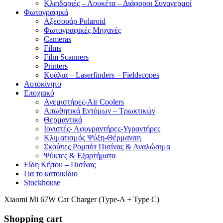
Κλειδαριές – Λουκέτα – Διάφοροι Συναγερμοί
Φωτογραφικά
Αξεσουάρ Polaroid
Φωτογραφικές Μηχανές
Cameras
Films
Film Scanners
Printers
Κυάλια – Laserfinders – Fieldscopes
Αυτοκίνητο
Εποχιακό
Ανεμιστήρες-Air Coolers
Απωθητικά Εντόμων – Τρωκτικών
Θερμαντικά
Ιονιστές- Αφυγραντήρες-Υγραντήρες
Κλιματισμός Ψύξη-Θέρμανση
Σκούπες Ρομπότ Πισίνας & Αναλώσιμα
Ψύκτες & Εξαρτήματα
Είδη Κήπου – Πισίνας
Για το κατοικίδιο
Stockhouse
Xiaomi Mi 67W Car Charger (Type-A + Type C)
Shopping cart