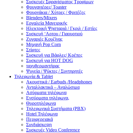
Συσκευές Σφραγίσματος Τροφίμων
Φρυγανιέρες/ Toaster
Φουρνάκια / Χύτρες / Φριτέζες
Blenders/Mixers
Εργαλεία Μαγειρικής
Ηλεκτρική Ψησταριά / Γκριλ / Eστίες
Συσκευή ‘Αρτου / Γιαουρτιού
Ζυγαριές Κουζίνας
Μηχανή Pop Corn
Στίφτες
Συσκευή για Βάφλες/ Κρέπες
Συσκευή για HOT DOG
ταχυθερμαντήρας
Ψυγεία / Ψύκτες / Συντηρητές
Τηλεφωνία & Tablet
Ακουστικά / Earbuds /Headphones
Ανταλλακτικά – Αναλώσιμα
Ασύρματα τηλέφωνα
Ενσύρματα τηλέφωνα,
Θυροτηλέφωνα
Τηλεφωνικά Συστήματα (PBX)
Hotel Τηλέφωνα
Περιφερειακά
Συνδιάσκεψη
Συσκευές Video Conference