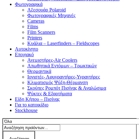
Φωτογραφικά
Αξεσουάρ Polaroid
Φωτογραφικές Μηχανές
Cameras
Films
Film Scanners
Printers
Κυάλια – Laserfinders – Fieldscopes
Αυτοκίνητο
Εποχιακό
Ανεμιστήρες-Air Coolers
Απωθητικά Εντόμων – Τρωκτικών
Θερμαντικά
Ιονιστές- Αφυγραντήρες-Υγραντήρες
Κλιματισμός Ψύξη-Θέρμανση
Σκούπες Ρομπότ Πισίνας & Αναλώσιμα
Ψύκτες & Εξαρτήματα
Είδη Κήπου – Πισίνας
Για το κατοικίδιο
Stockhouse
Αναζήτηση