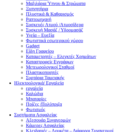
Μαξιλάρια Ύπνου & Στρώματα
Ξυπνητήρια
Πλυστικά & Καθαρισμός
Ραπτομηχανή
Συσκευές Ατμού /Ατμοσίδερα
Συσκευή Μασάζ / Υδρομασάζ
Υγεία – Ευεξία
Φωτιστικά εσωτερικού χώρου
Gadget
Είδη Γραφείου
Καταμετρητές – Ελεγκτές Χρημάτων
Καταστροφείς Εγγράφων
Μετεωρολογικοί Σταθμοί
Πλαστικοποιητές
Συρτάρια Ταμειακής
Ηλεκτρολογικά/ Εργαλεία
εργαλεία
Καλώδια
Μπαταρίες
Πρίζες /Πολύπριζα
Φωτισμός
Συστήματα Ασφαλείας
Αξεσουάρ Συναγερμών
Κάμερες Ασφαλείας
Κλειδαριές – Λουκέτα – Διάφοροι Συναγερμοί