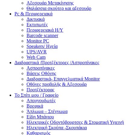
Αξεσουάρ Μετακίνησης
Θαλάσσια σκούτερ και αξεσουάρ
Pc & Περιφερειακά
Δικτυακά
Εκτυπωτές
Περιφερειακά Η/Υ
Barcode scanner
Monitor PC
Speakers/ Ηχεία
UPS/AVR
Web Cam
Διαδραστικά /Προτζέκτορες /Ασπροπίνακες
Ασπροπίνακες
Βάσεις Οθόνης
Διαδραστικά- Επαγγελματικά Monitor
Οθόνες προβολής & Αξεσουάρ
Προτζέκτορας
Το Σπίτι μου / Γραφείο
Αποχνουδωτές
Βρεφικά
Άπλωμα – Στέγνωμα
Είδη Μπάνιου
Ηλεκτρικές Οδοντόβουρτσες & Στοματική Υγιεινή
Ηλεκτρική Σκούπα -Σκουπάκια
Καθαρισμός