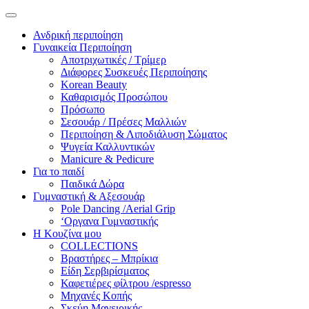
Ανδρική περιποίηση
Γυναικεία Περιποίηση
Αποτριχωτικές / Τρίμερ
Διάφορες Συσκευές Περιποίησης
Korean Beauty
Καθαρισμός Προσώπου
Πρόσωπο
Σεσουάρ / Πρέσες Μαλλιών
Περιποίηση & Λιποδιάλυση Σώματος
Ψυγεία Καλλυντικών
Manicure & Pedicure
Για το παιδί
Παιδικά Δώρα
Γυμναστική & Αξεσουάρ
Pole Dancing /Aerial Grip
‘Οργανα Γυμναστικής
Η Κουζίνα μου
COLLECTIONS
Βραστήρες – Μπρίκια
Είδη Σερβιρίσματος
Καφετιέρες φίλτρου /espresso
Μηχανές Κοπής
Σκεύη Μαγειρικής