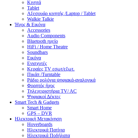
Κινητά
Tablet
Αξεσουάρ κινητής /Laptop / Tablet
Walkie Talkie
Ήχος & Εικόνα
Accessories
Audio Components
Bluetooth ηχείο
HiFi / Home Theatre
Soundbars
Εικόνα
Ενισχυτές
Κεραίες TV εσωτ/εξωτ.
Πικάπ /Turntable
Ράδιο ρολόγια ψηφιακά-αναλογικά
Φορητός ήχος
Τηλεχειριστήρια TV/ AC
Ψηφιακοί Δέκτες
Smart Tech & Gadgets
Smart Home
GPS – DVR
Ηλεκτρική Μετακίνηση
Hoverboards
Ηλεκτρικά Πατίνια
Ηλεκτρικά Ποδήλατα