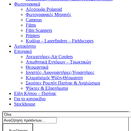
Φωτογραφικά
Αξεσουάρ Polaroid
Φωτογραφικές Μηχανές
Cameras
Films
Film Scanners
Printers
Κυάλια – Laserfinders – Fieldscopes
Αυτοκίνητο
Εποχιακό
Ανεμιστήρες-Air Coolers
Απωθητικά Εντόμων – Τρωκτικών
Θερμαντικά
Ιονιστές- Αφυγραντήρες-Υγραντήρες
Κλιματισμός Ψύξη-Θέρμανση
Σκούπες Ρομπότ Πισίνας & Αναλώσιμα
Ψύκτες & Εξαρτήματα
Είδη Κήπου – Πισίνας
Για το κατοικίδιο
Stockhouse
Αναζήτηση