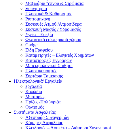
Μαξιλάρια Ύπνου & Στρώματα
Ξυπνητήρια
Πλυστικά & Καθαρισμός
Ραπτομηχανή
Συσκευές Ατμού /Ατμοσίδερα
Συσκευή Μασάζ / Υδρομασάζ
Υγεία – Ευεξία
Φωτιστικά εσωτερικού χώρου
Gadget
Είδη Γραφείου
Καταμετρητές – Ελεγκτές Χρημάτων
Καταστροφείς Εγγράφων
Μετεωρολογικοί Σταθμοί
Πλαστικοποιητές
Συρτάρια Ταμειακής
Ηλεκτρολογικά/ Εργαλεία
εργαλεία
Καλώδια
Μπαταρίες
Πρίζες /Πολύπριζα
Φωτισμός
Συστήματα Ασφαλείας
Αξεσουάρ Συναγερμών
Κάμερες Ασφαλείας
Κλειδαριές – Λουκέτα – Διάφοροι Συναγερμοί