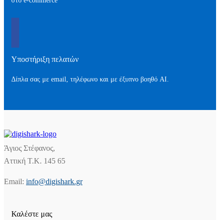
στο e-commerce
Υποστήριξη πελατών
Δίπλα σας με email, τηλέφωνο και με έξυπνο βοηθό AI.
Άγιος Στέφανος,
Αττική Τ.Κ. 145 65
Email:
info@digishark.gr
Καλέστε μας