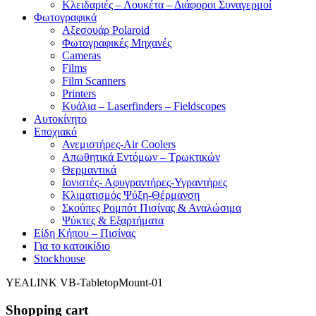
Κλειδαριές – Λουκέτα – Διάφοροι Συναγερμοί
Φωτογραφικά
Αξεσουάρ Polaroid
Φωτογραφικές Μηχανές
Cameras
Films
Film Scanners
Printers
Κυάλια – Laserfinders – Fieldscopes
Αυτοκίνητο
Εποχιακό
Ανεμιστήρες-Air Coolers
Απωθητικά Εντόμων – Τρωκτικών
Θερμαντικά
Ιονιστές- Αφυγραντήρες-Υγραντήρες
Κλιματισμός Ψύξη-Θέρμανση
Σκούπες Ρομπότ Πισίνας & Αναλώσιμα
Ψύκτες & Εξαρτήματα
Είδη Κήπου – Πισίνας
Για το κατοικίδιο
Stockhouse
YEALINK VB-TabletopMount-01
Shopping cart