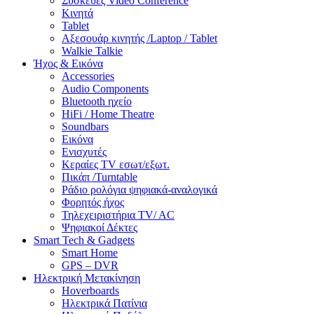
Συσκευές Video Conference
Κινητά
Tablet
Αξεσουάρ κινητής /Laptop / Tablet
Walkie Talkie
Ήχος & Εικόνα
Accessories
Audio Components
Bluetooth ηχείο
HiFi / Home Theatre
Soundbars
Εικόνα
Ενισχυτές
Κεραίες TV εσωτ/εξωτ.
Πικάπ /Turntable
Ράδιο ρολόγια ψηφιακά-αναλογικά
Φορητός ήχος
Τηλεχειριστήρια TV/ AC
Ψηφιακοί Δέκτες
Smart Tech & Gadgets
Smart Home
GPS – DVR
Ηλεκτρική Μετακίνηση
Hoverboards
Ηλεκτρικά Πατίνια