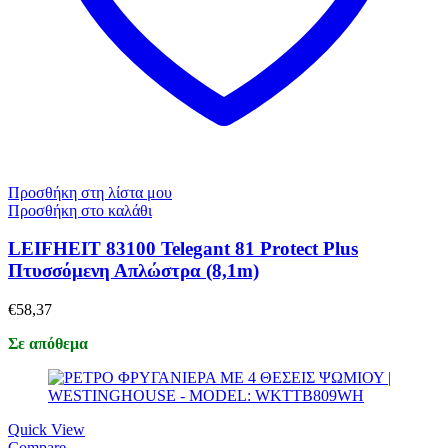
Προσθήκη στη λίστα μου
Προσθήκη στο καλάθι
LEIFHEIT 83100 Telegant 81 Protect Plus
Πτυσσόμενη Απλώστρα (8,1m)
€
58,37
Σε απόθεμα
Quick View
Compare