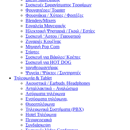
Συσκευές Σφραγίσματος Τροφίμων
Φρυγανιέρες/ Toaster
Φουρνάκια / Χύτρες / Φριτέζες
Blenders/Mixers
Εργαλεία Μαγειρικής
Ηλεκτρική Ψησταριά / Γκριλ / Eστίες
Συσκευή ‘Αρτου / Γιαουρτιού
Ζυγαριές Κουζίνας
Μηχανή Pop Corn
Στίφτες
Συσκευή για Βάφλες/ Κρέπες
Συσκευή για HOT DOG
ταχυθερμαντήρας
Ψυγεία / Ψύκτες / Συντηρητές
Τηλεφωνία & Tablet
Ακουστικά / Earbuds /Headphones
Ανταλλακτικά – Αναλώσιμα
Ασύρματα τηλέφωνα
Ενσύρματα τηλέφωνα,
Θυροτηλέφωνα
Τηλεφωνικά Συστήματα (PBX)
Hotel Τηλέφωνα
Περιφερειακά
Συνδιάσκεψη