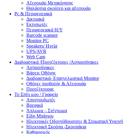
Αξεσουάρ Μετακίνησης
Θαλάσσια σκούτερ και αξεσουάρ
Pc & Περιφερειακά
Δικτυακά
Εκτυπωτές
Περιφερειακά Η/Υ
Barcode scanner
Monitor PC
Speakers/ Ηχεία
UPS/AVR
Web Cam
Διαδραστικά /Προτζέκτορες /Ασπροπίνακες
Ασπροπίνακες
Βάσεις Οθόνης
Διαδραστικά- Επαγγελματικά Monitor
Οθόνες προβολής & Αξεσουάρ
Προτζέκτορας
Το Σπίτι μου / Γραφείο
Αποχνουδωτές
Βρεφικά
Άπλωμα – Στέγνωμα
Είδη Μπάνιου
Ηλεκτρικές Οδοντόβουρτσες & Στοματική Υγιεινή
Ηλεκτρική Σκούπα -Σκουπάκια
Καθαρισμός