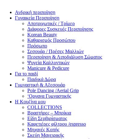
Ανδρική περιποίηση
Γυναικεία Περιποίηση
Αποτριχωτικές / Τρίμερ
Διάφορες Συσκευές Περιποίησης
Korean Beauty
Καθαρισμός Προσώπου
Πρόσωπο
Σεσουάρ / Πρέσες Μαλλιών
Περιποίηση & Λιποδιάλυση Σώματος
Ψυγεία Καλλυντικών
Manicure & Pedicure
Για το παιδί
Παιδικά Δώρα
Γυμναστική & Αξεσουάρ
Pole Dancing /Aerial Grip
‘Οργανα Γυμναστικής
Η Κουζίνα μου
COLLECTIONS
Βραστήρες – Μπρίκια
Είδη Σερβιρίσματος
Καφετιέρες φίλτρου /espresso
Μηχανές Κοπής
Σκεύη Μαγειρικής