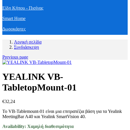
Είδη Κήπου - Πισίνας
Smart Home
Δωροκάρτες
Αρχική σελίδα
Συνδιάσκεψη
Previous page
YEALINK VB-
TabletopMount-01
€
32,24
Το VB-Tablemount-01 είναι μια επιτραπέζια βάση για τα Yealink
MeetingBar A40 και Yealink SmartVision 40.
Availability:
Χαμηλή διαθεσιμότητα