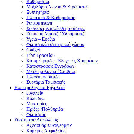
Καθαρισμός
Μαξιλάρια Ύπνου & Στρώματα
Ξυπνητήρια
Πλυστικά & Καθαρισμός
Ραπτομηχανή
Συσκευές Ατμού /Ατμοσίδερα
Συσκευή Μασάζ / Υδρομασάζ
Υγεία – Ευεξία
Φωτιστικά εσωτερικού χώρου
Gadget
Είδη Γραφείου
Καταμετρητές – Ελεγκτές Χρημάτων
Καταστροφείς Εγγράφων
Μετεωρολογικοί Σταθμοί
Πλαστικοποιητές
Συρτάρια Ταμειακής
Ηλεκτρολογικά/ Εργαλεία
εργαλεία
Καλώδια
Μπαταρίες
Πρίζες /Πολύπριζα
Φωτισμός
Συστήματα Ασφαλείας
Αξεσουάρ Συναγερμών
Κάμερες Ασφαλείας