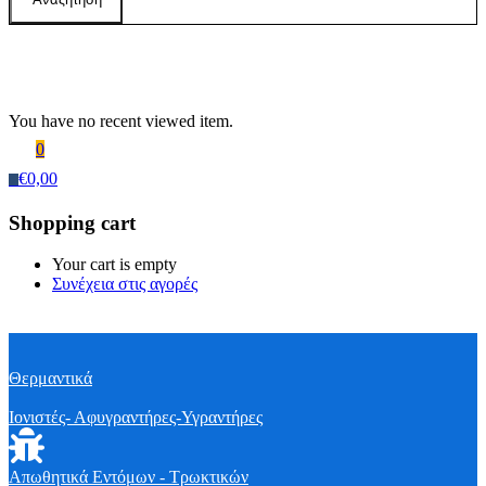
Recently Viewed Products
You have no recent viewed item.
0
€
0,00
0
Shopping cart
Your cart is empty
Συνέχεια στις αγορές
Θερμαντικά
Ιονιστές- Αφυγραντήρες-Υγραντήρες
Απωθητικά Εντόμων - Τρωκτικών