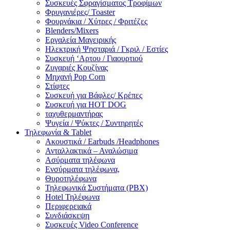
Συσκευές Σφραγίσματος Τροφίμων
Φρυγανιέρες/ Toaster
Φουρνάκια / Χύτρες / Φριτέζες
Blenders/Mixers
Εργαλεία Μαγειρικής
Ηλεκτρική Ψησταριά / Γκριλ / Eστίες
Συσκευή ‘Αρτου / Γιαουρτιού
Ζυγαριές Κουζίνας
Μηχανή Pop Corn
Στίφτες
Συσκευή για Βάφλες/ Κρέπες
Συσκευή για HOT DOG
ταχυθερμαντήρας
Ψυγεία / Ψύκτες / Συντηρητές
Τηλεφωνία & Tablet
Ακουστικά / Earbuds /Headphones
Ανταλλακτικά – Αναλώσιμα
Ασύρματα τηλέφωνα
Ενσύρματα τηλέφωνα,
Θυροτηλέφωνα
Τηλεφωνικά Συστήματα (PBX)
Hotel Τηλέφωνα
Περιφερειακά
Συνδιάσκεψη
Συσκευές Video Conference