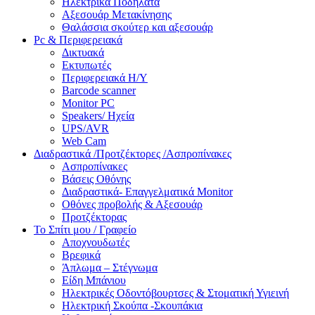
Ηλεκτρικά Ποδήλατα
Αξεσουάρ Μετακίνησης
Θαλάσσια σκούτερ και αξεσουάρ
Pc & Περιφερειακά
Δικτυακά
Εκτυπωτές
Περιφερειακά Η/Υ
Barcode scanner
Monitor PC
Speakers/ Ηχεία
UPS/AVR
Web Cam
Διαδραστικά /Προτζέκτορες /Ασπροπίνακες
Ασπροπίνακες
Βάσεις Οθόνης
Διαδραστικά- Επαγγελματικά Monitor
Οθόνες προβολής & Αξεσουάρ
Προτζέκτορας
Το Σπίτι μου / Γραφείο
Αποχνουδωτές
Βρεφικά
Άπλωμα – Στέγνωμα
Είδη Μπάνιου
Ηλεκτρικές Οδοντόβουρτσες & Στοματική Υγιεινή
Ηλεκτρική Σκούπα -Σκουπάκια