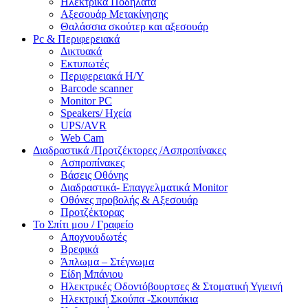
Ηλεκτρικά Ποδήλατα
Αξεσουάρ Μετακίνησης
Θαλάσσια σκούτερ και αξεσουάρ
Pc & Περιφερειακά
Δικτυακά
Εκτυπωτές
Περιφερειακά Η/Υ
Barcode scanner
Monitor PC
Speakers/ Ηχεία
UPS/AVR
Web Cam
Διαδραστικά /Προτζέκτορες /Ασπροπίνακες
Ασπροπίνακες
Βάσεις Οθόνης
Διαδραστικά- Επαγγελματικά Monitor
Οθόνες προβολής & Αξεσουάρ
Προτζέκτορας
Το Σπίτι μου / Γραφείο
Αποχνουδωτές
Βρεφικά
Άπλωμα – Στέγνωμα
Είδη Μπάνιου
Ηλεκτρικές Οδοντόβουρτσες & Στοματική Υγιεινή
Ηλεκτρική Σκούπα -Σκουπάκια