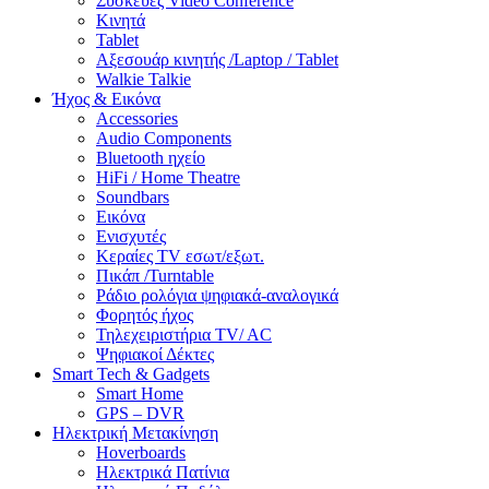
Συσκευές Video Conference
Κινητά
Tablet
Αξεσουάρ κινητής /Laptop / Tablet
Walkie Talkie
Ήχος & Εικόνα
Accessories
Audio Components
Bluetooth ηχείο
HiFi / Home Theatre
Soundbars
Εικόνα
Ενισχυτές
Κεραίες TV εσωτ/εξωτ.
Πικάπ /Turntable
Ράδιο ρολόγια ψηφιακά-αναλογικά
Φορητός ήχος
Τηλεχειριστήρια TV/ AC
Ψηφιακοί Δέκτες
Smart Tech & Gadgets
Smart Home
GPS – DVR
Ηλεκτρική Μετακίνηση
Hoverboards
Ηλεκτρικά Πατίνια