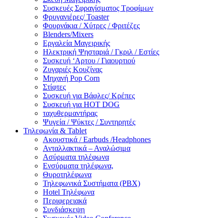
Συσκευές Σφραγίσματος Τροφίμων
Φρυγανιέρες/ Toaster
Φουρνάκια / Χύτρες / Φριτέζες
Blenders/Mixers
Εργαλεία Μαγειρικής
Ηλεκτρική Ψησταριά / Γκριλ / Eστίες
Συσκευή ‘Αρτου / Γιαουρτιού
Ζυγαριές Κουζίνας
Μηχανή Pop Corn
Στίφτες
Συσκευή για Βάφλες/ Κρέπες
Συσκευή για HOT DOG
ταχυθερμαντήρας
Ψυγεία / Ψύκτες / Συντηρητές
Τηλεφωνία & Tablet
Ακουστικά / Earbuds /Headphones
Ανταλλακτικά – Αναλώσιμα
Ασύρματα τηλέφωνα
Ενσύρματα τηλέφωνα,
Θυροτηλέφωνα
Τηλεφωνικά Συστήματα (PBX)
Hotel Τηλέφωνα
Περιφερειακά
Συνδιάσκεψη