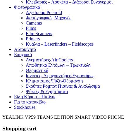
Κλειδαριές – Λουκέτα – Διάφοροι Συναγερμοί
Φωτογραφικά
Αξεσουάρ Polaroid
Φωτογραφικές Μηχανές
Cameras
Films
Film Scanners
Printers
Κυάλια – Laserfinders – Fieldscopes
Αυτοκίνητο
Εποχιακό
Ανεμιστήρες-Air Coolers
Απωθητικά Εντόμων – Τρωκτικών
Θερμαντικά
Ιονιστές- Αφυγραντήρες-Υγραντήρες
Κλιματισμός Ψύξη-Θέρμανση
Σκούπες Ρομπότ Πισίνας & Αναλώσιμα
Ψύκτες & Εξαρτήματα
Είδη Κήπου – Πισίνας
Για το κατοικίδιο
Stockhouse
YEALINK VP59 TEAMS EDITION SMART VIDEO PHONE
Shopping cart