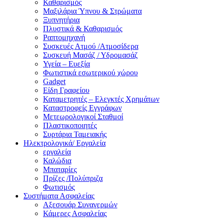
Καθαρισμός
Μαξιλάρια Ύπνου & Στρώματα
Ξυπνητήρια
Πλυστικά & Καθαρισμός
Ραπτομηχανή
Συσκευές Ατμού /Ατμοσίδερα
Συσκευή Μασάζ / Υδρομασάζ
Υγεία – Ευεξία
Φωτιστικά εσωτερικού χώρου
Gadget
Είδη Γραφείου
Καταμετρητές – Ελεγκτές Χρημάτων
Καταστροφείς Εγγράφων
Μετεωρολογικοί Σταθμοί
Πλαστικοποιητές
Συρτάρια Ταμειακής
Ηλεκτρολογικά/ Εργαλεία
εργαλεία
Καλώδια
Μπαταρίες
Πρίζες /Πολύπριζα
Φωτισμός
Συστήματα Ασφαλείας
Αξεσουάρ Συναγερμών
Κάμερες Ασφαλείας