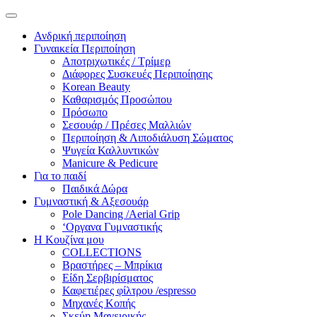
Ανδρική περιποίηση
Γυναικεία Περιποίηση
Αποτριχωτικές / Τρίμερ
Διάφορες Συσκευές Περιποίησης
Korean Beauty
Καθαρισμός Προσώπου
Πρόσωπο
Σεσουάρ / Πρέσες Μαλλιών
Περιποίηση & Λιποδιάλυση Σώματος
Ψυγεία Καλλυντικών
Manicure & Pedicure
Για το παιδί
Παιδικά Δώρα
Γυμναστική & Αξεσουάρ
Pole Dancing /Aerial Grip
‘Οργανα Γυμναστικής
Η Κουζίνα μου
COLLECTIONS
Βραστήρες – Μπρίκια
Είδη Σερβιρίσματος
Καφετιέρες φίλτρου /espresso
Μηχανές Κοπής
Σκεύη Μαγειρικής