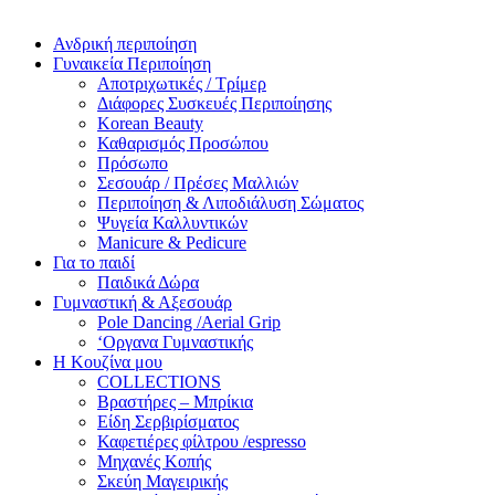
Ανδρική περιποίηση
Γυναικεία Περιποίηση
Αποτριχωτικές / Τρίμερ
Διάφορες Συσκευές Περιποίησης
Korean Beauty
Καθαρισμός Προσώπου
Πρόσωπο
Σεσουάρ / Πρέσες Μαλλιών
Περιποίηση & Λιποδιάλυση Σώματος
Ψυγεία Καλλυντικών
Manicure & Pedicure
Για το παιδί
Παιδικά Δώρα
Γυμναστική & Αξεσουάρ
Pole Dancing /Aerial Grip
‘Οργανα Γυμναστικής
Η Κουζίνα μου
COLLECTIONS
Βραστήρες – Μπρίκια
Είδη Σερβιρίσματος
Καφετιέρες φίλτρου /espresso
Μηχανές Κοπής
Σκεύη Μαγειρικής