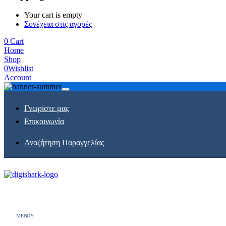
Your cart is empty
Συνέχεια στις αγορές
0
Cart
Home
Shop
0
Wishlist
Account
Γνωρίστε μας
Επικοινωνία
Αναζήτηση Παραγγελίας
MENOY