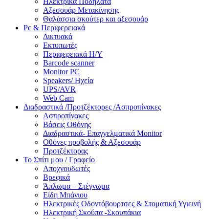
Ηλεκτρικά Ποδήλατα
Αξεσουάρ Μετακίνησης
Θαλάσσια σκούτερ και αξεσουάρ
Pc & Περιφερειακά
Δικτυακά
Εκτυπωτές
Περιφερειακά Η/Υ
Barcode scanner
Monitor PC
Speakers/ Ηχεία
UPS/AVR
Web Cam
Διαδραστικά /Προτζέκτορες /Ασπροπίνακες
Ασπροπίνακες
Βάσεις Οθόνης
Διαδραστικά- Επαγγελματικά Monitor
Οθόνες προβολής & Αξεσουάρ
Προτζέκτορας
Το Σπίτι μου / Γραφείο
Αποχνουδωτές
Βρεφικά
Άπλωμα – Στέγνωμα
Είδη Μπάνιου
Ηλεκτρικές Οδοντόβουρτσες & Στοματική Υγιεινή
Ηλεκτρική Σκούπα -Σκουπάκια