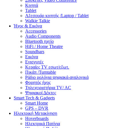
Συσκευές Video Conference
Κινητά
Tablet
Αξεσουάρ κινητής /Laptop / Tablet
Walkie Talkie
Ήχος & Εικόνα
Accessories
Audio Components
Bluetooth ηχείο
HiFi / Home Theatre
Soundbars
Εικόνα
Ενισχυτές
Κεραίες TV εσωτ/εξωτ.
Πικάπ /Turntable
Ράδιο ρολόγια ψηφιακά-αναλογικά
Φορητός ήχος
Τηλεχειριστήρια TV/ AC
Ψηφιακοί Δέκτες
Smart Tech & Gadgets
Smart Home
GPS – DVR
Ηλεκτρική Μετακίνηση
Hoverboards
Ηλεκτρικά Πατίνια