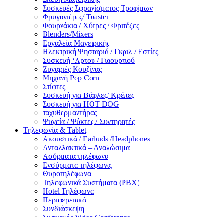
Συσκευές Σφραγίσματος Τροφίμων
Φρυγανιέρες/ Toaster
Φουρνάκια / Χύτρες / Φριτέζες
Blenders/Mixers
Εργαλεία Μαγειρικής
Ηλεκτρική Ψησταριά / Γκριλ / Eστίες
Συσκευή ‘Αρτου / Γιαουρτιού
Ζυγαριές Κουζίνας
Μηχανή Pop Corn
Στίφτες
Συσκευή για Βάφλες/ Κρέπες
Συσκευή για HOT DOG
ταχυθερμαντήρας
Ψυγεία / Ψύκτες / Συντηρητές
Τηλεφωνία & Tablet
Ακουστικά / Earbuds /Headphones
Ανταλλακτικά – Αναλώσιμα
Ασύρματα τηλέφωνα
Ενσύρματα τηλέφωνα,
Θυροτηλέφωνα
Τηλεφωνικά Συστήματα (PBX)
Hotel Τηλέφωνα
Περιφερειακά
Συνδιάσκεψη