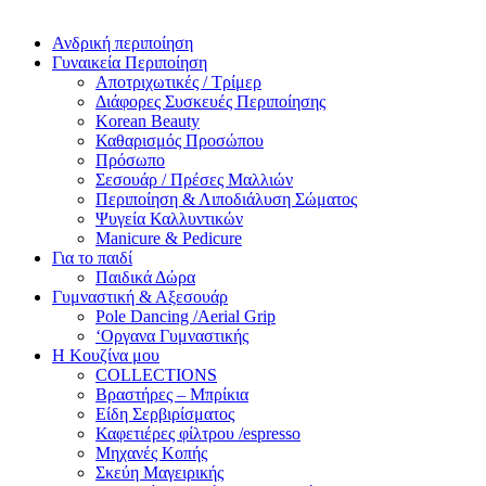
Ανδρική περιποίηση
Γυναικεία Περιποίηση
Αποτριχωτικές / Τρίμερ
Διάφορες Συσκευές Περιποίησης
Korean Beauty
Καθαρισμός Προσώπου
Πρόσωπο
Σεσουάρ / Πρέσες Μαλλιών
Περιποίηση & Λιποδιάλυση Σώματος
Ψυγεία Καλλυντικών
Manicure & Pedicure
Για το παιδί
Παιδικά Δώρα
Γυμναστική & Αξεσουάρ
Pole Dancing /Aerial Grip
‘Οργανα Γυμναστικής
Η Κουζίνα μου
COLLECTIONS
Βραστήρες – Μπρίκια
Είδη Σερβιρίσματος
Καφετιέρες φίλτρου /espresso
Μηχανές Κοπής
Σκεύη Μαγειρικής