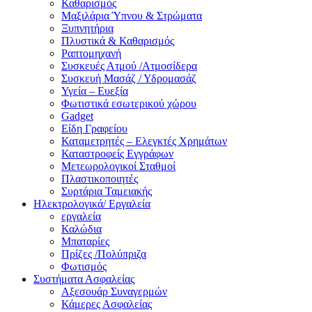
Καθαρισμός
Μαξιλάρια Ύπνου & Στρώματα
Ξυπνητήρια
Πλυστικά & Καθαρισμός
Ραπτομηχανή
Συσκευές Ατμού /Ατμοσίδερα
Συσκευή Μασάζ / Υδρομασάζ
Υγεία – Ευεξία
Φωτιστικά εσωτερικού χώρου
Gadget
Είδη Γραφείου
Καταμετρητές – Ελεγκτές Χρημάτων
Καταστροφείς Εγγράφων
Μετεωρολογικοί Σταθμοί
Πλαστικοποιητές
Συρτάρια Ταμειακής
Ηλεκτρολογικά/ Εργαλεία
εργαλεία
Καλώδια
Μπαταρίες
Πρίζες /Πολύπριζα
Φωτισμός
Συστήματα Ασφαλείας
Αξεσουάρ Συναγερμών
Κάμερες Ασφαλείας