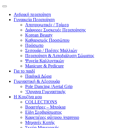
Ανδρική περιποίηση
Γυναικεία Περιποίηση
Αποτριχωτικές / Τρίμερ
Διάφορες Συσκευές Περιποίησης
Korean Beauty
Καθαρισμός Προσώπου
Πρόσωπο
Σεσουάρ / Πρέσες Μαλλιών
Περιποίηση & Λιποδιάλυση Σώματος
Ψυγεία Καλλυντικών
Manicure & Pedicure
Για το παιδί
Παιδικά Δώρα
Γυμναστική & Αξεσουάρ
Pole Dancing /Aerial Grip
‘Οργανα Γυμναστικής
Η Κουζίνα μου
COLLECTIONS
Βραστήρες – Μπρίκια
Είδη Σερβιρίσματος
Καφετιέρες φίλτρου /espresso
Μηχανές Κοπής
Σκεύη Μαγειρικής