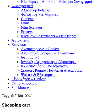
Κλειδαριές – Λουκέτα – Διάφοροι Συναγερμοί
Φωτογραφικά
Αξεσουάρ Polaroid
Φωτογραφικές Μηχανές
Cameras
Films
Film Scanners
Printers
Κυάλια – Laserfinders – Fieldscopes
Αυτοκίνητο
Εποχιακό
Ανεμιστήρες-Air Coolers
Απωθητικά Εντόμων – Τρωκτικών
Θερμαντικά
Ιονιστές- Αφυγραντήρες-Υγραντήρες
Κλιματισμός Ψύξη-Θέρμανση
Σκούπες Ρομπότ Πισίνας & Αναλώσιμα
Ψύκτες & Εξαρτήματα
Είδη Κήπου – Πισίνας
Για το κατοικίδιο
Stockhouse
Tagged: "skin1004"
Shopping cart