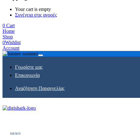
Your cart is empty
Συνέχεια στις αγορές
0
Cart
Home
Shop
0
Wishlist
Account
Γνωρίστε μας
Επικοινωνία
Αναζήτηση Παραγγελίας
MENOY