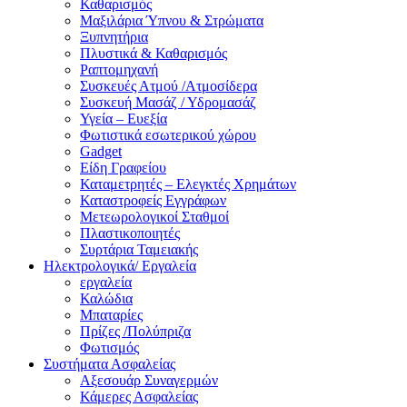
Καθαρισμός
Μαξιλάρια Ύπνου & Στρώματα
Ξυπνητήρια
Πλυστικά & Καθαρισμός
Ραπτομηχανή
Συσκευές Ατμού /Ατμοσίδερα
Συσκευή Μασάζ / Υδρομασάζ
Υγεία – Ευεξία
Φωτιστικά εσωτερικού χώρου
Gadget
Είδη Γραφείου
Καταμετρητές – Ελεγκτές Χρημάτων
Καταστροφείς Εγγράφων
Μετεωρολογικοί Σταθμοί
Πλαστικοποιητές
Συρτάρια Ταμειακής
Ηλεκτρολογικά/ Εργαλεία
εργαλεία
Καλώδια
Μπαταρίες
Πρίζες /Πολύπριζα
Φωτισμός
Συστήματα Ασφαλείας
Αξεσουάρ Συναγερμών
Κάμερες Ασφαλείας