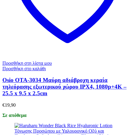
Προσθήκη στη λίστα μου
Προσθήκη στο καλάθι
Osio OTA-3034 Μαύρη αδιάβροχη κεραία
τηλεόρασης εξωτερικού χώρου IPX4, 1080p+4K –
25.5 x 9.5 x 2.5cm
€
19,90
Σε απόθεμα