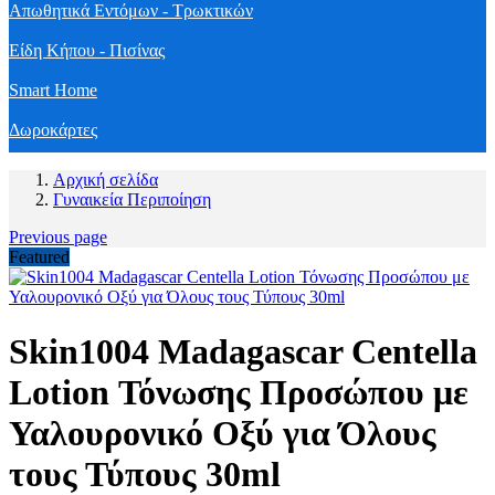
Απωθητικά Εντόμων - Τρωκτικών
Είδη Κήπου - Πισίνας
Smart Home
Δωροκάρτες
Αρχική σελίδα
Γυναικεία Περιποίηση
Previous page
Featured
Skin1004 Madagascar Centella
Lotion Τόνωσης Προσώπου με
Υαλουρονικό Οξύ για Όλους
τους Τύπους 30ml