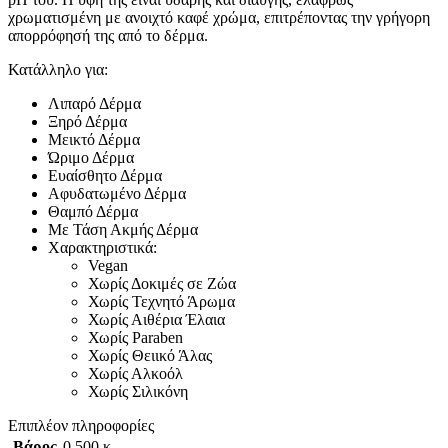
χρωματισμένη με ανοιχτό καφέ χρώμα, επιτρέποντας την γρήγορη
απορρόφησή της από το δέρμα.
Κατάλληλο για:
Λιπαρό Δέρμα
Ξηρό Δέρμα
Μεικτό Δέρμα
Ώριμο Δέρμα
Ευαίσθητο Δέρμα
Αφυδατωμένο Δέρμα
Θαμπό Δέρμα
Με Τάση Ακμής Δέρμα
Χαρακτηριστικά:
Vegan
Χωρίς Δοκιμές σε Ζώα
Χωρίς Τεχνητό Άρωμα
Χωρίς Αιθέρια Έλαια
Χωρίς Paraben
Χωρίς Θειικό Άλας
Χωρίς Αλκοόλ
Χωρίς Σιλικόνη
Επιπλέον πληροφορίες
Βάρος
0,500 κ.