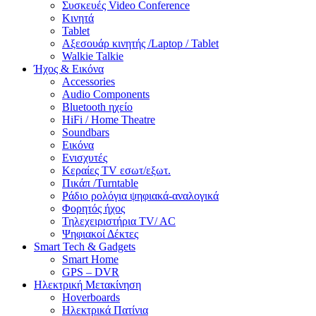
Συσκευές Video Conference
Κινητά
Tablet
Αξεσουάρ κινητής /Laptop / Tablet
Walkie Talkie
Ήχος & Εικόνα
Accessories
Audio Components
Bluetooth ηχείο
HiFi / Home Theatre
Soundbars
Εικόνα
Ενισχυτές
Κεραίες TV εσωτ/εξωτ.
Πικάπ /Turntable
Ράδιο ρολόγια ψηφιακά-αναλογικά
Φορητός ήχος
Τηλεχειριστήρια TV/ AC
Ψηφιακοί Δέκτες
Smart Tech & Gadgets
Smart Home
GPS – DVR
Ηλεκτρική Μετακίνηση
Hoverboards
Ηλεκτρικά Πατίνια