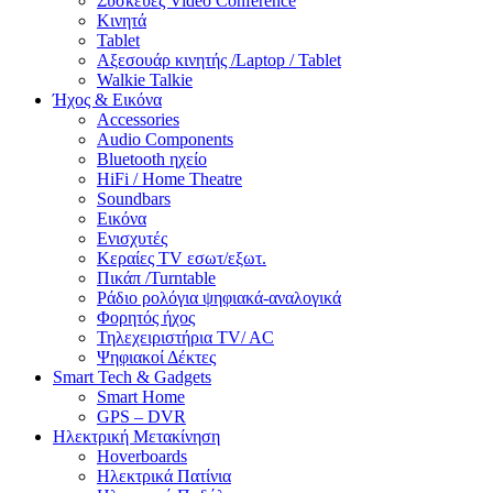
Συσκευές Video Conference
Κινητά
Tablet
Αξεσουάρ κινητής /Laptop / Tablet
Walkie Talkie
Ήχος & Εικόνα
Accessories
Audio Components
Bluetooth ηχείο
HiFi / Home Theatre
Soundbars
Εικόνα
Ενισχυτές
Κεραίες TV εσωτ/εξωτ.
Πικάπ /Turntable
Ράδιο ρολόγια ψηφιακά-αναλογικά
Φορητός ήχος
Τηλεχειριστήρια TV/ AC
Ψηφιακοί Δέκτες
Smart Tech & Gadgets
Smart Home
GPS – DVR
Ηλεκτρική Μετακίνηση
Hoverboards
Ηλεκτρικά Πατίνια