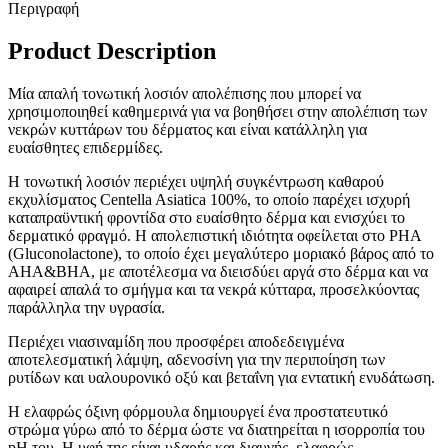
Περιγραφή
Product Description
Μία απαλή τονωτική λοσιόν απολέπισης που μπορεί να
χρησιμοποιηθεί καθημερινά για να βοηθήσει στην απολέπιση των
νεκρών κυττάρων του δέρματος και είναι κατάλληλη για
ευαίσθητες επιδερμίδες.
Η τονωτική λοσιόν περιέχει υψηλή συγκέντρωση καθαρού
εκχυλίσματος Centella Asiatica 100%, το οποίο παρέχει ισχυρή
καταπραϋντική φροντίδα στο ευαίσθητο δέρμα και ενισχύει το
δερματικό φραγμό. Η απολεπιστική ιδιότητα οφείλεται στο PHA
(Gluconolactone), το οποίο έχει μεγαλύτερο μοριακό βάρος από το
AHA&BHA, με αποτέλεσμα να διεισδύει αργά στο δέρμα και να
αφαιρεί απαλά το σμήγμα και τα νεκρά κύτταρα, προσελκύοντας
παράλληλα την υγρασία.
Περιέχει νιασιναμίδη που προσφέρει αποδεδειγμένα
αποτελεσματική λάμψη, αδενοσίνη για την περιποίηση των
ρυτίδων και υαλουρονικό οξύ και βεταΐνη για εντατική ενυδάτωση.
Η ελαφρώς όξινη φόρμουλα δημιουργεί ένα προστατευτικό
στρώμα γύρω από το δέρμα ώστε να διατηρείται η ισορροπία του
pH του. Η υφή της είναι υδαρής και διαυγής, ελαφρώς