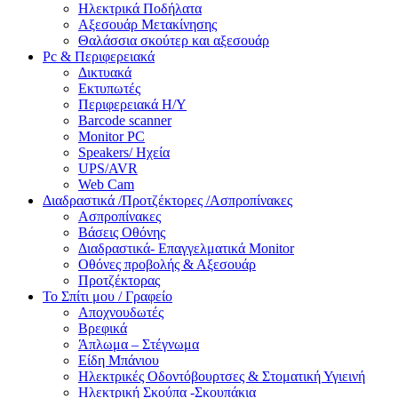
Ηλεκτρικά Ποδήλατα
Αξεσουάρ Μετακίνησης
Θαλάσσια σκούτερ και αξεσουάρ
Pc & Περιφερειακά
Δικτυακά
Εκτυπωτές
Περιφερειακά Η/Υ
Barcode scanner
Monitor PC
Speakers/ Ηχεία
UPS/AVR
Web Cam
Διαδραστικά /Προτζέκτορες /Ασπροπίνακες
Ασπροπίνακες
Βάσεις Οθόνης
Διαδραστικά- Επαγγελματικά Monitor
Οθόνες προβολής & Αξεσουάρ
Προτζέκτορας
Το Σπίτι μου / Γραφείο
Αποχνουδωτές
Βρεφικά
Άπλωμα – Στέγνωμα
Είδη Μπάνιου
Ηλεκτρικές Οδοντόβουρτσες & Στοματική Υγιεινή
Ηλεκτρική Σκούπα -Σκουπάκια