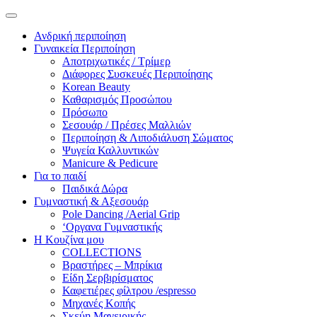
Ανδρική περιποίηση
Γυναικεία Περιποίηση
Αποτριχωτικές / Τρίμερ
Διάφορες Συσκευές Περιποίησης
Korean Beauty
Καθαρισμός Προσώπου
Πρόσωπο
Σεσουάρ / Πρέσες Μαλλιών
Περιποίηση & Λιποδιάλυση Σώματος
Ψυγεία Καλλυντικών
Manicure & Pedicure
Για το παιδί
Παιδικά Δώρα
Γυμναστική & Αξεσουάρ
Pole Dancing /Aerial Grip
‘Οργανα Γυμναστικής
Η Κουζίνα μου
COLLECTIONS
Βραστήρες – Μπρίκια
Είδη Σερβιρίσματος
Καφετιέρες φίλτρου /espresso
Μηχανές Κοπής
Σκεύη Μαγειρικής