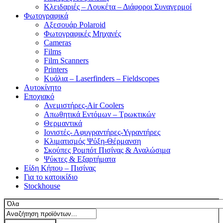
Κλειδαριές – Λουκέτα – Διάφοροι Συναγερμοί
Φωτογραφικά
Αξεσουάρ Polaroid
Φωτογραφικές Μηχανές
Cameras
Films
Film Scanners
Printers
Κυάλια – Laserfinders – Fieldscopes
Αυτοκίνητο
Εποχιακό
Ανεμιστήρες-Air Coolers
Απωθητικά Εντόμων – Τρωκτικών
Θερμαντικά
Ιονιστές- Αφυγραντήρες-Υγραντήρες
Κλιματισμός Ψύξη-Θέρμανση
Σκούπες Ρομπότ Πισίνας & Αναλώσιμα
Ψύκτες & Εξαρτήματα
Είδη Κήπου – Πισίνας
Για το κατοικίδιο
Stockhouse