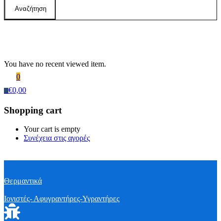
Αναζήτηση
Recently Viewed Products
You have no recent viewed item.
0
€
0,00
0
Shopping cart
Your cart is empty
Συνέχεια στις αγορές
Θερμαντικά
Ιονιστές- Αφυγραντήρες-Υγραντήρες