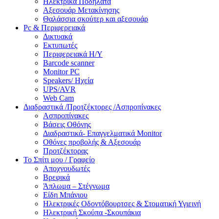
Ηλεκτρικά Ποδήλατα
Αξεσουάρ Μετακίνησης
Θαλάσσια σκούτερ και αξεσουάρ
Pc & Περιφερειακά
Δικτυακά
Εκτυπωτές
Περιφερειακά Η/Υ
Barcode scanner
Monitor PC
Speakers/ Ηχεία
UPS/AVR
Web Cam
Διαδραστικά /Προτζέκτορες /Ασπροπίνακες
Ασπροπίνακες
Βάσεις Οθόνης
Διαδραστικά- Επαγγελματικά Monitor
Οθόνες προβολής & Αξεσουάρ
Προτζέκτορας
Το Σπίτι μου / Γραφείο
Αποχνουδωτές
Βρεφικά
Άπλωμα – Στέγνωμα
Είδη Μπάνιου
Ηλεκτρικές Οδοντόβουρτσες & Στοματική Υγιεινή
Ηλεκτρική Σκούπα -Σκουπάκια