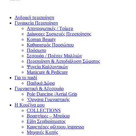
Ανδρική περιποίηση
Γυναικεία Περιποίηση
Αποτριχωτικές / Τρίμερ
Διάφορες Συσκευές Περιποίησης
Korean Beauty
Καθαρισμός Προσώπου
Πρόσωπο
Σεσουάρ / Πρέσες Μαλλιών
Περιποίηση & Λιποδιάλυση Σώματος
Ψυγεία Καλλυντικών
Manicure & Pedicure
Για το παιδί
Παιδικά Δώρα
Γυμναστική & Αξεσουάρ
Pole Dancing /Aerial Grip
‘Οργανα Γυμναστικής
Η Κουζίνα μου
COLLECTIONS
Βραστήρες – Μπρίκια
Είδη Σερβιρίσματος
Καφετιέρες φίλτρου /espresso
Μηχανές Κοπής