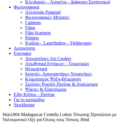
Κλειδαριές – Λουκέτα – Διάφοροι Συναγερμοί
Φωτογραφικά
Αξεσουάρ Polaroid
Φωτογραφικές Μηχανές
Cameras
Films
Film Scanners
Printers
Κυάλια – Laserfinders – Fieldscopes
Αυτοκίνητο
Εποχιακό
Ανεμιστήρες-Air Coolers
Απωθητικά Εντόμων – Τρωκτικών
Θερμαντικά
Ιονιστές- Αφυγραντήρες-Υγραντήρες
Κλιματισμός Ψύξη-Θέρμανση
Σκούπες Ρομπότ Πισίνας & Αναλώσιμα
Ψύκτες & Εξαρτήματα
Είδη Κήπου – Πισίνας
Για το κατοικίδιο
Stockhouse
Skin1004 Madagascar Centella Lotion Τόνωσης Προσώπου με
Υαλουρονικό Οξύ για Όλους τους Τύπους 30ml