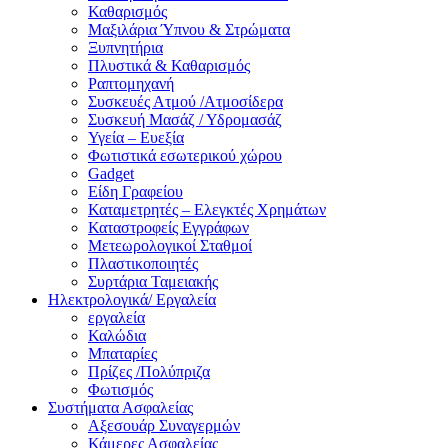
Καθαρισμός
Μαξιλάρια Ύπνου & Στρώματα
Ξυπνητήρια
Πλυστικά & Καθαρισμός
Ραπτομηχανή
Συσκευές Ατμού /Ατμοσίδερα
Συσκευή Μασάζ / Υδρομασάζ
Υγεία – Ευεξία
Φωτιστικά εσωτερικού χώρου
Gadget
Είδη Γραφείου
Καταμετρητές – Ελεγκτές Χρημάτων
Καταστροφείς Εγγράφων
Μετεωρολογικοί Σταθμοί
Πλαστικοποιητές
Συρτάρια Ταμειακής
Ηλεκτρολογικά/ Εργαλεία
εργαλεία
Καλώδια
Μπαταρίες
Πρίζες /Πολύπριζα
Φωτισμός
Συστήματα Ασφαλείας
Αξεσουάρ Συναγερμών
Κάμερες Ασφαλείας