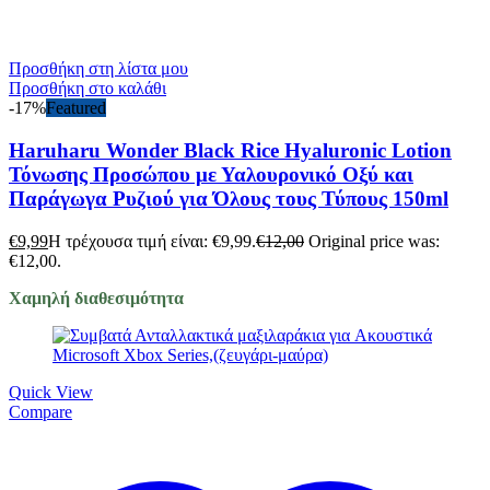
Προσθήκη στη λίστα μου
Προσθήκη στο καλάθι
-17%
Featured
Haruharu Wonder Black Rice Hyaluronic Lotion
Τόνωσης Προσώπου με Υαλουρονικό Οξύ και
Παράγωγα Ρυζιού για Όλους τους Τύπους 150ml
€
9,99
Η τρέχουσα τιμή είναι: €9,99.
€
12,00
Original price was:
€12,00.
Χαμηλή διαθεσιμότητα
Quick View
Compare