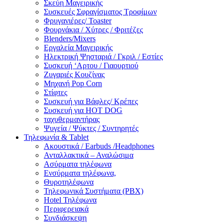
Σκεύη Μαγειρικής
Συσκευές Σφραγίσματος Τροφίμων
Φρυγανιέρες/ Toaster
Φουρνάκια / Χύτρες / Φριτέζες
Blenders/Mixers
Εργαλεία Μαγειρικής
Ηλεκτρική Ψησταριά / Γκριλ / Eστίες
Συσκευή ‘Αρτου / Γιαουρτιού
Ζυγαριές Κουζίνας
Μηχανή Pop Corn
Στίφτες
Συσκευή για Βάφλες/ Κρέπες
Συσκευή για HOT DOG
ταχυθερμαντήρας
Ψυγεία / Ψύκτες / Συντηρητές
Τηλεφωνία & Tablet
Ακουστικά / Earbuds /Headphones
Ανταλλακτικά – Αναλώσιμα
Ασύρματα τηλέφωνα
Ενσύρματα τηλέφωνα,
Θυροτηλέφωνα
Τηλεφωνικά Συστήματα (PBX)
Hotel Τηλέφωνα
Περιφερειακά
Συνδιάσκεψη