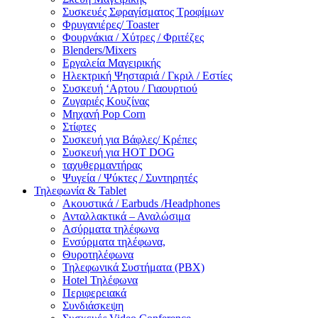
Συσκευές Σφραγίσματος Τροφίμων
Φρυγανιέρες/ Toaster
Φουρνάκια / Χύτρες / Φριτέζες
Blenders/Mixers
Εργαλεία Μαγειρικής
Ηλεκτρική Ψησταριά / Γκριλ / Eστίες
Συσκευή ‘Αρτου / Γιαουρτιού
Ζυγαριές Κουζίνας
Μηχανή Pop Corn
Στίφτες
Συσκευή για Βάφλες/ Κρέπες
Συσκευή για HOT DOG
ταχυθερμαντήρας
Ψυγεία / Ψύκτες / Συντηρητές
Τηλεφωνία & Tablet
Ακουστικά / Earbuds /Headphones
Ανταλλακτικά – Αναλώσιμα
Ασύρματα τηλέφωνα
Ενσύρματα τηλέφωνα,
Θυροτηλέφωνα
Τηλεφωνικά Συστήματα (PBX)
Hotel Τηλέφωνα
Περιφερειακά
Συνδιάσκεψη