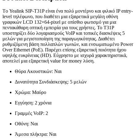
Tο Yealink SIP-T31P είναι ένα πολύ μοντέρνο και φιλικό IP entry-
level τηλέφωνο, που διαθέτει μια εξαιρετικά μεγάλη οθόνη
γραφικών LCD 132×64-pixel με οπίσθιο φωτισμό για μια
πεντακάθαρη οπτική εμπειρία για τους χρήστες. Το T31P
υποστηρίζει δύο λογαριασμούς VoIP και τοπικές διασκέψεις 5
μελών για μεγιστοποίηση της παραγωγικότητας. Διαθέτει
ρυθμιζόμενη βάση πολλαπλών γωνιών, και ενσωματωμένο Power
Over Ethernet (PoE). Παρέχει επίσης εξαιρετική ποιότητα ήχου
υψηλής ευκρίνειας (HD). Εύχρηστο με ισχυρά χαρακτηριστικά,
αποτελεί μια εξαιρετική value for money λύση.
Θύρα Ακουστικών: Ναι
Δυνατότητα Συνδιάσκεψης: 5 μελών
Χρώμα: Μαύρο
Εγγύηση: 2 χρόνια
Γραμμές VoIP: 2
Οθόνη: Ναι
Άμεσα πλήκτρα: Ναι