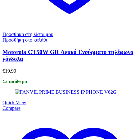
Προσθήκη στη λίστα μου
Προσθήκη στο καλάθι
Motorola CT50W GR Λευκό Ενσύρματο τηλέφωνο
γόνδολα
€
19,90
Σε απόθεμα
Quick View
Compare