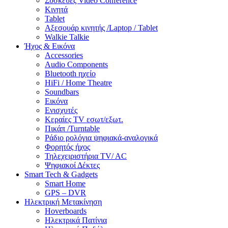
Συσκευές Video Conference
Κινητά
Tablet
Αξεσουάρ κινητής /Laptop / Tablet
Walkie Talkie
Ήχος & Εικόνα
Accessories
Audio Components
Bluetooth ηχείο
HiFi / Home Theatre
Soundbars
Εικόνα
Ενισχυτές
Κεραίες TV εσωτ/εξωτ.
Πικάπ /Turntable
Ράδιο ρολόγια ψηφιακά-αναλογικά
Φορητός ήχος
Τηλεχειριστήρια TV/ AC
Ψηφιακοί Δέκτες
Smart Tech & Gadgets
Smart Home
GPS – DVR
Ηλεκτρική Μετακίνηση
Hoverboards
Ηλεκτρικά Πατίνια