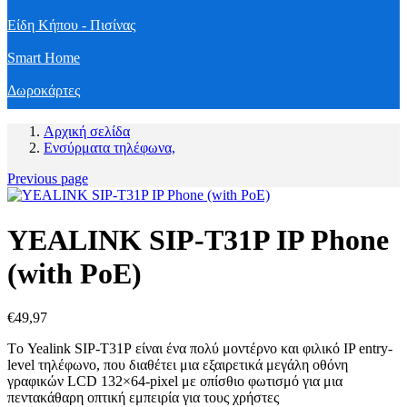
Είδη Κήπου - Πισίνας
Smart Home
Δωροκάρτες
Αρχική σελίδα
Ενσύρματα τηλέφωνα,
Previous page
YEALINK SIP-T31P IP Phone
(with PoE)
€
49,97
Tο Yealink SIP-T31Ρ είναι ένα πολύ μοντέρνο και φιλικό IP entry-
level τηλέφωνο, που διαθέτει μια εξαιρετικά μεγάλη οθόνη
γραφικών LCD 132×64-pixel με οπίσθιο φωτισμό για μια
πεντακάθαρη οπτική εμπειρία για τους χρήστες