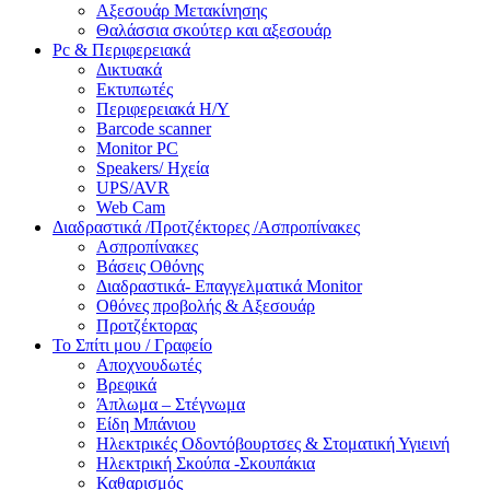
Αξεσουάρ Μετακίνησης
Θαλάσσια σκούτερ και αξεσουάρ
Pc & Περιφερειακά
Δικτυακά
Εκτυπωτές
Περιφερειακά Η/Υ
Barcode scanner
Monitor PC
Speakers/ Ηχεία
UPS/AVR
Web Cam
Διαδραστικά /Προτζέκτορες /Ασπροπίνακες
Ασπροπίνακες
Βάσεις Οθόνης
Διαδραστικά- Επαγγελματικά Monitor
Οθόνες προβολής & Αξεσουάρ
Προτζέκτορας
Το Σπίτι μου / Γραφείο
Αποχνουδωτές
Βρεφικά
Άπλωμα – Στέγνωμα
Είδη Μπάνιου
Ηλεκτρικές Οδοντόβουρτσες & Στοματική Υγιεινή
Ηλεκτρική Σκούπα -Σκουπάκια
Καθαρισμός