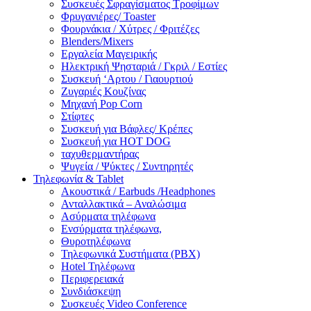
Συσκευές Σφραγίσματος Τροφίμων
Φρυγανιέρες/ Toaster
Φουρνάκια / Χύτρες / Φριτέζες
Blenders/Mixers
Εργαλεία Μαγειρικής
Ηλεκτρική Ψησταριά / Γκριλ / Eστίες
Συσκευή ‘Αρτου / Γιαουρτιού
Ζυγαριές Κουζίνας
Μηχανή Pop Corn
Στίφτες
Συσκευή για Βάφλες/ Κρέπες
Συσκευή για HOT DOG
ταχυθερμαντήρας
Ψυγεία / Ψύκτες / Συντηρητές
Τηλεφωνία & Tablet
Ακουστικά / Earbuds /Headphones
Ανταλλακτικά – Αναλώσιμα
Ασύρματα τηλέφωνα
Ενσύρματα τηλέφωνα,
Θυροτηλέφωνα
Τηλεφωνικά Συστήματα (PBX)
Hotel Τηλέφωνα
Περιφερειακά
Συνδιάσκεψη
Συσκευές Video Conference