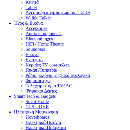
Κινητά
Tablet
Αξεσουάρ κινητής /Laptop / Tablet
Walkie Talkie
Ήχος & Εικόνα
Accessories
Audio Components
Bluetooth ηχείο
HiFi / Home Theatre
Soundbars
Εικόνα
Ενισχυτές
Κεραίες TV εσωτ/εξωτ.
Πικάπ /Turntable
Ράδιο ρολόγια ψηφιακά-αναλογικά
Φορητός ήχος
Τηλεχειριστήρια TV/ AC
Ψηφιακοί Δέκτες
Smart Tech & Gadgets
Smart Home
GPS – DVR
Ηλεκτρική Μετακίνηση
Hoverboards
Ηλεκτρικά Πατίνια
Ηλεκτρικά Ποδήλατα