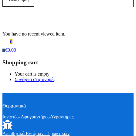
Recently Viewed Products
You have no recent viewed item.
0
€
0,00
0
Shopping cart
Your cart is empty
Συνέχεια στις αγορές
Θερμαντικά
Ιονιστές- Αφυγραντήρες-Υγραντήρες
Απωθητικά Εντόμων - Τρωκτικών