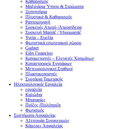
Καθαρισμός
Μαξιλάρια Ύπνου & Στρώματα
Ξυπνητήρια
Πλυστικά & Καθαρισμός
Ραπτομηχανή
Συσκευές Ατμού /Ατμοσίδερα
Συσκευή Μασάζ / Υδρομασάζ
Υγεία – Ευεξία
Φωτιστικά εσωτερικού χώρου
Gadget
Είδη Γραφείου
Καταμετρητές – Ελεγκτές Χρημάτων
Καταστροφείς Εγγράφων
Μετεωρολογικοί Σταθμοί
Πλαστικοποιητές
Συρτάρια Ταμειακής
Ηλεκτρολογικά/ Εργαλεία
εργαλεία
Καλώδια
Μπαταρίες
Πρίζες /Πολύπριζα
Φωτισμός
Συστήματα Ασφαλείας
Αξεσουάρ Συναγερμών
Κάμερες Ασφαλείας