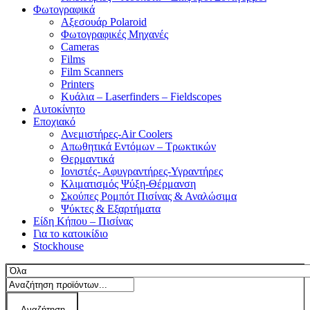
Φωτογραφικά
Αξεσουάρ Polaroid
Φωτογραφικές Μηχανές
Cameras
Films
Film Scanners
Printers
Κυάλια – Laserfinders – Fieldscopes
Αυτοκίνητο
Εποχιακό
Ανεμιστήρες-Air Coolers
Απωθητικά Εντόμων – Τρωκτικών
Θερμαντικά
Ιονιστές- Αφυγραντήρες-Υγραντήρες
Κλιματισμός Ψύξη-Θέρμανση
Σκούπες Ρομπότ Πισίνας & Αναλώσιμα
Ψύκτες & Εξαρτήματα
Είδη Κήπου – Πισίνας
Για το κατοικίδιο
Stockhouse
Αναζήτηση