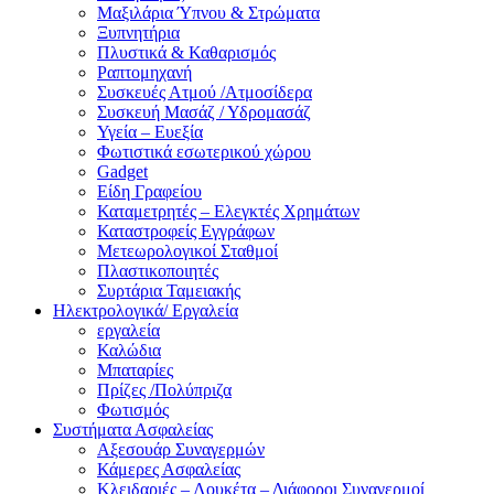
Μαξιλάρια Ύπνου & Στρώματα
Ξυπνητήρια
Πλυστικά & Καθαρισμός
Ραπτομηχανή
Συσκευές Ατμού /Ατμοσίδερα
Συσκευή Μασάζ / Υδρομασάζ
Υγεία – Ευεξία
Φωτιστικά εσωτερικού χώρου
Gadget
Είδη Γραφείου
Καταμετρητές – Ελεγκτές Χρημάτων
Καταστροφείς Εγγράφων
Μετεωρολογικοί Σταθμοί
Πλαστικοποιητές
Συρτάρια Ταμειακής
Ηλεκτρολογικά/ Εργαλεία
εργαλεία
Καλώδια
Μπαταρίες
Πρίζες /Πολύπριζα
Φωτισμός
Συστήματα Ασφαλείας
Αξεσουάρ Συναγερμών
Κάμερες Ασφαλείας
Κλειδαριές – Λουκέτα – Διάφοροι Συναγερμοί