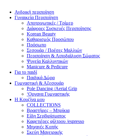
Ανδρική περιποίηση
Γυναικεία Περιποίηση
Αποτριχωτικές / Τρίμερ
Διάφορες Συσκευές Περιποίησης
Korean Beauty
Καθαρισμός Προσώπου
Πρόσωπο
Σεσουάρ / Πρέσες Μαλλιών
Περιποίηση & Λιποδιάλυση Σώματος
Ψυγεία Καλλυντικών
Manicure & Pedicure
Για το παιδί
Παιδικά Δώρα
Γυμναστική & Αξεσουάρ
Pole Dancing /Aerial Grip
‘Οργανα Γυμναστικής
Η Κουζίνα μου
COLLECTIONS
Βραστήρες – Μπρίκια
Είδη Σερβιρίσματος
Καφετιέρες φίλτρου /espresso
Μηχανές Κοπής
Σκεύη Μαγειρικής