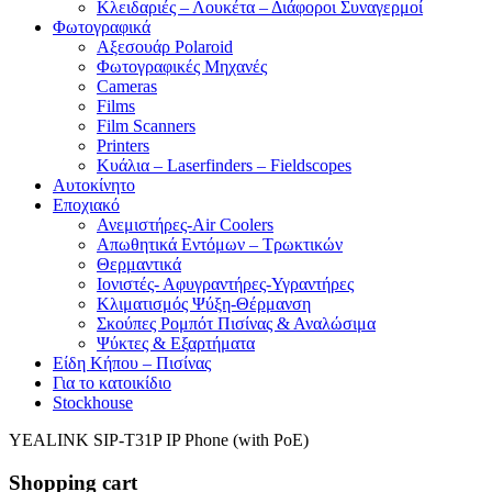
Κλειδαριές – Λουκέτα – Διάφοροι Συναγερμοί
Φωτογραφικά
Αξεσουάρ Polaroid
Φωτογραφικές Μηχανές
Cameras
Films
Film Scanners
Printers
Κυάλια – Laserfinders – Fieldscopes
Αυτοκίνητο
Εποχιακό
Ανεμιστήρες-Air Coolers
Απωθητικά Εντόμων – Τρωκτικών
Θερμαντικά
Ιονιστές- Αφυγραντήρες-Υγραντήρες
Κλιματισμός Ψύξη-Θέρμανση
Σκούπες Ρομπότ Πισίνας & Αναλώσιμα
Ψύκτες & Εξαρτήματα
Είδη Κήπου – Πισίνας
Για το κατοικίδιο
Stockhouse
YEALINK SIP-T31P IP Phone (with PoE)
Shopping cart