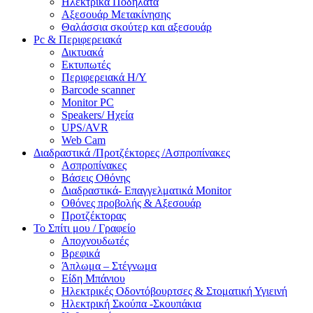
Ηλεκτρικά Ποδήλατα
Αξεσουάρ Μετακίνησης
Θαλάσσια σκούτερ και αξεσουάρ
Pc & Περιφερειακά
Δικτυακά
Εκτυπωτές
Περιφερειακά Η/Υ
Barcode scanner
Monitor PC
Speakers/ Ηχεία
UPS/AVR
Web Cam
Διαδραστικά /Προτζέκτορες /Ασπροπίνακες
Ασπροπίνακες
Βάσεις Οθόνης
Διαδραστικά- Επαγγελματικά Monitor
Οθόνες προβολής & Αξεσουάρ
Προτζέκτορας
Το Σπίτι μου / Γραφείο
Αποχνουδωτές
Βρεφικά
Άπλωμα – Στέγνωμα
Είδη Μπάνιου
Ηλεκτρικές Οδοντόβουρτσες & Στοματική Υγιεινή
Ηλεκτρική Σκούπα -Σκουπάκια