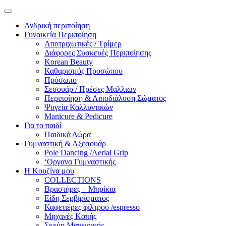
Ανδρική περιποίηση
Γυναικεία Περιποίηση
Αποτριχωτικές / Τρίμερ
Διάφορες Συσκευές Περιποίησης
Korean Beauty
Καθαρισμός Προσώπου
Πρόσωπο
Σεσουάρ / Πρέσες Μαλλιών
Περιποίηση & Λιποδιάλυση Σώματος
Ψυγεία Καλλυντικών
Manicure & Pedicure
Για το παιδί
Παιδικά Δώρα
Γυμναστική & Αξεσουάρ
Pole Dancing /Aerial Grip
‘Οργανα Γυμναστικής
Η Κουζίνα μου
COLLECTIONS
Βραστήρες – Μπρίκια
Είδη Σερβιρίσματος
Καφετιέρες φίλτρου /espresso
Μηχανές Κοπής
Σκεύη Μαγειρικής