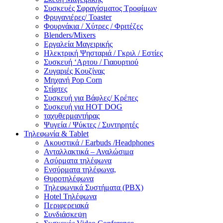
Συσκευές Σφραγίσματος Τροφίμων
Φρυγανιέρες/ Toaster
Φουρνάκια / Χύτρες / Φριτέζες
Blenders/Mixers
Εργαλεία Μαγειρικής
Ηλεκτρική Ψησταριά / Γκριλ / Eστίες
Συσκευή ‘Αρτου / Γιαουρτιού
Ζυγαριές Κουζίνας
Μηχανή Pop Corn
Στίφτες
Συσκευή για Βάφλες/ Κρέπες
Συσκευή για HOT DOG
ταχυθερμαντήρας
Ψυγεία / Ψύκτες / Συντηρητές
Τηλεφωνία & Tablet
Ακουστικά / Earbuds /Headphones
Ανταλλακτικά – Αναλώσιμα
Ασύρματα τηλέφωνα
Ενσύρματα τηλέφωνα,
Θυροτηλέφωνα
Τηλεφωνικά Συστήματα (PBX)
Hotel Τηλέφωνα
Περιφερειακά
Συνδιάσκεψη